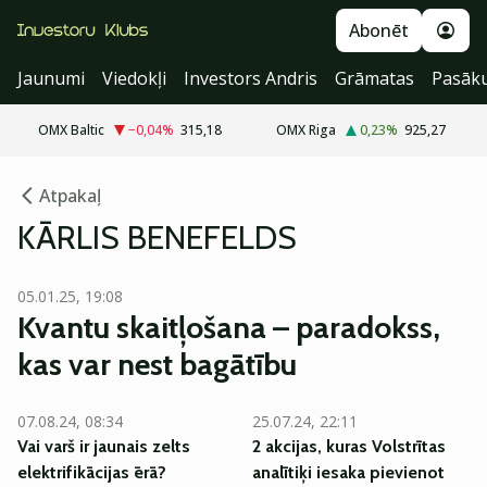
Abonēt
Jaunumi
Viedokļi
Investors Andris
Grāmatas
Pasāk
OMX Baltic
−0,04
%
315,18
OMX Riga
0,23
%
925,27
Atpakaļ
KĀRLIS BENEFELDS
05.01.25, 19:08
Kvantu skaitļošana – paradokss,
kas var nest bagātību
07.08.24, 08:34
25.07.24, 22:11
Vai varš ir jaunais zelts
2 akcijas, kuras Volstrītas
elektrifikācijas ērā?
analītiķi iesaka pievienot