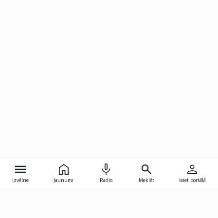
Izvēlne
Jaunumi
Radio
Meklēt
Ieiet portālā