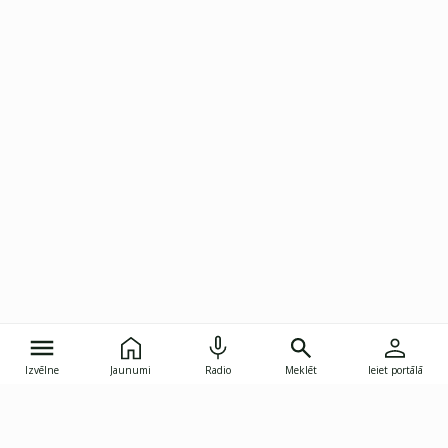
Izvēlne
Jaunumi
Radio
Meklēt
Ieiet portālā