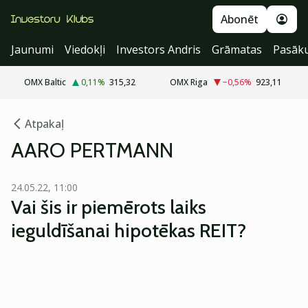
Abonēt
Jaunumi
Viedokļi
Investors Andris
Grāmatas
Pasāk
OMX Baltic
0,11
%
315,32
OMX Riga
−0,56
%
923,11
Atpakaļ
AARO PERTMANN
24.05.22, 11:00
Vai šis ir piemērots laiks
ieguldīšanai hipotēkas REIT?