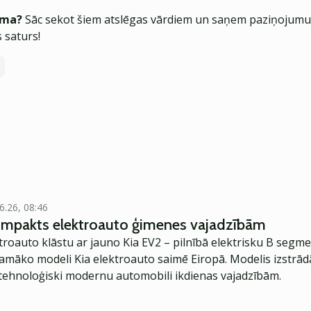
ēma?
Sāc sekot šiem atslēgas vārdiem un saņem paziņojumus
 saturs!
6.26, 08:46
kompakts elektroauto ģimenes vajadzībām
troauto klāstu ar jauno Kia EV2 – pilnībā elektrisku B segme
jamāko modeli Kia elektroauto saimē Eiropā. Modelis izstrād
ehnoloģiski modernu automobili ikdienas vajadzībām.