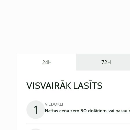
24H
72H
VISVAIRĀK LASĪTS
VIEDOKĻI
1
Naftas cena zem 80 dolāriem; vai pasaul