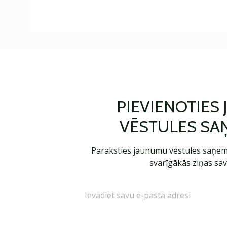
PIEVIENOTIES
VĒSTULES SA
Paraksties jaunumu vēstules saņem
svarīgākās ziņas sav