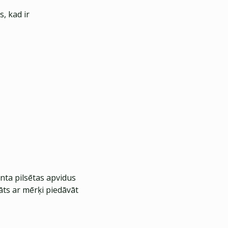
, kad ir
nta pilsētas apvidus
āts ar mērķi piedāvāt