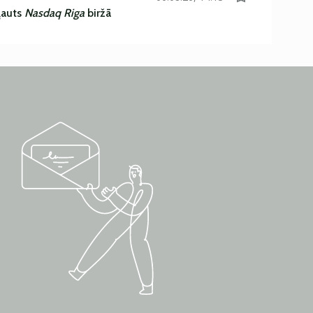
ļauts
Nasdaq Riga
biržā