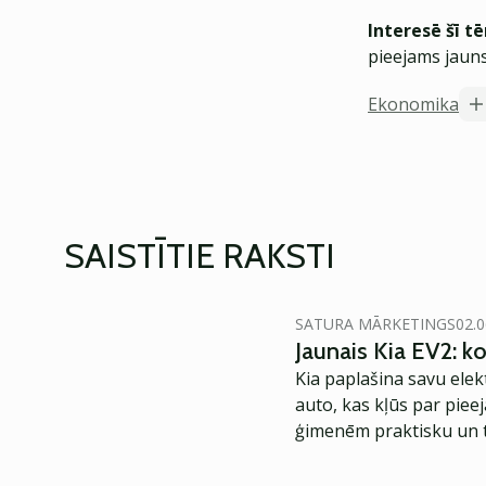
Interesē šī t
pieejams jauns
Ekonomika
SAISTĪTIE RAKSTI
SATURA MĀRKETINGS
02.0
Jaunais Kia EV2: 
Kia paplašina savu elek
auto, kas kļūs par piee
ģimenēm praktisku un t