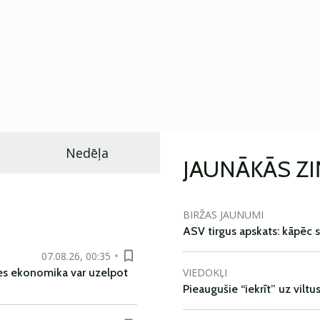
Nedēļa
JAUNĀKĀS Z
BIRŽAS JAUNUMI
ASV tirgus apskats: kāpēc s
07.08.26, 00:35
VIEDOKĻI
es ekonomika var uzelpot
Pieaugušie “iekrīt” uz viltu