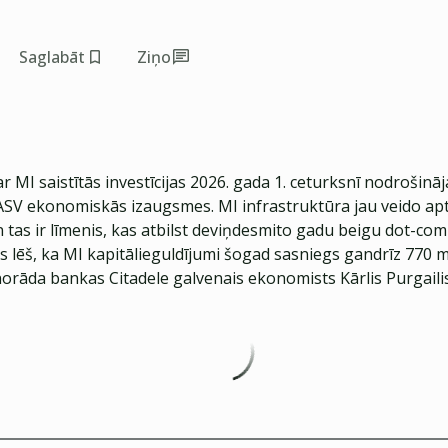
e
Saglabāt
Ziņo
r MI saistītās investīcijas 2026. gada 1. ceturksnī nodrošinā
ASV ekonomiskās izaugsmes. MI infrastruktūra jau veido ap
n tas ir līmenis, kas atbilst deviņdesmito gadu beigu dot-c
 lēš, ka MI kapitālieguldījumi šogad sasniegs gandrīz 770 m
norāda bankas Citadele galvenais ekonomists Kārlis Purgailis