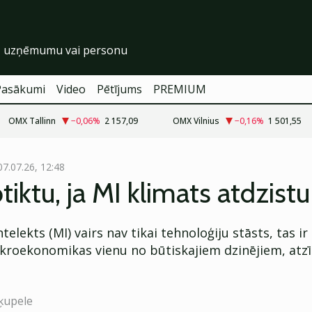
Pasākumi
Video
Pētījums
PREMIUM
OMX Tallinn
−0,06
%
2 157,09
OMX Vilnius
−0,16
%
1 501,55
07.07.26, 12:48
tiktu, ja MI klimats atdzistu
telekts (MI) vairs nav tikai tehnoloģiju stāsts, tas ir
kroekonomikas vienu no būtiskajiem dzinējiem, atz
ķupele