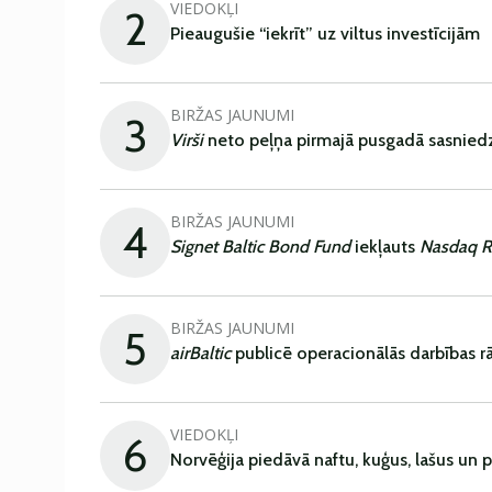
VIEDOKĻI
2
Pieaugušie “iekrīt” uz viltus investīcijām
BIRŽAS JAUNUMI
3
Virši
neto peļņa pirmajā pusgadā sasniedz
BIRŽAS JAUNUMI
4
Signet Baltic Bond Fund
iekļauts
Nasdaq R
BIRŽAS JAUNUMI
5
airBaltic
publicē operacionālās darbības rā
VIEDOKĻI
6
Norvēģija piedāvā naftu, kuģus, lašus un 