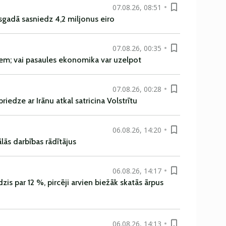
07.08.26, 08:51
sgadā sasniedz 4,2 miljonus eiro
07.08.26, 00:35
em; vai pasaules ekonomika var uzelpot
07.08.26, 00:28
iedze ar Irānu atkal satricina Volstrītu
06.08.26, 14:20
ās darbības rādītājus
06.08.26, 14:17
is par 12 %, pircēji arvien biežāk skatās ārpus
06.08.26, 14:13