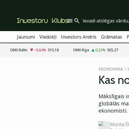
Jaunumi
Viedokļi
Investors Andris
Grāmatas
OMX Baltic
−0,04
%
315,18
OMX Riga
0,23
%
925,27
cebook
EKONOMIKA
Twitter)
Kas no
kedIn
Mākslīgais in
ail
globālās ma
k
ekonomisti.
Monta Š