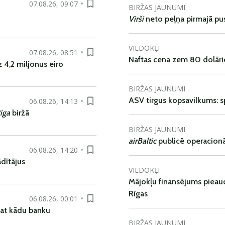
07.08.26, 09:07
BIRŽAS JAUNUMI
Virši
neto peļņa pirmajā pu
VIEDOKĻI
07.08.26, 08:51
Naftas cena zem 80 dolāri
 4,2 miljonus eiro
BIRŽAS JAUNUMI
ASV tirgus kopsavilkums: spr
06.08.26, 14:13
iga
biržā
BIRŽAS JAUNUMI
airBaltic
publicē operacionāl
06.08.26, 14:20
dītājus
VIEDOKĻI
Mājokļu finansējums pieaudz
Rīgas
06.08.26, 00:01
pat kādu banku
BIRŽAS JAUNUMI