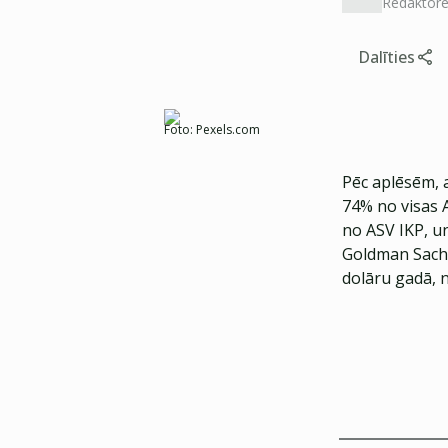
Redaktor
Dalīties
Foto:
Pexels.com
Pēc aplēsēm, a
74% no visas 
no ASV IKP, u
Goldman Sachs
dolāru gadā, 