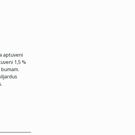
ja aptuveni
tuveni 1,5 %
om bumam.
iljardus
.