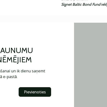
Signet Baltic Bond Fund
iek
 JAUNUMU
ŅĒMĒJIEM
šanai un ik dienu saņemt
ā e-pastā.
Pievienoties