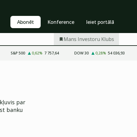
Pašapkalpošanās
Abonēt
Abonēt
Konference
Ieiet portālā
Mans Investoru Klubs
S&P 500
0,62
%
7 757,64
DOW 30
0,28
%
54 036,93
 kļuvis par
īst banku