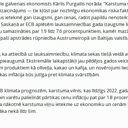
e galvenais ekonomists Kārlis Purgailis norāda: “Karstuma v
s izaicinājums — tie kļūst par nozīmīgu ekonomikas riska fa
kus ietekmē gan izaugsmi, gan cenas, radot papildu nenoteik
askaņā ar ECB aplēsēm lauksaimniecības gada izaugsme lie
u samazināties par 1.9 līdz 7.6 procentpunktiem, kamēr maz
 īpaši apstrādes rūpniecība Austrumeiropā un Baltijas valstīs
, ka attiecībā uz lauksaimniecību, klimata sekas tiešā veidā 
pieaugumā. Ekstremālie laikapstākļi jau pēdējos gados veici
produktiem kā olīveļļa, kakao un kafija, un novērojumi lieci
as inflācija būs jutīga pret klimata svārstībām.
B klimata prognozēm, karstuma vilnis, kas līdzīgs 2022. ga
am varētu palielināt pārtikas cenu inflāciju pat par 1.8 proc
ka nākotnē karstuma viļņu ietekme uz ekonomiku un cenām
āka nekā līdz šim.