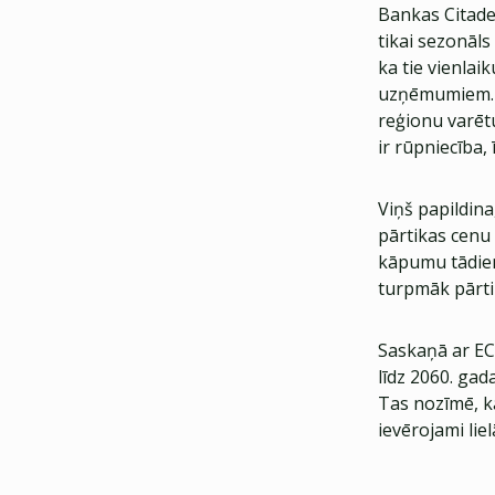
Bankas Citadel
tikai sezonāl
ka tie vienlai
uzņēmumiem. S
reģionu varēt
ir rūpniecība,
Viņš papildina
pārtikas cenu 
kāpumu tādiem 
turpmāk pārtik
Saskaņā ar EC
līdz 2060. gad
Tas nozīmē, 
ievērojami liel