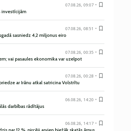
07.08.26, 09:07
s investīcijām
07.08.26, 08:51
sgadā sasniedz 4,2 miljonus eiro
07.08.26, 00:35
em; vai pasaules ekonomika var uzelpot
07.08.26, 00:28
iedze ar Irānu atkal satricina Volstrītu
06.08.26, 14:20
ās darbības rādītājus
06.08.26, 14:17
is par 12 %, pircēji arvien biežāk skatās ārpus