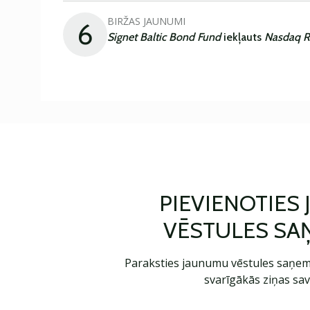
BIRŽAS JAUNUMI
6
Signet Baltic Bond Fund
iekļauts
Nasdaq R
PIEVIENOTIES
VĒSTULES SA
Paraksties jaunumu vēstules saņem
svarīgākās ziņas sav