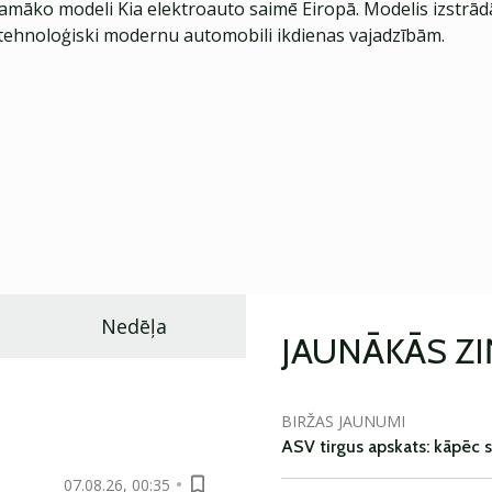
jamāko modeli Kia elektroauto saimē Eiropā. Modelis izstrād
ehnoloģiski modernu automobili ikdienas vajadzībām.
Nedēļa
JAUNĀKĀS Z
BIRŽAS JAUNUMI
ASV tirgus apskats: kāpēc s
07.08.26, 00:35