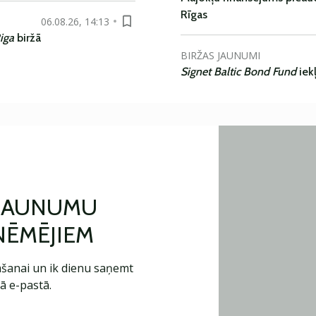
Rīgas
06.08.26, 14:13
iga
biržā
BIRŽAS JAUNUMI
Signet Baltic Bond Fund
iek
 JAUNUMU
ŅĒMĒJIEM
šanai un ik dienu saņemt
ā e-pastā.