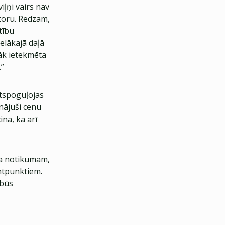
iļņi vairs nav
ktoru. Redzam,
tību
lākajā daļā
āk ietekmēta
.”
atspoguļojas
nājuši cenu
na, ka arī
da notikumam,
entpunktiem.
 būs