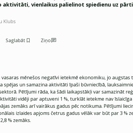
aktivitāti, vienlaikus palielinot spiedienu uz pār
u Klubs
Saglabāt
Ziņo
i vasaras mēnešos negatīvi ietekmē ekonomiku, jo augstas
 spējas un samazina aktivitāti īpaši būvniecībā, lauksaimni
ktorā. Pētījumi rāda, ka šādi laikapstākļi var samazināt re
ivitāti vidēji par aptuveni 1 %, turklāt ietekme nav īslaicīga
ājas zemāks arī vairākus gadus pēc notikuma. Pētījumi lieci
nālais izlaides apjoms četrus gadus vēlāk var būt par 3 % z
 2,8 % zemāks.