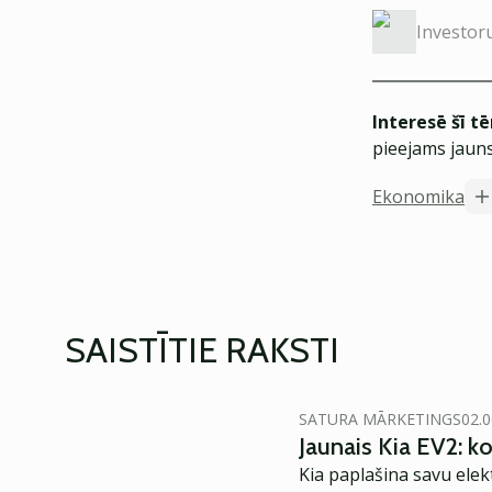
Investor
Interesē šī t
pieejams jauns
Ekonomika
SAISTĪTIE RAKSTI
SATURA MĀRKETINGS
02.0
Jaunais Kia EV2: 
Kia paplašina savu elek