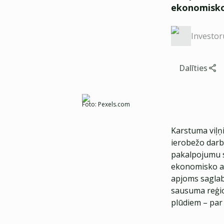
ekonomisko 
Investor
Dalīties
Foto:
Pexels.com
Karstuma viļņ
ierobežo darba
pakalpojumu se
ekonomisko akt
apjoms saglab
sausuma reģio
plūdiem – par