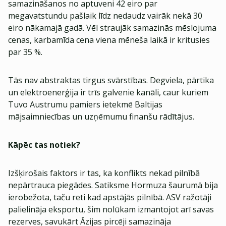
samazināšanos no aptuveni 42 eiro par
megavatstundu pašlaik līdz nedaudz vairāk nekā 30
eiro nākamajā gadā. Vēl straujāk samazinās mēslojuma
cenas, karbamīda cena viena mēneša laikā ir kritusies
par 35 %.
Tās nav abstraktas tirgus svārstības. Degviela, pārtika
un elektroenerģija ir trīs galvenie kanāli, caur kuriem
Tuvo Austrumu pamiers ietekmē Baltijas
mājsaimniecības un uzņēmumu finanšu rādītājus.
Kāpēc tas notiek?
Izšķirošais faktors ir tas, ka konflikts nekad pilnībā
nepārtrauca piegādes. Satiksme Hormuza šaurumā bija
ierobežota, taču reti kad apstājās pilnībā. ASV ražotāji
palielināja eksportu, šim nolūkam izmantojot arī savas
rezerves, savukārt Āzijas pircēji samazināja