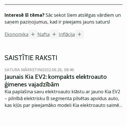
Interesē šī tēma?
Sāc sekot šiem atslēgas vārdiem un
saņem paziņojumus, kad ir pieejams jauns saturs!
Ekonomika
Nafta
Inflācija
SAISTĪTIE RAKSTI
SATURA MĀRKETINGS
02.06.26, 08:46
Jaunais Kia EV2: kompakts elektroauto
ģimenes vajadzībām
Kia paplašina savu elektroauto klāstu ar jauno Kia EV2
– pilnībā elektrisku B segmenta pilsētas apvidus auto,
kas kļūs par pieejamāko modeli Kia elektroauto saimē
Eiropā. Modelis izstrādāts ar mērķi piedāvāt ģimenēm
praktisku un tehnoloģiski modernu automobili
ikdienas vajadzībām.