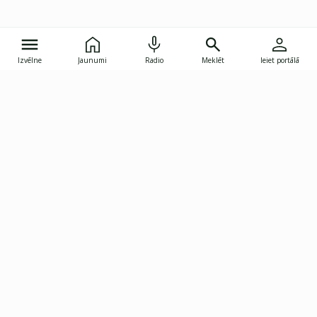
Izvēlne
Jaunumi
Radio
Meklēt
Ieiet portālā
Gunāra Astras iela 8B, Rīga, LV-1082
janis.skupelis@investoruklubs.lv
Abonē
Abonē jaunumus
Reklāma
Publikāciju lietošanas
Vispārējie noteikumi
tiesības
Privātuma politika
Pārtraukt abonēšanu