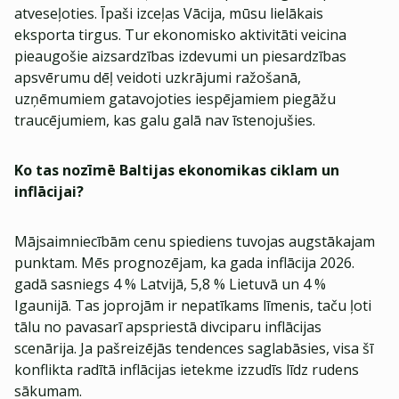
atveseļoties. Īpaši izceļas Vācija, mūsu lielākais
eksporta tirgus. Tur ekonomisko aktivitāti veicina
pieaugošie aizsardzības izdevumi un piesardzības
apsvērumu dēļ veidoti uzkrājumi ražošanā,
uzņēmumiem gatavojoties iespējamiem piegāžu
traucējumiem, kas galu galā nav īstenojušies.
Ko tas nozīmē Baltijas ekonomikas ciklam un
inflācijai?
Mājsaimniecībām cenu spiediens tuvojas augstākajam
punktam. Mēs prognozējam, ka gada inflācija 2026.
gadā sasniegs 4 % Latvijā, 5,8 % Lietuvā un 4 %
Igaunijā. Tas joprojām ir nepatīkams līmenis, taču ļoti
tālu no pavasarī apspriestā divciparu inflācijas
scenārija. Ja pašreizējās tendences saglabāsies, visa šī
konflikta radītā inflācijas ietekme izzudīs līdz rudens
sākumam.