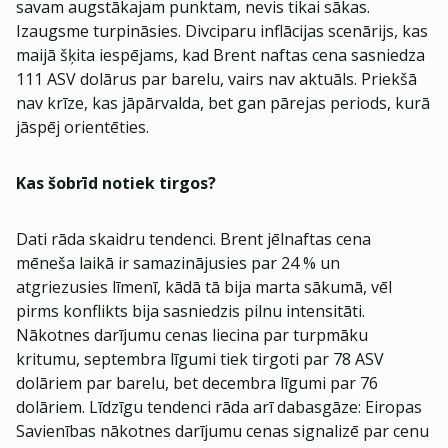
savam augstākajam punktam, nevis tikai sākas.
Izaugsme turpināsies. Divciparu inflācijas scenārijs, kas
maijā šķita iespējams, kad Brent naftas cena sasniedza
111 ASV dolārus par barelu, vairs nav aktuāls. Priekšā
nav krīze, kas jāpārvalda, bet gan pārejas periods, kurā
jāspēj orientēties.
Kas šobrīd notiek tirgos?
Dati rāda skaidru tendenci. Brent jēlnaftas cena
mēneša laikā ir samazinājusies par 24 % un
atgriezusies līmenī, kādā tā bija marta sākumā, vēl
pirms konflikts bija sasniedzis pilnu intensitāti.
Nākotnes darījumu cenas liecina par turpmāku
kritumu, septembra līgumi tiek tirgoti par 78 ASV
dolāriem par barelu, bet decembra līgumi par 76
dolāriem. Līdzīgu tendenci rāda arī dabasgāze: Eiropas
Savienības nākotnes darījumu cenas signalizē par cenu