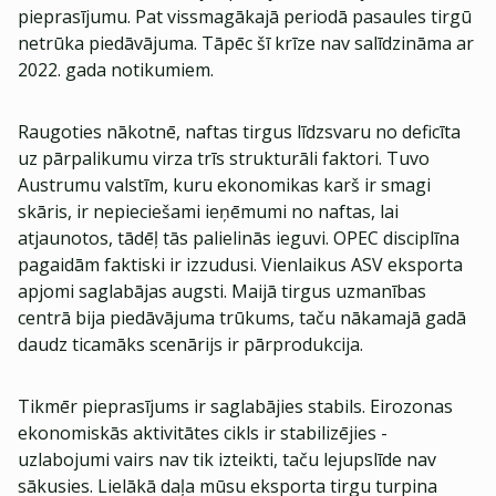
pieprasījumu. Pat vissmagākajā periodā pasaules tirgū
netrūka piedāvājuma. Tāpēc šī krīze nav salīdzināma ar
2022. gada notikumiem.
Raugoties nākotnē, naftas tirgus līdzsvaru no deficīta
uz pārpalikumu virza trīs strukturāli faktori. Tuvo
Austrumu valstīm, kuru ekonomikas karš ir smagi
skāris, ir nepieciešami ieņēmumi no naftas, lai
atjaunotos, tādēļ tās palielinās ieguvi. OPEC disciplīna
pagaidām faktiski ir izzudusi. Vienlaikus ASV eksporta
apjomi saglabājas augsti. Maijā tirgus uzmanības
centrā bija piedāvājuma trūkums, taču nākamajā gadā
daudz ticamāks scenārijs ir pārprodukcija.
Tikmēr pieprasījums ir saglabājies stabils. Eirozonas
ekonomiskās aktivitātes cikls ir stabilizējies -
uzlabojumi vairs nav tik izteikti, taču lejupslīde nav
sākusies. Lielākā daļa mūsu eksporta tirgu turpina