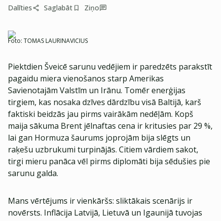
Dalīties
Saglabāt
Ziņo
Foto:
TOMAS LAURINAVICIUS
Piektdien Šveicē sarunu vedējiem ir paredzēts parakstīt
pagaidu miera vienošanos starp Amerikas
Savienotajām Valstīm un Irānu. Tomēr enerģijas
tirgiem, kas nosaka dzīves dārdzību visā Baltijā, karš
faktiski beidzās jau pirms vairākām nedēļām. Kopš
maija sākuma Brent jēlnaftas cena ir kritusies par 29 %,
lai gan Hormuza šaurums joprojām bija slēgts un
raķešu uzbrukumi turpinājās. Citiem vārdiem sakot,
tirgi mieru panāca vēl pirms diplomāti bija sēdušies pie
sarunu galda.
Mans vērtējums ir vienkāršs: sliktākais scenārijs ir
novērsts. Inflācija Latvijā, Lietuvā un Igaunijā tuvojas