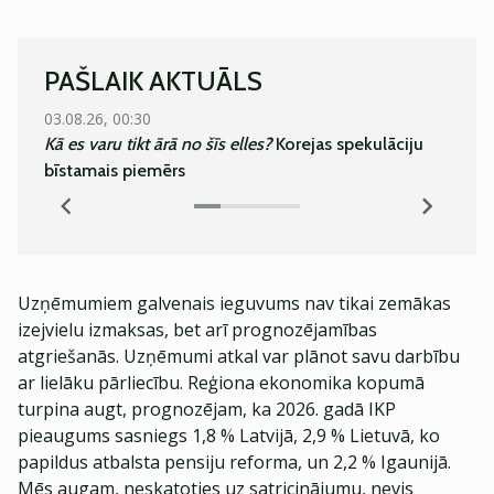
PAŠLAIK AKTUĀLS
03.08.26, 00:30
05.08.
Kā es varu tikt ārā no šīs elles?
Korejas spekulāciju
Super
bīstamais piemērs
Uzņēmumiem galvenais ieguvums nav tikai zemākas
izejvielu izmaksas, bet arī prognozējamības
atgriešanās. Uzņēmumi atkal var plānot savu darbību
ar lielāku pārliecību. Reģiona ekonomika kopumā
turpina augt, prognozējam, ka 2026. gadā IKP
pieaugums sasniegs 1,8 % Latvijā, 2,9 % Lietuvā, ko
papildus atbalsta pensiju reforma, un 2,2 % Igaunijā.
Mēs augam, neskatoties uz satricinājumu, nevis