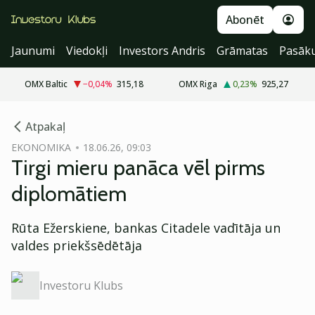
Abonēt
Jaunumi
Viedokļi
Investors Andris
Grāmatas
Pasāk
OMX Baltic
−0,04
%
315,18
OMX Riga
0,23
%
925,27
cebook
cebook
Atpakaļ
Twitter)
Twitter)
EKONOMIKA
18.06.26, 09:03
Tirgi mieru panāca vēl pirms
kedIn
kedIn
diplomātiem
ail
ail
Rūta Ežerskiene, bankas Citadele vadītāja un
k
k
valdes priekšsēdētāja
Investoru Klubs