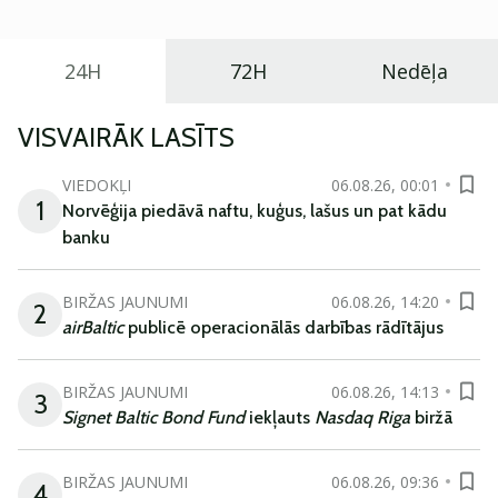
24H
72H
Nedēļa
VISVAIRĀK LASĪTS
VIEDOKĻI
06.08.26, 00:01
1
Norvēģija piedāvā naftu, kuģus, lašus un pat kādu
banku
BIRŽAS JAUNUMI
06.08.26, 14:20
2
airBaltic
publicē operacionālās darbības rādītājus
BIRŽAS JAUNUMI
06.08.26, 14:13
3
Signet Baltic Bond Fund
iekļauts
Nasdaq Riga
biržā
BIRŽAS JAUNUMI
06.08.26, 09:36
4