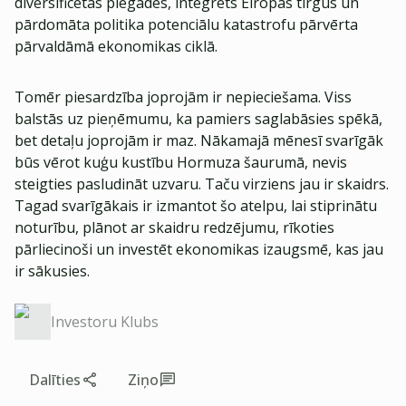
diversificētas piegādes, integrēts Eiropas tirgus un
pārdomāta politika potenciālu katastrofu pārvērta
pārvaldāmā ekonomikas ciklā.
Tomēr piesardzība joprojām ir nepieciešama. Viss
balstās uz pieņēmumu, ka pamiers saglabāsies spēkā,
bet detaļu joprojām ir maz. Nākamajā mēnesī svarīgāk
būs vērot kuģu kustību Hormuza šaurumā, nevis
steigties pasludināt uzvaru. Taču virziens jau ir skaidrs.
Tagad svarīgākais ir izmantot šo atelpu, lai stiprinātu
noturību, plānot ar skaidru redzējumu, rīkoties
pārliecinoši un investēt ekonomikas izaugsmē, kas jau
ir sākusies.
Investoru Klubs
Dalīties
Ziņo