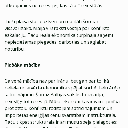
atkopjamies no recesijas, kas tā arī neiestājās.
Tieši plaisa starp uztveri un realitāti šoreiz ir
vissvarīgākā. Maijā virsraksti vēstīja par konflikta
eskalāciju. Taču reālā ekonomika turpināja saņemt
nepieciešamās piegādes, darboties un saglabāt
noturību.
Plašāka mācība
Galvenā mācība nav par Irānu, bet gan par to, kā
neliela un atvērta ekonomika spēj absorbēt lielu ārējo
satricinājumu. Šoreiz Baltijas valstis to izdarīja,
neieslīgstot recesijā. Mūsu ekonomikas ievainojamība
pret attālu konfliktu radītajiem satricinājumiem un
importētās enerģijas cenu svārstībām ir strukturāla.
Taču tikpat strukturāla ir arī mūsu spēja pielāgoties: