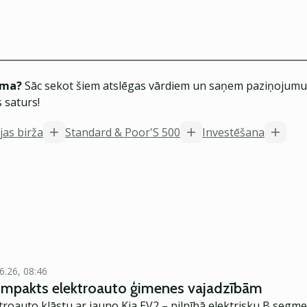
ēma?
Sāc sekot šiem atslēgas vārdiem un saņem paziņojumus
 saturs!
ijas birža
Standard & Poor'S 500
Investēšana
6.26, 08:46
kompakts elektroauto ģimenes vajadzībām
troauto klāstu ar jauno Kia EV2 – pilnībā elektrisku B segme