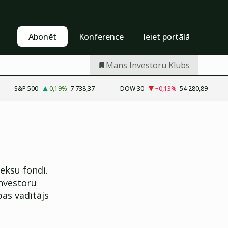
Pašapkalpošanās
Abonēt
Abonēt
Konference
Ieiet portālā
Mans Investoru Klubs
S&P 500
0,19
%
7 738,37
DOW 30
−0,13
%
54 280,89
deksu fondi.
Investoru
as vadītājs