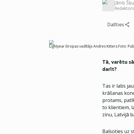
Jānis Šķu
Redaktors
Dalīties
Lightyear Eiropas vadītājs Andres Kitters.
Foto:
Pub
Tā, varētu sā
darīt?
Tas ir labs ja
krāšanas konc
protams, patī
to klientiem,
zinu, Latvijā 
Balsoties uz s