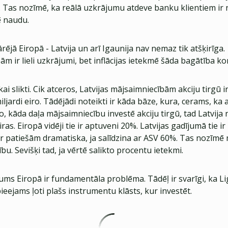
. Tas nozīmē, ka reālā uzkrājumu atdeve banku klientiem ir 
ē naudu.
pārējā Eiropā - Latvija un arī Igaunija nav nemaz tik atšķirīga.
m ir lieli uzkrājumi, bet inflācijas ietekmē šāda bagātība ko
kai slikti. Cik atceros, Latvijas mājsaimniecībām akciju tirgū ir
iljardi eiro. Tādējādi noteikti ir kāda bāze, kura, cerams, ka 
, kāda daļa mājsaimniecību investē akciju tirgū, tad Latvija 
ras. Eiropā vidēji tie ir aptuveni 20%. Latvijas gadījumā tie ir
ir patiešām dramatiska, ja salīdzina ar ASV 60%. Tas nozīmē 
bu. Sevišķi tad, ja vērtē salikto procentu ietekmi.
ms Eiropā ir fundamentāla problēma. Tādēļ ir svarīgi, ka L
 pieejams ļoti plašs instrumentu klāsts, kur investēt.