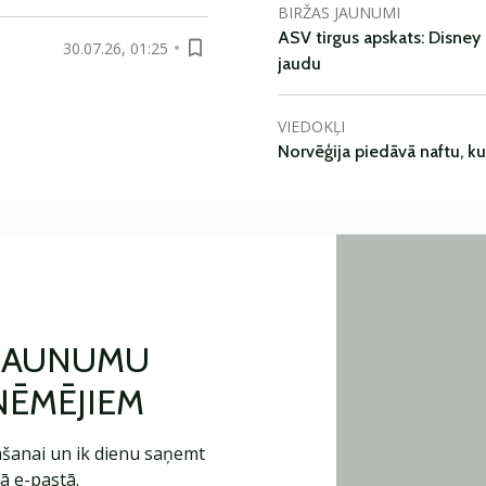
BIRŽAS JAUNUMI
ASV tirgus apskats: Disney 
30.07.26, 01:25
jaudu
VIEDOKĻI
Norvēģija piedāvā naftu, k
 JAUNUMU
ŅĒMĒJIEM
šanai un ik dienu saņemt
ā e-pastā.