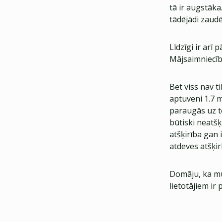
tā ir augstāka
tādējādi zaud
Līdzīgi ir arī 
Mājsaimniecībā
Bet viss nav ti
aptuveni 1.7 m
paraugās uz to
būtiski neatšķi
atšķirība gan 
atdeves atšķirī
Domāju, ka mu
lietotājiem ir