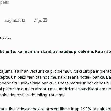
pelis
Saglabāt
Ziņo
licitātes
kt ar to, ka mums ir skaidras naudas problēma. Ko ar šo
utājums. Tā ir arī vēsturiska problēma. Cilvēki Eiropā ir piera
epta. Un bieži vien tas nozīmē, ka krāšana notiek bankā. B
k depozīti. Lielākā daļa banku biznesa modeļi ir par depozī
 lai pa otrām durvīm aizdotu mazumtirdzniecības klientiem un
banku depozīti veido milzīgu summu.
tatistiku, vidējā depozīta procentlikme ir ap 1.95%. Ja palūkoja