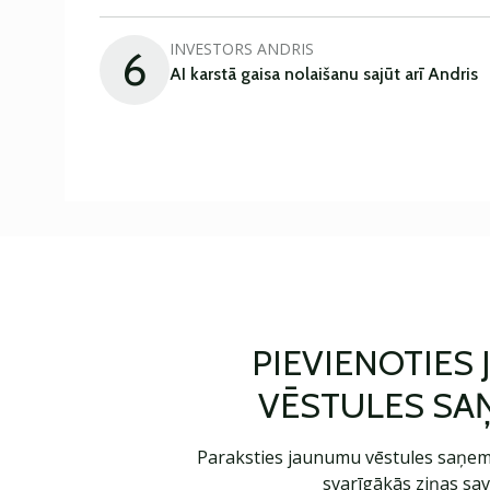
INVESTORS ANDRIS
6
AI karstā gaisa nolaišanu sajūt arī Andris
PIEVIENOTIES
VĒSTULES SA
Paraksties jaunumu vēstules saņem
svarīgākās ziņas sav