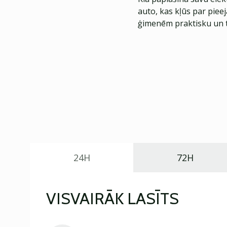
auto, kas kļūs par piee
ģimenēm praktisku un t
24H
72H
VISVAIRĀK LASĪTS