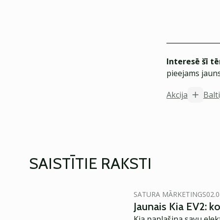
Interesē šī t
pieejams jauns
Akcija
Balt
SAISTĪTIE RAKSTI
SATURA MĀRKETINGS
02.0
Jaunais Kia EV2: 
Kia paplašina savu elek