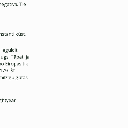
negatīva. Tie
nstanti kūst.
 ieguldīti
augs. Tāpat, ja
no Eiropas tik
 17%. Šī
milzīgu gūtās
ightyear