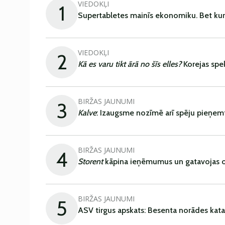
VIEDOKĻI
1
Supertabletes mainīs ekonomiku. Bet kur
VIEDOKĻI
2
Kā es varu tikt ārā no šīs elles?
Korejas spe
BIRŽAS JAUNUMI
3
Kalve
: Izaugsme nozīmē arī spēju pieņem
BIRŽAS JAUNUMI
4
Storent
kāpina ieņēmumus un gatavojas ob
BIRŽAS JAUNUMI
5
ASV tirgus apskats: Besenta norādes kata