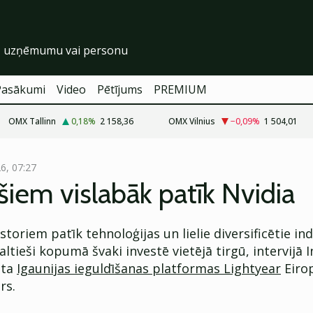
Pasākumi
Video
Pētījums
PREMIUM
OMX Tallinn
0,18
%
2 158,36
OMX Vilnius
−0,09
%
1 504,01
26, 07:27
šiem vislabāk patīk Nvidia
estoriem patīk tehnoloģijas un lielie diversificētie in
altieši kopumā švaki investē vietējā tirgū, intervijā 
sta
Igaunijas ieguldīšanas platformas Lightyear
Eirop
rs.