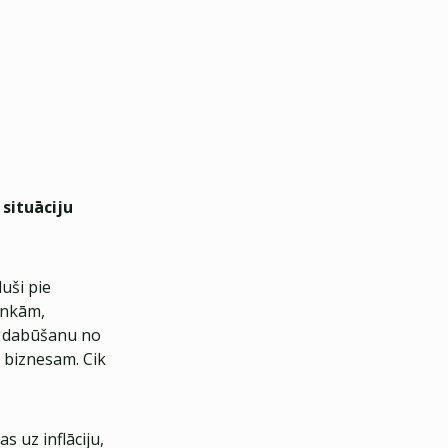
 situāciju
duši pie
ankām,
tu dabūšanu no
 biznesam. Cik
s uz inflāciju,