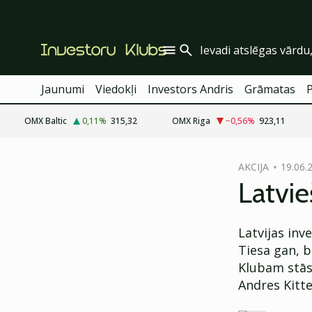
Jaunumi
Viedokļi
Investors Andris
Grāmatas
OMX Baltic
0,11
%
315,32
OMX Riga
−0,56
%
923,11
cebook
AKCIJA
19.06.
Twitter)
Latvie
kedIn
Latvijas inv
ail
Tiesa gan, b
k
Klubam stā
Andres Kitte