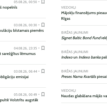
05.08.26, 00:50
VIEDOKĻI
š nopelnīs
Mājokļu finansējums pieaudz
Rīgas
03.08.26, 00:30
kulāciju bīstamais piemērs
BIRŽAS JAUNUMI
Signet Baltic Bond Fund
iek
04.08.26, 23:35
BIRŽAS JAUNUMI
t sarežģītus lēmumus
Indexo
un
Indexo banka
pal
BIRŽAS JAUNUMI
03.08.26, 06:44
Preses Nama Kvartāls
piesa
ligāciju emisijai
VIEDOKĻI
05.08.26, 00:49
Naudas glabāšana mājās va
pultē Volstrītu augstāk