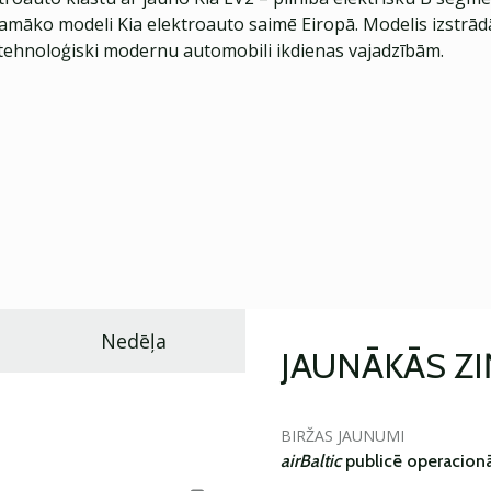
jamāko modeli Kia elektroauto saimē Eiropā. Modelis izstrād
ehnoloģiski modernu automobili ikdienas vajadzībām.
Nedēļa
JAUNĀKĀS Z
BIRŽAS JAUNUMI
airBaltic
publicē operacionāl