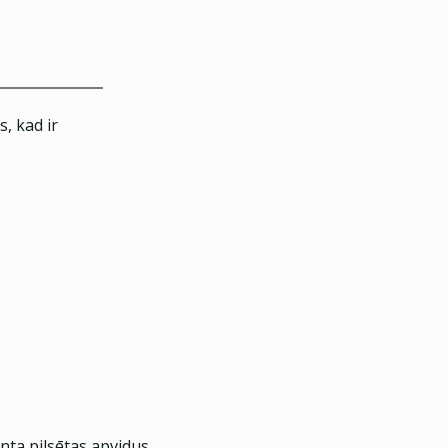
, kad ir
nta pilsētas apvidus