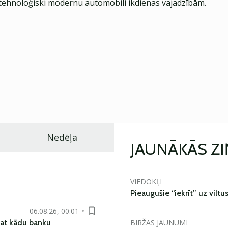
ehnoloģiski modernu automobili ikdienas vajadzībām.
Nedēļa
JAUNĀKĀS Z
VIEDOKĻI
Pieaugušie “iekrīt” uz viltu
06.08.26, 00:01
BIRŽAS JAUNUMI
pat kādu banku