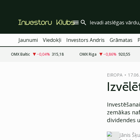
Jaunumi
Viedokļi
Investors Andris
Grāmatas
OMX Baltic
−0,04
%
315,18
OMX Riga
−0,86
%
920,55
cebook
EIROPA
17.06.
Twitter)
Izvēlē
kedIn
Investēšana
ail
zemākas naf
k
dividendes u
Jānis Šķu