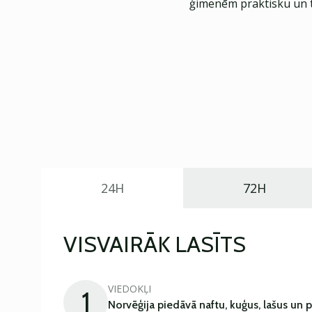
ģimenēm praktisku un t
24H
72H
VISVAIRĀK LASĪTS
VIEDOKĻI
1
Norvēģija piedāvā naftu, kuģus, lašus un 