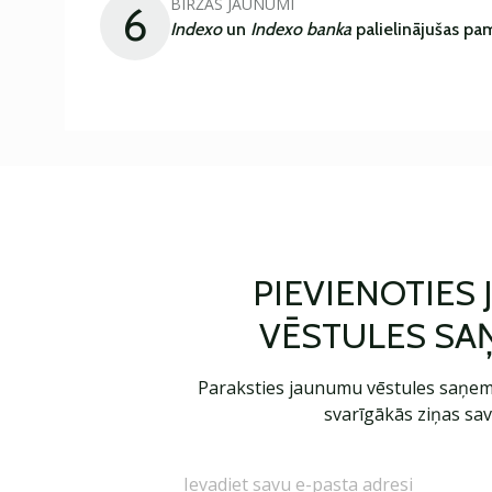
BIRŽAS JAUNUMI
6
Indexo
un
Indexo banka
palielinājušas pa
PIEVIENOTIES
VĒSTULES SA
Paraksties jaunumu vēstules saņem
svarīgākās ziņas sav