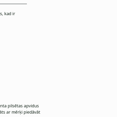
, kad ir
nta pilsētas apvidus
āts ar mērķi piedāvāt