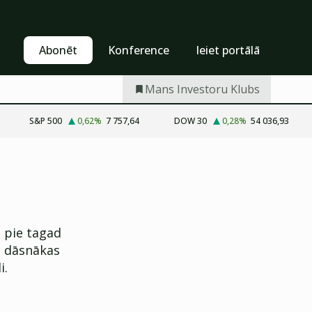
Pašapkalpošanās
Abonēt
Abonēt
Konference
Ieiet portālā
Mans Investoru Klubs
S&P 500
0,62
%
7 757,64
DOW 30
0,28
%
54 036,93
 pie tagad
ā dāsnākas
i.