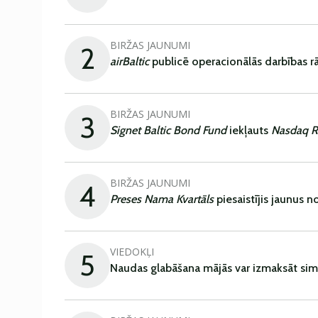
BIRŽAS JAUNUMI
2
airBaltic
publicē operacionālās darbības rā
BIRŽAS JAUNUMI
3
Signet Baltic Bond Fund
iekļauts
Nasdaq R
BIRŽAS JAUNUMI
4
Preses Nama Kvartāls
piesaistījis jaunus 
VIEDOKĻI
5
Naudas glabāšana mājās var izmaksāt sim