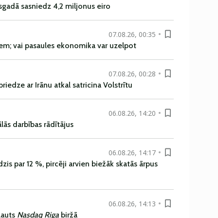
sgadā sasniedz 4,2 miljonus eiro
07.08.26, 00:35
em; vai pasaules ekonomika var uzelpot
07.08.26, 00:28
iedze ar Irānu atkal satricina Volstrītu
06.08.26, 14:20
ās darbības rādītājus
06.08.26, 14:17
is par 12 %, pircēji arvien biežāk skatās ārpus
06.08.26, 14:13
ļauts
Nasdaq Riga
biržā