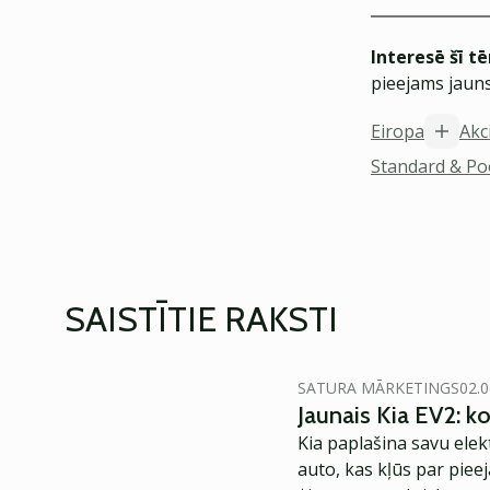
Interesē šī t
pieejams jauns
Eiropa
Akc
Standard & Po
SAISTĪTIE RAKSTI
SATURA MĀRKETINGS
02.0
Jaunais Kia EV2: 
Kia paplašina savu elek
auto, kas kļūs par piee