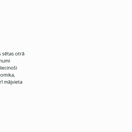
 sētas otrā
ēmumi
liecinoši
nomika,
rī mājvieta