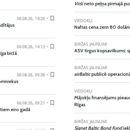
Virši
neto peļņa pirmajā pu
06.08.26, 14:20
VIEDOKĻI
dītājus
Naftas cena zem 80 dolāri
BIRŽAS JAUNUMI
06.08.26, 14:13
ASV tirgus kopsavilkums: spr
iga
biržā
BIRŽAS JAUNUMI
airBaltic
publicē operacionāl
06.08.26, 09:36
nomniekus
VIEDOKĻI
Mājokļu finansējums pieaudz
06.08.26, 09:21
Rīgas
tiem eiro gadā
BIRŽAS JAUNUMI
Signet Baltic Bond Fund
iek