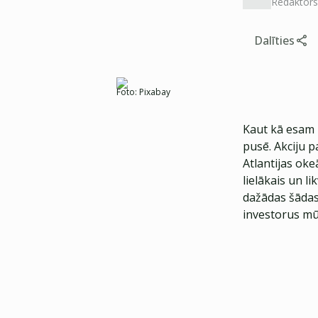
Redaktors
Dalīties
Foto:
Pixabay
Kaut kā esam 
pusē. Akciju 
Atlantijas oke
lielākais un l
dažādas šādas 
investorus mū