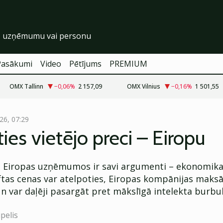
Pasākumi
Video
Pētījums
PREMIUM
OMX Tallinn
−0,06
%
2 157,09
OMX Vilnius
−0,16
%
1 501,55
26, 07:29
ties vietējo preci – Eiropu
i Eiropas uzņēmumos ir savi argumenti – ekonomika
tas cenas var atelpoties, Eiropas kompānijas maks
n var daļēji pasargāt pret mākslīgā intelekta burbul
pelis