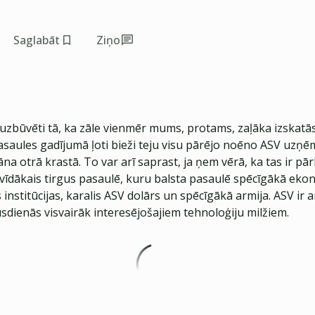
Saglabāt
Ziņo
uzbūvēti tā, ka zāle vienmēr mums, protams, zaļāka izskatās
pasaules gadījumā ļoti bieži teju visu pārējo noēno ASV uzņ
āna otrā krastā. To var arī saprast, ja ņem vērā, ka tas ir pār
ikvīdākais tirgus pasaulē, kuru balsta pasaulē spēcīgākā eko
institūcijas, karalis ASV dolārs un spēcīgākā armija. ASV ir a
sdienās visvairāk interesējošajiem tehnoloģiju milžiem.