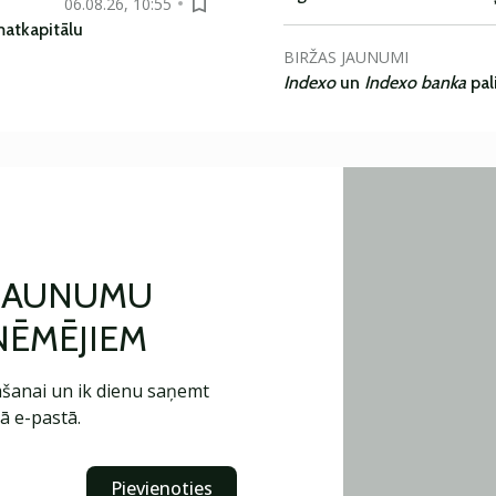
06.08.26, 10:55
matkapitālu
BIRŽAS JAUNUMI
Indexo
un
Indexo banka
pal
 JAUNUMU
ŅĒMĒJIEM
šanai un ik dienu saņemt
ā e-pastā.
Pievienoties