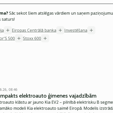
ēma?
Sāc sekot šiem atslēgas vārdiem un saņem paziņojumus
 saturs!
ija
Eiropas Centrālā banka
Investēšana
or'S 500
Stoxx 600
6.26, 08:46
kompakts elektroauto ģimenes vajadzībām
troauto klāstu ar jauno Kia EV2 – pilnībā elektrisku B segme
jamāko modeli Kia elektroauto saimē Eiropā. Modelis izstrād