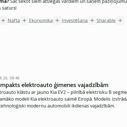
ēma?
Sāc sekot šiem atslēgas vārdiem un saņem paziņojumus
 saturs!
Nafta
Ekonomika
Investēšana
Sharable
6.26, 08:46
kompakts elektroauto ģimenes vajadzībām
troauto klāstu ar jauno Kia EV2 – pilnībā elektrisku B segme
jamāko modeli Kia elektroauto saimē Eiropā. Modelis izstrād
ehnoloģiski modernu automobili ikdienas vajadzībām.