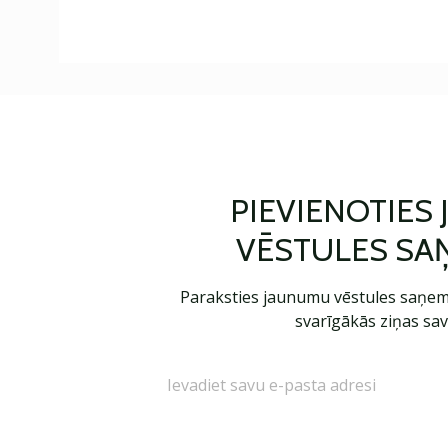
PIEVIENOTIES
VĒSTULES SA
Paraksties jaunumu vēstules saņem
svarīgākās ziņas sav