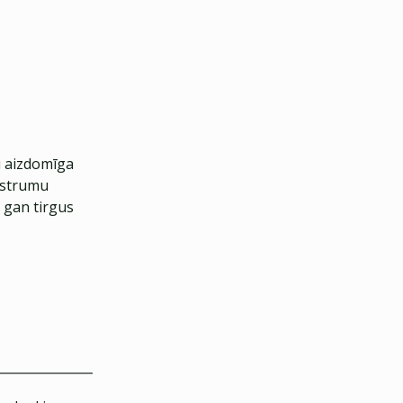
ai aizdomīga
ustrumu
s gan tirgus