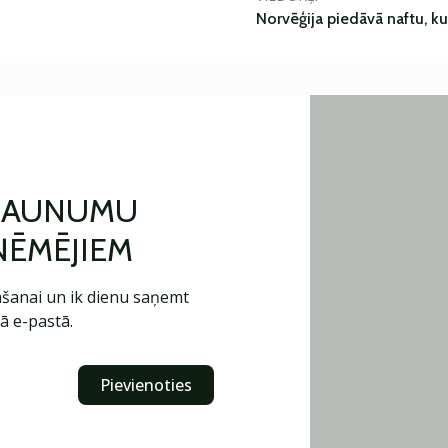
Norvēģija piedāvā naftu, k
 JAUNUMU
ŅĒMĒJIEM
šanai un ik dienu saņemt
ā e-pastā.
Pievienoties