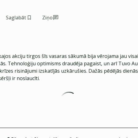
Saglabāt
Ziņo
kajos akciju tirgos šīs vasaras sākumā bija vērojama jau vis
ās. Tehnoloģiju optimisms draudēja pagaist, un arī Tuvo A
krīzes risinājumi izskatījās uzkārušies. Dažās pēdējās dienā
ēršļi ir noslaucīti.