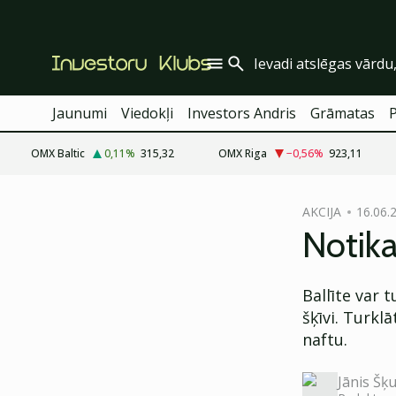
Jaunumi
Viedokļi
Investors Andris
Grāmatas
OMX Baltic
0,11
%
315,32
OMX Riga
−0,56
%
923,11
cebook
AKCIJA
16.06.
Twitter)
Notika
kedIn
Ballīte var 
ail
šķīvi. Turkl
k
naftu.
Jānis Šķu