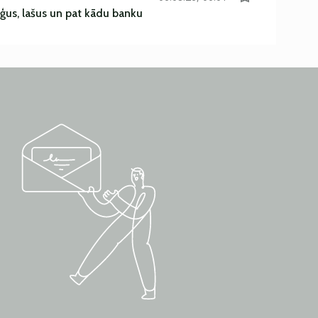
uģus, lašus un pat kādu banku