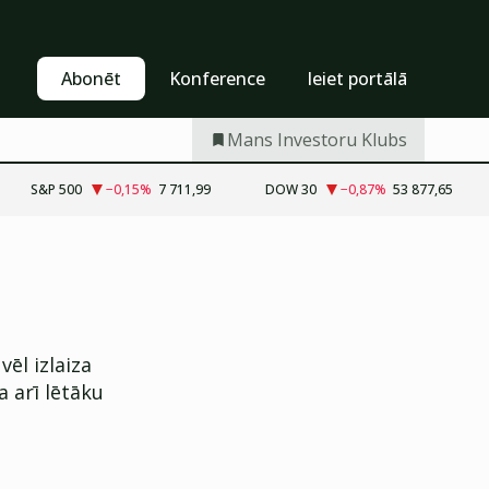
Pašapkalpošanās
Abonēt
Abonēt
Konference
Ieiet portālā
Mans Investoru Klubs
S&P 500
−0,15
%
7 711,99
DOW 30
−0,87
%
53 877,65
vēl izlaiza
 arī lētāku