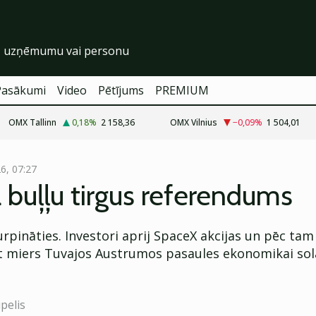
Pasākumi
Video
Pētījums
PREMIUM
OMX Tallinn
0,18
%
2 158,36
OMX Vilnius
−0,09
%
1 504,01
26, 07:27
 buļļu tirgus referendums
turpināties. Investori aprij SpaceX akcijas un pēc tam 
āt miers Tuvajos Austrumos pasaules ekonomikai sola
pelis