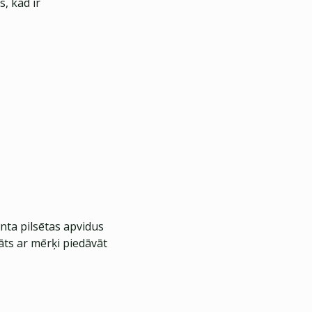
, kad ir
nta pilsētas apvidus
āts ar mērķi piedāvāt