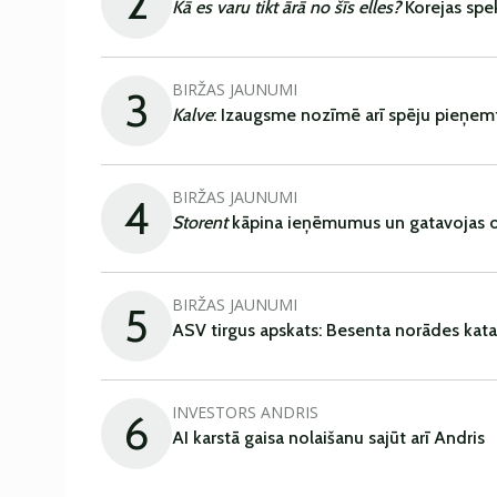
2
Kā es varu tikt ārā no šīs elles?
Korejas spe
BIRŽAS JAUNUMI
3
Kalve
: Izaugsme nozīmē arī spēju pieņem
BIRŽAS JAUNUMI
4
Storent
kāpina ieņēmumus un gatavojas ob
BIRŽAS JAUNUMI
5
ASV tirgus apskats: Besenta norādes kata
INVESTORS ANDRIS
6
AI karstā gaisa nolaišanu sajūt arī Andris