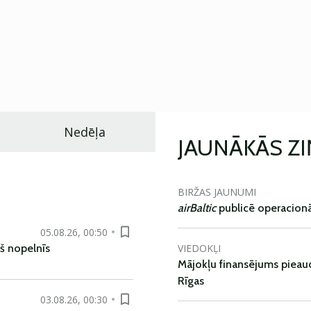
Nedēļa
JAUNĀKĀS Z
BIRŽAS JAUNUMI
airBaltic
publicē operacionāl
05.08.26, 00:50
VIEDOKĻI
š nopelnīs
Mājokļu finansējums pieaudz
Rīgas
03.08.26, 00:30