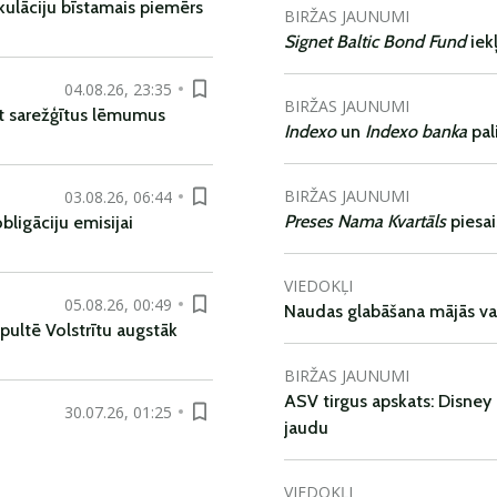
kulāciju bīstamais piemērs
BIRŽAS JAUNUMI
Signet Baltic Bond Fund
iek
04.08.26, 23:35
BIRŽAS JAUNUMI
t sarežģītus lēmumus
Indexo
un
Indexo banka
pal
BIRŽAS JAUNUMI
03.08.26, 06:44
Preses Nama Kvartāls
piesa
ligāciju emisijai
VIEDOKĻI
05.08.26, 00:49
Naudas glabāšana mājās va
pultē Volstrītu augstāk
BIRŽAS JAUNUMI
ASV tirgus apskats: Disney 
30.07.26, 01:25
jaudu
VIEDOKĻI