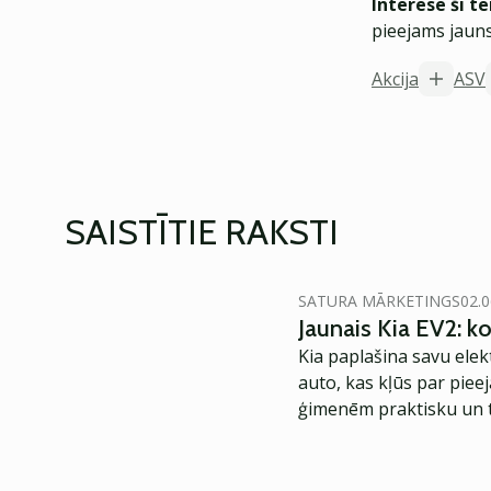
Interesē šī t
pieejams jauns
Akcija
ASV
SAISTĪTIE RAKSTI
SATURA MĀRKETINGS
02.0
Jaunais Kia EV2: 
Kia paplašina savu elek
auto, kas kļūs par piee
ģimenēm praktisku un t