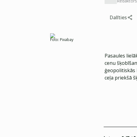
Redaktors
Dalīties
Foto:
Pixabay
Pasaules lielā
cenu šķobīšan
ģeopolitiskās 
ceļa priekšā šķ