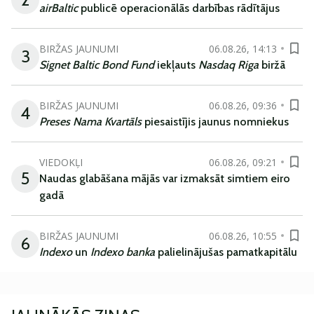
airBaltic
publicē operacionālās darbības rādītājus
BIRŽAS JAUNUMI
06.08.26, 14:13
3
Signet Baltic Bond Fund
iekļauts
Nasdaq Riga
biržā
BIRŽAS JAUNUMI
06.08.26, 09:36
4
Preses Nama Kvartāls
piesaistījis jaunus nomniekus
VIEDOKĻI
06.08.26, 09:21
5
Naudas glabāšana mājās var izmaksāt simtiem eiro
gadā
BIRŽAS JAUNUMI
06.08.26, 10:55
6
Indexo
un
Indexo banka
palielinājušas pamatkapitālu