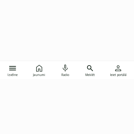
Izvēlne
Jaunumi
Radio
Meklēt
Ieiet portālā
Gunāra Astras iela 8B, Rīga, LV-1082
janis.skupelis@investoruklubs.lv