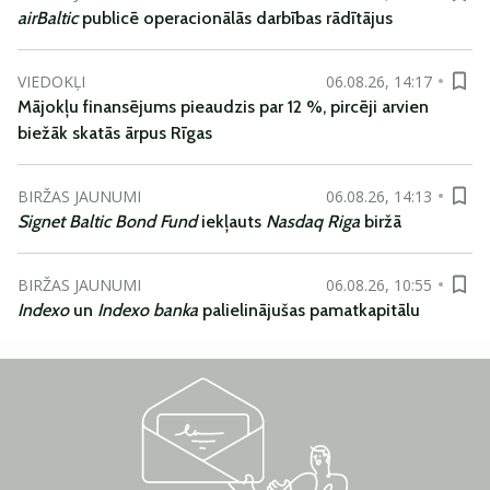
airBaltic
publicē operacionālās darbības rādītājus
VIEDOKĻI
06.08.26, 14:17
Mājokļu finansējums pieaudzis par 12 %, pircēji arvien
biežāk skatās ārpus Rīgas
BIRŽAS JAUNUMI
06.08.26, 14:13
Signet Baltic Bond Fund
iekļauts
Nasdaq Riga
biržā
BIRŽAS JAUNUMI
06.08.26, 10:55
Indexo
un
Indexo banka
palielinājušas pamatkapitālu