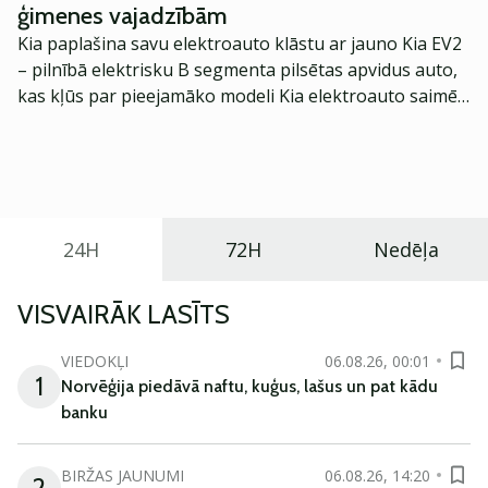
ģimenes vajadzībām
Kia paplašina savu elektroauto klāstu ar jauno Kia EV2
– pilnībā elektrisku B segmenta pilsētas apvidus auto,
kas kļūs par pieejamāko modeli Kia elektroauto saimē
Eiropā. Modelis izstrādāts ar mērķi piedāvāt ģimenēm
praktisku un tehnoloģiski modernu automobili
ikdienas vajadzībām.
24H
72H
Nedēļa
VISVAIRĀK LASĪTS
VIEDOKĻI
06.08.26, 00:01
1
Norvēģija piedāvā naftu, kuģus, lašus un pat kādu
banku
BIRŽAS JAUNUMI
06.08.26, 14:20
2