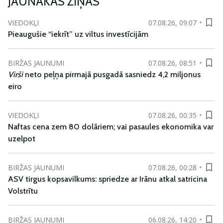
JAUNĀKĀS ZIŅAS
VIEDOKĻI
07.08.26, 09:07
Pieaugušie “iekrīt” uz viltus investīcijām
BIRŽAS JAUNUMI
07.08.26, 08:51
Virši
neto peļņa pirmajā pusgadā sasniedz 4,2 miljonus
eiro
VIEDOKĻI
07.08.26, 00:35
Naftas cena zem 80 dolāriem; vai pasaules ekonomika var
uzelpot
BIRŽAS JAUNUMI
07.08.26, 00:28
ASV tirgus kopsavilkums: spriedze ar Irānu atkal satricina
Volstrītu
BIRŽAS JAUNUMI
06.08.26, 14:20