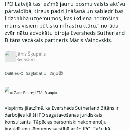
IPO Latvijā tas iezīmē jaunu posmu valsts aktīvu
pārvaldībā, tirgus padziļināšanā un sabiedrības
līdzdalībā uzņēmumos, kas ikdienā nodrošina
mums visiem būtisku infrastruktūru,” norāda
zvērinātu advokātu biroja Eversheds Sutherland
Bitāns vecākais partneris Māris Vainovskis.
Jānis Šķupelis
Redaktors
Dalīties
Saglabāt
Ziņo
Foto:
Zane Bitere; LETA; Scanpix
Vispirms jāatzīmē, ka Eversheds Sutherland Bitāns ir
darbojies kā šī IPO sagatavošanas juridiskais
konsultants. Tāpēc es personiski nekomentēju
ieguldījumu lēmumus saistībā ar šo IPO. Taču kā