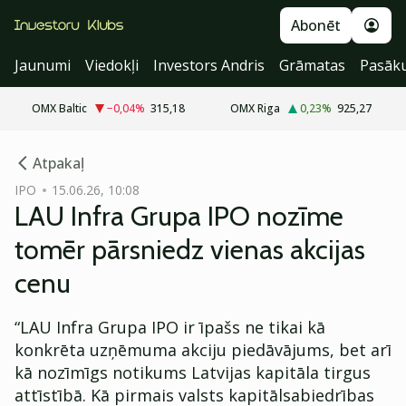
Abonēt
Jaunumi
Viedokļi
Investors Andris
Grāmatas
Pasāk
OMX Baltic
−0,04
%
315,18
OMX Riga
0,23
%
925,27
cebook
Atpakaļ
Twitter)
IPO
15.06.26, 10:08
LAU Infra Grupa IPO nozīme
kedIn
tomēr pārsniedz vienas akcijas
ail
cenu
k
“LAU Infra Grupa IPO ir īpašs ne tikai kā
konkrēta uzņēmuma akciju piedāvājums, bet arī
kā nozīmīgs notikums Latvijas kapitāla tirgus
attīstībā. Kā pirmais valsts kapitālsabiedrības