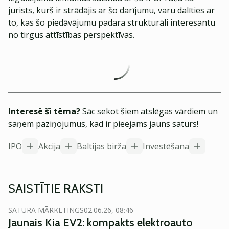
jurists, kurš ir strādājis ar šo darījumu, varu dalīties ar
to, kas šo piedāvājumu padara strukturāli interesantu
no tirgus attīstības perspektīvas.
Interesē šī tēma?
Sāc sekot šiem atslēgas vārdiem un
saņem paziņojumus, kad ir pieejams jauns saturs!
IPO
Akcija
Baltijas birža
Investēšana
SAISTĪTIE RAKSTI
SATURA MĀRKETINGS
02.06.26, 08:46
Jaunais Kia EV2: kompakts elektroauto