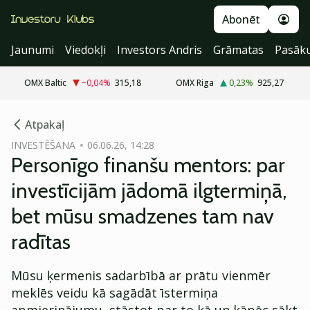
Abonēt
Jaunumi
Viedokļi
Investors Andris
Grāmatas
Pasāk
OMX Baltic
−0,04
%
315,18
OMX Riga
0,23
%
925,27
cebook
cebook
Atpakaļ
Twitter)
Twitter)
INVESTĒŠANA
06.06.26, 14:28
Personīgo finanšu mentors: par
kedIn
kedIn
investīcijām jādomā ilgtermiņā,
ail
ail
bet mūsu smadzenes tam nav
k
k
radītas
Mūsu ķermenis sadarbībā ar prātu vienmēr
meklēs veidu kā sagādāt īstermiņa