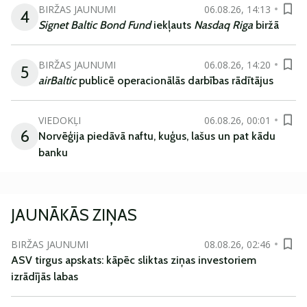
BIRŽAS JAUNUMI
06.08.26, 14:13
4
Signet Baltic Bond Fund
iekļauts
Nasdaq Riga
biržā
BIRŽAS JAUNUMI
06.08.26, 14:20
5
airBaltic
publicē operacionālās darbības rādītājus
VIEDOKĻI
06.08.26, 00:01
6
Norvēģija piedāvā naftu, kuģus, lašus un pat kādu
banku
JAUNĀKĀS ZIŅAS
BIRŽAS JAUNUMI
08.08.26, 02:46
ASV tirgus apskats: kāpēc sliktas ziņas investoriem
izrādījās labas