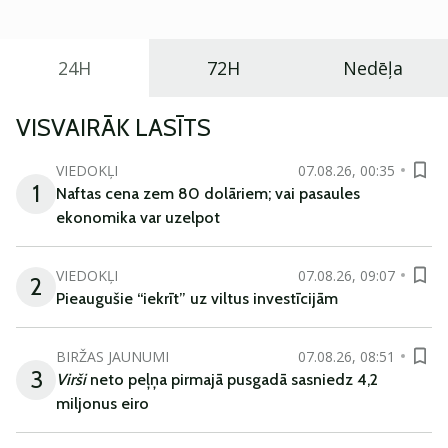
24H
72H
Nedēļa
VISVAIRĀK LASĪTS
VIEDOKĻI
07.08.26, 00:35
1
Naftas cena zem 80 dolāriem; vai pasaules
ekonomika var uzelpot
VIEDOKĻI
07.08.26, 09:07
2
Pieaugušie “iekrīt” uz viltus investīcijām
BIRŽAS JAUNUMI
07.08.26, 08:51
3
Virši
neto peļņa pirmajā pusgadā sasniedz 4,2
miljonus eiro