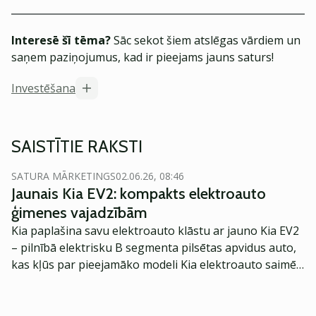
Interesē šī tēma?
Sāc sekot šiem atslēgas vārdiem un
saņem paziņojumus, kad ir pieejams jauns saturs!
Investēšana
SAISTĪTIE RAKSTI
SATURA MĀRKETINGS
02.06.26, 08:46
Jaunais Kia EV2: kompakts elektroauto
ģimenes vajadzībām
Kia paplašina savu elektroauto klāstu ar jauno Kia EV2
– pilnībā elektrisku B segmenta pilsētas apvidus auto,
kas kļūs par pieejamāko modeli Kia elektroauto saimē
Eiropā. Modelis izstrādāts ar mērķi piedāvāt ģimenēm
praktisku un tehnoloģiski modernu automobili
ikdienas vajadzībām.