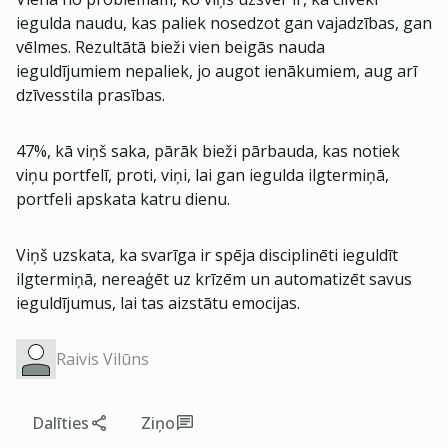
iegulda naudu, kas paliek nosedzot gan vajadzības, gan
vēlmes. Rezultātā bieži vien beigās nauda
ieguldījumiem nepaliek, jo augot ienākumiem, aug arī
dzīvesstila prasības.
47%, kā viņš saka, pārāk bieži pārbauda, kas notiek
viņu portfelī, proti, viņi, lai gan iegulda ilgtermiņā,
portfeli apskata katru dienu.
Viņš uzskata, ka svarīga ir spēja disciplinēti ieguldīt
ilgtermiņā, nereaģēt uz krīzēm un automatizēt savus
ieguldījumus, lai tas aizstātu emocijas.
Raivis Vilūns
Dalīties
Ziņo