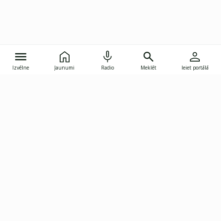
Izvēlne
Jaunumi
Radio
Meklēt
Ieiet portālā
Gunāra Astras iela 8B, Rīga, LV-1082
janis.skupelis@investoruklubs.lv
Abonē
Abonē jaunumus
Reklāma
Publikāciju lietošanas
Vispārējie noteikumi