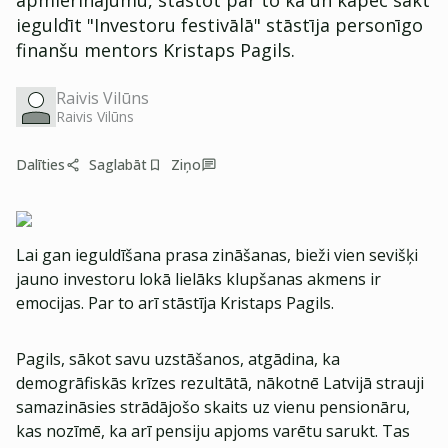
apmierinājumu, stāstot par to kā un kāpēc sākt
ieguldīt "Investoru festivālā" stāstīja personīgo
finanšu mentors Kristaps Pagils.
Raivis Vilūns
Raivis Vilūns
Dalīties
Saglabāt
Ziņo
Lai gan ieguldīšana prasa zināšanas, bieži vien sevišķi
jauno investoru lokā lielāks klupšanas akmens ir
emocijas. Par to arī stāstīja Kristaps Pagils.
Pagils, sākot savu uzstāšanos, atgādina, ka
demogrāfiskās krīzes rezultātā, nākotnē Latvijā strauji
samazināsies strādājošo skaits uz vienu pensionāru,
kas nozīmē, ka arī pensiju apjoms varētu sarukt. Tas