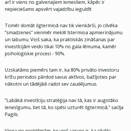
arī ir viens no galvenajiem iemesliem, kāpēc ir
nepieciešams apsvērt vajadzību ieguldīt
Tomēr domāt ilgtermiņā nav tik vienkārši, jo cilvēka
"smadzenes" vienmēr meklē īstermiņa apmierinājumu
un labumu. Viņš saka, ka praktiskās zināšanas par
investīcijām veido tikai 10% no gala lēmuma, kamēr
psiholoģiskie procesi - 90%.
Uzskatāms piemērs tam ir, ka 80% privāto investoru
krīžu periodos pārdod savus aktīvos, bažījoties par
nākotni un tādējādi radot sev zaudējumus.
"Labākā investīciju stratēģija nav tā, kas ir augstāko
ienesīgumu, bet tā, ko spēsi uzturēt ilgtermiņā," sacīja
Pagils.
Viena no problēmām, ko viņš uzsver ir, ka cilvēki