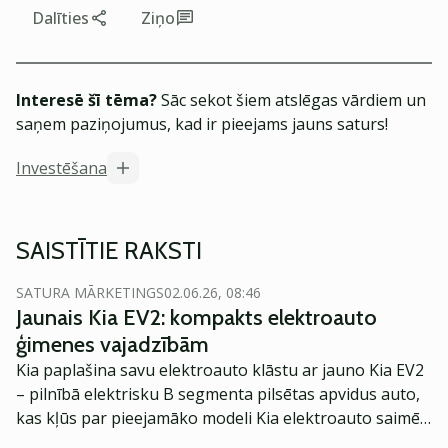
Dalīties
Ziņo
Interesē šī tēma?
Sāc sekot šiem atslēgas vārdiem un
saņem paziņojumus, kad ir pieejams jauns saturs!
Investēšana
SAISTĪTIE RAKSTI
SATURA MĀRKETINGS
02.06.26, 08:46
Jaunais Kia EV2: kompakts elektroauto
ģimenes vajadzībām
Kia paplašina savu elektroauto klāstu ar jauno Kia EV2
– pilnībā elektrisku B segmenta pilsētas apvidus auto,
kas kļūs par pieejamāko modeli Kia elektroauto saimē
Eiropā. Modelis izstrādāts ar mērķi piedāvāt ģimenēm