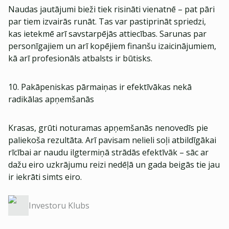
Naudas jautājumi bieži tiek risināti vienatnē – pat pāri
par tiem izvairās runāt. Tas var pastiprināt spriedzi,
kas ietekmē arī savstarpējās attiecības. Sarunas par
personīgajiem un arī kopējiem finanšu izaicinājumiem,
kā arī profesionāls atbalsts ir būtisks.
10. Pakāpeniskas pārmaiņas ir efektīvākas nekā
radikālas apņemšanās
Krasas, grūti noturamas apņemšanās nenovedīs pie
paliekoša rezultāta. Arī pavisam nelieli soļi atbildīgākai
rīcībai ar naudu ilgtermiņā strādās efektīvāk – sāc ar
dažu eiro uzkrājumu reizi nedēļā un gada beigās tie jau
ir iekrāti simts eiro.
Investoru Klubs