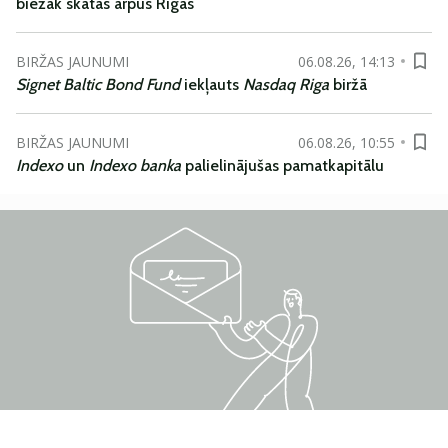
biežāk skatās ārpus Rīgas
BIRŽAS JAUNUMI
06.08.26, 14:13
Signet Baltic Bond Fund
iekļauts
Nasdaq Riga
biržā
BIRŽAS JAUNUMI
06.08.26, 10:55
Indexo
un
Indexo banka
palielinājušas pamatkapitālu