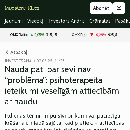
Abonēt
Jaunumi
Viedokļi
Investors Andris
Grāmatas
Pasāk
OMX Baltic
0,05
%
315,15
OMX Riga
−0,29
%
925,6
cebook
cebook
Atpakaļ
Twitter)
Twitter)
INVESTĒŠANA
02.06.26, 11:35
Nauda pati par sevi nav
kedIn
kedIn
“problēma”: psihoterapeita
ail
ail
ieteikumi veselīgām attiecībām
k
k
ar naudu
Ikdienas tēriņi, impulsīvi pirkumi vai pacietīga
krāšana un labā sajūta, kad pietiek, – attiecības