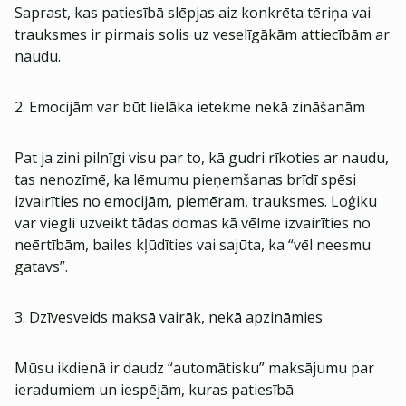
Saprast, kas patiesībā slēpjas aiz konkrēta tēriņa vai
trauksmes ir pirmais solis uz veselīgākām attiecībām ar
naudu.
2. Emocijām var būt lielāka ietekme nekā zināšanām
Pat ja zini pilnīgi visu par to, kā gudri rīkoties ar naudu,
tas nenozīmē, ka lēmumu pieņemšanas brīdī spēsi
izvairīties no emocijām, piemēram, trauksmes. Loģiku
var viegli uzveikt tādas domas kā vēlme izvairīties no
neērtībām, bailes kļūdīties vai sajūta, ka “vēl neesmu
gatavs”.
3. Dzīvesveids maksā vairāk, nekā apzināmies
Mūsu ikdienā ir daudz “automātisku” maksājumu par
ieradumiem un iespējām, kuras patiesībā