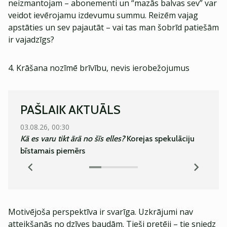
neizmantojam – abonementi un “mazās balvas sev” var
veidot ievērojamu izdevumu summu. Reizēm vajag
apstāties un sev pajautāt – vai tas man šobrīd patiešām
ir vajadzīgs?
4. Krāšana nozīmē brīvību, nevis ierobežojumus
PAŠLAIK AKTUĀLS
03.08.26, 00:30
05.08.
Kā es varu tikt ārā no šīs elles?
Korejas spekulāciju
Super
bīstamais piemērs
Motivējoša perspektīva ir svarīga. Uzkrājumi nav
atteikšanās no dzīves baudām. Tieši pretēji – tie sniedz