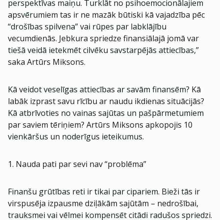
perspektīvas maiņu. Turklāt no psihoemocionālajiem
apsvērumiem tas ir ne mazāk būtiski kā vajadzība pēc
“drošības spilvena” vai rūpes par labklājību
vecumdienās. Jebkura spriedze finansiālajā jomā var
tiešā veidā ietekmēt cilvēku savstarpējās attiecības,”
saka Artūrs Miksons.
Kā veidot veselīgas attiecības ar savām finansēm? Kā
labāk izprast savu rīcību ar naudu ikdienas situācijās?
Kā atbrīvoties no vainas sajūtas un pašpārmetumiem
par saviem tēriņiem? Artūrs Miksons apkopojis 10
vienkāršus un noderīgus ieteikumus.
1. Nauda pati par sevi nav “problēma”
Finanšu grūtības reti ir tikai par cipariem. Bieži tās ir
virspusēja izpausme dziļākām sajūtām – nedrošībai,
trauksmei vai vēlmei kompensēt citādi radušos spriedzi.