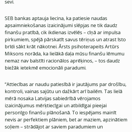
sevi.
SEB bankas aptauja liecina, ka patiesie naudas
apsaimniekošanas izaicinājumi slēpjas ne tik daudz
finanšu pratībā, cik ikdienas izvēlēs – cīņā ar impulsa
pirkumiem, spējā pārskatīt savus tēriņus un atrast īsto
brīdi sākt krāt nākotnei. Ārsts psihoterapeits Artūrs
Miksons norāda, ka lielākā daļa mūsu finanšu lēmumu
nemaz nav balstīti racionālos aprēķinos, – tos daudz
biežāk ietekmē emocionāli paradumi.
“Attiecības ar naudu patiesībā ir jautājums par drošību,
kontroli, vainas sajūtu un dažkārt arī bailēm. Tas lielā
mērā nosaka Latvijas sabiedrībā vērojamos
izaicinājumus mērķtiecīgai un atbildīgai pieejai
personīgo finanšu plānošanā. To iespējams mainīt
nevis ar perfektiem plāniem, bet ar maziem, apzinātiem
soļiem – strādājot ar saviem paradumiem un