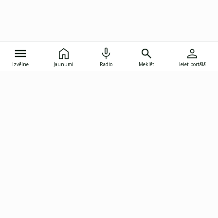
Izvēlne
Jaunumi
Radio
Meklēt
Ieiet portālā
Gunāra Astras iela 8B, Rīga, LV-1082
janis.skupelis@investoruklubs.lv
Abonē
Abonē jaunumus
Reklāma
Publikāciju lietošanas
Vispārējie noteikumi