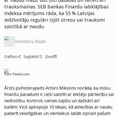
ar naudu mēdz būt ļoti dažādas un nereti arī
trauksmainas. SEB bankas Finanšu labklājības
indeksa mērījums rāda, ka 55 % Latvijas
iedzīvotāju regulāri izjūt stresu vai trauksmi
saistībā ar naudu.
Investoru Klubs
Dalīties
Saglabāt
Ziņo
Foto:
Pexels.com
Ārsts psihoterapeits Artūrs Miksons norāda, ka mūsu
finanšu paradumi ir cieši saistīti ar iekšējo pārliecību vai
nedrošību, kontroli, vainas sajūtu un dažkārt arī
bailēm. Viņš apkopojis 10 idejas, kā attiecības ar naudu
padarīt veselīgākas un vienlaikus labāk izprast pašam