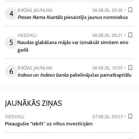
BIRŽAS JAUNUMI
06.08.26, 09:36
4
Preses Nama Kvartāls
piesaistījis jaunus nomniekus
VIEDOKĻI
06.08.26, 09:21
5
Naudas glabāšana mājās var izmaksāt simtiem eiro
gadā
BIRŽAS JAUNUMI
06.08.26, 10:55
6
Indexo
un
Indexo banka
palielinājušas pamatkapitālu
JAUNĀKĀS ZIŅAS
VIEDOKĻI
07.08.26, 09:07
Pieaugušie “iekrīt” uz viltus investīcijām