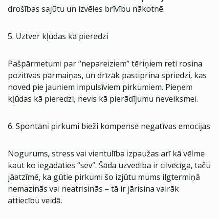
drošības sajūtu un izvēles brīvību nākotnē.
5. Uztver kļūdas kā pieredzi
Pašpārmetumi par “nepareiziem” tēriņiem reti rosina
pozitīvas pārmaiņas, un drīzāk pastiprina spriedzi, kas
noved pie jauniem impulsīviem pirkumiem. Pieņem
kļūdas kā pieredzi, nevis kā pierādījumu neveiksmei.
6. Spontāni pirkumi bieži kompensē negatīvas emocijas
Nogurums, stress vai vientulība izpaužas arī kā vēlme
kaut ko iegādāties “sev”. Šāda uzvedība ir cilvēcīga, taču
jāatzīmē, ka gūtie pirkumi šo izjūtu mums ilgtermiņā
nemazinās vai neatrisinās – tā ir jārisina vairāk
attiecību veidā.