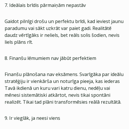
7. Ideālais brīdis pārmaiņām nepastāv
Gaidot pilnīgi drošu un perfektu brīdi, kad ieviest jaunu
paradumu vai sākt uzkrāt var paiet gadi. Realitātē
daudz vērtīgāks ir neliels, bet reāls solis šodien, nevis
liels plāns rīt.
8. Finanšu lēmumiem nav jābūt perfektiem
Finanšu plānošana nav eksāmens. Svarīgāka par ideālu
stratēģiju ir vienkārša un noturīga pieeja, kas iederas
Tavā ikdienā un kuru vari katru dienu, nedēļu vai
mēnesi sistemātiski atkārtot, nevis tikai spontāni
realizēt. Tikai tad plāni transformēsies reālā rezultātā.
9. Ir vieglāk, ja neesi viens