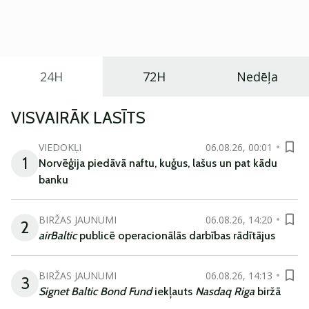
praktisku un tehnoloģiski modernu automobili
ikdienas vajadzībām.
24H
72H
Nedēļa
VISVAIRĀK LASĪTS
VIEDOKĻI
06.08.26, 00:01
1
Norvēģija piedāvā naftu, kuģus, lašus un pat kādu
banku
BIRŽAS JAUNUMI
06.08.26, 14:20
2
airBaltic
publicē operacionālās darbības rādītājus
BIRŽAS JAUNUMI
06.08.26, 14:13
3
Signet Baltic Bond Fund
iekļauts
Nasdaq Riga
biržā