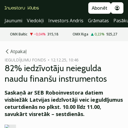
Abonēt
Jaunumi
Viedokļi
Investors Andris
Grāmatas
Pasāk
OMX Baltic
−0,04
%
315,18
OMX Riga
0,23
%
925,27
cebook
cebook
Atpakaļ
Twitter)
Twitter)
IEGULDĪJUMU FONDS
12.12.25, 10:46
82% iedzīvotāju neiegulda
kedIn
kedIn
naudu finanšu instrumentos
ail
ail
Saskaņā ar SEB Roboinvestora datiem
k
k
visbiežāk Latvijas iedzīvotāji veic ieguldījumus
ceturtdienās no plkst. 10.00 līdz 11.00,
savukārt visretāk – sestdienās.