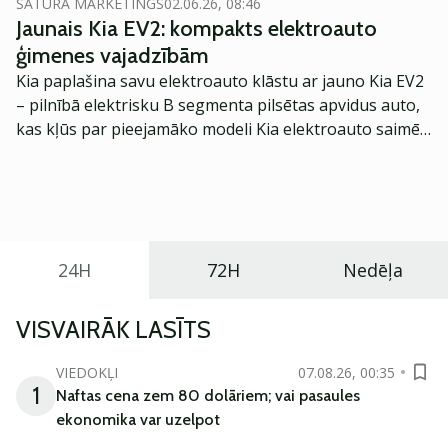
SATURA MĀRKETINGS
02.06.26, 08:46
Jaunais Kia EV2: kompakts elektroauto
ģimenes vajadzībām
Kia paplašina savu elektroauto klāstu ar jauno Kia EV2
– pilnībā elektrisku B segmenta pilsētas apvidus auto,
kas kļūs par pieejamāko modeli Kia elektroauto saimē
Eiropā. Modelis izstrādāts ar mērķi piedāvāt ģimenēm
praktisku un tehnoloģiski modernu automobili
ikdienas vajadzībām.
24H
72H
Nedēļa
VISVAIRĀK LASĪTS
VIEDOKĻI
07.08.26, 00:35
1
Naftas cena zem 80 dolāriem; vai pasaules
ekonomika var uzelpot