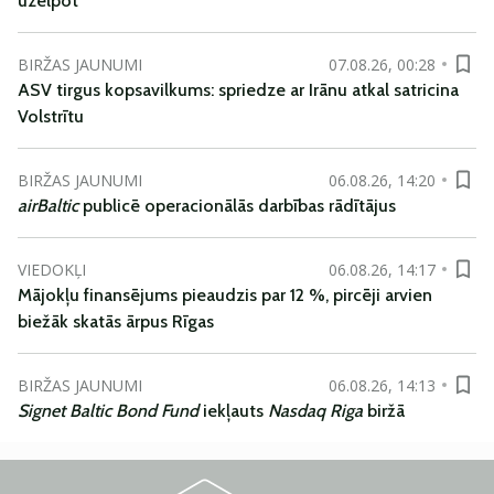
uzelpot
BIRŽAS JAUNUMI
07.08.26, 00:28
ASV tirgus kopsavilkums: spriedze ar Irānu atkal satricina
Volstrītu
BIRŽAS JAUNUMI
06.08.26, 14:20
airBaltic
publicē operacionālās darbības rādītājus
VIEDOKĻI
06.08.26, 14:17
Mājokļu finansējums pieaudzis par 12 %, pircēji arvien
biežāk skatās ārpus Rīgas
BIRŽAS JAUNUMI
06.08.26, 14:13
Signet Baltic Bond Fund
iekļauts
Nasdaq Riga
biržā