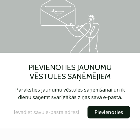
PIEVIENOTIES JAUNUMU
VĒSTULES SAŅĒMĒJIEM
Paraksties jaunumu vēstules saņemšanai un ik
dienu saņemt svarīgākās ziņas savā e-pastā.
Pievienoties