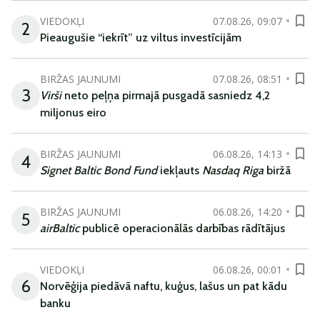
VIEDOKĻI
07.08.26, 09:07
2
Pieaugušie “iekrīt” uz viltus investīcijām
BIRŽAS JAUNUMI
07.08.26, 08:51
3
Virši
neto peļņa pirmajā pusgadā sasniedz 4,2
miljonus eiro
BIRŽAS JAUNUMI
06.08.26, 14:13
4
Signet Baltic Bond Fund
iekļauts
Nasdaq Riga
biržā
BIRŽAS JAUNUMI
06.08.26, 14:20
5
airBaltic
publicē operacionālās darbības rādītājus
VIEDOKĻI
06.08.26, 00:01
6
Norvēģija piedāvā naftu, kuģus, lašus un pat kādu
banku