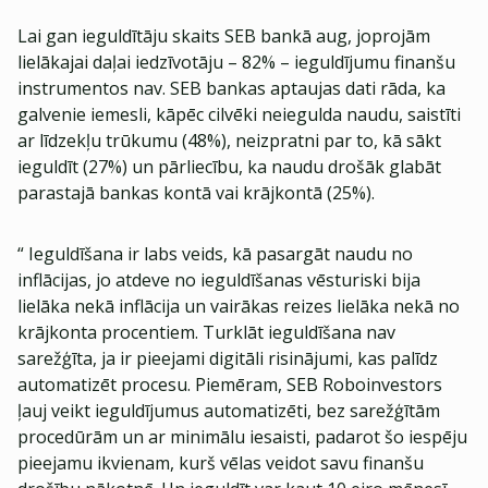
Lai gan ieguldītāju skaits SEB bankā aug, joprojām
lielākajai daļai iedzīvotāju – 82% – ieguldījumu finanšu
instrumentos nav. SEB bankas aptaujas dati rāda, ka
galvenie iemesli, kāpēc cilvēki neiegulda naudu, saistīti
ar līdzekļu trūkumu (48%), neizpratni par to, kā sākt
ieguldīt (27%) un pārliecību, ka naudu drošāk glabāt
parastajā bankas kontā vai krājkontā (25%).
“ Ieguldīšana ir labs veids, kā pasargāt naudu no
inflācijas, jo atdeve no ieguldīšanas vēsturiski bija
lielāka nekā inflācija un vairākas reizes lielāka nekā no
krājkonta procentiem. Turklāt ieguldīšana nav
sarežģīta, ja ir pieejami digitāli risinājumi, kas palīdz
automatizēt procesu. Piemēram, SEB Roboinvestors
ļauj veikt ieguldījumus automatizēti, bez sarežģītām
procedūrām un ar minimālu iesaisti, padarot šo iespēju
pieejamu ikvienam, kurš vēlas veidot savu finanšu