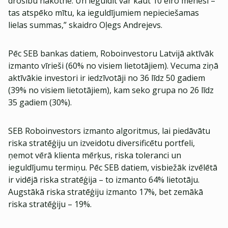
drošību nākotnē. Un ieguldīt var kaut 10 eiro mēnesī –
tas atspēko mītu, ka ieguldījumiem nepieciešamas
lielas summas,” skaidro Oļegs Andrejevs.
Pēc SEB bankas datiem, Roboinvestoru Latvijā aktīvāk
izmanto vīrieši (60% no visiem lietotājiem). Vecuma ziņā
aktīvākie investori ir iedzīvotāji no 36 līdz 50 gadiem
(39% no visiem lietotājiem), kam seko grupa no 26 līdz
35 gadiem (30%).
SEB Roboinvestors izmanto algoritmus, lai piedāvātu
riska stratēģiju un izveidotu diversificētu portfeli,
ņemot vērā klienta mērķus, riska toleranci un
ieguldījumu termiņu. Pēc SEB datiem, visbiežāk izvēlētā
ir vidējā riska stratēģija – to izmanto 64% lietotāju.
Augstākā riska stratēģiju izmanto 17%, bet zemākā
riska stratēģiju – 19%.