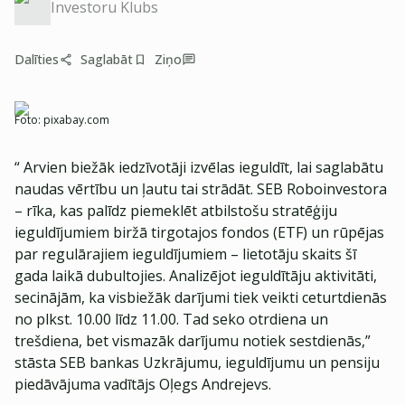
Investoru Klubs
Dalīties
Saglabāt
Ziņo
Foto:
pixabay.com
“ Arvien biežāk iedzīvotāji izvēlas ieguldīt, lai saglabātu
naudas vērtību un ļautu tai strādāt. SEB Roboinvestora
– rīka, kas palīdz piemeklēt atbilstošu stratēģiju
ieguldījumiem biržā tirgotajos fondos (ETF) un rūpējas
par regulārajiem ieguldījumiem – lietotāju skaits šī
gada laikā dubultojies. Analizējot ieguldītāju aktivitāti,
secinājām, ka visbiežāk darījumi tiek veikti ceturtdienās
no plkst. 10.00 līdz 11.00. Tad seko otrdiena un
trešdiena, bet vismazāk darījumu notiek sestdienās,”
stāsta SEB bankas Uzkrājumu, ieguldījumu un pensiju
piedāvājuma vadītājs Oļegs Andrejevs.