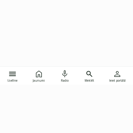
Izvēlne
Jaunumi
Radio
Meklēt
Ieiet portālā
Gunāra Astras iela 8B, Rīga, LV-1082
janis.skupelis@investoruklubs.lv