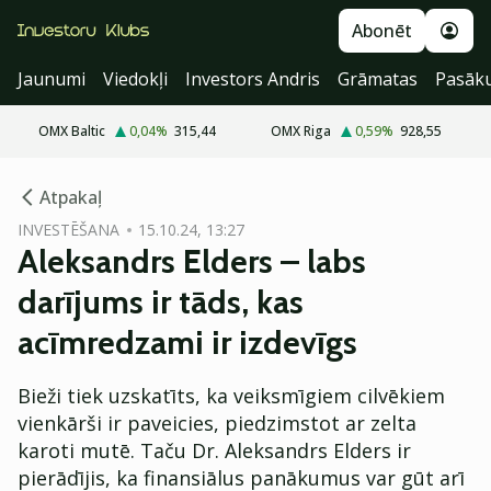
Abonēt
Jaunumi
Viedokļi
Investors Andris
Grāmatas
Pasāk
OMX Baltic
0,04
%
315,44
OMX Riga
0,59
%
928,55
cebook
Atpakaļ
Twitter)
INVESTĒŠANA
15.10.24, 13:27
Aleksandrs Elders – labs
kedIn
darījums ir tāds, kas
ail
acīmredzami ir izdevīgs
k
Bieži tiek uzskatīts, ka veiksmīgiem cilvēkiem
vienkārši ir paveicies, piedzimstot ar zelta
karoti mutē. Taču Dr. Aleksandrs Elders ir
pierādījis, ka finansiālus panākumus var gūt arī