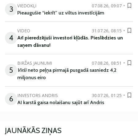
VIEDOKĻI
07.08.26, 09:07
3
Pieaugušie “iekrīt” uz viltus investīcijām
VIDEO
31.07.26, 08:15
4
Arī
pieredzējuši
investori
kļūdā
s
.
Pieslēdzies un
saņem
dāvanu
!
BIRŽAS JAUNUMI
07.08.26, 08:51
5
Virši
neto peļņa pirmajā pusgadā sasniedz 4,2
miljonus eiro
INVESTORS ANDRIS
30.07.26, 01:25
6
AI karstā gaisa nolaišanu sajūt arī Andris
JAUNĀKĀS ZIŅAS