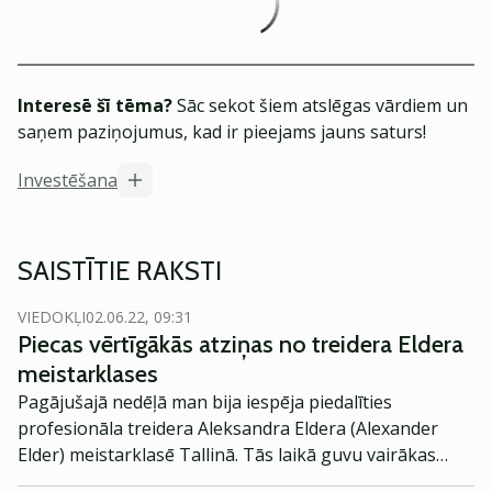
Interesē šī tēma?
Sāc sekot šiem atslēgas vārdiem un
saņem paziņojumus, kad ir pieejams jauns saturs!
Investēšana
SAISTĪTIE RAKSTI
VIEDOKĻI
02.06.22, 09:31
Piecas vērtīgākās atziņas no treidera Eldera
meistarklases
Pagājušajā nedēļā man bija iespēja piedalīties
profesionāla treidera Aleksandra Eldera (Alexander
Elder) meistarklasē Tallinā. Tās laikā guvu vairākas
vērtīgas atziņas, par kurām vēl domāju šodien un ar