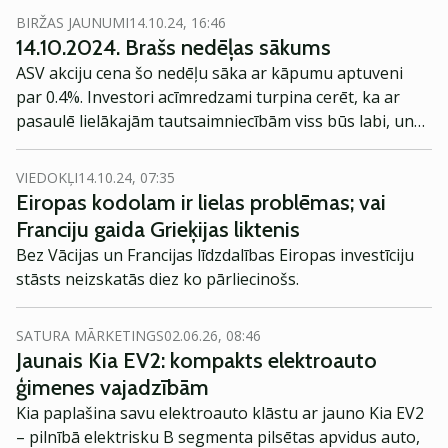
kurām vēlos padalīties ar jums.
BIRŽAS JAUNUMI
14.10.24, 16:46
14.10.2024. Brašs nedēļas sākums
ASV akciju cena šo nedēļu sāka ar kāpumu aptuveni
par 0.4%. Investori acīmredzami turpina cerēt, ka ar
pasaulē lielākajām tautsaimniecībām viss būs labi, un
arī uzņēmumi turpinās labi penīt.
VIEDOKĻI
14.10.24, 07:35
Eiropas kodolam ir lielas problēmas; vai
Franciju gaida Grieķijas liktenis
Bez Vācijas un Francijas līdzdalības Eiropas investīciju
stāsts neizskatās diez ko pārliecinošs.
SATURA MĀRKETINGS
02.06.26, 08:46
Jaunais Kia EV2: kompakts elektroauto
ģimenes vajadzībām
Kia paplašina savu elektroauto klāstu ar jauno Kia EV2
– pilnībā elektrisku B segmenta pilsētas apvidus auto,