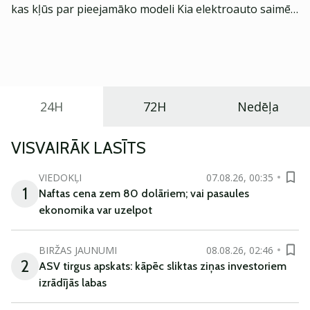
kas kļūs par pieejamāko modeli Kia elektroauto saimē
Eiropā. Modelis izstrādāts ar mērķi piedāvāt ģimenēm
praktisku un tehnoloģiski modernu automobili
ikdienas vajadzībām.
24H
72H
Nedēļa
VISVAIRĀK LASĪTS
VIEDOKĻI
07.08.26, 00:35
1
Naftas cena zem 80 dolāriem; vai pasaules
ekonomika var uzelpot
BIRŽAS JAUNUMI
08.08.26, 02:46
2
ASV tirgus apskats: kāpēc sliktas ziņas investoriem
izrādījās labas