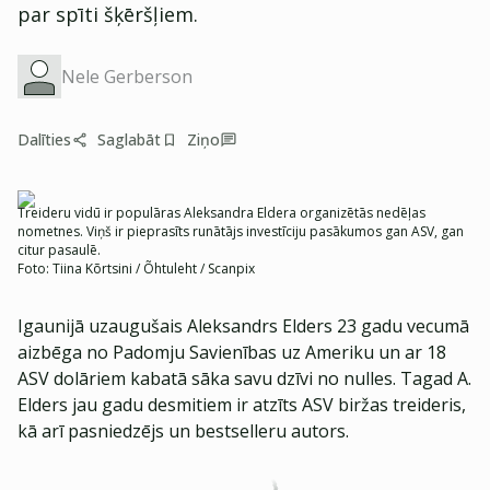
par spīti šķēršļiem.
Nele Gerberson
Dalīties
Saglabāt
Ziņo
Treideru vidū ir populāras Aleksandra Eldera organizētās nedēļas
nometnes. Viņš ir pieprasīts runātājs investīciju pasākumos gan ASV, gan
citur pasaulē.
Foto:
Tiina Kõrtsini / Õhtuleht / Scanpix
Igaunijā uzaugušais Aleksandrs Elders 23 gadu vecumā
aizbēga no Padomju Savienības uz Ameriku un ar 18
ASV dolāriem kabatā sāka savu dzīvi no nulles. Tagad A.
Elders jau gadu desmitiem ir atzīts ASV biržas treideris,
kā arī pasniedzējs un bestselleru autors.