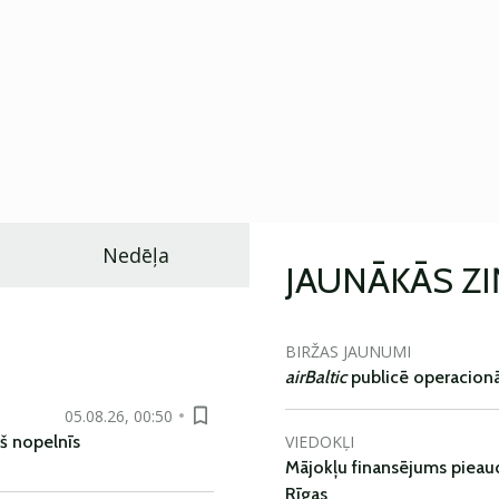
Nedēļa
JAUNĀKĀS Z
BIRŽAS JAUNUMI
airBaltic
publicē operacionāl
05.08.26, 00:50
VIEDOKĻI
š nopelnīs
Mājokļu finansējums pieaudz
Rīgas