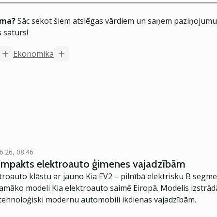
ēma?
Sāc sekot šiem atslēgas vārdiem un saņem paziņojumus
 saturs!
Ekonomika
6.26, 08:46
kompakts elektroauto ģimenes vajadzībām
troauto klāstu ar jauno Kia EV2 – pilnībā elektrisku B segme
jamāko modeli Kia elektroauto saimē Eiropā. Modelis izstrād
ehnoloģiski modernu automobili ikdienas vajadzībām.