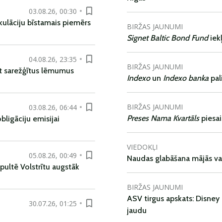
03.08.26, 00:30
kulāciju bīstamais piemērs
BIRŽAS JAUNUMI
Signet Baltic Bond Fund
iek
04.08.26, 23:35
BIRŽAS JAUNUMI
t sarežģītus lēmumus
Indexo
un
Indexo banka
pal
BIRŽAS JAUNUMI
03.08.26, 06:44
Preses Nama Kvartāls
piesa
ligāciju emisijai
VIEDOKĻI
05.08.26, 00:49
Naudas glabāšana mājās va
pultē Volstrītu augstāk
BIRŽAS JAUNUMI
ASV tirgus apskats: Disney 
30.07.26, 01:25
jaudu