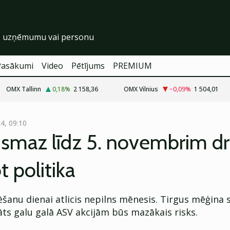
Pasākumi
Video
Pētījums
PREMIUM
OMX Tallinn
0,18
%
2 158,36
OMX Vilnius
−0,09
%
1 504,01
24, 09:10
ismaz līdz 5. novembrim d
 politika
ēšanu dienai atlicis nepilns mēnesis. Tirgus mēģina 
ts galu galā ASV akcijām būs mazākais risks.