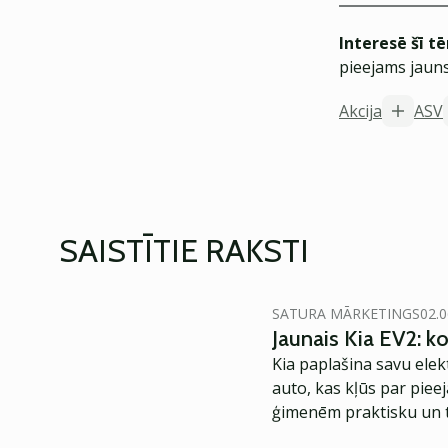
Interesē šī t
pieejams jauns
Akcija
ASV
SAISTĪTIE RAKSTI
SATURA MĀRKETINGS
02.0
Jaunais Kia EV2: 
Kia paplašina savu elek
auto, kas kļūs par piee
ģimenēm praktisku un t