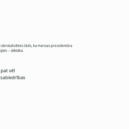
zkristalizēties tāds, ka Harisas prezidentūra
jām – sliktāka.
 pat vēl
 sabiedrības