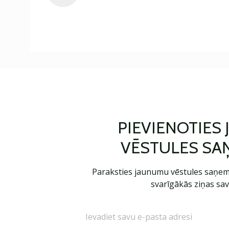
PIEVIENOTIES
VĒSTULES SA
Paraksties jaunumu vēstules saņem
svarīgākās ziņas sav