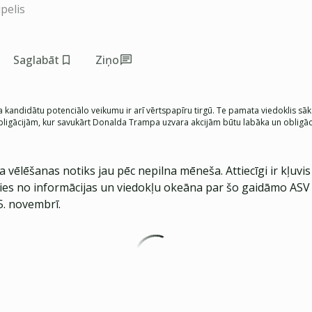
pelis
Saglabāt
Ziņo
kandidātu potenciālo veikumu ir arī vērtspapīru tirgū. Te pamata viedoklis sāk i
obligācijām, kur savukārt Donalda Trampa uzvara akcijām būtu labāka un obligāci
 vēlēšanas notiks jau pēc nepilna mēneša. Attiecīgi ir kļuvis
īties no informācijas un viedokļu okeāna par šo gaidāmo ASV
. novembrī.