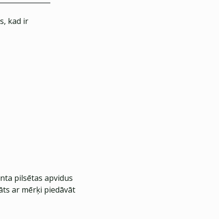
, kad ir
nta pilsētas apvidus
āts ar mērķi piedāvāt