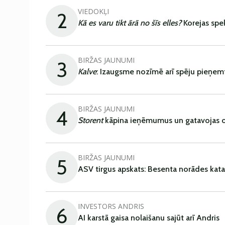
VIEDOKĻI
2
Kā es varu tikt ārā no šīs elles?
Korejas spe
BIRŽAS JAUNUMI
3
Kalve
: Izaugsme nozīmē arī spēju pieņem
BIRŽAS JAUNUMI
4
Storent
kāpina ieņēmumus un gatavojas ob
BIRŽAS JAUNUMI
5
ASV tirgus apskats: Besenta norādes kata
INVESTORS ANDRIS
6
AI karstā gaisa nolaišanu sajūt arī Andris