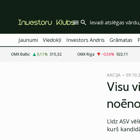
Jaunumi
Viedokļi
Investors Andris
Grāmatas
OMX Baltic
0,11
%
315,32
OMX Riga
−0,56
%
923,11
cebook
AKCIJA
09.10.
Twitter)
Visu v
kedIn
noēnot
ail
k
Līdz ASV vēl
kurš kandidā