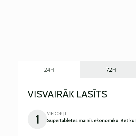
24H
72H
VISVAIRĀK LASĪTS
VIEDOKĻI
1
Supertabletes mainīs ekonomiku. Bet kur