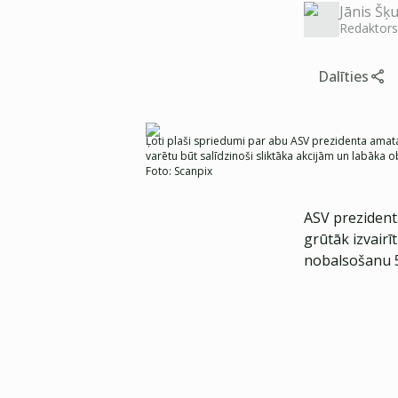
Jānis Šķu
Redaktors
Dalīties
Ļoti plaši spriedumi par abu ASV prezidenta amata 
varētu būt salīdzinoši sliktāka akcijām un labāka 
Foto:
Scanpix
ASV prezidenta
grūtāk izvair
nobalsošanu 5