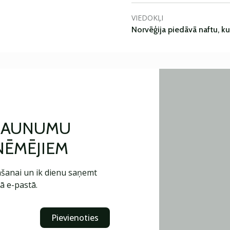
VIEDOKĻI
Norvēģija piedāvā naftu, k
 JAUNUMU
ŅĒMĒJIEM
šanai un ik dienu saņemt
ā e-pastā.
Pievienoties