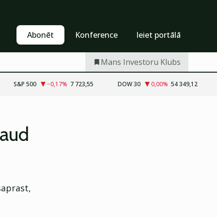
Pašapkalpošanās
Abonēt
Abonēt
Konference
Ieiet portālā
Mans Investoru Klubs
S&P 500
−0,17
%
7 723,55
DOW 30
0,00
%
54 349,12
raud
saprast,