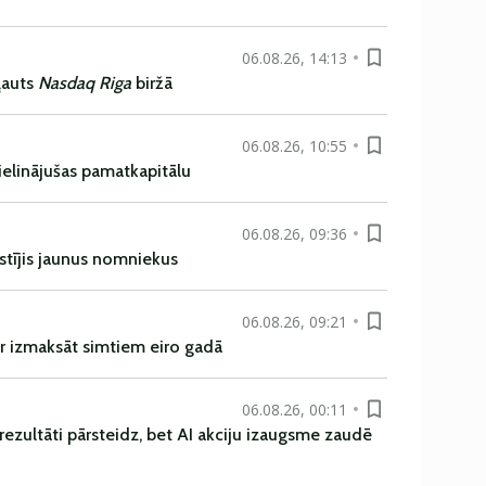
06.08.26, 14:13
ļauts
Nasdaq Riga
biržā
06.08.26, 10:55
ielinājušas pamatkapitālu
06.08.26, 09:36
istījis jaunus nomniekus
06.08.26, 09:21
r izmaksāt simtiem eiro gadā
06.08.26, 00:11
rezultāti pārsteidz, bet AI akciju izaugsme zaudē