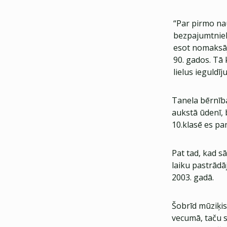
“Par pirmo na
bezpajumtniek
esot nomaksāj
90. gados. Tā 
lielus ieguldī
Tanela bērnība
aukstā ūdenī, 
10.klasē es pam
Pat tad, kad s
laiku pastrādā
2003. gadā.
Šobrīd mūziķis 
vecumā, taču sā