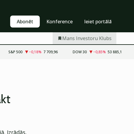
Pašapkalpošanās
Abonēt
Abonēt
Konference
Ieiet portālā
Mans Investoru Klubs
S&P 500
−0,18
%
7 709,96
DOW 30
−0,85
%
53 885,1
ākt
ā. Izrādās,