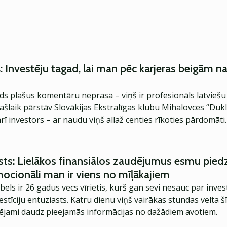
 Investēju tagad, lai man pēc karjeras beigām na
 plašus komentāru neprasa – viņš ir profesionāls latviešu h
Pašlaik pārstāv Slovākijas Ekstralīgas klubu Mihalovces “Dukl
 arī investors – ar naudu viņš allaž centies rīkoties pārdomāt
vairāk par saviem naudas tērēšanas paradumiem un gaitām inv
sts: Lielākos finansiālos zaudējumus esmu piedzīv
cionāli man ir viens no mīļākajiem
ebels ir 26 gadus vecs vīrietis, kurš gan sevi nesauc par inve
stīciju entuziasts. Katru dienu viņš vairākas stundas velta š
spējami daudz pieejamās informācijas no dažādiem avotiem.