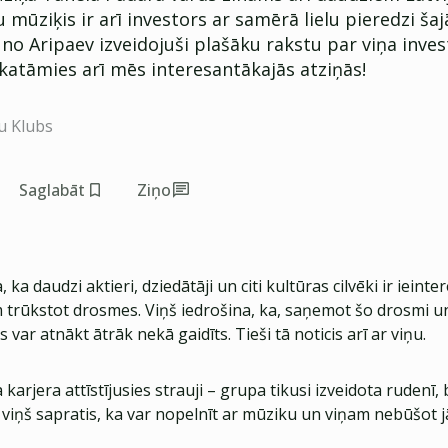
u mūziķis ir arī investors ar samērā lielu pieredzi ša
no Aripaev izveidojuši plašāku rakstu par viņa inve
skatāmies arī mēs interesantākajās atziņās!
u Klubs
Saglabāt
Ziņo
ka daudzi aktieri, dziedātāji un citi kultūras cilvēki ir ieinter
 trūkstot drosmes. Viņš iedrošina, ka, saņemot šo drosmi un
 var atnākt ātrāk nekā gaidīts. Tieši tā noticis arī ar viņu.
karjera attīstījusies strauji – grupa tikusi izveidota rudenī, 
viņš sapratis, ka var nopelnīt ar mūziku un viņam nebūšot j