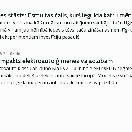
es stāsts: Esmu tas čalis, kurš iegulda katru mēn
ums viņu zina kā žurnālistu un raidījumu vadītāju, taču Uģis 
ā viņam jau bērnībā iedevis tēvs, taču zināšanas nemitīgi ti
ī eksperimentiem investīciju pasaulē.
6.26, 08:46
kompakts elektroauto ģimenes vajadzībām
troauto klāstu ar jauno Kia EV2 – pilnībā elektrisku B segme
jamāko modeli Kia elektroauto saimē Eiropā. Modelis izstrād
ehnoloģiski modernu automobili ikdienas vajadzībām.