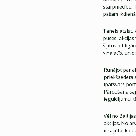
starpniecību. 
pašam ikdienā 
Tanels atzīst, 
puses, akcijas 
šķitusi obligāc
viņa acīs, un d
Runājot par ak
priekšsēdētāja 
īpatsvars port
Pārdošana šajā
ieguldījumu, t
Vēl no Baltija
akcijas. No ārv
ir sajūta, ka 