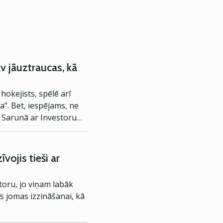
v jāuztraucas, kā
okejists, spēlē arī
a”. Bet, iespējams, ne
i. Sarunā ar Investoru
estīciju pasaulē.
ojis tieši ar
storu, jo viņam labāk
īs jomas izzināšanai, kā