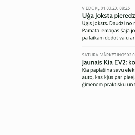
VIEDOKĻI
01.03.23, 08:25
Uģa Joksta pieredz
Uģis Joksts. Daudzi no m
Pamata iemaņas šajā jom
pa laikam dodot vaļu ar
SATURA MĀRKETINGS
02.0
Jaunais Kia EV2: 
Kia paplašina savu elek
auto, kas kļūs par piee
ģimenēm praktisku un t