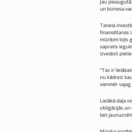
Jau pieaugušā
un biznesa vad
Tanela investīc
finansēšanas in
mūziķim bijis g
sapratis ieguld
izveidoti pieti
“Tas ir lielāka
nu kādreiz kau
vienmēr vajag 
Lielākā daļa v
obligācijās un
bet jaunuzņē
Mūziķa portfelī