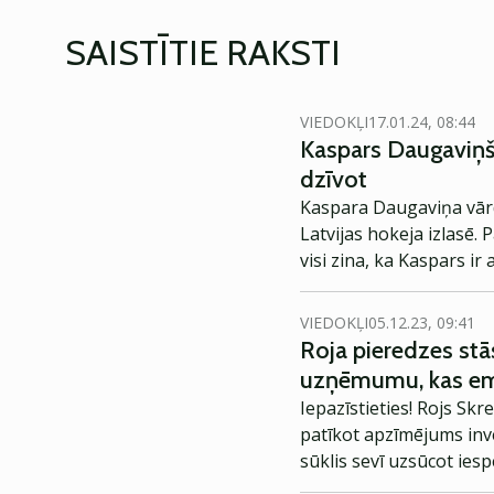
SAISTĪTIE RAKSTI
VIEDOKĻI
17.01.24, 08:44
Kaspars Daugaviņš:
dzīvot
Kaspara Daugaviņa vārds
Latvijas hokeja izlasē. 
visi zina, ka Kaspars ir
Klubu viņš pastāstīja 
VIEDOKĻI
05.12.23, 09:41
Roja pieredzes stā
uzņēmumu, kas emo
Iepazīstieties! Rojs Skr
patīkot apzīmējums inve
sūklis sevī uzsūcot ie