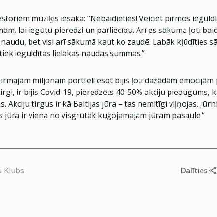
storiem mūziķis iesaka: “Nebaidieties! Veiciet pirmos iegul
m, lai iegūtu pieredzi un pārliecību. Arī es sākumā ļoti baidī
 naudu, bet visi arī sākumā kaut ko zaudē. Labāk kļūdīties 
 tiek ieguldītas lielākas naudas summas.”
 pirmajam miljonam portfelī esot bijis ļoti dažādām emocijām pi
tirgi, ir bijis Covid-19, pieredzēts 40-50% akciju pieaugums, 
 Akciju tirgus ir kā Baltijas jūra – tas nemitīgi viļņojas. Jūrni
jas jūra ir viena no visgrūtāk kuģojamajām jūrām pasaulē.“
u Klubs
Dalīties