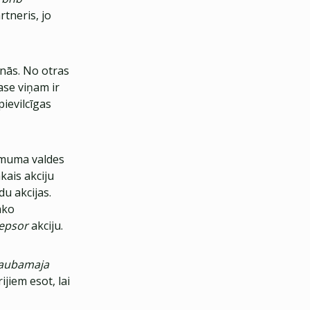
tneris, jo
inās. No otras
ase viņam ir
pievilcīgas
ņēmuma valdes
ākais akciju
du akcijas.
āko
epsor
akciju.
Kaubamaja
jiem esot, lai