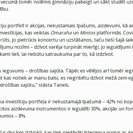
 vecumā tomēr nolēmis ģimnāziju pabeigt un sākt studēt u
ību.
iju portfelī ir akcijas, nekustamais īpašums, aizdevumi, kā ar
vestīcijas, kas veiktas
Omaraha
un
Mintos
platformās. Covi
rūts, jo pietrūcis koncertu un uzstāšanos, taču tieši šajā lai
ījumu nozīmi – dzīvot varēja turpināt mierīgi, jo ieguldījumi 
ekami lieli, lai nebūtu satraukuma par to, kā izdzīvot.
is ieguvums – drošības sajūta. Tāpēc es vēlējos arī tomēr iegūt
t kas notiek ar manu balsi, es negribētu dzīvot mežā zem e
drošības sajūtu,” stāsta Tanels.
iņa investīciju portfeļa ir nekustamajā īpašumā – 42% no ko
 citos aizdevuma instrumentos ir ieguldīti 30%, akcijās un fo
mumos – 8%.
 ir divi īres dzīvokļi, kas tiek piedāvāti īstermiņa nomai ar
Ai