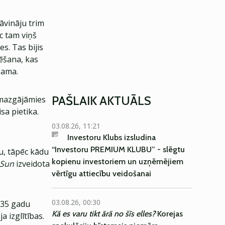
āvināju trim
c tam viņš
s. Tas bijis
rēšana, kas
šama.
PAŠLAIK AKTUĀLS
 mazgājāmies
sa pietika.
03.08.26, 11:21
Investoru Klubs izsludina
“Investoru PREMIUM KLUBU” - slēgtu
ru, tāpēc kādu
kopienu investoriem un uzņēmējiem
 Sun
izveidota
vērtīgu attiecību veidošanai
03.08.26, 00:30
s 35 gadu
Kā es varu tikt ārā no šīs elles?
Korejas
a izglītības.