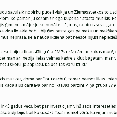
udu savulaik nopirku pudeli viskija un Ziemassvētkos to uzd
iem, ko pamanīju sēžam sniega kupenā,” stāsta mūziķis. Pē
is ģimenes mājokļu komunālos rēķinus, nopircis sev cigarete
kā viņa lielākie hobiji bijušas pastaigas pa mežu un makšķe
jumus neprasa, liela nauda ikdienā pat neesot bijusi nepiecie
 esot bijusi finansiāli grūta: “Mēs dzīvojām no rokas mutē,
bet man arī nebija lielas vēlmes kādreiz kļūt bagātam, man vi
etu skolu, jo sapratu, ka bez tās varu iztikt.”
ācis muzicēt, doma par “īstu darbu”, tomēr neesot likusi mie
jis kādā alus darītavā par noliktavas pārzini. Viņa grupa
The
ir 43 gadus vecs, bet par investīcijām viņš sācis interesētie
kotnēji bijis bail ko uzsākt, īpaši ņemot vērā, ka viņam nebij