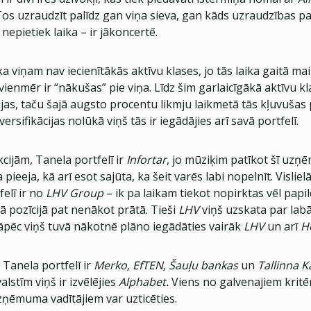
Tos uzraudzīt palīdz gan viņa sieva, gan kāds uzraudzības par
nepietiek laika – ir jākoncertē.
ka viņam nav iecienītākās aktīvu klases, jo tās laika gaitā ma
vienmēr ir “nākušas” pie viņa. Līdz šim garlaicīgākā aktīvu kl
ijas, taču šajā augsto procentu likmju laikmetā tās kļuvušas 
iversifikācijas nolūkā viņš tās ir iegādājies arī savā portfelī.
cijām, Tanela portfelī ir
Infortar
, jo mūziķim patīkot šī uz
pieeja, kā arī esot sajūta, ka šeit varēs labi nopelnīt. Visliel
felī ir no
LHV Group
– ik pa laikam tiekot nopirktas vēl papil
 pozīcijā pat nenākot prātā. Tieši
LHV
viņš uzskata par lab
āpēc viņš tuvā nākotnē plāno iegādāties vairāk
LHV
un arī
H
s Tanela portfelī ir
Merko, EfTEN, Šauļu bankas
un
Tallinna 
alstīm viņš ir izvēlējies
Alphabet.
Viens no galvenajiem kritēri
uzņēmuma vadītājiem var uzticēties.