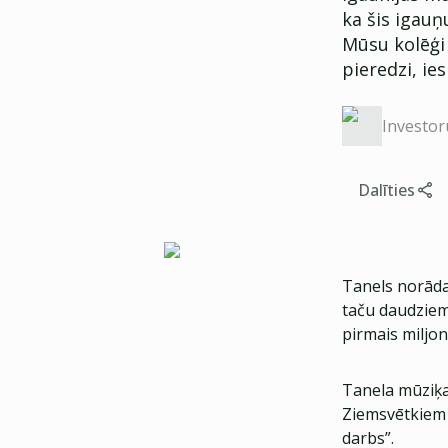
ka šis igauņ
Mūsu kolēģi 
pieredzi, ie
Investor
Dalīties
Tanels norāda, 
taču daudziem
pirmais miljons
Tanela mūziķa 
Ziemsvētkiem 
darbs”.