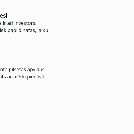
esi
ir arī investors.
ek papildinātas, laiku
nta pilsētas apvidus
āts ar mērķi piedāvāt