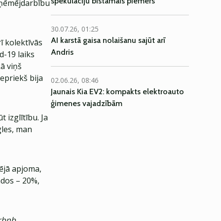
spekulāciju bīstamais piemērs
zņēmējdarbību
30.07.26, 01:25
AI karstā gaisa nolaišanu sajūt arī
ī kolektīvās
Andris
d-19 laiks
kā viņš
iepriekš bija
02.06.26, 08:46
Jaunais Kia EV2: kompakts elektroauto
ģimenes vajadzībām
 izglītību. Ja
gles, man
pējā apjoma,
ndos – 20%,
rbnb