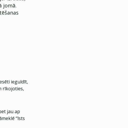
jā jomā.
stēšanas
esēti ieguldīt,
 rīkojoties,
bet jau ap
āmeklē “īsts