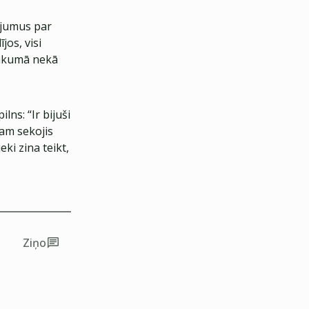
dījumus par
jos, visi
sākumā nekā
lns: “Ir bijuši
kam sekojis
eki zina teikt,
Ziņo