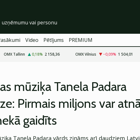
Pasākumi
Video
Pētījums
PREMIUM
OMX Tallinn
0,18
%
2 158,36
OMX Vilnius
−0,09
%
1 504,01
jas mūziķa Tanela Padara
ze: Pirmais miljons var atn
nekā gaidīts
ziķa Tanela Padara vārds zināms arī daudziem Latvij