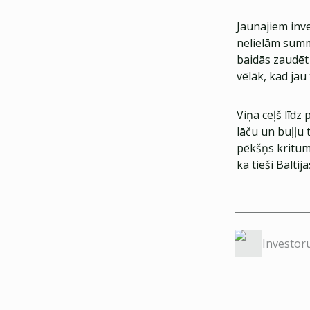
Jaunajiem inve
nelielām summā
baidās zaudēt
vēlāk, kad jau
Viņa ceļš līdz
lāču un buļļu 
pēkšņs kritums.
ka tieši Balti
Investor