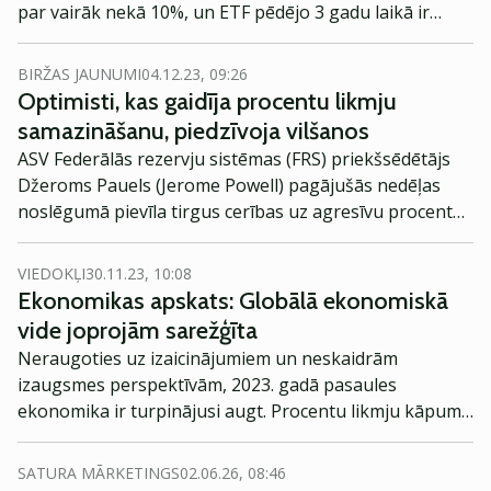
par vairāk nekā 10%, un ETF pēdējo 3 gadu laikā ir
radījis negatīvu gada atdevi -17.4% apmērā. Tomēr
priekšā varētu būt gaidāmi labāki laiki.
BIRŽAS JAUNUMI
04.12.23, 09:26
Optimisti, kas gaidīja procentu likmju
samazināšanu, piedzīvoja vilšanos
ASV Federālās rezervju sistēmas (FRS) priekšsēdētājs
Džeroms Pauels (Jerome Powell) pagājušās nedēļas
noslēgumā pievīla tirgus cerības uz agresīvu procentu
likmju samazināšanu, norādot, ka ir pāragri ziņot par
uzvaru cīņā ar inflāciju.
VIEDOKĻI
30.11.23, 10:08
Ekonomikas apskats: Globālā ekonomiskā
vide joprojām sarežģīta
Neraugoties uz izaicinājumiem un neskaidrām
izaugsmes perspektīvām, 2023. gadā pasaules
ekonomika ir turpinājusi augt. Procentu likmju kāpums
palīdzējis samazināt inflāciju, energoresursu cenas ir
kritušās, un pasaules ekonomikai līdz šim ir izdevies
SATURA MĀRKETINGS
02.06.26, 08:46
izvairīties no recesijas, norāda Mārtiņš Āboliņš, bankas