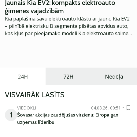
Jaunais Kia EV2: kompakts elektroauto
Citadele ekonomists.
ģimenes vajadzībām
Kia paplašina savu elektroauto klāstu ar jauno Kia EV2
– pilnībā elektrisku B segmenta pilsētas apvidus auto,
kas kļūs par pieejamāko modeli Kia elektroauto saimē
Eiropā. Modelis izstrādāts ar mērķi piedāvāt ģimenēm
praktisku un tehnoloģiski modernu automobili
ikdienas vajadzībām.
24H
72H
Nedēļa
VISVAIRĀK LASĪTS
VIEDOKĻI
04.08.26, 00:51
1
Šovasar akcijas zaudējušas virzienu; Eiropa gan
uzņemas līderību