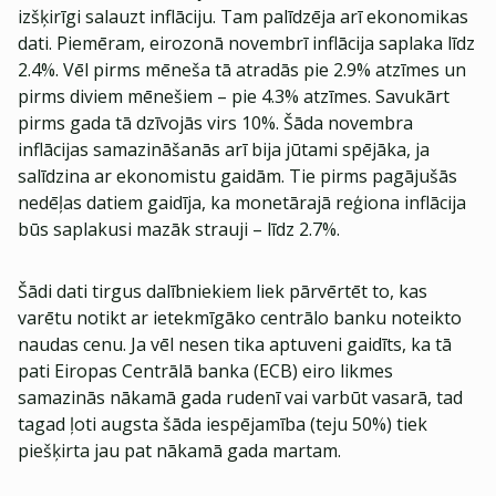
izšķirīgi salauzt inflāciju. Tam palīdzēja arī ekonomikas
dati. Piemēram, eirozonā novembrī inflācija saplaka līdz
2.4%. Vēl pirms mēneša tā atradās pie 2.9% atzīmes un
pirms diviem mēnešiem – pie 4.3% atzīmes. Savukārt
pirms gada tā dzīvojās virs 10%. Šāda novembra
inflācijas samazināšanās arī bija jūtami spējāka, ja
salīdzina ar ekonomistu gaidām. Tie pirms pagājušās
nedēļas datiem gaidīja, ka monetārajā reģiona inflācija
būs saplakusi mazāk strauji – līdz 2.7%.
Šādi dati tirgus dalībniekiem liek pārvērtēt to, kas
varētu notikt ar ietekmīgāko centrālo banku noteikto
naudas cenu. Ja vēl nesen tika aptuveni gaidīts, ka tā
pati Eiropas Centrālā banka (ECB) eiro likmes
samazinās nākamā gada rudenī vai varbūt vasarā, tad
tagad ļoti augsta šāda iespējamība (teju 50%) tiek
piešķirta jau pat nākamā gada martam.