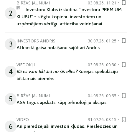
BIRŽAS JAUNUMI
03.08.26, 11:21
Investoru Klubs izsludina “Investoru PREMIUM
2
KLUBU” - slēgtu kopienu investoriem un
uzņēmējiem vērtīgu attiecību veidošanai
INVESTORS ANDRIS
30.07.26, 01:25
3
AI karstā gaisa nolaišanu sajūt arī Andris
VIEDOKĻI
03.08.26, 00:30
4
Kā es varu tikt ārā no šīs elles?
Korejas spekulāciju
bīstamais piemērs
BIRŽAS JAUNUMI
04.08.26, 00:35
5
ASV tirgus apskats: kāpj tehnoloģiju akcijas
VIDEO
31.07.26, 08:15
6
Arī
pieredzējuši
investori
kļūdā
s
.
Pieslēdzies un