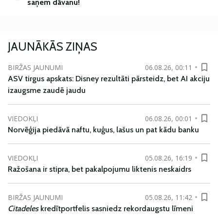
saņem
dāvanu
!
JAUNĀKĀS ZIŅAS
BIRŽAS JAUNUMI
06.08.26, 00:11
ASV tirgus apskats: Disney rezultāti pārsteidz, bet AI akciju
izaugsme zaudē jaudu
VIEDOKĻI
06.08.26, 00:01
Norvēģija piedāvā naftu, kuģus, lašus un pat kādu banku
VIEDOKĻI
05.08.26, 16:19
Ražošana ir stipra, bet pakalpojumu liktenis neskaidrs
BIRŽAS JAUNUMI
05.08.26, 11:42
Citadeles
kredītportfelis sasniedz rekordaugstu līmeni