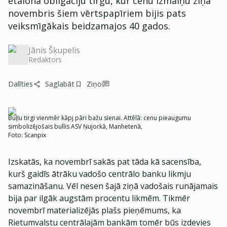
etalona obligāciju tirgū, kur cenu izmaiņu ziņā
novembris šiem vērtspapīriem bijis pats
veiksmīgākais beidzamajos 40 gados.
Jānis Šķupelis
Redaktors
Dalīties
Saglabāt
Ziņo
Buļļu tirgi vienmēr kāpj pāri bažu sienai. Attēlā: cenu pieaugumu
simbolizējošais bullis ASV Ņujorkā, Manhetenā,
Foto:
Scanpix
Izskatās, ka novembrī sakās pat tāda kā sacensība,
kurš gaidīs ātrāku vadošo centrālo banku likmju
samazināšanu. Vēl nesen šajā ziņā vadošais runājamais
bija par ilgāk augstām procentu likmēm. Tikmēr
novembrī materializējās plašs pieņēmums, ka
Rietumvalstu centrālajām bankām tomēr būs izdevies