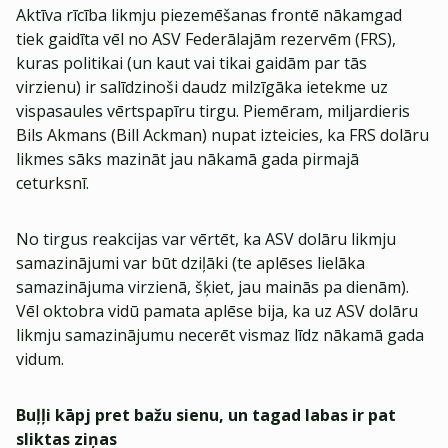
Aktīva rīcība likmju piezemēšanas frontē nākamgad
tiek gaidīta vēl no ASV Federālajām rezervēm (FRS),
kuras politikai (un kaut vai tikai gaidām par tās
virzienu) ir salīdzinoši daudz milzīgāka ietekme uz
vispasaules vērtspapīru tirgu. Piemēram, miljardieris
Bils Akmans (Bill Ackman) nupat izteicies, ka FRS dolāru
likmes sāks mazināt jau nākamā gada pirmajā
ceturksnī.
No tirgus reakcijas var vērtēt, ka ASV dolāru likmju
samazinājumi var būt dziļāki (te aplēses lielāka
samazinājuma virzienā, šķiet, jau mainās pa dienām).
Vēl oktobra vidū pamata aplēse bija, ka uz ASV dolāru
likmju samazinājumu necerēt vismaz līdz nākamā gada
vidum.
Buļļi kāpj pret bažu sienu, un tagad labas ir pat
sliktas ziņas