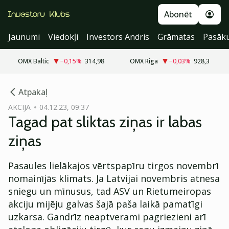
Abonēt
Jaunumi
Viedokļi
Investors Andris
Grāmatas
Pasāk
OMX Baltic
−0,15
%
314,98
OMX Riga
−0,03
%
928,3
cebook
Atpakaļ
Twitter)
AKCIJA
04.12.23, 09:37
Tagad pat sliktas ziņas ir labas
kedIn
ziņas
ail
Pasaules lielākajos vērtspapīru tirgos novembrī
k
nomainījās klimats. Ja Latvijai novembris atnesa
sniegu un mīnusus, tad ASV un Rietumeiropas
akciju mijēju galvas šajā paša laikā pamatīgi
uzkarsa. Gandrīz neaptverami pagriezieni arī