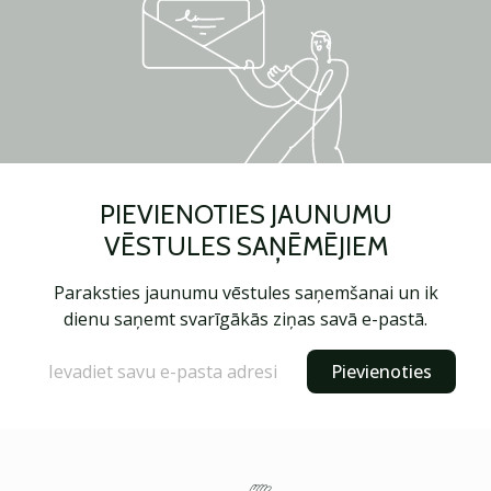
PIEVIENOTIES JAUNUMU
VĒSTULES SAŅĒMĒJIEM
Paraksties jaunumu vēstules saņemšanai un ik
dienu saņemt svarīgākās ziņas savā e-pastā.
Pievienoties