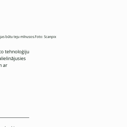
jas būtu teju mīnusos.
Foto:
Scanpix
to tehnoloģiju
ielinājusies
m ar