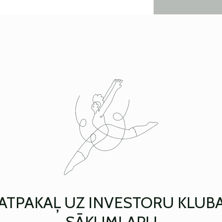
ATPAKAĻ UZ INVESTORU KLUB
SĀKUMLAPU