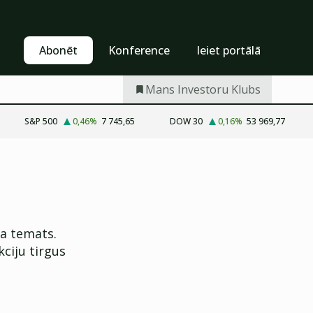
Pašapkalpošanās
Abonēt
Abonēt
Konference
Ieiet portālā
Mans Investoru Klubs
S&P 500
0,46
%
7 745,65
DOW 30
0,16
%
53 969,77
ta temats.
kciju tirgus