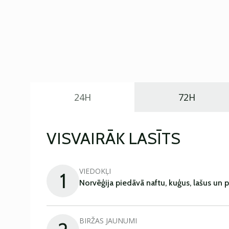
24H
72H
VISVAIRĀK LASĪTS
VIEDOKĻI
1
Norvēģija piedāvā naftu, kuģus, lašus un 
BIRŽAS JAUNUMI