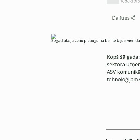
Redaktors
Dalīties
Šogad akciju cenu pieauguma ballīte bijusi vien d
Kopš šā gada
sektora uzņēm
ASV komunikāci
tehnoloģijām 