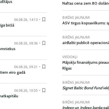
dītājus
Naftas cena zem 80 dolāri
BIRŽAS JAUNUMI
06.08.26, 14:13
ASV tirgus kopsavilkums: spr
iga
biržā
BIRŽAS JAUNUMI
airBaltic
publicē operacionāl
06.08.26, 09:36
nomniekus
VIEDOKĻI
Mājokļu finansējums pieaudz
06.08.26, 09:21
Rīgas
tiem eiro gadā
BIRŽAS JAUNUMI
Signet Baltic Bond Fund
iek
06.08.26, 10:55
matkapitālu
BIRŽAS JAUNUMI
Indexo
un
Indexo banka
pal