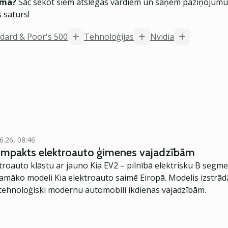
ēma?
Sāc sekot šiem atslēgas vārdiem un saņem paziņojumus
 saturs!
dard & Poor's 500
Tehnoloģijas
Nvidia
6.26, 08:46
kompakts elektroauto ģimenes vajadzībām
troauto klāstu ar jauno Kia EV2 – pilnībā elektrisku B segme
jamāko modeli Kia elektroauto saimē Eiropā. Modelis izstrād
ehnoloģiski modernu automobili ikdienas vajadzībām.