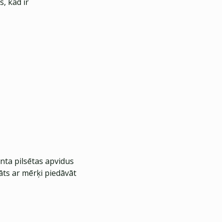
, kad ir
nta pilsētas apvidus
āts ar mērķi piedāvāt