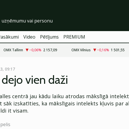
Pasākumi
Video
Pētījums
PREMIUM
OMX Tallinn
−0,06
%
2 157,09
OMX Vilnius
−0,16
%
1 501,55
23, 09:17
ē dejo vien daži
alles centrā jau kādu laiku atrodas mākslīgā intelek
 sāk izskatīties, ka mākslīgais intelekts kļuvis par a
ldi it visam.
pelis