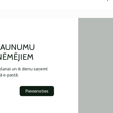
 JAUNUMU
ŅĒMĒJIEM
šanai un ik dienu saņemt
ā e-pastā.
Pievienoties