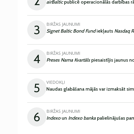
2
airBaltic
publicē operacionālās darbības rā
BIRŽAS JAUNUMI
3
Signet Baltic Bond Fund
iekļauts
Nasdaq R
BIRŽAS JAUNUMI
4
Preses Nama Kvartāls
piesaistījis jaunus 
VIEDOKĻI
5
Naudas glabāšana mājās var izmaksāt sim
BIRŽAS JAUNUMI
6
Indexo
un
Indexo banka
palielinājušas pa