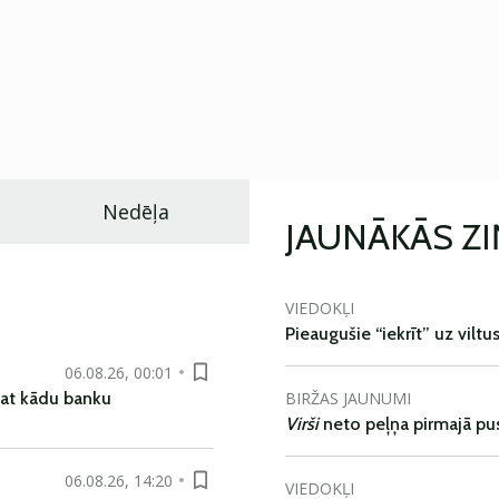
Nedēļa
JAUNĀKĀS Z
VIEDOKĻI
Pieaugušie “iekrīt” uz viltu
06.08.26, 00:01
BIRŽAS JAUNUMI
pat kādu banku
Virši
neto peļņa pirmajā pu
06.08.26, 14:20
VIEDOKĻI