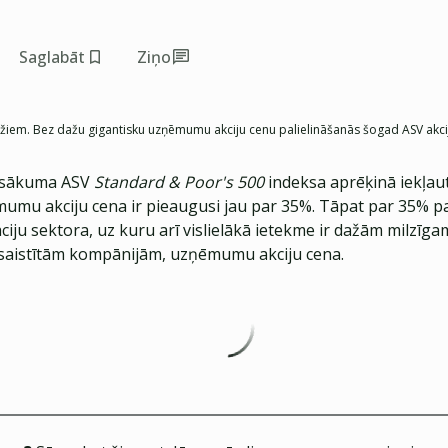
Saglabāt
Ziņo
ažiem. Bez dažu gigantisku uzņēmumu akciju cenu palielināšanās šogad ASV akci
 sākuma ASV
Standard & Poor's 500
indeksa aprēķinā iekļau
umu akciju cena ir pieaugusi jau par 35%. Tāpat par 35% pal
ju sektora, uz kuru arī vislielākā ietekme ir dažām milzīga
saistītām kompānijām, uzņēmumu akciju cena.