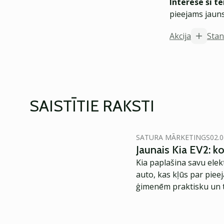
Interesē šī t
pieejams jauns
Akcija
Stan
SAISTĪTIE RAKSTI
SATURA MĀRKETINGS
02.0
Jaunais Kia EV2: 
Kia paplašina savu elek
auto, kas kļūs par piee
ģimenēm praktisku un t