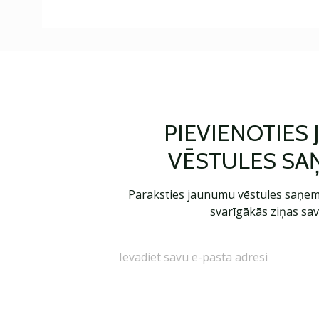
PIEVIENOTIES
VĒSTULES SA
Paraksties jaunumu vēstules saņem
svarīgākās ziņas sav