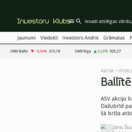
Jaunumi
Viedokļi
Investors Andris
Grāmatas
OMX Baltic
−0,04
%
315,18
OMX Riga
0,23
%
925,27
cebook
AKCIJA
05.06.
Twitter)
Ballīt
kedIn
ASV akciju b
ail
Dažubrīd pat
k
šā brīža atbi
Jānis Šķu