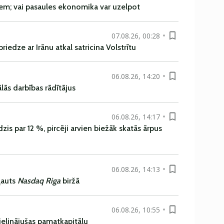
em; vai pasaules ekonomika var uzelpot
07.08.26, 00:28
iedze ar Irānu atkal satricina Volstrītu
06.08.26, 14:20
ās darbības rādītājus
06.08.26, 14:17
is par 12 %, pircēji arvien biežāk skatās ārpus
06.08.26, 14:13
ļauts
Nasdaq Riga
biržā
06.08.26, 10:55
ielinājušas pamatkapitālu