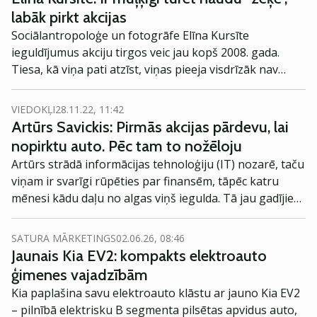
un dikti. Kāds ir viņas kā investores stāsts?
labāk pirkt akcijas
Sociālantropoloģe un fotogrāfe Elīna Kursīte
ieguldījumus akciju tirgos veic jau kopš 2008. gada.
Tiesa, kā viņa pati atzīst, viņas pieeja visdrīzāk nav
pareizākā un drošākā, jo viņa neveic pamatīgas un
dziļas datu analīzes pirms akciju vai fondu iegādes,
VIEDOKĻI
28.11.22, 11:42
vairāk paļaujas uz intuīciju un saviem ieradumiem. Vai
Artūrs Savickis: Pirmās akcijas pārdevu, lai
tā ir efektīva pieeja?
nopirktu auto. Pēc tam to nožēloju
Artūrs strādā informācijas tehnoloģiju (IT) nozarē, taču
viņam ir svarīgi rūpēties par finansēm, tāpēc katru
mēnesi kādu daļu no algas viņš iegulda. Tā jau gadījies
sakrāt automašīnai, bet nākamais mērķis būtu pēc
pāris gadiem iegādāties māju. Kāda ir viņa ieguldījumu
SATURA MĀRKETINGS
02.06.26, 08:46
stratēģija, noskaidrosim stāsta turpinājumā.
Jaunais Kia EV2: kompakts elektroauto
ģimenes vajadzībām
Kia paplašina savu elektroauto klāstu ar jauno Kia EV2
– pilnībā elektrisku B segmenta pilsētas apvidus auto,