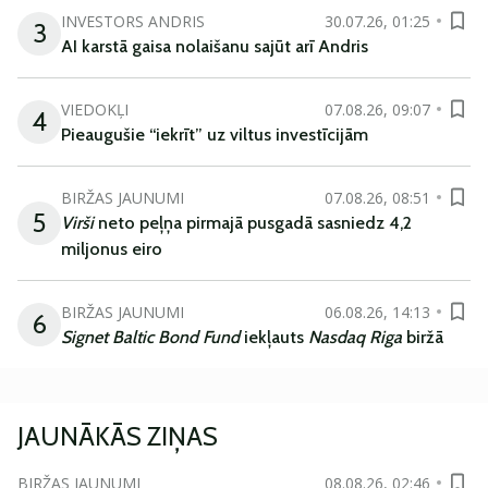
INVESTORS ANDRIS
30.07.26, 01:25
3
AI karstā gaisa nolaišanu sajūt arī Andris
VIEDOKĻI
07.08.26, 09:07
4
Pieaugušie “iekrīt” uz viltus investīcijām
BIRŽAS JAUNUMI
07.08.26, 08:51
5
Virši
neto peļņa pirmajā pusgadā sasniedz 4,2
miljonus eiro
BIRŽAS JAUNUMI
06.08.26, 14:13
6
Signet Baltic Bond Fund
iekļauts
Nasdaq Riga
biržā
JAUNĀKĀS ZIŅAS
BIRŽAS JAUNUMI
08.08.26, 02:46