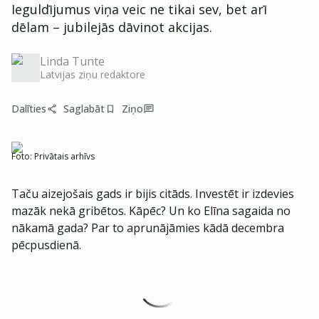
Ieguldījumus viņa veic ne tikai sev, bet arī
dēlam – jubilejās dāvinot akcijas.
Linda Tunte
Latvijas ziņu redaktore
Dalīties
Saglabāt
Ziņo
Foto:
Privātais arhīvs
Taču aizejošais gads ir bijis citāds. Investēt ir izdevies
mazāk nekā gribētos. Kāpēc? Un ko Elīna sagaida no
nākamā gada? Par to aprunājāmies kādā decembra
pēcpusdienā.