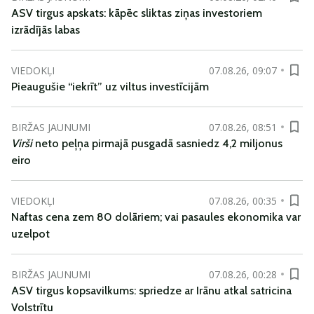
ASV tirgus apskats: kāpēc sliktas ziņas investoriem
izrādījās labas
VIEDOKĻI
07.08.26, 09:07
Pieaugušie “iekrīt” uz viltus investīcijām
BIRŽAS JAUNUMI
07.08.26, 08:51
Virši
neto peļņa pirmajā pusgadā sasniedz 4,2 miljonus
eiro
VIEDOKĻI
07.08.26, 00:35
Naftas cena zem 80 dolāriem; vai pasaules ekonomika var
uzelpot
BIRŽAS JAUNUMI
07.08.26, 00:28
ASV tirgus kopsavilkums: spriedze ar Irānu atkal satricina
Volstrītu