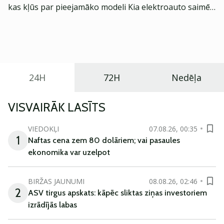
kas kļūs par pieejamāko modeli Kia elektroauto saimē
Eiropā. Modelis izstrādāts ar mērķi piedāvāt ģimenēm
praktisku un tehnoloģiski modernu automobili
ikdienas vajadzībām.
24H
72H
Nedēļa
VISVAIRĀK LASĪTS
VIEDOKĻI
07.08.26, 00:35
1
Naftas cena zem 80 dolāriem; vai pasaules
ekonomika var uzelpot
BIRŽAS JAUNUMI
08.08.26, 02:46
2
ASV tirgus apskats: kāpēc sliktas ziņas investoriem
izrādījās labas