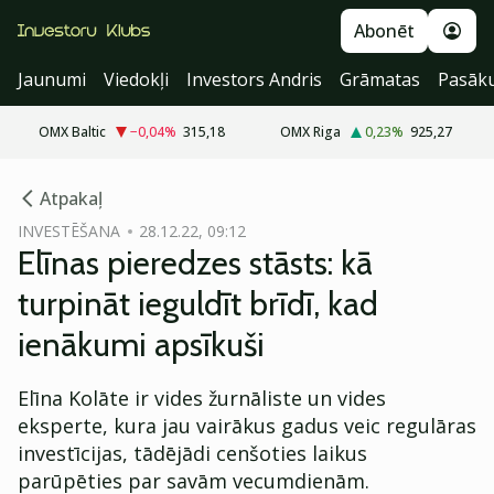
Abonēt
Jaunumi
Viedokļi
Investors Andris
Grāmatas
Pasāk
OMX Baltic
−0,04
%
315,18
OMX Riga
0,23
%
925,27
cebook
Atpakaļ
Twitter)
INVESTĒŠANA
28.12.22, 09:12
Elīnas pieredzes stāsts: kā
kedIn
turpināt ieguldīt brīdī, kad
ail
ienākumi apsīkuši
k
Elīna Kolāte ir vides žurnāliste un vides
eksperte, kura jau vairākus gadus veic regulāras
investīcijas, tādējādi cenšoties laikus
parūpēties par savām vecumdienām.