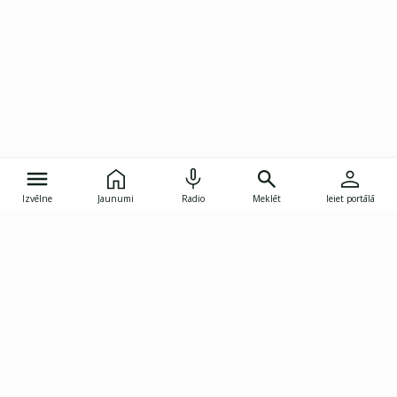
Izvēlne
Jaunumi
Radio
Meklēt
Ieiet portālā
Gunāra Astras iela 8B, Rīga, LV-1082
janis.skupelis@investoruklubs.lv
Abonē
Abonē jaunumus