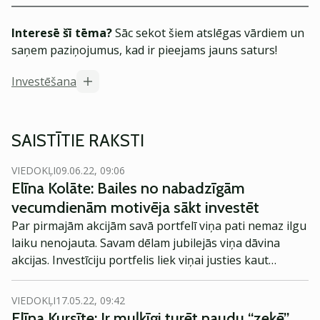
Interesē šī tēma?
Sāc sekot šiem atslēgas vārdiem un
saņem paziņojumus, kad ir pieejams jauns saturs!
Investēšana
SAISTĪTIE RAKSTI
VIEDOKĻI
09.06.22, 09:06
Elīna Kolāte: Bailes no nabadzīgām
vecumdienām motivēja sākt investēt
Par pirmajām akcijām savā portfelī viņa pati nemaz ilgu
laiku nenojauta. Savam dēlam jubilejās viņa dāvina
akcijas. Investīciju portfelis liek viņai justies kaut
nedaudz mierīgai par savām vecumdienām. Viņa ir Elīna
Kolāte – vides žurnāliste un vides eksperte, kura jau
VIEDOKĻI
17.05.22, 09:42
pirms sarunas brīdina, ka par akcijām var runāt daudz
Elīna Kursīte: Ir muļķīgi turēt naudu “zeķē”,