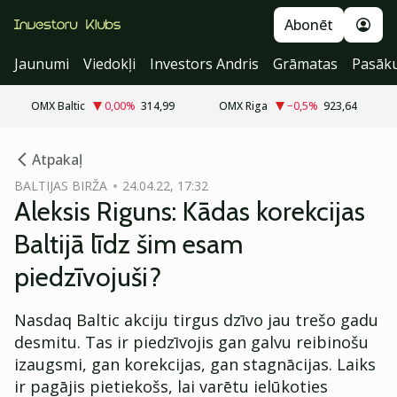
Abonēt
Jaunumi
Viedokļi
Investors Andris
Grāmatas
Pasāk
OMX Baltic
0,00
%
314,99
OMX Riga
−0,5
%
923,64
cebook
Atpakaļ
Twitter)
BALTIJAS BIRŽA
24.04.22, 17:32
Aleksis Riguns: Kādas korekcijas
kedIn
Baltijā līdz šim esam
ail
piedzīvojuši?
k
Nasdaq Baltic akciju tirgus dzīvo jau trešo gadu
desmitu. Tas ir piedzīvojis gan galvu reibinošu
izaugsmi, gan korekcijas, gan stagnācijas. Laiks
ir pagājis pietiekošs, lai varētu ielūkoties