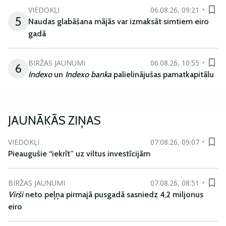
VIEDOKĻI
06.08.26, 09:21
5
Naudas glabāšana mājās var izmaksāt simtiem eiro
gadā
BIRŽAS JAUNUMI
06.08.26, 10:55
6
Indexo
un
Indexo banka
palielinājušas pamatkapitālu
JAUNĀKĀS ZIŅAS
VIEDOKĻI
07.08.26, 09:07
Pieaugušie “iekrīt” uz viltus investīcijām
BIRŽAS JAUNUMI
07.08.26, 08:51
Virši
neto peļņa pirmajā pusgadā sasniedz 4,2 miljonus
eiro