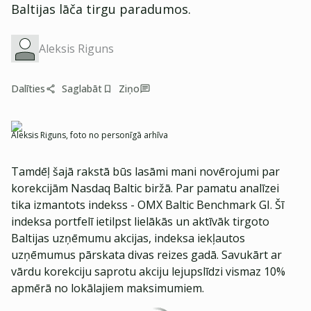
Baltijas lāča tirgu paradumos.
Aleksis Riguns
Dalīties
Saglabāt
Ziņo
Aleksis Riguns, foto no personīgā arhīva
Tamdēļ šajā rakstā būs lasāmi mani novērojumi par
korekcijām Nasdaq Baltic biržā. Par pamatu analīzei
tika izmantots indekss - OMX Baltic Benchmark GI. Šī
indeksa portfelī ietilpst lielākās un aktīvāk tirgoto
Baltijas uzņēmumu akcijas, indeksa iekļautos
uzņēmumus pārskata divas reizes gadā. Savukārt ar
vārdu korekciju saprotu akciju lejupslīdzi vismaz 10%
apmērā no lokālajiem maksimumiem.