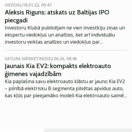
ka ne viss, kas tiek attēlots pilnmetrāžas filmā atbilst
VIEDOKĻI
18.01.22, 09:47
patiesībai, nereti tiek paspilgtināti notikumi un
Aleksis Riguns: atskats uz Baltijas IPO
noklusēti fakti. Lai kā arī nebūtu, šeit ir 10 filmas, kuras
piecgadi
varētu patikt Investora Kluba lasītājiem.
Investoru Klubā publicējam ne vien investīciju ziņas un
ekspertu viedokļus un analīzes, bet arī individuālu
investoru veiktas analīzes un viedokļus par
notikumiem finanšu tirgos. Šajā reizē jūsu uzmanībai
piedāvājam Alekša Riguna analīzi par iepriekšējos 5
SATURA MĀRKETINGS
02.06.26, 08:46
gados notikušajiem Baltijas IPO.
Jaunais Kia EV2: kompakts elektroauto
ģimenes vajadzībām
Kia paplašina savu elektroauto klāstu ar jauno Kia EV2
– pilnībā elektrisku B segmenta pilsētas apvidus auto,
kas kļūs par pieejamāko modeli Kia elektroauto saimē
Eiropā. Modelis izstrādāts ar mērķi piedāvāt ģimenēm
praktisku un tehnoloģiski modernu automobili
ikdienas vajadzībām.