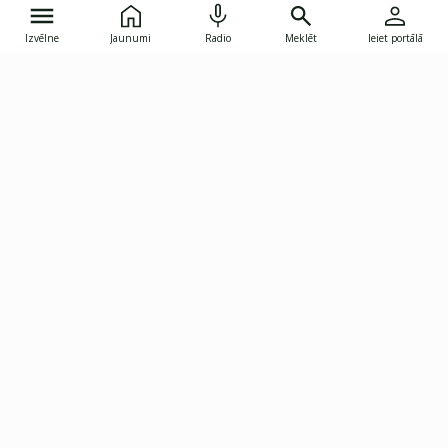
Izvēlne
Jaunumi
Radio
Meklēt
Ieiet portālā
Gunāra Astras iela 8B, Rīga, LV-1082
janis.skupelis@investoruklubs.lv
Abonē
Abonē jaunumus
Reklāma
Publikāciju lietošanas
Vispārējie noteikumi
tiesības
Privātuma politika
Pārtraukt abonēšanu
Iestatījumu pārvaldība