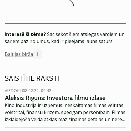
Interesē šī tēma?
Sāc sekot šiem atslēgas vārdiem un
saņem paziņojumus, kad ir pieejams jauns saturs!
Baltijas birža
SAISTĪTIE RAKSTI
VIEDOKĻI
08.02.22, 09:42
Aleksis Riguns: Investora filmu izlase
Kino industrija ir uzņēmusi neskaitāmas filmas veltītas
volstrītai, finanšu krīzēm, spēcīgām personībām. Filmas
izklaidējošā veidā atklās maz zināmas detaļas un nereti
liks aizdomāties par notiekošo. Tomēr vēlos atgādināt,