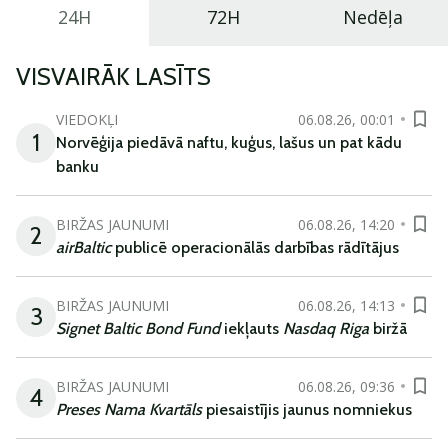
24H
72H
Nedēļa
VISVAIRĀK LASĪTS
VIEDOKĻI
06.08.26, 00:01
1
Norvēģija piedāvā naftu, kuģus, lašus un pat kādu
banku
BIRŽAS JAUNUMI
06.08.26, 14:20
2
airBaltic
publicē operacionālās darbības rādītājus
BIRŽAS JAUNUMI
06.08.26, 14:13
3
Signet Baltic Bond Fund
iekļauts
Nasdaq Riga
biržā
BIRŽAS JAUNUMI
06.08.26, 09:36
4
Preses Nama Kvartāls
piesaistījis jaunus nomniekus