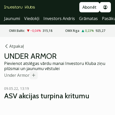
Abonēt
Jaunumi
Viedokļi
Investors Andris
Grāmatas
Pasāk
OMX Baltic
−0,04
%
315,18
OMX Riga
0,23
%
925,27
Atpakaļ
UNDER ARMOR
Pievienot atslēgas vārdu manai Investoru Kluba ziņu
plūsmai un jaunumu vēstulei
Under Armor
09.05.22, 13:19
ASV akcijas turpina kritumu