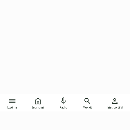
Izvēlne
Jaunumi
Radio
Meklēt
Ieiet portālā