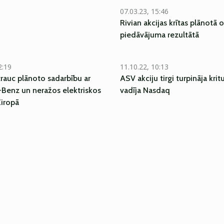
07.03.23, 15:46
Rivian akcijas krītas plānotā o
piedāvājuma rezultātā
2:19
11.10.22, 10:13
trauc plānoto sadarbību ar
ASV akciju tirgi turpināja kri
Benz un neražos elektriskos
vadīja Nasdaq
Eiropā