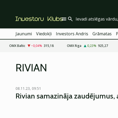
Jaunumi
Viedokļi
Investors Andris
Grāmatas
OMX Baltic
−0,04
%
315,18
OMX Riga
0,23
%
925,27
RIVIAN
08.11.23, 09:51
Rivian samazināja zaudējumus, a