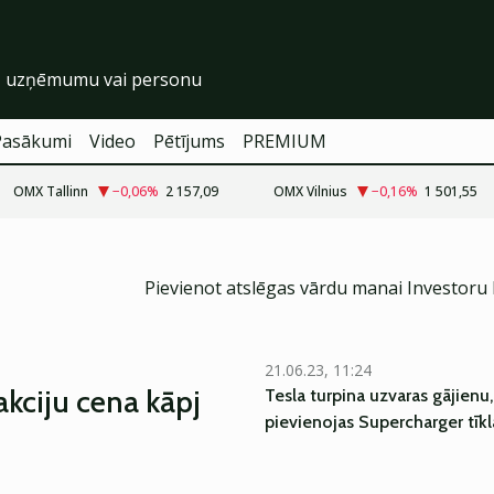
Pasākumi
Video
Pētījums
PREMIUM
OMX Tallinn
−0,06
%
2 157,09
OMX Vilnius
−0,16
%
1 501,55
Pievienot atslēgas vārdu manai Investoru
21.06.23, 11:24
kciju cena kāpj
Tesla turpina uzvaras gājienu, 
pievienojas Supercharger tīk