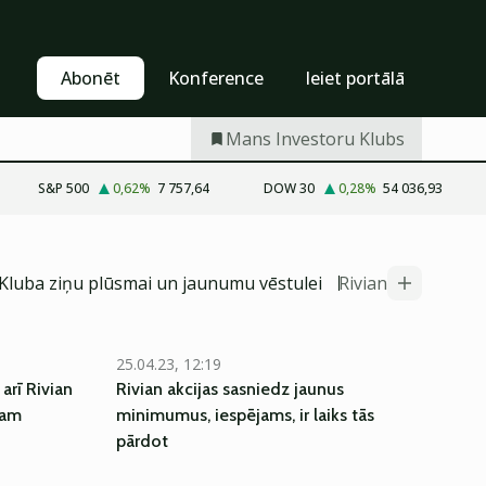
Pašapkalpošanās
Abonēt
Abonēt
Konference
Ieiet portālā
Mans Investoru Klubs
S&P 500
0,62
%
7 757,64
DOW 30
0,28
%
54 036,93
 Kluba ziņu plūsmai un jaunumu vēstulei
Rivian
25.04.23, 12:19
arī Rivian
Rivian akcijas sasniedz jaunus
lam
minimumus, iespējams, ir laiks tās
pārdot