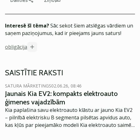
Dalīties
Ziņo
Interesē šī tēma?
Sāc sekot šiem atslēgas vārdiem un
saņem paziņojumus, kad ir pieejams jauns saturs!
obligācija
SAISTĪTIE RAKSTI
SATURA MĀRKETINGS
02.06.26, 08:46
Jaunais Kia EV2: kompakts elektroauto
ģimenes vajadzībām
Kia paplašina savu elektroauto klāstu ar jauno Kia EV2
– pilnībā elektrisku B segmenta pilsētas apvidus auto,
kas kļūs par pieejamāko modeli Kia elektroauto saimē
Eiropā. Modelis izstrādāts ar mērķi piedāvāt ģimenēm