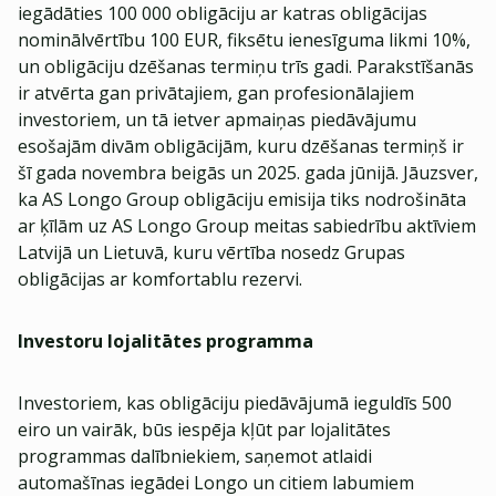
iegādāties 100 000 obligāciju ar katras obligācijas
nominālvērtību 100 EUR, fiksētu ienesīguma likmi 10%,
un obligāciju dzēšanas termiņu trīs gadi. Parakstīšanās
ir atvērta gan privātajiem, gan profesionālajiem
investoriem, un tā ietver apmaiņas piedāvājumu
esošajām divām obligācijām, kuru dzēšanas termiņš ir
šī gada novembra beigās un 2025. gada jūnijā. Jāuzsver,
ka AS Longo Group obligāciju emisija tiks nodrošināta
ar ķīlām uz AS Longo Group meitas sabiedrību aktīviem
Latvijā un Lietuvā, kuru vērtība nosedz Grupas
obligācijas ar komfortablu rezervi.
Investoru lojalitātes programma
Investoriem, kas obligāciju piedāvājumā ieguldīs 500
eiro un vairāk, būs iespēja kļūt par lojalitātes
programmas dalībniekiem, saņemot atlaidi
automašīnas iegādei Longo un citiem labumiem