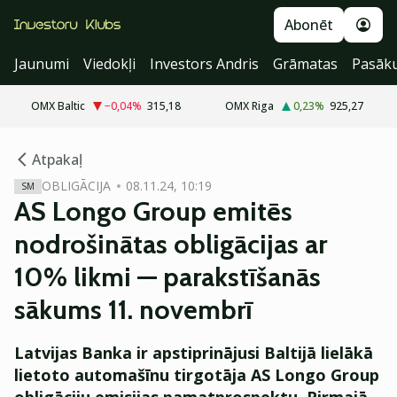
Abonēt
Jaunumi
Viedokļi
Investors Andris
Grāmatas
Pasāk
OMX Baltic
−0,04
%
315,18
OMX Riga
0,23
%
925,27
cebook
cebook
Atpakaļ
Twitter)
Twitter)
OBLIGĀCIJA
08.11.24, 10:19
SM
AS Longo Group emitēs
kedIn
kedIn
nodrošinātas obligācijas ar
ail
ail
10% likmi — parakstīšanās
k
k
sākums 11. novembrī
Latvijas Banka ir apstiprinājusi Baltijā lielākā
lietoto automašīnu tirgotāja AS Longo Group