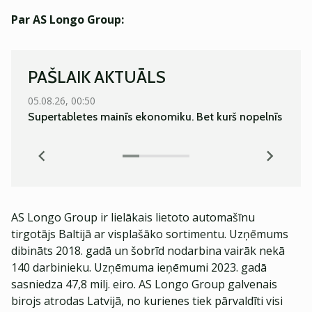
Par AS Longo Group:
PAŠLAIK AKTUĀLS
05.08.26, 00:50
06.08.
Supertabletes mainīs ekonomiku. Bet kurš nopelnīs
Norvē
bank
AS Longo Group ir lielākais lietoto automašīnu
tirgotājs Baltijā ar visplašāko sortimentu. Uzņēmums
dibināts 2018. gadā un šobrīd nodarbina vairāk nekā
140 darbinieku. Uzņēmuma ieņēmumi 2023. gadā
sasniedza 47,8 milj. eiro. AS Longo Group galvenais
birojs atrodas Latvijā, no kurienes tiek pārvaldīti visi