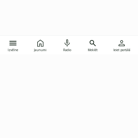
Izvēlne
Jaunumi
Radio
Meklēt
Ieiet portālā
Gunāra Astras iela 8B, Rīga, LV-1082
janis.skupelis@investoruklubs.lv
Abonē
Abonē jaunumus
Reklāma