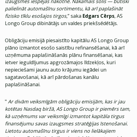
izaugsmes iespējas nākotnē. Nākamais solis — būtiski
palielināt automašīnu sortimentu, kā arī paplašināt
fizisko tīklu esošajos tirgos
,” saka
Edgars Cērps
, AS
Longo Group dibinātājs un valdes priekšsēdētājs.
Obligāciju emisijā piesaistīto kapitālu AS Longo Group
plāno izmantot esošo saistību refinansēšanai, kā arī
uzņēmuma paplašināšanās plānu finansēšanai, kas
ietver ieguldījumus apgrozāmajos līdzekļos, kuri
nepieciešami jaunu auto krājumu iegādei un
sagatavošanai, kā arī pārdošanas kanālu
paplašināšanai.
"
Ar divām veiksmīgām obligāciju emisijām, kas ir jau
kotētas Nasdaq biržā, AS Longo Group ir piemērs tam,
kā uzņēmums var veiksmīgi izmantot kapitāla tirgus
finansējumu savas izaugsmes stratēģijas īstenošanai.
Lietotu automašīnu tirgus ir viens no lielākajiem