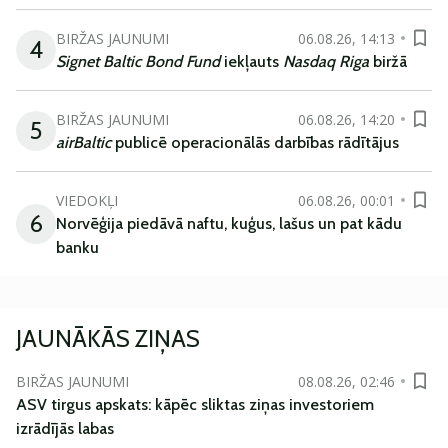
BIRŽAS JAUNUMI
06.08.26, 14:13
4
Signet Baltic Bond Fund
iekļauts
Nasdaq Riga
biržā
BIRŽAS JAUNUMI
06.08.26, 14:20
5
airBaltic
publicē operacionālās darbības rādītājus
VIEDOKĻI
06.08.26, 00:01
6
Norvēģija piedāvā naftu, kuģus, lašus un pat kādu
banku
JAUNĀKĀS ZIŅAS
BIRŽAS JAUNUMI
08.08.26, 02:46
ASV tirgus apskats: kāpēc sliktas ziņas investoriem
izrādījās labas