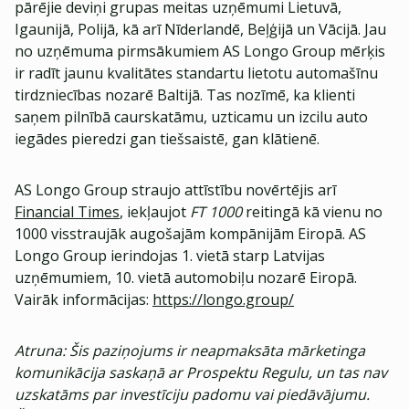
pārējie deviņi grupas meitas uzņēmumi Lietuvā,
Igaunijā, Polijā, kā arī Nīderlandē, Beļģijā un Vācijā. Jau
no uzņēmuma pirmsākumiem AS Longo Group mērķis
ir radīt jaunu kvalitātes standartu lietotu automašīnu
tirdzniecības nozarē Baltijā. Tas nozīmē, ka klienti
saņem pilnībā caurskatāmu, uzticamu un izcilu auto
iegādes pieredzi gan tiešsaistē, gan klātienē.
AS Longo Group straujo attīstību novērtējis arī
Financial Times
, iekļaujot
FT 1000
reitingā kā vienu no
1000 visstraujāk augošajām kompānijām Eiropā. AS
Longo Group ierindojas 1. vietā starp Latvijas
uzņēmumiem, 10. vietā automobiļu nozarē Eiropā.
Vairāk informācijas:
https://longo.group/
Atruna: Šis paziņojums ir neapmaksāta mārketinga
komunikācija saskaņā ar Prospektu Regulu, un tas nav
uzskatāms par investīciju padomu vai piedāvājumu.