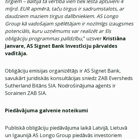
tirgiem – Baltijā tā vērtība vien tiek lēsta aptuveni 4
mljrd. EUR apmērā, taču tirgus ir sadrumstalots, ar
daudziem maziem tirgus dalībniekiem. AS Longo
Group kā vadošajam spēlētājam ir nozīmīgs izaugsmes
potenciāls, kuru uzņēmums var realizēt ar šīs
obligāciju programmas palīdzību
," uzsver
Kristiāna
Janvare, AS Signet Bank Investīciju pārvaldes
vadītāja.
Obligāciju emisijas organizētājs ir AS Signet Bank,
savukārt juridiskās konsultācijas sniedz ZAB Eversheds
Sutherland Bitāns SIA. Nodrošinājuma aģents ir
Sorainen ZAB SIA.
Piedāvājuma galvenie noteikumi
Publiskā obligāciju piedāvājuma laikā Latvijā, Lietuvā
un Igaunijā AS Longo Group piedāvās investoriem