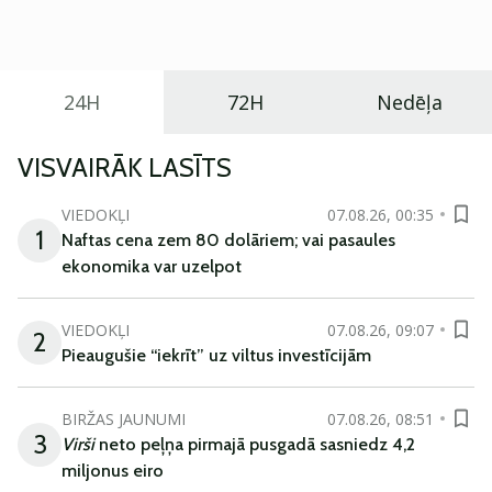
praktisku un tehnoloģiski modernu automobili
ikdienas vajadzībām.
24H
72H
Nedēļa
VISVAIRĀK LASĪTS
VIEDOKĻI
07.08.26, 00:35
1
Naftas cena zem 80 dolāriem; vai pasaules
ekonomika var uzelpot
VIEDOKĻI
07.08.26, 09:07
2
Pieaugušie “iekrīt” uz viltus investīcijām
BIRŽAS JAUNUMI
07.08.26, 08:51
3
Virši
neto peļņa pirmajā pusgadā sasniedz 4,2
miljonus eiro