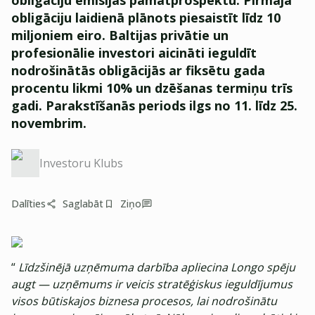
obligāciju emisijas pamatprospektu. Pirmajā
obligāciju laidienā plānots piesaistīt līdz 10
miljoniem eiro. Baltijas privātie un
profesionālie investori aicināti ieguldīt
nodrošinātās obligācijās ar fiksētu gada
procentu likmi 10% un dzēšanas termiņu trīs
gadi. Parakstīšanās periods ilgs no 11. līdz 25.
novembrim.
Investoru Klubs
Dalīties
Saglabāt
Ziņo
“
Līdzšinējā uzņēmuma darbība apliecina Longo spēju
augt — uzņēmums ir veicis stratēģiskus ieguldījumus
visos būtiskajos biznesa procesos, lai nodrošinātu