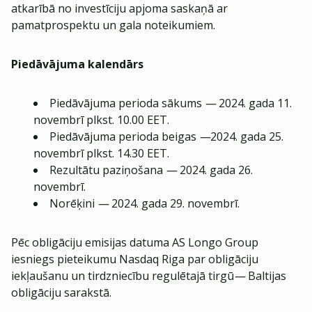
atkarībā no investīciju apjoma saskaņā ar
pamatprospektu un gala noteikumiem.
Piedāvājuma kalendārs
Piedāvājuma perioda sākums
—
2024. gada 11.
novembrī plkst. 10.00 EET.
Piedāvājuma perioda beigas
—
2024. gada 25.
novembrī plkst. 14.30 EET.
Rezultātu paziņošana
—
2024. gada 26.
novembrī.
Norēķini
—
2024. gada 29. novembrī.
Pēc obligāciju emisijas datuma AS Longo Group
iesniegs pieteikumu Nasdaq Riga par obligāciju
iekļaušanu un tirdzniecību regulētajā tirgū
—
Baltijas
obligāciju sarakstā.