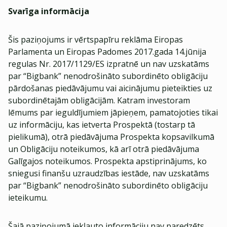
Svarīga informācija
Šis paziņojums ir vērtspapīru reklāma Eiropas
Parlamenta un Eiropas Padomes 2017.gada 14.jūnija
regulas Nr. 2017/1129/ES izpratnē un nav uzskatāms
par “Bigbank” nenodrošināto subordinēto obligāciju
pārdošanas piedāvājumu vai aicinājumu pieteikties uz
subordinētajām obligācijām. Katram investoram
lēmums par ieguldījumiem jāpieņem, pamatojoties tikai
uz informāciju, kas ietverta Prospektā (tostarp tā
pielikumā), otrā piedāvājuma Prospekta kopsavilkumā
un Obligāciju noteikumos, kā arī otrā piedāvājuma
Galīgajos noteikumos. Prospekta apstiprinājums, ko
sniegusi finanšu uzraudzības iestāde, nav uzskatāms
par “Bigbank” nenodrošināto subordinēto obligāciju
ieteikumu.
Šajā paziņojumā iekļauto informāciju nav paredzēts