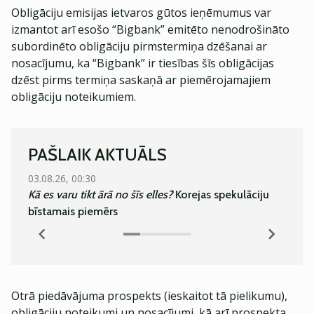
Obligāciju emisijas ietvaros gūtos ieņēmumus var
izmantot arī esošo “Bigbank” emitēto nenodrošināto
subordinēto obligāciju pirmstermiņa dzēšanai ar
nosacījumu, ka “Bigbank” ir tiesības šīs obligācijas
dzēst pirms termiņa saskaņā ar piemērojamajiem
obligāciju noteikumiem.
PAŠLAIK AKTUĀLS
03.08.26, 00:30
05.08.
Kā es varu tikt ārā no šīs elles?
Korejas spekulāciju
Super
bīstamais piemērs
Otrā piedāvājuma prospekts (ieskaitot tā pielikumu),
obligāciju noteikumi un nosacījumi, kā arī prospekta