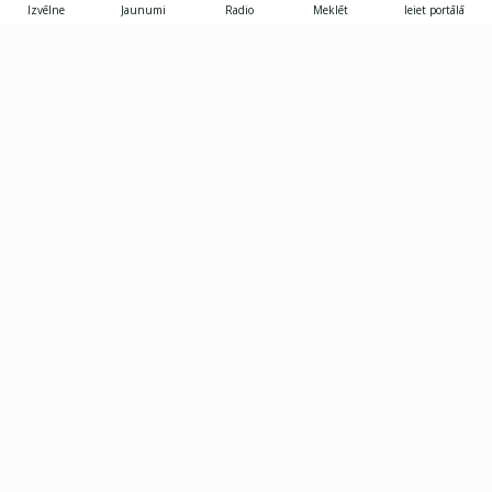
Izvēlne
Jaunumi
Radio
Meklēt
Ieiet portālā
Gunāra Astras iela 8B, Rīga, LV-1082
janis.skupelis@investoruklubs.lv
Abonē
Abonē jaunumus
Reklāma
Publikāciju lietošanas
Vispārējie noteikumi
tiesības
Privātuma politika
Pārtraukt abonēšanu
Iestatījumu pārvaldība