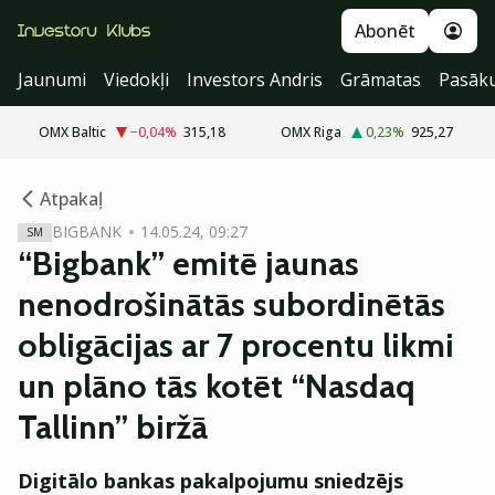
Abonēt
Jaunumi
Viedokļi
Investors Andris
Grāmatas
Pasāk
OMX Baltic
−0,04
%
315,18
OMX Riga
0,23
%
925,27
cebook
cebook
Atpakaļ
Twitter)
Twitter)
BIGBANK
14.05.24, 09:27
SM
“Bigbank” emitē jaunas
kedIn
kedIn
nenodrošinātās subordinētās
ail
ail
obligācijas ar 7 procentu likmi
k
k
un plāno tās kotēt “Nasdaq
Tallinn” biržā
Digitālo bankas pakalpojumu sniedzējs