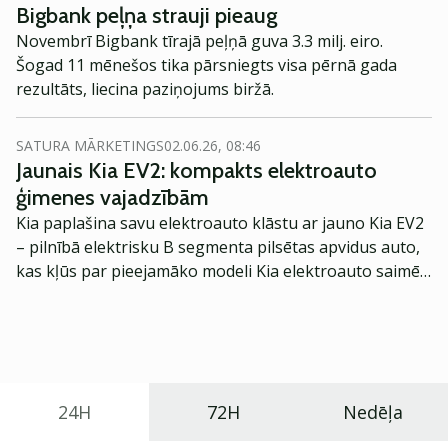
Bigbank peļņa strauji pieaug
Novembrī Bigbank tīrajā peļņā guva 3.3 milj. eiro.
Šogad 11 mēnešos tika pārsniegts visa pērnā gada
rezultāts, liecina paziņojums biržā.
SATURA MĀRKETINGS
02.06.26, 08:46
Jaunais Kia EV2: kompakts elektroauto
ģimenes vajadzībām
Kia paplašina savu elektroauto klāstu ar jauno Kia EV2
– pilnībā elektrisku B segmenta pilsētas apvidus auto,
kas kļūs par pieejamāko modeli Kia elektroauto saimē
Eiropā. Modelis izstrādāts ar mērķi piedāvāt ģimenēm
praktisku un tehnoloģiski modernu automobili
ikdienas vajadzībām.
24H
72H
Nedēļa