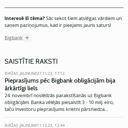
Interesē šī tēma?
Sāc sekot šiem atslēgas vārdiem un
saņem paziņojumus, kad ir pieejams jauns saturs!
Bigbank
SAISTĪTIE RAKSTI
BIRŽAS JAUNUMI
27.11.23, 17:12
Pieprasījums pēc Bigbank obligācijām bija
ārkārtīgi liels
24. novembrī noslēdzās parakstīšanās uz Bigbank
obligācijām. Banka vēlējās piesaistīt 3 - 10 milj. eiro,
taču investoru pieprasījums krietni pārsniedza
prognozes.
BIRŽAS JAUNUMI
11.12.23, 12:44