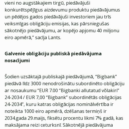
vieni no augstākajiem tirgū, piedāvājuši
konkurētspējīgus aizdevumu produktu piedāvājumus
un pēdējos gados piedāvājuši investoriem jau trīs
veiksmīgas obligāciju emisijas, kas pārsniegušas
sākotnējo piedāvājumu, ar kopējo apjomu 40 miljonu
eiro apmērā,” sacīja Lants.
Galvenie obligāciju publiskā piedāvājuma
nosacījumi
Šodien uzsāktajā publiskajā piedāvājumā, “Bigbank”
piedāvā līdz 3000 nenodrošinātu subordinēto obligāciju
ar nosaukumu “EUR 7.00 “Bigbanki allutatud võlakiri”
24-2034 / EUR 7,00 “Bigbank” subordinētās obligācijas
24-2034”, kuru katras obligācijas nominālvērtība ir
noteikta 1000 eiro apmērā, dzēšanas termiņš ir
2034.gada 29.maijs, fiksētu procentu likmi 7% gadā, kas
maksājama reizi ceturksnī. Sākotnējā piedāvājuma