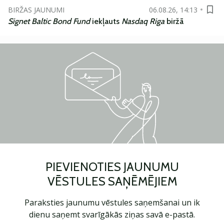
BIRŽAS JAUNUMI
06.08.26, 14:13
Signet Baltic Bond Fund
iekļauts
Nasdaq Riga
biržā
PIEVIENOTIES JAUNUMU
VĒSTULES SAŅĒMĒJIEM
Paraksties jaunumu vēstules saņemšanai un ik
dienu saņemt svarīgākās ziņas savā e-pastā.