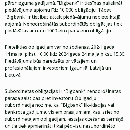
pārsnieguma gadījumā, “Bigbank” ir tiesības palielināt
piedāvājuma apjomu līdz 10 000 obligāciju. Tāpat
“Bigbank” ir tiesības atcelt piedāvājumu nepieteiktajā
apjomā. Nenodrošinātās subordinētās obligācijas tiek
piedāvātas ar cenu 1000 eiro par vienu obligāciju.
Pieteikties obligācijām var no šodienas, 2024. gada
14.maija, plkst. 10.00 līdz 2024.gada 24.maija plkst. 15.30.
Piedāvājums būs paredzēts privātajiem un
profesionālajiem investoriem Igaunijā, Latvijā un
Lietuvā.
Subordinētās obligācijas ir “Bigbank” nenodrošinātas
parāda saistības pret investoru. Obligāciju
subordinācija nozīmē, ka, “Bigbank” likvidācijas vai
bankrota gadījumā, visiem prasījumiem, kas izriet no
subordinētajām obligācijām, iestājas dzēšanas termiņš
un tie tiek apmierināti tikai pēc visu nesubordinēto