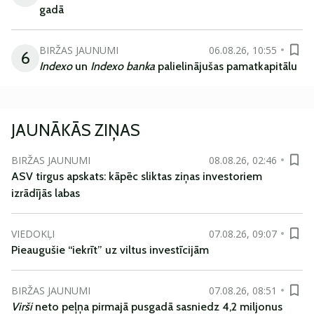
gadā
BIRŽAS JAUNUMI
06.08.26, 10:55
6
Indexo
un
Indexo banka
palielinājušas pamatkapitālu
JAUNĀKĀS ZIŅAS
BIRŽAS JAUNUMI
08.08.26, 02:46
ASV tirgus apskats: kāpēc sliktas ziņas investoriem
izrādījās labas
VIEDOKĻI
07.08.26, 09:07
Pieaugušie “iekrīt” uz viltus investīcijām
BIRŽAS JAUNUMI
07.08.26, 08:51
Virši
neto peļņa pirmajā pusgadā sasniedz 4,2 miljonus