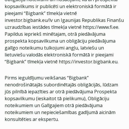
kopsavilkums ir publicēti un elektroniskā formātā ir
pieejami “Bigbank” tīmekļa vietnē
investor.bigbank.eu/lv un Igaunijas Republikas Finanšu
uzraudzības iestādes tīmekļa vietnē https://www.fi.ee.
Papildus iepriekš minētajam, otrā piedāvājuma
prospekta kopsavilkuma un obligāciju piedāvājuma
galīgo noteikumu tulkojumi angļu, latviešu un
lietuviešu valodās elektroniskā formātā ir pieejami
“Bigbank” tīmekļa vietnē https://investor.bigbank.eu.
Pirms ieguldījumu veikšanas “Bigbank”
nenodrošinātajās subordinētajās obligācijās, lūdzam
jūs pilnībā iepazīties ar otrā piedāvājuma Prospekta
kopsavilkumu (ieskaitot tā pielikumu), Obligāciju
noteikumiem un Galīgajiem otrā piedāvājuma
noteikumiem un nepieciešamības gadījumā aicinām
konsultēties ar ekspertu.