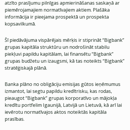
atzīto prasījumu pilnīgas apmierināšanas saskaņā ar
piemērojamajiem normatīvajiem aktiem. Plašāka
informācija ir pieejama prospektā un prospekta
kopsavilkumā.
Šī piedāvājuma vispārējais mērķis ir stiprināt “Bigbank”
grupas kapitāla struktūru un nodrošināt stabilu
piekļuvi papildu kapitālam, lai finansētu “Bigbank”
grupas budžetu un izaugsmi, kā tas noteikts “Bigbank”
stratēģiskajā plānā.
Banka plāno no obligāciju emisijas gūtos ieņēmumus
izmantot, lai segtu papildu kredītrisku, kas rodas,
pieaugot “Bigbank” grupas korporatīvo un mājokļa
kredītu portfelim Igaunijā, Latvijā un Lietuvā, kā arī lai
ievērotu normatīvajos aktos noteiktās kapitāla
prasības.