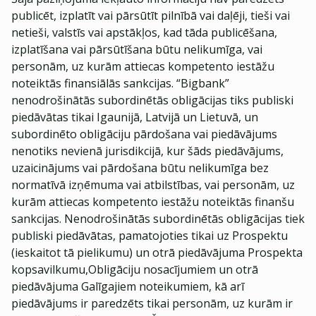
publicēt, izplatīt vai pārsūtīt pilnībā vai daļēji, tieši vai
netieši, valstīs vai apstākļos, kad tāda publicēšana,
izplatīšana vai pārsūtīšana būtu nelikumīga, vai
personām, uz kurām attiecas kompetento iestāžu
noteiktās finansiālās sankcijas. “Bigbank”
nenodrošinātās subordinētās obligācijas tiks publiski
piedāvātas tikai Igaunijā, Latvijā un Lietuvā, un
subordinēto obligāciju pārdošana vai piedāvājums
nenotiks nevienā jurisdikcijā, kur šāds piedāvājums,
uzaicinājums vai pārdošana būtu nelikumīga bez
normatīvā izņēmuma vai atbilstības, vai personām, uz
kurām attiecas kompetento iestāžu noteiktās finanšu
sankcijas. Nenodrošinātās subordinētās obligācijas tiek
publiski piedāvātas, pamatojoties tikai uz Prospektu
(ieskaitot tā pielikumu) un otrā piedāvājuma Prospekta
kopsavilkumu,Obligāciju nosacījumiem un otrā
piedāvājuma Galīgajiem noteikumiem, kā arī
piedāvājums ir paredzēts tikai personām, uz kurām ir