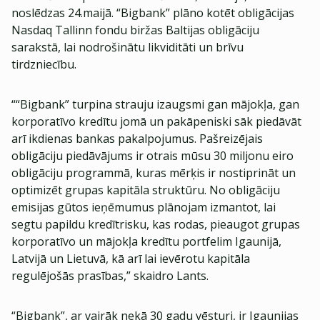
noslēdzas 24.maijā. “Bigbank” plāno kotēt obligācijas
Nasdaq Tallinn fondu biržas Baltijas obligāciju
sarakstā, lai nodrošinātu likviditāti un brīvu
tirdzniecību.
““Bigbank” turpina strauju izaugsmi gan mājokļa, gan
korporatīvo kredītu jomā un pakāpeniski sāk piedāvāt
arī ikdienas bankas pakalpojumus. Pašreizējais
obligāciju piedāvājums ir otrais mūsu 30 miljonu eiro
obligāciju programmā, kuras mērķis ir nostiprināt un
optimizēt grupas kapitāla struktūru. No obligāciju
emisijas gūtos ieņēmumus plānojam izmantot, lai
segtu papildu kredītrisku, kas rodas, pieaugot grupas
korporatīvo un mājokļa kredītu portfelim Igaunijā,
Latvijā un Lietuvā, kā arī lai ievērotu kapitāla
regulējošās prasības,” skaidro Lants.
“Bigbank”, ar vairāk nekā 30 gadu vēsturi, ir Igaunijas