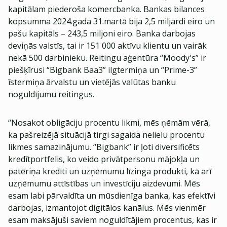
kapitālam piederoša komercbanka. Bankas bilances
kopsumma 2024.gada 31.martā bija 2,5 miljardi eiro un
pašu kapitāls – 243,5 miljoni eiro. Banka darbojas
deviņās valstīs, tai ir 151 000 aktīvu klientu un vairāk
nekā 500 darbinieku. Reitingu aģentūra “Moody's” ir
piešķīrusi “Bigbank Baa3” ilgtermiņa un “Prime-3”
īstermiņa ārvalstu un vietējās valūtas banku
noguldījumu reitingus.
“Nosakot obligāciju procentu likmi, mēs ņēmām vērā,
ka pašreizējā situācijā tirgi sagaida nelielu procentu
likmes samazinājumu. “Bigbank” ir ļoti diversificēts
kredītportfelis, ko veido privātpersonu mājokļa un
patēriņa kredīti un uzņēmumu līzinga produkti, kā arī
uzņēmumu attīstības un investīciju aizdevumi. Mēs
esam labi pārvaldīta un mūsdienīga banka, kas efektīvi
darbojas, izmantojot digitālos kanālus. Mēs vienmēr
esam maksājuši saviem noguldītājiem procentus, kas ir