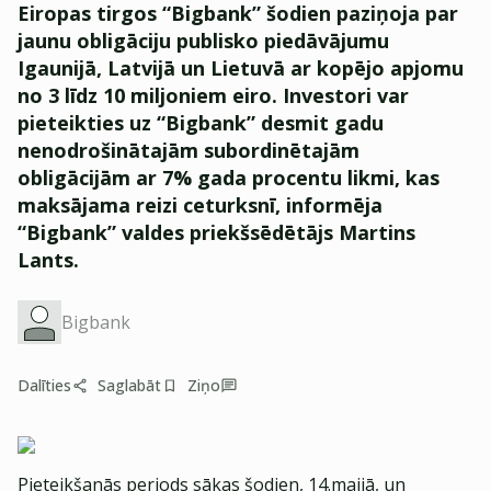
Eiropas tirgos “Bigbank” šodien paziņoja par
jaunu obligāciju publisko piedāvājumu
Igaunijā, Latvijā un Lietuvā ar kopējo apjomu
no 3 līdz 10 miljoniem eiro. Investori var
pieteikties uz “Bigbank” desmit gadu
nenodrošinātajām subordinētajām
obligācijām ar 7% gada procentu likmi, kas
maksājama reizi ceturksnī, informēja
“Bigbank” valdes priekšsēdētājs Martins
Lants.
Bigbank
Dalīties
Saglabāt
Ziņo
Pieteikšanās periods sākas šodien, 14.maijā, un