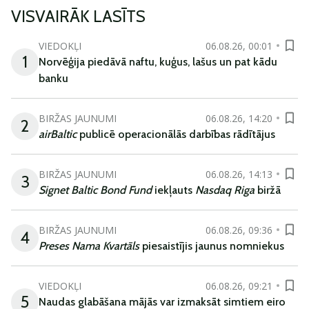
VISVAIRĀK LASĪTS
VIEDOKĻI
06.08.26, 00:01
1
Norvēģija piedāvā naftu, kuģus, lašus un pat kādu
banku
BIRŽAS JAUNUMI
06.08.26, 14:20
2
airBaltic
publicē operacionālās darbības rādītājus
BIRŽAS JAUNUMI
06.08.26, 14:13
3
Signet Baltic Bond Fund
iekļauts
Nasdaq Riga
biržā
BIRŽAS JAUNUMI
06.08.26, 09:36
4
Preses Nama Kvartāls
piesaistījis jaunus nomniekus
VIEDOKĻI
06.08.26, 09:21
5
Naudas glabāšana mājās var izmaksāt simtiem eiro