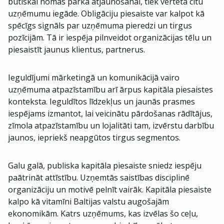
būtiskai nomas parka atjaunošanai, tiek vērtēta citu
uzņēmumu iegāde. Obligāciju piesaiste var kalpot kā
spēcīgs signāls par uzņēmuma pieredzi un tirgus
pozīcijām. Tā ir iespēja pilnveidot organizācijas tēlu un
piesaistīt jaunus klientus, partnerus.
Ieguldījumi mārketingā un komunikācijā vairo
uzņēmuma atpazīstamību arī ārpus kapitāla piesaistes
konteksta. Ieguldītos līdzekļus un jaunās prasmes
iespējams izmantot, lai veicinātu pārdošanas rādītājus,
zīmola atpazīstamību un lojalitāti tam, izvērstu darbību
jaunos, iepriekš neapgūtos tirgus segmentos.
Galu galā, publiska kapitāla piesaiste sniedz iespēju
paātrināt attīstību. Uzņemtās saistības disciplinē
organizāciju un motivē pelnīt vairāk. Kapitāla piesaiste
kalpo kā vitamīni Baltijas valstu augošajām
ekonomikām. Katrs uzņēmums, kas izvēlas šo ceļu,