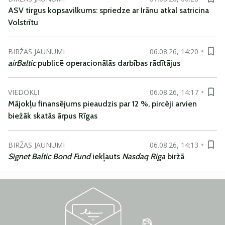
ASV tirgus kopsavilkums: spriedze ar Irānu atkal satricina
Volstrītu
BIRŽAS JAUNUMI
06.08.26, 14:20
airBaltic
publicē operacionālās darbības rādītājus
VIEDOKĻI
06.08.26, 14:17
Mājokļu finansējums pieaudzis par 12 %, pircēji arvien
biežāk skatās ārpus Rīgas
BIRŽAS JAUNUMI
06.08.26, 14:13
Signet Baltic Bond Fund
iekļauts
Nasdaq Riga
biržā