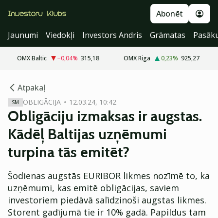
Abonēt
Jaunumi
Viedokļi
Investors Andris
Grāmatas
Pasāk
OMX Baltic
−0,04
%
315,18
OMX Riga
0,23
%
925,27
cebook
cebook
Atpakaļ
Twitter)
Twitter)
OBLIGĀCIJA
12.03.24, 10:42
SM
Obligāciju izmaksas ir augstas.
kedIn
kedIn
Kādēļ Baltijas uzņēmumi
ail
ail
turpina tās emitēt?
k
k
Šodienas augstās EURIBOR likmes nozīmē to, ka
uzņēmumi, kas emitē obligācijas, saviem
investoriem piedāvā salīdzinoši augstas likmes.
Storent gadījumā tie ir 10% gadā. Papildus tam