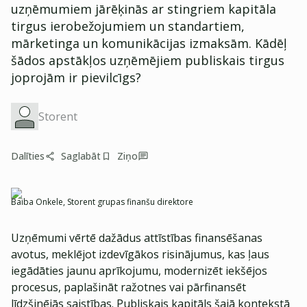
uzņēmumiem jārēķinās ar stingriem kapitāla
tirgus ierobežojumiem un standartiem,
mārketinga un komunikācijas izmaksām. Kādēļ
šādos apstākļos uzņēmējiem publiskais tirgus
joprojām ir pievilcīgs?
Storent
Dalīties
Saglabāt
Ziņo
Baiba Onkele, Storent grupas finanšu direktore
Uzņēmumi vērtē dažādus attīstības finansēšanas
avotus, meklējot izdevīgākos risinājumus, kas ļaus
iegādāties jaunu aprīkojumu, modernizēt iekšējos
procesus, paplašināt ražotnes vai pārfinansēt
līdzšinējās saistības. Publiskais kapitāls šajā kontekstā