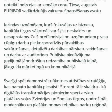
noteikti neizceļas ar zemāko cenu. Tiesa, augstais
EURIBOR sadārdzinājis vairumu finansēšanas avotu.
Ierindas uzņēmējam, kurš fokusējas uz biznesu,
kapitāla tirgus sākotnēji var šķist neskaidrs un
nesaprotams. Ceļš pretī emisijai no uzņēmumiem prasa
rūpīgu darbu pie korporatīvās pārvaldības
sakārtošanas, detalizētu darbības pārskatu veidošanas
un darbu ar auditoriem. Publiska piedāvājuma
gadījumā jānodrošina redzamība publiskajā telpā,
jāiegulda mārketingā un komunikācijā.
Svarīgi spēt demonstrēt nākotnes attīstības stratēģiju,
kas pamato kapitāla piesaisti. Storent tā ir skaidra - kā
digitālās transformācijas pionierim spert arvien
platākus soļus Zviedrijas un Somijas tirgos, nodrošināt
modernāko un plašāko nomas tehnikas parku reģionā.