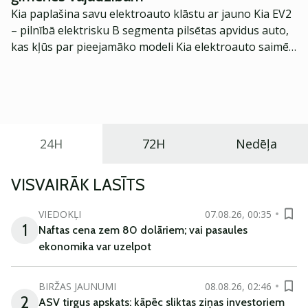
Kia paplašina savu elektroauto klāstu ar jauno Kia EV2
– pilnībā elektrisku B segmenta pilsētas apvidus auto,
kas kļūs par pieejamāko modeli Kia elektroauto saimē
Eiropā. Modelis izstrādāts ar mērķi piedāvāt ģimenēm
praktisku un tehnoloģiski modernu automobili
ikdienas vajadzībām.
24H
72H
Nedēļa
VISVAIRĀK LASĪTS
VIEDOKĻI
07.08.26, 00:35
1
Naftas cena zem 80 dolāriem; vai pasaules
ekonomika var uzelpot
BIRŽAS JAUNUMI
08.08.26, 02:46
2
ASV tirgus apskats: kāpēc sliktas ziņas investoriem