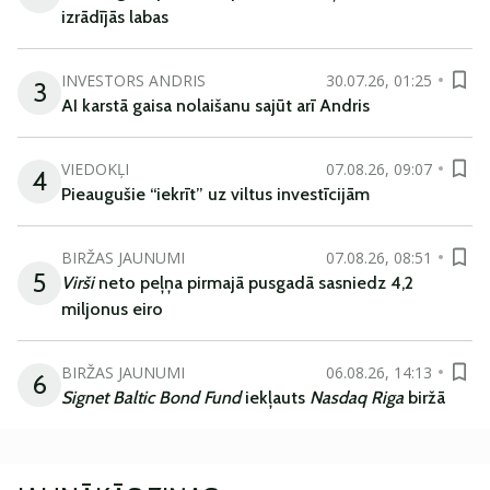
izrādījās labas
INVESTORS ANDRIS
30.07.26, 01:25
3
AI karstā gaisa nolaišanu sajūt arī Andris
VIEDOKĻI
07.08.26, 09:07
4
Pieaugušie “iekrīt” uz viltus investīcijām
BIRŽAS JAUNUMI
07.08.26, 08:51
5
Virši
neto peļņa pirmajā pusgadā sasniedz 4,2
miljonus eiro
BIRŽAS JAUNUMI
06.08.26, 14:13
6
Signet Baltic Bond Fund
iekļauts
Nasdaq Riga
biržā