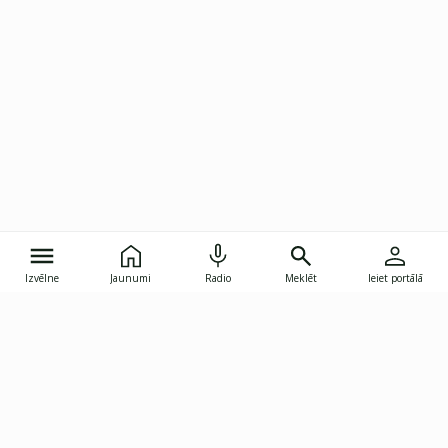
Izvēlne
Jaunumi
Radio
Meklēt
Ieiet portālā
Gunāra Astras iela 8B, Rīga, LV-1082
janis.skupelis@investoruklubs.lv