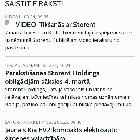
SAISTĪTIE RAKSTI
VIDEO
11.03.24, 09:35
VIDEO: Tikšanās ar Storent
7.martā Investoru Kluba biedriem bija iespēja viesoties
uzņēmumā Storent. Publicējam video ierakstu no
pasākuma.
BIRŽAS JAUNUMI
29.02.24, 16:01
Parakstīšanās
Storent Holdings
obligācijām sāksies 4. martā
Storent Holdings, Latvijā vadošais un viens no
lielākajiem būvniecības tehnikas nomas uzņēmumiem
Baltijā, paziņo par obligāciju publisko piedāvājumu par
kopējo summu 7 000 000 EUR apmērā ar fiksēto
procentu likmi 10% un dzēšanas termiņu 2026. gada 21.
SATURA MĀRKETINGS
02.06.26, 08:46
septembrī. Parakstīšanās sāksies 4. martā.
Jaunais Kia EV2: kompakts elektroauto
ģimenes vajadzībām