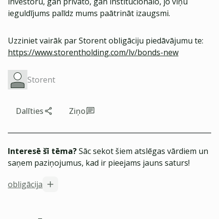
investoru, gan privāto, gan institucionālo, jo viņu
ieguldījums palīdz mums paātrināt izaugsmi.
Uzziniet vairāk par Storent obligāciju piedāvājumu te:
https://www.storentholding.com/lv/bonds-new
Storent
Dalīties
Ziņo
Interesē šī tēma?
Sāc sekot šiem atslēgas vārdiem un
saņem paziņojumus, kad ir pieejams jauns saturs!
obligācija