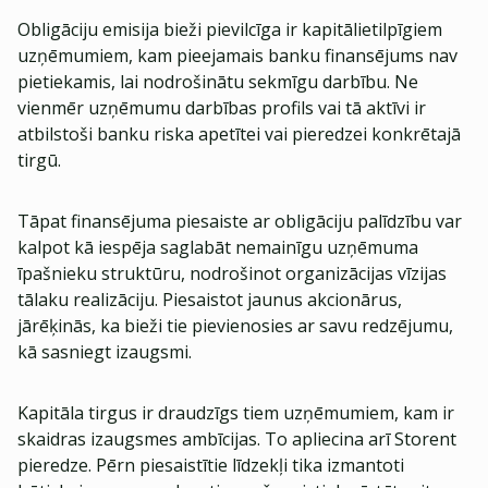
Obligāciju emisija bieži pievilcīga ir kapitālietilpīgiem
uzņēmumiem, kam pieejamais banku finansējums nav
pietiekamis, lai nodrošinātu sekmīgu darbību. Ne
vienmēr uzņēmumu darbības profils vai tā aktīvi ir
atbilstoši banku riska apetītei vai pieredzei konkrētajā
tirgū.
Tāpat finansējuma piesaiste ar obligāciju palīdzību var
kalpot kā iespēja saglabāt nemainīgu uzņēmuma
īpašnieku struktūru, nodrošinot organizācijas vīzijas
tālaku realizāciju. Piesaistot jaunus akcionārus,
jārēķinās, ka bieži tie pievienosies ar savu redzējumu,
kā sasniegt izaugsmi.
Kapitāla tirgus ir draudzīgs tiem uzņēmumiem, kam ir
skaidras izaugsmes ambīcijas. To apliecina arī Storent
pieredze. Pērn piesaistītie līdzekļi tika izmantoti