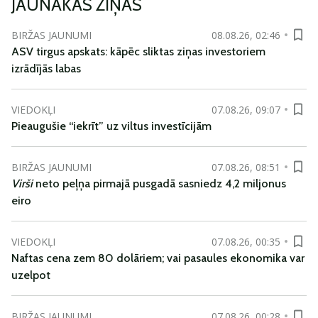
JAUNĀKĀS ZIŅAS
BIRŽAS JAUNUMI
08.08.26, 02:46
ASV tirgus apskats: kāpēc sliktas ziņas investoriem
izrādījās labas
VIEDOKĻI
07.08.26, 09:07
Pieaugušie “iekrīt” uz viltus investīcijām
BIRŽAS JAUNUMI
07.08.26, 08:51
Virši
neto peļņa pirmajā pusgadā sasniedz 4,2 miljonus
eiro
VIEDOKĻI
07.08.26, 00:35
Naftas cena zem 80 dolāriem; vai pasaules ekonomika var
uzelpot
BIRŽAS JAUNUMI
07.08.26, 00:28