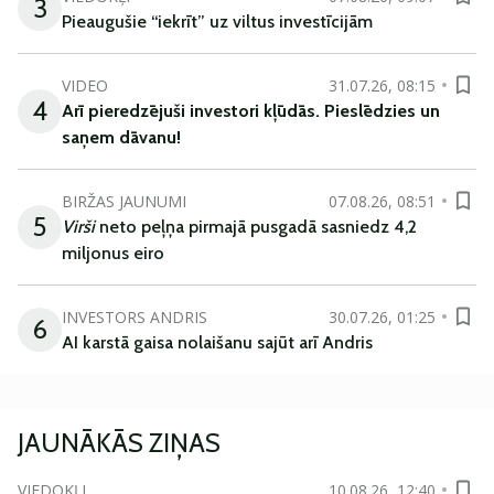
3
Pieaugušie “iekrīt” uz viltus investīcijām
VIDEO
31.07.26, 08:15
4
Arī
pieredzējuši
investori
kļūdā
s
.
Pieslēdzies un
saņem
dāvanu
!
BIRŽAS JAUNUMI
07.08.26, 08:51
5
Virši
neto peļņa pirmajā pusgadā sasniedz 4,2
miljonus eiro
INVESTORS ANDRIS
30.07.26, 01:25
6
AI karstā gaisa nolaišanu sajūt arī Andris
JAUNĀKĀS ZIŅAS
VIEDOKĻI
10.08.26, 12:40