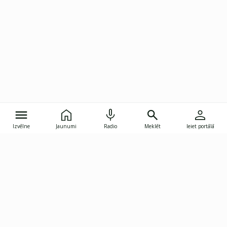
Izvēlne
Jaunumi
Radio
Meklēt
Ieiet portālā
Gunāra Astras iela 8B, Rīga, LV-1082
janis.skupelis@investoruklubs.lv