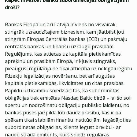
Kāpēc investēt banku subordinētajās obligācijās ir
droši?
Bankas Eiropā un arī Latvijā ir viens no visvairāk,
stingrāk uzraudzītajiem biznesiem, kam jāatbilst ļoti
stingrām Eiropas Centrālās bankas (ECB) un pašmāju
centrālās bankas un finanšu uzraugu prasībām.
Regulējums, kas attiecas uz kapitāla pietiekamības
aprēķinu un prasībām Eiropā, ir kļuvis stingrāks,
pieaugusi regulācija ne tikai attiecībā uz nelegāli iegūtu
līdzekļu legalizācijas novēršanu, bet arī augušas
kapitāla pietiekamības, likviditātes un citas prasības.
Papildu uzticamību sniedz arī tas, ka subordinētās
obligācijas tiek emitētas Nasdaq Baltic biržā – lai šo soli
spertu un nodrošinātu obligāciju publisko laidienu, no
bankas puses jāizpilda ļoti daudz prasību, kas ir pa
spēkam tikai stabilām finanšu institūcijām. Iegādājoties
subordinētās obligācijas, klients iegūst brīvību - ar
naudu strādā emitents, kurš sniedz regulāras