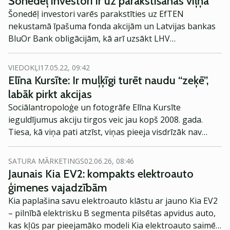
Šonedēļ investori ir uz parakstīšanās viļņa
Šonedēļ investori varēs parakstīties uz EfTEN
nekustamā īpašuma fonda akcijām un Latvijas bankas
BluOr Bank obligācijām, kā arī uzsākt LHV
parakstīšanās tiesību tirdzniecību. Gaidāmi vairāku
uzņēmumu un akcionāru sapulču rezultāti.
VIEDOKĻI
17.05.22, 09:42
Elīna Kursīte: Ir muļķīgi turēt naudu “zeķē”,
labāk pirkt akcijas
Sociālantropoloģe un fotogrāfe Elīna Kursīte
ieguldījumus akciju tirgos veic jau kopš 2008. gada.
Tiesa, kā viņa pati atzīst, viņas pieeja visdrīzāk nav
pareizākā un drošākā, jo viņa neveic pamatīgas un
dziļas datu analīzes pirms akciju vai fondu iegādes,
SATURA MĀRKETINGS
02.06.26, 08:46
vairāk paļaujas uz intuīciju un saviem ieradumiem. Vai
Jaunais Kia EV2: kompakts elektroauto
tā ir efektīva pieeja?
ģimenes vajadzībām
Kia paplašina savu elektroauto klāstu ar jauno Kia EV2
– pilnībā elektrisku B segmenta pilsētas apvidus auto,
kas kļūs par pieejamāko modeli Kia elektroauto saimē