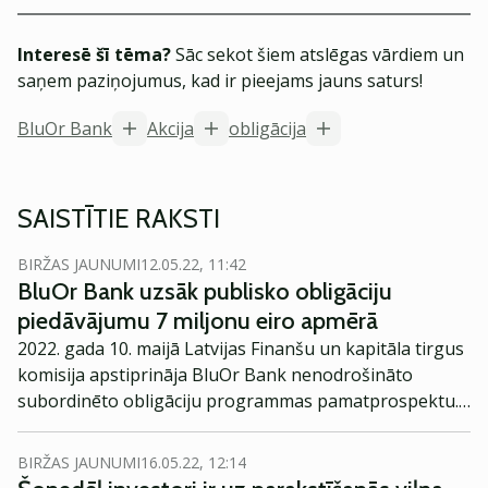
Interesē šī tēma?
Sāc sekot šiem atslēgas vārdiem un
saņem paziņojumus, kad ir pieejams jauns saturs!
BluOr Bank
Akcija
obligācija
SAISTĪTIE RAKSTI
BIRŽAS JAUNUMI
12.05.22, 11:42
BluOr Bank uzsāk publisko obligāciju
piedāvājumu 7 miljonu eiro apmērā
2022. gada 10. maijā Latvijas Finanšu un kapitāla tirgus
komisija apstiprināja BluOr Bank nenodrošināto
subordinēto obligāciju programmas pamatprospektu.
Bankas subordinēto obligāciju programmas kopējais
apjoms nominālvērtībā ir līdz 15 milj. eiro.
BIRŽAS JAUNUMI
16.05.22, 12:14