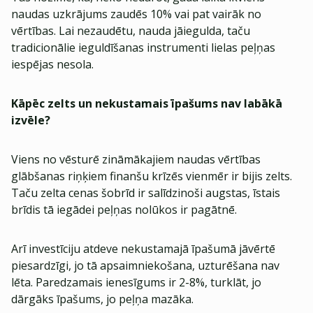
naudas uzkrājums zaudēs 10% vai pat vairāk no
vērtības. Lai nezaudētu, nauda jāiegulda, taču
tradicionālie ieguldīšanas instrumenti lielas peļņas
iespējas nesola.
Kāpēc zelts un nekustamais īpašums nav labākā
izvēle?
Viens no vēsturē zināmākajiem naudas vērtības
glābšanas riņķiem finanšu krīzēs vienmēr ir bijis zelts.
Taču zelta cenas šobrīd ir salīdzinoši augstas, īstais
brīdis tā iegādei peļņas nolūkos ir pagātnē.
Arī investīciju atdeve nekustamajā īpašumā jāvērtē
piesardzīgi, jo tā apsaimniekošana, uzturēšana nav
lēta. Paredzamais ienesīgums ir 2-8%, turklāt, jo
dārgāks īpašums, jo peļņa mazāka.