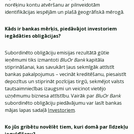
norēķinu kontu atvēršanu ar pilnveidotām
identifikācijas iespējām un plašā ģeogrāfiskā mērogā.
Kāds ir bankas mērķis, piedāvājot investoriem
iegādāties obligācijas?
Subordinēto obligāciju emisijas rezultātā gūtie
ieņēmumi tiks izmantoti
BluOr Bank
kapitāla
stiprināšanai, kas savukārt ļaus sekmīgāk attīstīt
bankas pakalpojumus – vecināt kreditēšanu, piesaistīt
depozītus un stiprināt pozīcijas tirgū, sekmējot valsts
tautsaimniecības izaugsmi un veicinot vietējo
uzņēmumu biznesa attīstību. Vairāk par
BluOr Bank
subordinēto obligāciju piedāvājumu var lasīt bankas
mājas lapas sadaļā
Investoriem
.
Ko jūs gribētu novēlēt tiem, kuri domā par līdzekļu