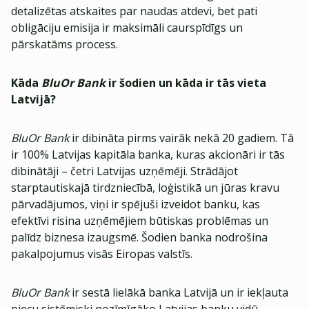
detalizētas atskaites par naudas atdevi, bet pati
obligāciju emisija ir maksimāli caurspīdīgs un
pārskatāms process.
Kāda
BluOr Bank
ir šodien un kāda ir tās vieta
Latvijā?
BluOr Bank
ir dibināta pirms vairāk nekā 20 gadiem. Tā
ir 100% Latvijas kapitāla banka, kuras akcionāri ir tās
dibinātāji – četri Latvijas uzņēmēji. Strādājot
starptautiskajā tirdzniecībā, loģistikā un jūras kravu
pārvadājumos, viņi ir spējuši izveidot banku, kas
efektīvi risina uzņēmējiem būtiskas problēmas un
palīdz biznesa izaugsmē. Šodien banka nodrošina
pakalpojumus visās Eiropas valstīs.
BluOr Bank
ir sestā lielākā banka Latvijā un ir iekļauta