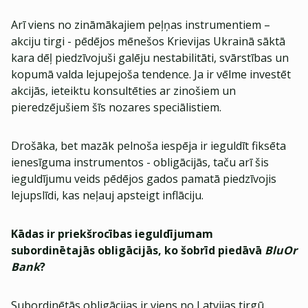
Arī viens no zināmākajiem peļņas instrumentiem –
akciju tirgi - pēdējos mēnešos Krievijas Ukrainā sāktā
kara dēļ piedzīvojuši galēju nestabilitāti, svārstības un
kopumā valda lejupejoša tendence. Ja ir vēlme investēt
akcijās, ieteiktu konsultēties ar zinošiem un
pieredzējušiem šīs nozares speciālistiem.
Drošāka, bet mazāk pelnoša iespēja ir ieguldīt fiksēta
ienesīguma instrumentos - obligācijās, taču arī šis
ieguldījumu veids pēdējos gados pamatā piedzīvojis
lejupslīdi, kas neļauj apsteigt inflāciju.
Kādas ir priekšrocības ieguldījumam
subordinētajās obligācijās, ko šobrīd piedāvā
BluOr
Bank
?
Subordinētās obligācijas ir viens no Latvijas tirgū