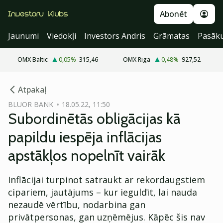
Abonēt
Jaunumi
Viedokļi
Investors Andris
Grāmatas
Pasāk
OMX Baltic
0,05
%
315,46
OMX Riga
0,48
%
927,52
cebook
cebook
Atpakaļ
Twitter)
Twitter)
BLUOR BANK
18.05.22, 11:50
Subordinētās obligācijas kā
kedIn
kedIn
papildu iespēja inflācijas
ail
ail
apstākļos nopelnīt vairāk
k
k
Inflācijai turpinot satraukt ar rekordaugstiem
cipariem, jautājums – kur ieguldīt, lai nauda
nezaudē vērtību, nodarbina gan
privātpersonas, gan uzņēmējus. Kāpēc šis nav