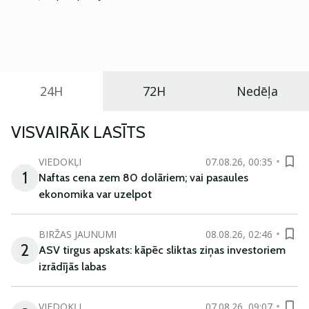
Eiropā. Modelis izstrādāts ar mērķi piedāvāt ģimenēm
praktisku un tehnoloģiski modernu automobili
ikdienas vajadzībām.
24H
72H
Nedēļa
VISVAIRĀK LASĪTS
VIEDOKĻI
07.08.26, 00:35
1
Naftas cena zem 80 dolāriem; vai pasaules
ekonomika var uzelpot
BIRŽAS JAUNUMI
08.08.26, 02:46
2
ASV tirgus apskats: kāpēc sliktas ziņas investoriem
izrādījās labas
VIEDOKĻI
07.08.26, 09:07