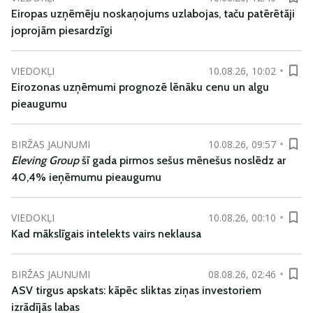
Eiropas uzņēmēju noskaņojums uzlabojas, taču patērētāji
joprojām piesardzīgi
VIEDOKĻI
10.08.26, 10:02
Eirozonas uzņēmumi prognozē lēnāku cenu un algu
pieaugumu
BIRŽAS JAUNUMI
10.08.26, 09:57
Eleving Group
šī gada pirmos sešus mēnešus noslēdz ar
40,4% ieņēmumu pieaugumu
VIEDOKĻI
10.08.26, 00:10
Kad mākslīgais intelekts vairs neklausa
BIRŽAS JAUNUMI
08.08.26, 02:46
ASV tirgus apskats: kāpēc sliktas ziņas investoriem
izrādījās labas