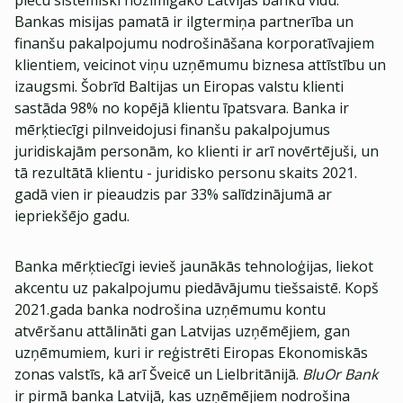
piecu sistēmiski nozīmīgāko Latvijas banku vidū.
Bankas misijas pamatā ir ilgtermiņa partnerība un
finanšu pakalpojumu nodrošināšana korporatīvajiem
klientiem, veicinot viņu uzņēmumu biznesa attīstību un
izaugsmi. Šobrīd Baltijas un Eiropas valstu klienti
sastāda 98% no kopējā klientu īpatsvara. Banka ir
mērķtiecīgi pilnveidojusi finanšu pakalpojumus
juridiskajām personām, ko klienti ir arī novērtējuši, un
tā rezultātā klientu - juridisko personu skaits 2021.
gadā vien ir pieaudzis par 33% salīdzinājumā ar
iepriekšējo gadu.
Banka mērķtiecīgi ievieš jaunākās tehnoloģijas, liekot
akcentu uz pakalpojumu piedāvājumu tiešsaistē. Kopš
2021.gada banka nodrošina uzņēmumu kontu
atvēršanu attālināti gan Latvijas uzņēmējiem, gan
uzņēmumiem, kuri ir reģistrēti Eiropas Ekonomiskās
zonas valstīs, kā arī Šveicē un Lielbritānijā.
BluOr Bank
ir pirmā banka Latvijā, kas uzņēmējiem nodrošina