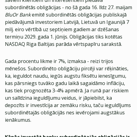
saviem klientiem un interesentiem piedāvā
subordinētās obligācijas - no šā gada 16. līdz 27. maijam
BluOr Bank
emitē subordinētās obligācijas publiskajā
piedāvājumā investoriem Latvijā, Lietuvā un Igaunijā 7
milj. eiro vērtībā uz septiņiem gadiem ar dzēšanas
termiņu 2029. gada 1. jūnijs. Obligācijas tiks kotētas
NASDAQ Riga Baltijas parāda vērtspapīru sarakstā.
Gada procentu likme ir 7%, izmaksa - reizi trijos
mēnešos. Subordinēto obligāciju pircēji var rēķināties,
ka, ieguldot naudu, iegūs augstu fiksētu ienesīgumu,
kas pārsniegs tuvāko gadu laikā sagaidāmo inflāciju,
kas tiek prognozēta 3-4% apmērā. Ja runā par riskiem
un salīdzina ieguldījumu veidus, ir jāpiebilst, ka
depozīts ir investīcija ar zemāku risku, taču ieguldījums
subordinētajās obligācijās nes ievērojami augstākus
ienākumus.