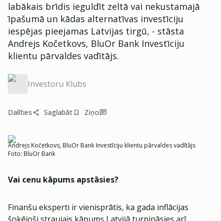
labākais brīdis ieguldīt zeltā vai nekustamajā
īpašumā un kādas alternatīvas investīciju
iespējas pieejamas Latvijas tirgū, - stāsta
Andrejs Kočetkovs, BluOr Bank Investīciju
klientu pārvaldes vadītājs.
Investoru Klubs
Dalīties
Saglabāt
Ziņo
Andrejs Kočetkovs, BluOr Bank Investīciju klientu pārvaldes vadītājs
Foto:
BluOr Bank
Vai cenu kāpums apstāsies?
Finanšu eksperti ir vienisprātis, ka gada inflācijas
šokējoši straujais kāpums Latvijā turpināsies arī