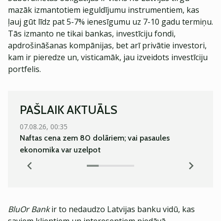
mazāk izmantotiem ieguldījumu instrumentiem, kas
ļauj gūt līdz pat 5-7% ienesīgumu uz 7-10 gadu termiņu.
Tās izmanto ne tikai bankas, investīciju fondi,
apdrošināšanas kompānijas, bet arī privātie investori,
kam ir pieredze un, visticamāk, jau izveidots investīciju
portfelis.
PAŠLAIK AKTUĀLS
07.08.26, 00:35
07.08.
Naftas cena zem 80 dolāriem; vai pasaules
Pieau
ekonomika var uzelpot
BluOr Bank
ir to nedaudzo Latvijas banku vidū, kas