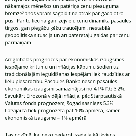
nākamajos mēnešos un patēriņa cenu pieauguma
bremzēšanos varam sagaidīt ne ātrāk par gada otro
pusi. Par to liecina gan izejvielu cenu dinamika pasaules
tirgos, gan piegāžu ķēžu traucējumi, nestabilā
ģeopolitiskā situācija un arī patērētāju gaidas par cenu
pārmaiņām.
Arī globālās prognozes par ekonomiskās izaugsmes
iespējamo kritumu un inflācijas kāpumu šodien uz
tradicionālajām ieguldīšanas iespējām liek raudzīties ar
lielu piesardzību. Pasaules Banka nesen pasaules
ekonomikas izaugsmi samazinājusi no 4.1% līdz 3.2%.
Savukārt Eirozonā vidējā inflācija, pēc Starptautiskā
Valūtas fonda prognozēm, šogad sasniegs 5.3%.
Latvijai tā tiek prognozēta pat 10% apmērā, kamēr
ekonomiskā izaugsme – 1% apmērā.
Tas nozīmē, ka, neko nedarot, gada laikā ikviens