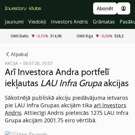
Abonēt
Jaunumi
Viedokļi
Investors Andris
Grāmatas
Pasāk
OMX Baltic
−0,15
%
314,98
OMX Riga
−0,03
%
928,3
cebook
Atpakaļ
Twitter)
AKCIJA
06.07.26, 10:53
Arī Investora Andra portfelī
kedIn
iekļautas
LAU Infra Grupa
akcijas
ail
Sākotnējā publiskā akciju piedāvājuma ietvaros
k
pie LAU Infra Grupas akcijām tika
arī Investors
Andris
. Attiecīgi Andris pieteicās 1275 LAU Infra
Grupa akcijām 2001.75 eiro vērtībā.
Jānis Šķupelis