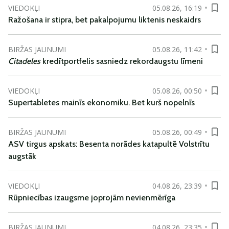
VIEDOKĻI
05.08.26, 16:19
Ražošana ir stipra, bet pakalpojumu liktenis neskaidrs
BIRŽAS JAUNUMI
05.08.26, 11:42
Citadeles
kredītportfelis sasniedz rekordaugstu līmeni
VIEDOKĻI
05.08.26, 00:50
Supertabletes mainīs ekonomiku. Bet kurš nopelnīs
BIRŽAS JAUNUMI
05.08.26, 00:49
ASV tirgus apskats: Besenta norādes katapultē Volstrītu
augstāk
VIEDOKĻI
04.08.26, 23:39
Rūpniecības izaugsme joprojām nevienmērīga
BIRŽAS JAUNUMI
04.08.26, 23:35