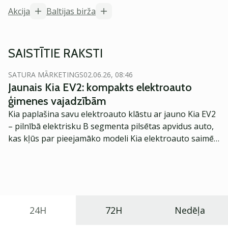
Akcija
Baltijas birža
SAISTĪTIE RAKSTI
SATURA MĀRKETINGS
02.06.26, 08:46
Jaunais Kia EV2: kompakts elektroauto
ģimenes vajadzībām
Kia paplašina savu elektroauto klāstu ar jauno Kia EV2
– pilnībā elektrisku B segmenta pilsētas apvidus auto,
kas kļūs par pieejamāko modeli Kia elektroauto saimē
Eiropā. Modelis izstrādāts ar mērķi piedāvāt ģimenēm
praktisku un tehnoloģiski modernu automobili
ikdienas vajadzībām.
24H
72H
Nedēļa