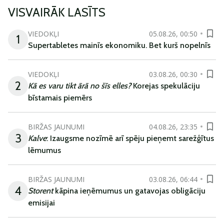
VISVAIRĀK LASĪTS
VIEDOKĻI
05.08.26, 00:50
1
Supertabletes mainīs ekonomiku. Bet kurš nopelnīs
VIEDOKĻI
03.08.26, 00:30
2
Kā es varu tikt ārā no šīs elles?
Korejas spekulāciju
bīstamais piemērs
BIRŽAS JAUNUMI
04.08.26, 23:35
3
Kalve
: Izaugsme nozīmē arī spēju pieņemt sarežģītus
lēmumus
BIRŽAS JAUNUMI
03.08.26, 06:44
4
Storent
kāpina ieņēmumus un gatavojas obligāciju
emisijai