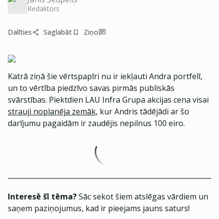
Redaktors
Dalīties
Saglabāt
Ziņo
Katrā ziņā šie vērtspapīri nu ir iekļauti Andra portfelī,
un to vērtība piedzīvo savas pirmās publiskās
svārstības. Piektdien LAU Infra Grupa akcijas cena visai
strauji noplanēja zemāk,
kur Andris tādējādi ar šo
darījumu pagaidām ir zaudējis nepilnus 100 eiro.
Interesē šī tēma?
Sāc sekot šiem atslēgas vārdiem un
saņem paziņojumus, kad ir pieejams jauns saturs!