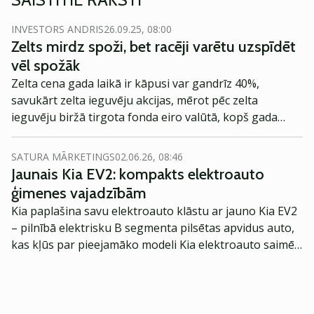
INVESTORS ANDRIS
26.09.25, 08:00
Zelts mirdz spoži, bet racēji varētu uzspīdēt
vēl spožāk
Zelta cena gada laikā ir kāpusi var gandrīz 40%,
savukārt zelta ieguvēju akcijas, mērot pēc zelta
ieguvēju biržā tirgota fonda eiro valūtā, kopš gada
sākuma ir pakāpušies par 85%. Kāpumi pamatīgi, bet,
manuprāt, ir vēl iespējas turpinājumam.
SATURA MĀRKETINGS
02.06.26, 08:46
Jaunais Kia EV2: kompakts elektroauto
ģimenes vajadzībām
Kia paplašina savu elektroauto klāstu ar jauno Kia EV2
– pilnībā elektrisku B segmenta pilsētas apvidus auto,
kas kļūs par pieejamāko modeli Kia elektroauto saimē
Eiropā. Modelis izstrādāts ar mērķi piedāvāt ģimenēm
praktisku un tehnoloģiski modernu automobili
ikdienas vajadzībām.