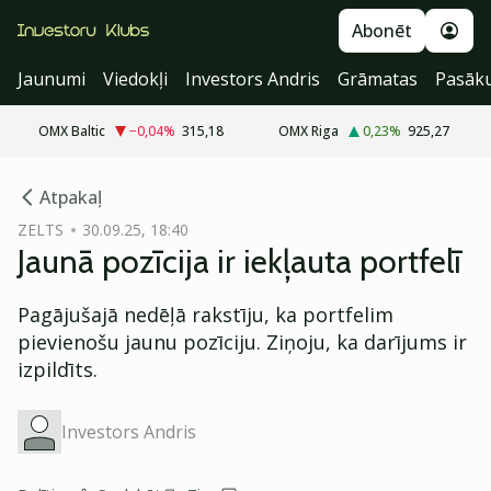
Abonēt
Jaunumi
Viedokļi
Investors Andris
Grāmatas
Pasāk
OMX Baltic
−0,04
%
315,18
OMX Riga
0,23
%
925,27
cebook
Atpakaļ
Twitter)
ZELTS
30.09.25, 18:40
Jaunā pozīcija ir iekļauta portfelī
kedIn
ail
Pagājušajā nedēļā rakstīju, ka portfelim
pievienošu jaunu pozīciju. Ziņoju, ka darījums ir
k
izpildīts.
Investors Andris