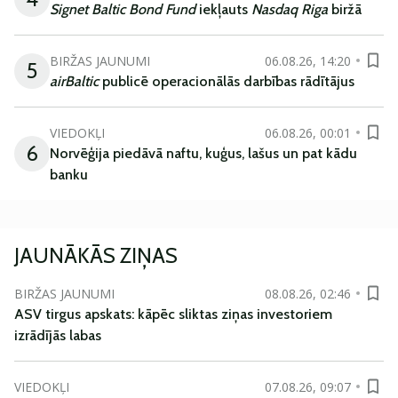
Signet Baltic Bond Fund
iekļauts
Nasdaq Riga
biržā
BIRŽAS JAUNUMI
06.08.26, 14:20
5
airBaltic
publicē operacionālās darbības rādītājus
VIEDOKĻI
06.08.26, 00:01
6
Norvēģija piedāvā naftu, kuģus, lašus un pat kādu
banku
JAUNĀKĀS ZIŅAS
BIRŽAS JAUNUMI
08.08.26, 02:46
ASV tirgus apskats: kāpēc sliktas ziņas investoriem
izrādījās labas
VIEDOKĻI
07.08.26, 09:07