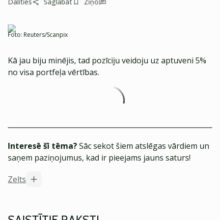
Dalīties
Saglabāt
Ziņo
Foto:
Reuters/Scanpix
Kā jau biju minējis, tad pozīciju veidoju uz aptuveni 5%
no visa portfeļa vērtības.
Interesē šī tēma?
Sāc sekot šiem atslēgas vārdiem un
saņem paziņojumus, kad ir pieejams jauns saturs!
Zelts
SAISTĪTIE RAKSTI