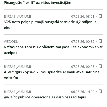
Pieaugušie “iekrīt” uz viltus investīcijām
BIRŽAS JAUNUMI
07.08.26, 08:51
Virši
neto peļņa pirmajā pusgadā sasniedz 4,2 miljonus
eiro
VIEDOKĻI
07.08.26, 00:35
Naftas cena zem 80 dolāriem; vai pasaules ekonomika var
uzelpot
BIRŽAS JAUNUMI
07.08.26, 00:28
ASV tirgus kopsavilkums: spriedze ar Irānu atkal satricina
Volstrītu
BIRŽAS JAUNUMI
06.08.26, 14:20
airBaltic
publicē operacionālās darbības rādītājus