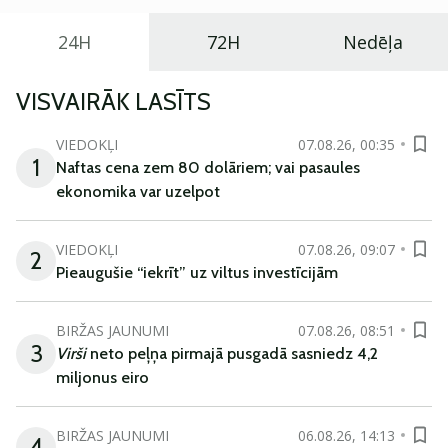
24H
72H
Nedēļa
VISVAIRĀK LASĪTS
VIEDOKĻI
07.08.26, 00:35
1
Naftas cena zem 80 dolāriem; vai pasaules
ekonomika var uzelpot
VIEDOKĻI
07.08.26, 09:07
2
Pieaugušie “iekrīt” uz viltus investīcijām
BIRŽAS JAUNUMI
07.08.26, 08:51
3
Virši
neto peļņa pirmajā pusgadā sasniedz 4,2
miljonus eiro
BIRŽAS JAUNUMI
06.08.26, 14:13
4