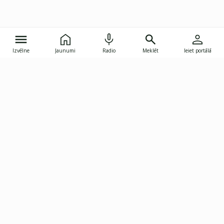
Izvēlne
Jaunumi
Radio
Meklēt
Ieiet portālā
Gunāra Astras iela 8B, Rīga, LV-1082
janis.skupelis@investoruklubs.lv
Abonē
Abonē jaunumus
Reklāma
Publikāciju lietošanas
Vispārējie noteikumi
tiesības