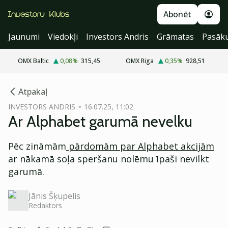
Abonēt
Jaunumi
Viedokļi
Investors Andris
Grāmatas
Pasāk
OMX Baltic
0,08
%
315,45
OMX Riga
0,35
%
928,51
cebook
Atpakaļ
Twitter)
INVESTORS ANDRIS
16.07.25, 11:02
Ar Alphabet garumā nevelku
kedIn
ail
Pēc zināmām
pārdomām par Alphabet akcijām
ar nākamā soļa speršanu nolēmu īpaši nevilkt
k
garumā.
Jānis Šķupelis
Redaktors