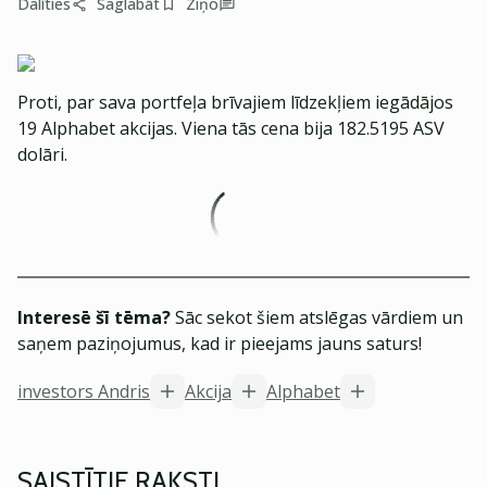
Dalīties
Saglabāt
Ziņo
Proti, par sava portfeļa brīvajiem līdzekļiem iegādājos
19 Alphabet akcijas. Viena tās cena bija 182.5195 ASV
dolāri.
Interesē šī tēma?
Sāc sekot šiem atslēgas vārdiem un
saņem paziņojumus, kad ir pieejams jauns saturs!
investors Andris
Akcija
Alphabet
SAISTĪTIE RAKSTI