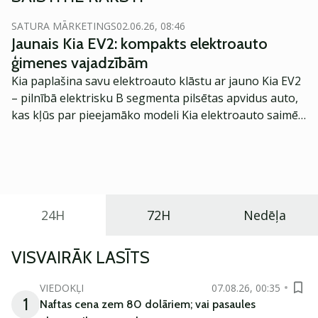
SATURA MĀRKETINGS
02.06.26, 08:46
Jaunais Kia EV2: kompakts elektroauto
ģimenes vajadzībām
Kia paplašina savu elektroauto klāstu ar jauno Kia EV2
– pilnībā elektrisku B segmenta pilsētas apvidus auto,
kas kļūs par pieejamāko modeli Kia elektroauto saimē
Eiropā. Modelis izstrādāts ar mērķi piedāvāt ģimenēm
praktisku un tehnoloģiski modernu automobili
ikdienas vajadzībām.
24H
72H
Nedēļa
VISVAIRĀK LASĪTS
VIEDOKĻI
07.08.26, 00:35
1
Naftas cena zem 80 dolāriem; vai pasaules