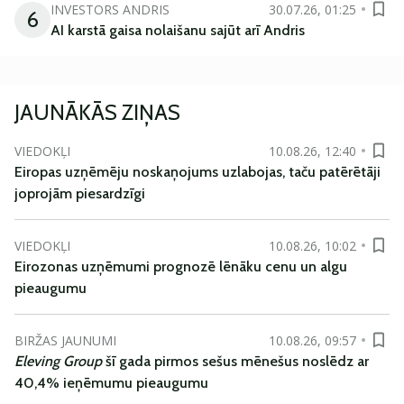
INVESTORS ANDRIS
30.07.26, 01:25
6
AI karstā gaisa nolaišanu sajūt arī Andris
JAUNĀKĀS ZIŅAS
VIEDOKĻI
10.08.26, 12:40
Eiropas uzņēmēju noskaņojums uzlabojas, taču patērētāji
joprojām piesardzīgi
VIEDOKĻI
10.08.26, 10:02
Eirozonas uzņēmumi prognozē lēnāku cenu un algu
pieaugumu
BIRŽAS JAUNUMI
10.08.26, 09:57
Eleving Group
šī gada pirmos sešus mēnešus noslēdz ar
40,4% ieņēmumu pieaugumu