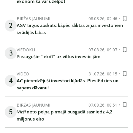
ekonomika var uzelpot
BIRŽAS JAUNUMI
08.08.26, 02:46
2
ASV tirgus apskats: kāpēc sliktas ziņas investoriem
izrādījās labas
VIEDOKĻI
07.08.26, 09:07
3
Pieaugušie “iekrīt” uz viltus investīcijām
VIDEO
31.07.26, 08:15
4
Arī
pieredzējuši
investori
kļūdā
s
.
Pieslēdzies un
saņem
dāvanu
!
BIRŽAS JAUNUMI
07.08.26, 08:51
5
Virši
neto peļņa pirmajā pusgadā sasniedz 4,2
miljonus eiro