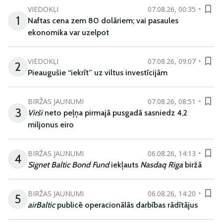
VIEDOKĻI
07.08.26, 00:35
1
Naftas cena zem 80 dolāriem; vai pasaules
ekonomika var uzelpot
VIEDOKĻI
07.08.26, 09:07
2
Pieaugušie “iekrīt” uz viltus investīcijām
BIRŽAS JAUNUMI
07.08.26, 08:51
3
Virši
neto peļņa pirmajā pusgadā sasniedz 4,2
miljonus eiro
BIRŽAS JAUNUMI
06.08.26, 14:13
4
Signet Baltic Bond Fund
iekļauts
Nasdaq Riga
biržā
BIRŽAS JAUNUMI
06.08.26, 14:20
5
airBaltic
publicē operacionālās darbības rādītājus