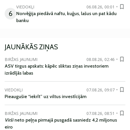
VIEDOKĻI
06.08.26, 00:01
6
Norvēģija piedāvā naftu, kuģus, lašus un pat kādu
banku
JAUNĀKĀS ZIŅAS
BIRŽAS JAUNUMI
08.08.26, 02:46
ASV tirgus apskats: kāpēc sliktas ziņas investoriem
izrādījās labas
VIEDOKĻI
07.08.26, 09:07
Pieaugušie “iekrīt” uz viltus investīcijām
BIRŽAS JAUNUMI
07.08.26, 08:51
Virši
neto peļņa pirmajā pusgadā sasniedz 4,2 miljonus
eiro