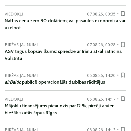
VIEDOKĻI
07.08.26, 00:35
Naftas cena zem 80 dolāriem; vai pasaules ekonomika var
uzelpot
BIRŽAS JAUNUMI
07.08.26, 00:28
ASV tirgus kopsavilkums: spriedze ar Irānu atkal satricina
Volstrītu
BIRŽAS JAUNUMI
06.08.26, 14:20
airBaltic
publicē operacionālās darbības rādītājus
VIEDOKĻI
06.08.26, 14:17
Mājokļu finansējums pieaudzis par 12 %, pircēji arvien
biežāk skatās ārpus Rīgas
BIRŽAS JAUNUMI
06.08.26, 14:13