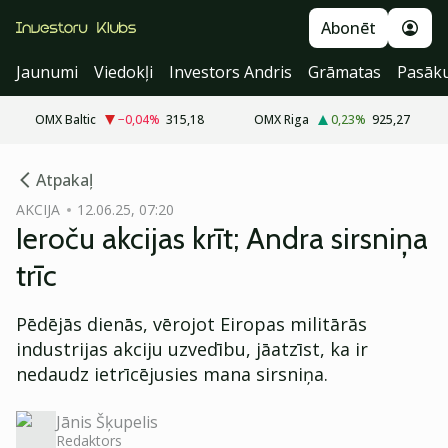
Abonēt
Jaunumi
Viedokļi
Investors Andris
Grāmatas
Pasāk
OMX Baltic
−0,04
%
315,18
OMX Riga
0,23
%
925,27
cebook
Atpakaļ
Twitter)
AKCIJA
12.06.25, 07:20
Ieroču akcijas krīt; Andra sirsniņa
kedIn
trīc
ail
Pēdējās dienās, vērojot Eiropas militārās
k
industrijas akciju uzvedību, jāatzīst, ka ir
nedaudz ietrīcējusies mana sirsniņa.
Jānis Šķupelis
Redaktors