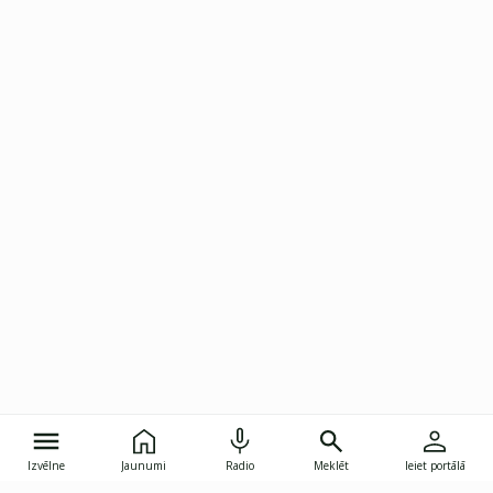
Izvēlne
Jaunumi
Radio
Meklēt
Ieiet portālā