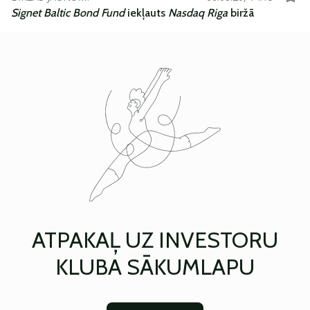
Signet Baltic Bond Fund
iekļauts
Nasdaq Riga
biržā
ATPAKAĻ UZ INVESTORU
KLUBA SĀKUMLAPU