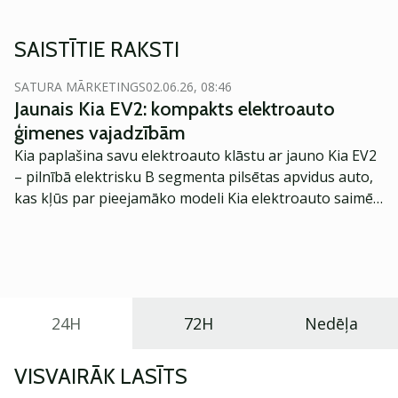
SAISTĪTIE RAKSTI
SATURA MĀRKETINGS
02.06.26, 08:46
Jaunais Kia EV2: kompakts elektroauto
ģimenes vajadzībām
Kia paplašina savu elektroauto klāstu ar jauno Kia EV2
– pilnībā elektrisku B segmenta pilsētas apvidus auto,
kas kļūs par pieejamāko modeli Kia elektroauto saimē
Eiropā. Modelis izstrādāts ar mērķi piedāvāt ģimenēm
praktisku un tehnoloģiski modernu automobili
ikdienas vajadzībām.
24H
72H
Nedēļa
VISVAIRĀK LASĪTS