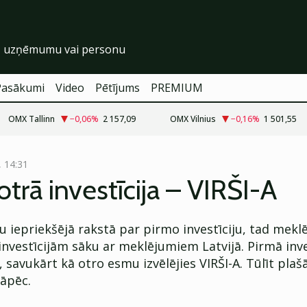
Pasākumi
Video
Pētījums
PREMIUM
OMX Tallinn
−0,06
%
2 157,09
OMX Vilnius
−0,16
%
1 501,55
, 14:31
trā investīcija – VIRŠI-A
u iepriekšējā rakstā par pirmo investīciju, tad mek
investīcijām sāku ar meklējumiem Latvijā. Pirmā inves
 savukārt kā otro esmu izvēlējies VIRŠI-A. Tūlīt plaš
kāpēc.