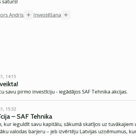
 saturs!
tors Andris
Investēšana
21, 14:15
 veikta!
cu savu pirmo investīciju - iegādājos SAF Tehnika akcijas.
21, 15:32
cija – SAF Tehnika
m, kur ieguldīt savu kapitālu, sākumā skatījos uz tuvākaji
āku valodas barjeru – jeb izvērtēju Latvijas uzņēmumus, kuru