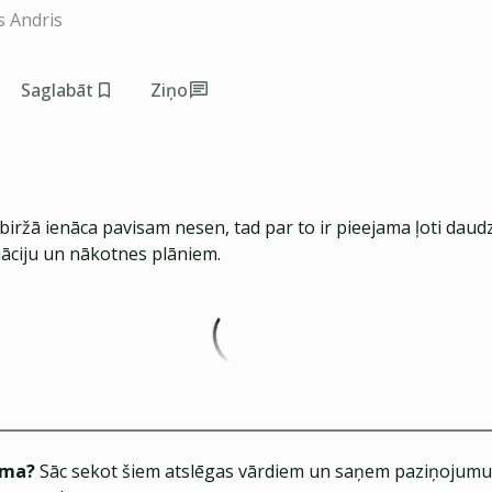
s Andris
Saglabāt
Ziņo
biržā ienāca pavisam nesen, tad par to ir pieejama ļoti daud
uāciju un nākotnes plāniem.
ēma?
Sāc sekot šiem atslēgas vārdiem un saņem paziņojumus