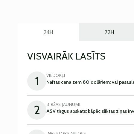
24H
72H
VISVAIRĀK LASĪTS
VIEDOKĻI
1
Naftas cena zem 80 dolāriem; vai pasaul
BIRŽAS JAUNUMI
2
ASV tirgus apskats: kāpēc sliktas ziņas in
INVESTORS ANDRIS