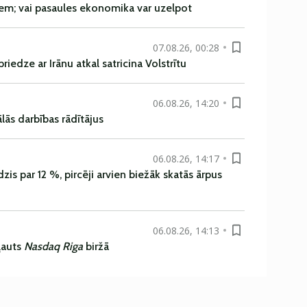
em; vai pasaules ekonomika var uzelpot
07.08.26, 00:28
iedze ar Irānu atkal satricina Volstrītu
06.08.26, 14:20
ās darbības rādītājus
06.08.26, 14:17
is par 12 %, pircēji arvien biežāk skatās ārpus
06.08.26, 14:13
ļauts
Nasdaq Riga
biržā