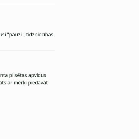
si "pauzi", tidzniecības
nta pilsētas apvidus
āts ar mērķi piedāvāt