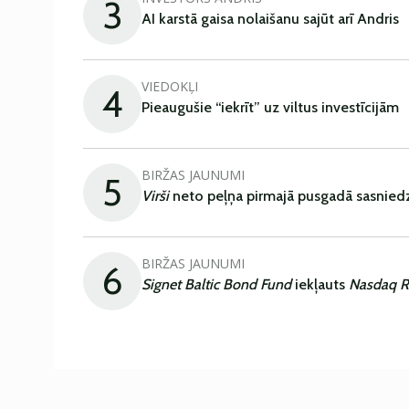
3
AI karstā gaisa nolaišanu sajūt arī Andris
VIEDOKĻI
4
Pieaugušie “iekrīt” uz viltus investīcijām
BIRŽAS JAUNUMI
5
Virši
neto peļņa pirmajā pusgadā sasniedz
BIRŽAS JAUNUMI
6
Signet Baltic Bond Fund
iekļauts
Nasdaq R