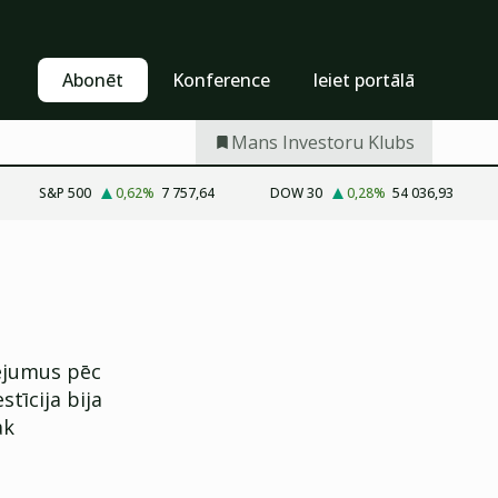
Pašapkalpošanās
Abonēt
Abonēt
Konference
Ieiet portālā
Mans Investoru Klubs
S&P 500
0,62
%
7 757,64
DOW 30
0,28
%
54 036,93
lējumus pēc
tīcija bija
āk