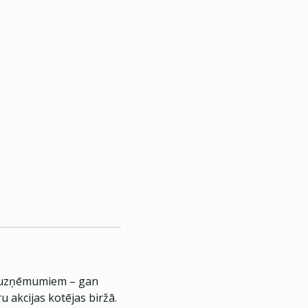
em uzņēmumiem – gan
 akcijas kotējas biržā.