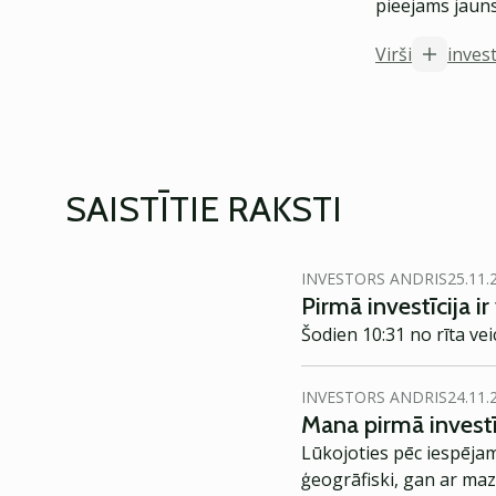
pieejams jauns
Virši
inves
SAISTĪTIE RAKSTI
INVESTORS ANDRIS
25.11.
Pirmā investīcija ir
Šodien 10:31 no rīta vei
INVESTORS ANDRIS
24.11.
Mana pirmā investī
Lūkojoties pēc iespēja
ģeogrāfiski, gan ar maz