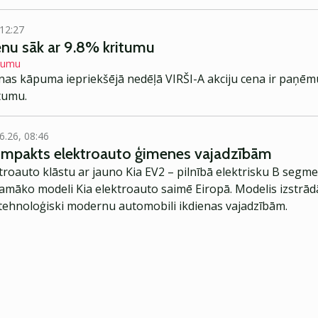
 12:27
enu sāk ar 9.8% kritumu
itumu
enas kāpuma iepriekšējā nedēļā VIRŠI-A akciju cena ir paņēmu
itumu.
6.26, 08:46
kompakts elektroauto ģimenes vajadzībām
troauto klāstu ar jauno Kia EV2 – pilnībā elektrisku B segme
jamāko modeli Kia elektroauto saimē Eiropā. Modelis izstrād
ehnoloģiski modernu automobili ikdienas vajadzībām.