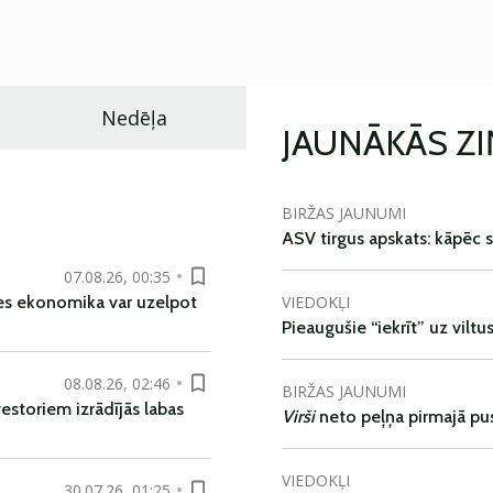
Nedēļa
JAUNĀKĀS Z
BIRŽAS JAUNUMI
ASV tirgus apskats: kāpēc s
07.08.26, 00:35
VIEDOKĻI
es ekonomika var uzelpot
Pieaugušie “iekrīt” uz viltu
08.08.26, 02:46
BIRŽAS JAUNUMI
vestoriem izrādījās labas
Virši
neto peļņa pirmajā pu
VIEDOKĻI
30.07.26, 01:25