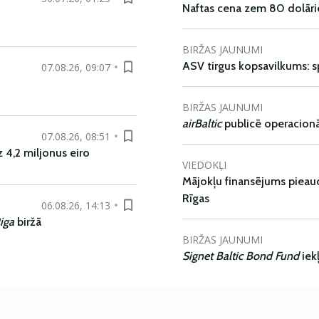
Naftas cena zem 80 dolāri
BIRŽAS JAUNUMI
ASV tirgus kopsavilkums: spr
07.08.26, 09:07
BIRŽAS JAUNUMI
airBaltic
publicē operacionāl
07.08.26, 08:51
 4,2 miljonus eiro
VIEDOKĻI
Mājokļu finansējums pieaudz
Rīgas
06.08.26, 14:13
iga
biržā
BIRŽAS JAUNUMI
Signet Baltic Bond Fund
iek