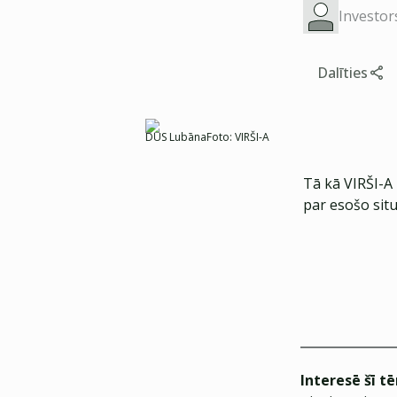
Investor
Dalīties
DUS Lubāna
Foto:
VIRŠI-A
Tā kā VIRŠI-A 
par esošo sit
Interesē šī t