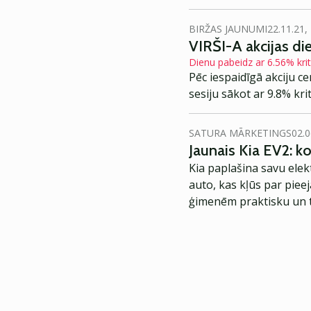
BIRŽAS JAUNUMI
22.11.21,
VIRŠI-A akcijas di
Dienu pabeidz ar 6.56% kr
Pēc iespaidīgā akciju c
sesiju sākot ar 9.8% kr
SATURA MĀRKETINGS
02.0
Jaunais Kia EV2: 
Kia paplašina savu elek
auto, kas kļūs par piee
ģimenēm praktisku un t