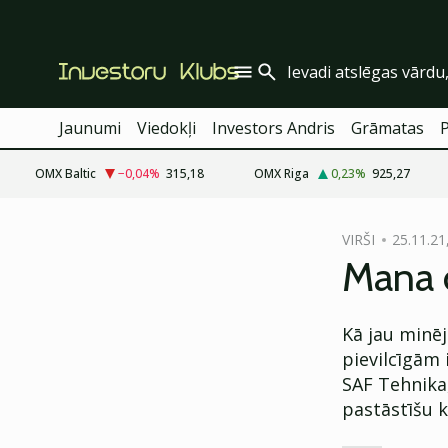
Jaunumi
Viedokļi
Investors Andris
Grāmatas
OMX Baltic
−0,04
%
315,18
OMX Riga
0,23
%
925,27
cebook
VIRŠI
25.11.21
Twitter)
Mana o
kedIn
Kā jau minēj
ail
pievilcīgām 
k
SAF Tehnika,
pastāstīšu 