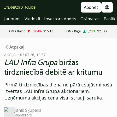
Abonēt
Jaunumi
Viedokļi
Investors Andris
Grāmatas
Pasāk
OMX Baltic
−0,04
%
315,18
OMX Riga
0,23
%
925,27
cebook
cebook
Atpakaļ
Twitter)
Twitter)
AKCIJA
03.07.26, 19:37
LAU Infra Grupa
biržas
kedIn
kedIn
tirdzniecībā debitē ar kritumu
ail
ail
Pirmā tirdzniecības diena ne pārāk sajūsminoša
k
k
izvērtās LAU Infra Grupa akcionāriem.
Uzņēmuma akcijas cena visai strauji saruka.
Jānis Šķupelis
Redaktors