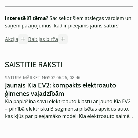
Interesē šī tēma?
Sāc sekot šiem atslēgas vārdiem un
saņem paziņojumus, kad ir pieejams jauns saturs!
Akcija
Baltijas birža
SAISTĪTIE RAKSTI
SATURA MĀRKETINGS
02.06.26, 08:46
Jaunais Kia EV2: kompakts elektroauto
ģimenes vajadzībām
Kia paplašina savu elektroauto klāstu ar jauno Kia EV2
– pilnībā elektrisku B segmenta pilsētas apvidus auto,
kas kļūs par pieejamāko modeli Kia elektroauto saimē
Eiropā. Modelis izstrādāts ar mērķi piedāvāt ģimenēm
praktisku un tehnoloģiski modernu automobili