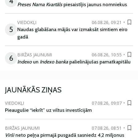
4
Preses Nama Kvartāls
piesaistījis jaunus nomniekus
VIEDOKĻI
06.08.26, 09:21
5
Naudas glabāšana mājās var izmaksāt simtiem eiro
gadā
BIRŽAS JAUNUMI
06.08.26, 10:55
6
Indexo
un
Indexo banka
palielinājušas pamatkapitālu
JAUNĀKĀS ZIŅAS
VIEDOKĻI
07.08.26, 09:07
Pieaugušie “iekrīt” uz viltus investīcijām
BIRŽAS JAUNUMI
07.08.26, 08:51
Virši
neto peļņa pirmajā pusgadā sasniedz 4,2 miljonus