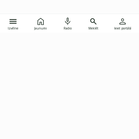
Izvēlne
Jaunumi
Radio
Meklēt
Ieiet portālā
Gunāra Astras iela 8B, Rīga, LV-1082
janis.skupelis@investoruklubs.lv
Abonē
Abonē jaunumus
Reklāma
Publikāciju lietošanas
Vispārējie noteikumi
tiesības
Privātuma politika
Pārtraukt abonēšanu