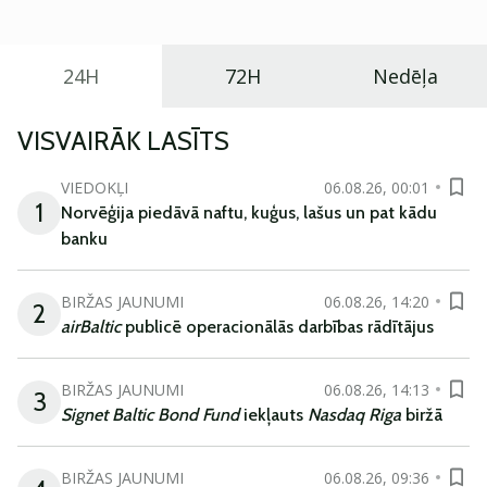
ikdienas vajadzībām.
24H
72H
Nedēļa
VISVAIRĀK LASĪTS
VIEDOKĻI
06.08.26, 00:01
1
Norvēģija piedāvā naftu, kuģus, lašus un pat kādu
banku
BIRŽAS JAUNUMI
06.08.26, 14:20
2
airBaltic
publicē operacionālās darbības rādītājus
BIRŽAS JAUNUMI
06.08.26, 14:13
3
Signet Baltic Bond Fund
iekļauts
Nasdaq Riga
biržā
BIRŽAS JAUNUMI
06.08.26, 09:36