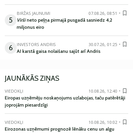
BIRŽAS JAUNUMI
07.08.26, 08:51
5
Virši
neto peļņa pirmajā pusgadā sasniedz 4,2
miljonus eiro
INVESTORS ANDRIS
30.07.26, 01:25
6
AI karstā gaisa nolaišanu sajūt arī Andris
JAUNĀKĀS ZIŅAS
VIEDOKĻI
10.08.26, 12:40
Eiropas uzņēmēju noskaņojums uzlabojas, taču patērētāji
joprojām piesardzīgi
VIEDOKĻI
10.08.26, 10:02
Eirozonas uzņēmumi prognozē lēnāku cenu un algu