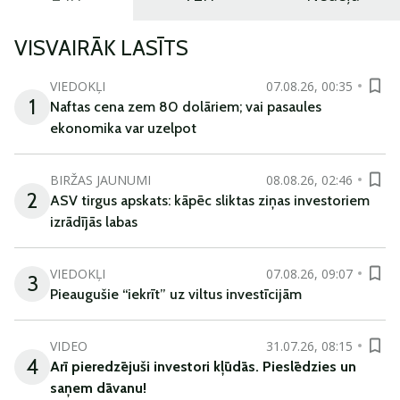
VISVAIRĀK LASĪTS
VIEDOKĻI
07.08.26, 00:35
1
Naftas cena zem 80 dolāriem; vai pasaules
ekonomika var uzelpot
BIRŽAS JAUNUMI
08.08.26, 02:46
2
ASV tirgus apskats: kāpēc sliktas ziņas investoriem
izrādījās labas
VIEDOKĻI
07.08.26, 09:07
3
Pieaugušie “iekrīt” uz viltus investīcijām
VIDEO
31.07.26, 08:15
4
Arī
pieredzējuši
investori
kļūdā
s
.
Pieslēdzies un
saņem
dāvanu
!