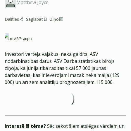
Matthew Joyce
Dalīties
Saglabāt
Ziņo
Foto:
AP/Scanpix
Investori vērtēja vājākus, nekā gaidīts, ASV
nodarbinātības datus. ASV Darba statistikas birojs
ziņoja, ka jūnijā tika radītas tikai 57 000 jaunas
darbavietas, kas ir ievērojami mazāk nekā maijā (129
000) un arī zem analītiķu prognozētajiem 115 000.
Interesē šī tēma?
Sāc sekot šiem atslēgas vārdiem un