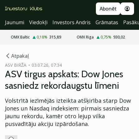
Abonēt
Jaunumi
Viedokļi
Investors Andris
Grāmatas
Pasāk
OMX Baltic
0,18
%
315,89
OMX Riga
0,75
%
930,02
cebook
Atpakaļ
Twitter)
ASV BIRŽA
03.07.26, 07:34
ASV tirgus apskats: Dow Jones
kedIn
sasniedz rekordaugstu līmeni
ail
Volstrītā iezīmējās izteikta atšķirība starp Dow
k
Jones un Nasdaq indeksiem: pirmais sasniedza
jaunu rekordu, kamēr otro lejup vilka
pusvadītāju akciju izpārdošana.