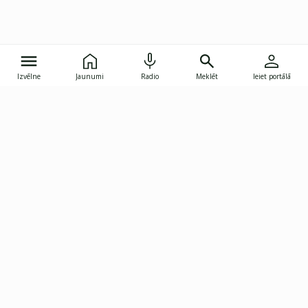
Izvēlne
Jaunumi
Radio
Meklēt
Ieiet portālā
Gunāra Astras iela 8B, Rīga, LV-1082
janis.skupelis@investoruklubs.lv
Abonē
Abonē jaunumus
Reklāma
Publikāciju lietošanas
Vispārējie noteikumi
tiesības