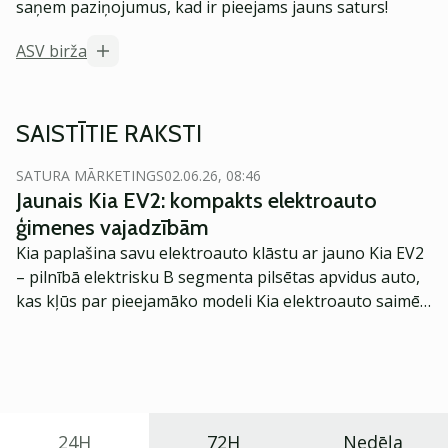
saņem paziņojumus, kad ir pieejams jauns saturs!
ASV birža
SAISTĪTIE RAKSTI
SATURA MĀRKETINGS
02.06.26, 08:46
Jaunais Kia EV2: kompakts elektroauto
ģimenes vajadzībām
Kia paplašina savu elektroauto klāstu ar jauno Kia EV2
– pilnībā elektrisku B segmenta pilsētas apvidus auto,
kas kļūs par pieejamāko modeli Kia elektroauto saimē
Eiropā. Modelis izstrādāts ar mērķi piedāvāt ģimenēm
praktisku un tehnoloģiski modernu automobili
ikdienas vajadzībām.
24H
72H
Nedēļa