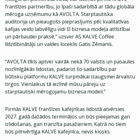
franšīzes partnerību, jo īpaši sadarbībā ar tādu globāla
mēroga uzņēmumu kā AVOLTA. Starptautiska
auditorija un pieaugošs pieprasījums pēc kvalitatīvas
kafijas veido labvēlīgu vidi šī biznesa modeļa attīstībai
un pārbaudei praksē," uzsver AS KALVE Coffee
līdzdibinātājs un valdes loceklis Gatis Zēmanis.
“AVOLTA tīkls aptver vairāk nekā 70 valstis un pasaules
nozīmīgākās lidostas, padarot šo sadarbību par
būtisku platformu KALVE turpmākai izaugsmei ārvalstu
tirgos. Vienlaikus tā iezīmē mūsu pāreju uz
starptautiski mērogojamu biznesa modeli.”
Pirmās KALVE franšīzes kafejnīcas lidostā atvērsies
2027. gadā dažādos termināļos un būs pieejamas gan
izlidošanas, gan tranzīta pasažieriem. Katrā no tiem
būs pilnvērtīga KALVE kafejnīca, nevis kiosks.