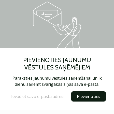
PIEVIENOTIES JAUNUMU
VĒSTULES SAŅĒMĒJIEM
Paraksties jaunumu vēstules saņemšanai un ik
dienu saņemt svarīgākās ziņas savā e-pastā.
Pievienoties