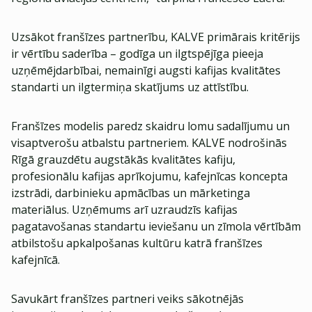
Uzsākot franšīzes partnerību, KALVE primārais kritērijs
ir vērtību saderība – godīga un ilgtspējīga pieeja
uzņēmējdarbībai, nemainīgi augsti kafijas kvalitātes
standarti un ilgtermiņa skatījums uz attīstību.
Franšīzes modelis paredz skaidru lomu sadalījumu un
visaptverošu atbalstu partneriem. KALVE nodrošinās
Rīgā grauzdētu augstākās kvalitātes kafiju,
profesionālu kafijas aprīkojumu, kafejnīcas koncepta
izstrādi, darbinieku apmācības un mārketinga
materiālus. Uzņēmums arī uzraudzīs kafijas
pagatavošanas standartu ieviešanu un zīmola vērtībām
atbilstošu apkalpošanas kultūru katrā franšīzes
kafejnīcā.
Savukārt franšīzes partneri veiks sākotnējās