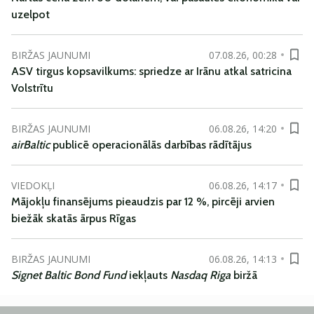
uzelpot
BIRŽAS JAUNUMI
07.08.26, 00:28
ASV tirgus kopsavilkums: spriedze ar Irānu atkal satricina
Volstrītu
BIRŽAS JAUNUMI
06.08.26, 14:20
airBaltic
publicē operacionālās darbības rādītājus
VIEDOKĻI
06.08.26, 14:17
Mājokļu finansējums pieaudzis par 12 %, pircēji arvien
biežāk skatās ārpus Rīgas
BIRŽAS JAUNUMI
06.08.26, 14:13
Signet Baltic Bond Fund
iekļauts
Nasdaq Riga
biržā