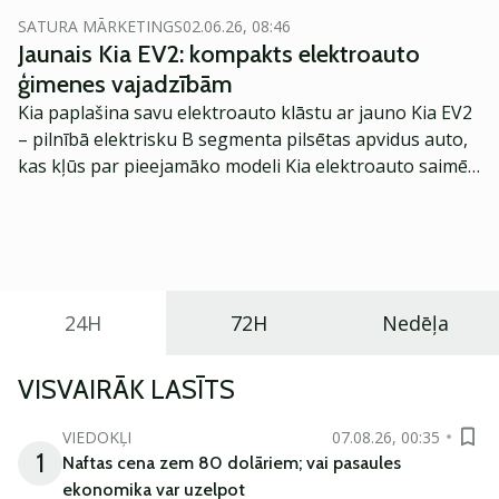
SATURA MĀRKETINGS
02.06.26, 08:46
Jaunais Kia EV2: kompakts elektroauto
ģimenes vajadzībām
Kia paplašina savu elektroauto klāstu ar jauno Kia EV2
– pilnībā elektrisku B segmenta pilsētas apvidus auto,
kas kļūs par pieejamāko modeli Kia elektroauto saimē
Eiropā. Modelis izstrādāts ar mērķi piedāvāt ģimenēm
praktisku un tehnoloģiski modernu automobili
ikdienas vajadzībām.
24H
72H
Nedēļa
VISVAIRĀK LASĪTS
VIEDOKĻI
07.08.26, 00:35
1
Naftas cena zem 80 dolāriem; vai pasaules
ekonomika var uzelpot