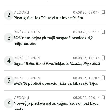
VIEDOKĻI
07.08.26, 09:07
2
Pieaugušie “iekrīt” uz viltus investīcijām
BIRŽAS JAUNUMI
07.08.26, 08:51
3
Virši
neto peļņa pirmajā pusgadā sasniedz 4,2
miljonus eiro
BIRŽAS JAUNUMI
06.08.26, 14:13
4
Signet Baltic Bond Fund
iekļauts
Nasdaq Riga
biržā
BIRŽAS JAUNUMI
06.08.26, 14:20
5
airBaltic
publicē operacionālās darbības rādītājus
VIEDOKĻI
06.08.26, 00:01
6
Norvēģija piedāvā naftu, kuģus, lašus un pat kādu
banku