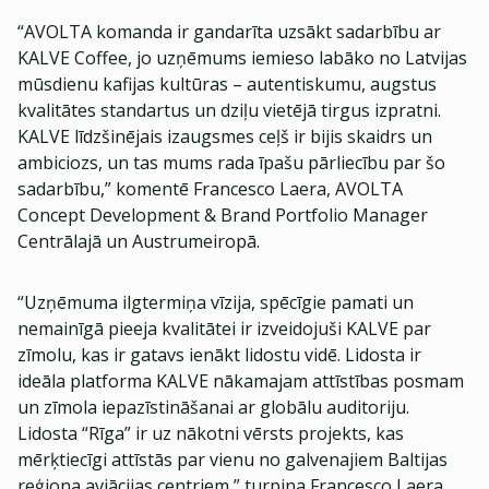
“AVOLTA komanda ir gandarīta uzsākt sadarbību ar
KALVE Coffee, jo uzņēmums iemieso labāko no Latvijas
mūsdienu kafijas kultūras – autentiskumu, augstus
kvalitātes standartus un dziļu vietējā tirgus izpratni.
KALVE līdzšinējais izaugsmes ceļš ir bijis skaidrs un
ambiciozs, un tas mums rada īpašu pārliecību par šo
sadarbību,” komentē Francesco Laera, AVOLTA
Concept Development & Brand Portfolio Manager
Centrālajā un Austrumeiropā.
“Uzņēmuma ilgtermiņa vīzija, spēcīgie pamati un
nemainīgā pieeja kvalitātei ir izveidojuši KALVE par
zīmolu, kas ir gatavs ienākt lidostu vidē. Lidosta ir
ideāla platforma KALVE nākamajam attīstības posmam
un zīmola iepazīstināšanai ar globālu auditoriju.
Lidosta “Rīga” ir uz nākotni vērsts projekts, kas
mērķtiecīgi attīstās par vienu no galvenajiem Baltijas
reģiona aviācijas centriem,” turpina Francesco Laera.