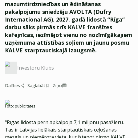
mazumtirdzniecības un ēdināšanas
pakalpojumu sniedzēju AVOLTA (Dufry
International AG). 2027. gadā lidostā “Rīga”
darbu sāks pirmās trīs KALVE franšīzes
kafejnīcas, iezīmējot vienu no nozīmīgākajiem
uzņēmuma attīstības soļiem un jaunu posmu
KALVE starptautiskajā izaugsmē.
Investoru Klubs
Dalīties
Saglabāt
Ziņo
Foto:
publicitātes
"Rīgas lidosta pērn apkalpoja 7,1 miljonu pasažieru.
Tas ir Latvijas lielākais starptautiskais ceļošanas
mezgls un piemērota vieta, kur īstenot pirmo KALVE