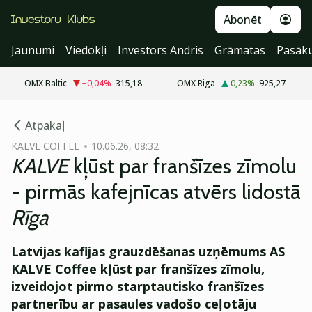
Abonēt
Jaunumi
Viedokļi
Investors Andris
Grāmatas
Pasāk
OMX Baltic
−0,04
%
315,18
OMX Riga
0,23
%
925,27
cebook
cebook
Atpakaļ
Twitter)
Twitter)
KALVE COFFEE
10.06.26, 08:32
KALVE
kļūst par franšīzes zīmolu
kedIn
kedIn
- pirmās kafejnīcas atvērs lidostā
ail
ail
Rīga
k
k
Latvijas kafijas grauzdēšanas uzņēmums AS
KALVE Coffee kļūst par franšīzes zīmolu,
izveidojot pirmo starptautisko franšīzes
partnerību ar pasaules vadošo ceļotāju