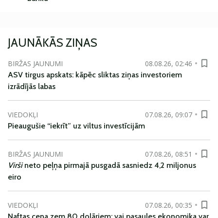
JAUNĀKĀS ZIŅAS
BIRŽAS JAUNUMI
08.08.26, 02:46
ASV tirgus apskats: kāpēc sliktas ziņas investoriem
izrādījās labas
VIEDOKĻI
07.08.26, 09:07
Pieaugušie “iekrīt” uz viltus investīcijām
BIRŽAS JAUNUMI
07.08.26, 08:51
Virši
neto peļņa pirmajā pusgadā sasniedz 4,2 miljonus
eiro
VIEDOKĻI
07.08.26, 00:35
Naftas cena zem 80 dolāriem; vai pasaules ekonomika var