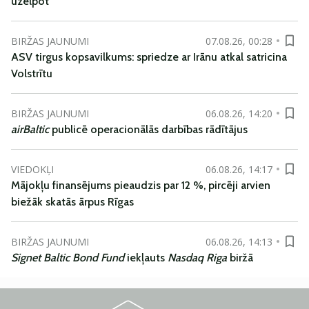
uzelpot
BIRŽAS JAUNUMI
07.08.26, 00:28
ASV tirgus kopsavilkums: spriedze ar Irānu atkal satricina
Volstrītu
BIRŽAS JAUNUMI
06.08.26, 14:20
airBaltic
publicē operacionālās darbības rādītājus
VIEDOKĻI
06.08.26, 14:17
Mājokļu finansējums pieaudzis par 12 %, pircēji arvien
biežāk skatās ārpus Rīgas
BIRŽAS JAUNUMI
06.08.26, 14:13
Signet Baltic Bond Fund
iekļauts
Nasdaq Riga
biržā