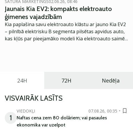
SATURA MĀRKETINGS
02.06.26, 08:46
Jaunais Kia EV2: kompakts elektroauto
ģimenes vajadzībām
Kia paplašina savu elektroauto klāstu ar jauno Kia EV2
– pilnībā elektrisku B segmenta pilsētas apvidus auto,
kas kļūs par pieejamāko modeli Kia elektroauto saimē
Eiropā. Modelis izstrādāts ar mērķi piedāvāt ģimenēm
praktisku un tehnoloģiski modernu automobili
ikdienas vajadzībām.
24H
72H
Nedēļa
VISVAIRĀK LASĪTS
VIEDOKĻI
07.08.26, 00:35
1
Naftas cena zem 80 dolāriem; vai pasaules
ekonomika var uzelpot