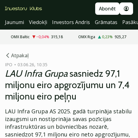
Abonēt
Jaunumi
Viedokļi
Investors Andris
Grāmatas
Pasāk
OMX Baltic
−0,04
%
315,18
OMX Riga
0,23
%
925,27
cebook
cebook
Atpakaļ
Twitter)
Twitter)
IPO
03.06.26, 10:35
LAU Infra Grupa
sasniedz 97,1
kedIn
kedIn
miljonu eiro apgrozījumu un 7,4
ail
ail
miljonu eiro peļņu
k
k
LAU Infra Grupa AS 2025. gadā turpināja stabilu
izaugsmi un nostiprināja savas pozīcijas
infrastruktūras un būvniecības nozarē,
sasniedzot 97,1 miljonu eiro neto apgrozījumu,