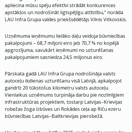
apliecina mūsu spēju efektīvi strādāt konkurences
apstākļos un nodrošināt ilgtspējīgu attīstību,” norāda
LAU Infra Grupa valdes priekšsēdētājs Vilnis Vitkovskis.
Uzņēmuma ieņēmumu lielāko daļu veidoja būvniecības
pakalpojumi – 68,7 miljoni eiro jeb 70,7 % no kopējā
apgrozījuma, savukārt ieņēmumi no uzturēšanas
pakalpojumiem sasniedza 24,5 miljonus eiro.
Pārskata gadā LAU Infra Grupa nodrošināja valsts
autoceļu ikdienas uzturēšanu visā Latvijā, apkalpojot
gandrīz 20 tūkstošus kilometru valsts autoceļu.
Vienlaikus uzņēmums turpināja darbu pie nozīmīgiem
infrastruktūras projektiem, tostarp Latvijas–Krievijas
robežas žoga izbūves un Rokādes ceļa ap Riču ezeru
būvniecības Latvijas–Baltkrievijas pierobežā.