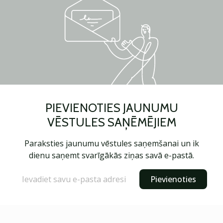
PIEVIENOTIES JAUNUMU
VĒSTULES SAŅĒMĒJIEM
Paraksties jaunumu vēstules saņemšanai un ik
dienu saņemt svarīgākās ziņas savā e-pastā.
Pievienoties