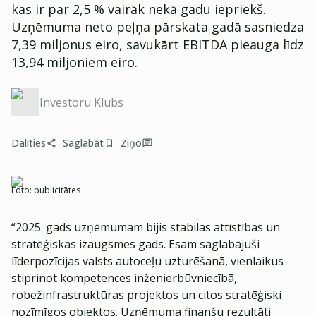
kas ir par 2,5 % vairāk nekā gadu iepriekš.
Uzņēmuma neto peļņa pārskata gadā sasniedza
7,39 miljonus eiro, savukārt EBITDA pieauga līdz
13,94 miljoniem eiro.
Investoru Klubs
Dalīties
Saglabāt
Ziņo
Foto:
publicitātes
“2025. gads uzņēmumam bijis stabilas attīstības un
stratēģiskas izaugsmes gads. Esam saglabājuši
līderpozīcijas valsts autoceļu uzturēšanā, vienlaikus
stiprinot kompetences inženierbūvniecībā,
robežinfrastruktūras projektos un citos stratēģiski
nozīmīgos objektos. Uzņēmuma finanšu rezultāti