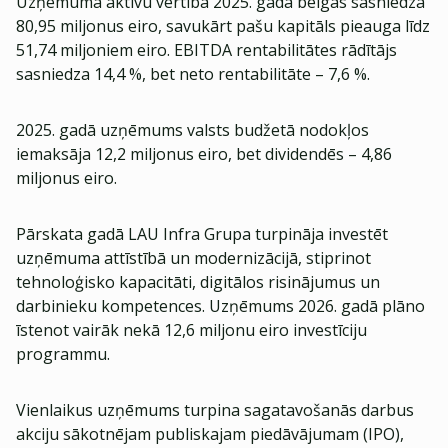
Uzņēmuma aktīvu vērtība 2025. gada beigās sasniedza
80,95 miljonus eiro, savukārt pašu kapitāls pieauga līdz
51,74 miljoniem eiro. EBITDA rentabilitātes rādītājs
sasniedza 14,4 %, bet neto rentabilitāte – 7,6 %.
2025. gadā uzņēmums valsts budžetā nodokļos
iemaksāja 12,2 miljonus eiro, bet dividendēs – 4,86
miljonus eiro.
Pārskata gadā LAU Infra Grupa turpināja investēt
uzņēmuma attīstībā un modernizācijā, stiprinot
tehnoloģisko kapacitāti, digitālos risinājumus un
darbinieku kompetences. Uzņēmums 2026. gadā plāno
īstenot vairāk nekā 12,6 miljonu eiro investīciju
programmu.
Vienlaikus uzņēmums turpina sagatavošanās darbus
akciju sākotnējam publiskajam piedāvājumam (IPO),