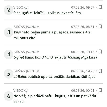
VIEDOKĻI
07.08.26, 09:07
2
Pieaugušie “iekrīt” uz viltus investīcijām
BIRŽAS JAUNUMI
07.08.26, 08:51
3
Virši
neto peļņa pirmajā pusgadā sasniedz 4,2
miljonus eiro
BIRŽAS JAUNUMI
06.08.26, 14:13
4
Signet Baltic Bond Fund
iekļauts
Nasdaq Riga
biržā
BIRŽAS JAUNUMI
06.08.26, 14:20
5
airBaltic
publicē operacionālās darbības rādītājus
VIEDOKĻI
06.08.26, 00:01
6
Norvēģija piedāvā naftu, kuģus, lašus un pat kādu
banku