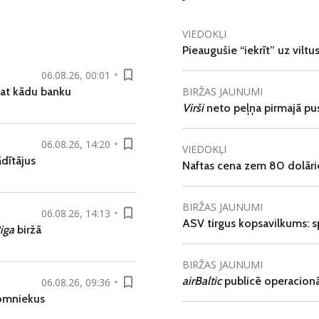
VIEDOKĻI
Pieaugušie “iekrīt” uz viltu
06.08.26, 00:01
BIRŽAS JAUNUMI
pat kādu banku
Virši
neto peļņa pirmajā pu
06.08.26, 14:20
VIEDOKĻI
dītājus
Naftas cena zem 80 dolāri
BIRŽAS JAUNUMI
06.08.26, 14:13
ASV tirgus kopsavilkums: spr
iga
biržā
BIRŽAS JAUNUMI
airBaltic
publicē operacionāl
06.08.26, 09:36
nomniekus