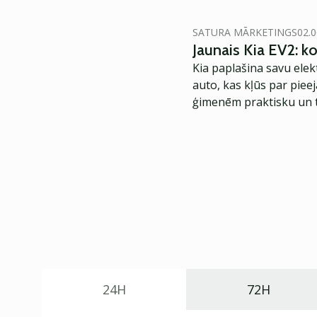
SATURA MĀRKETINGS
02.0
Jaunais Kia EV2: 
Kia paplašina savu elek
auto, kas kļūs par piee
ģimenēm praktisku un t
24H
72H