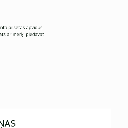
nta pilsētas apvidus
āts ar mērķi piedāvāt
IŅAS