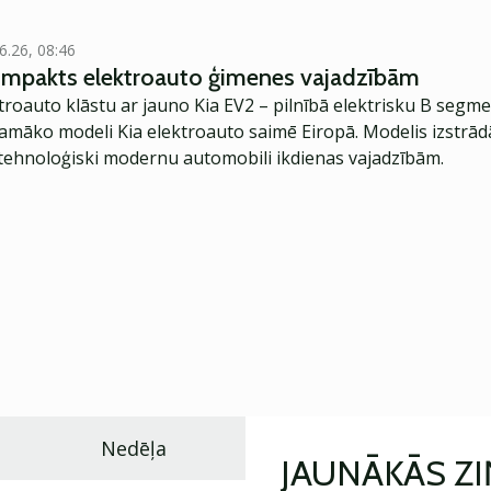
6.26, 08:46
kompakts elektroauto ģimenes vajadzībām
troauto klāstu ar jauno Kia EV2 – pilnībā elektrisku B segme
jamāko modeli Kia elektroauto saimē Eiropā. Modelis izstrād
ehnoloģiski modernu automobili ikdienas vajadzībām.
Nedēļa
JAUNĀKĀS Z