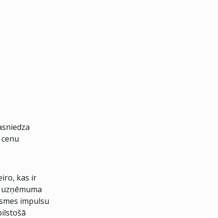
asniedza
 cenu
ro, kas ir
an uzņēmuma
ugsmes impulsu
bilstošā