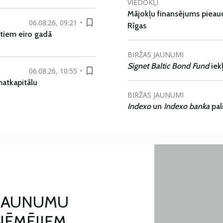
VIEDOKĻI
Mājokļu finansējums pieaudz
06.08.26, 09:21
Rīgas
tiem eiro gadā
BIRŽAS JAUNUMI
Signet Baltic Bond Fund
iek
06.08.26, 10:55
matkapitālu
BIRŽAS JAUNUMI
Indexo
un
Indexo banka
pal
 JAUNUMU
ŅĒMĒJIEM