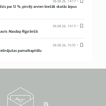
06.08.26, 14:17
is par 12 %, pircēji arvien biežāk skatās ārpus
06.08.26, 14:13
ļauts
Nasdaq Riga
biržā
06.08.26, 10:55
ielinājušas pamatkapitālu