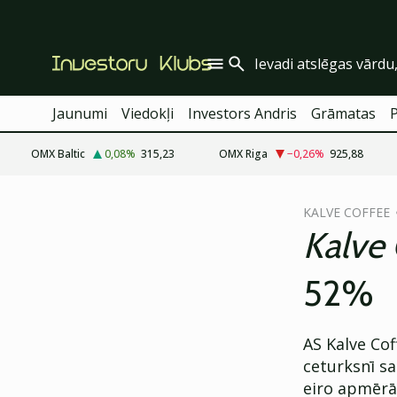
Jaunumi
Viedokļi
Investors Andris
Grāmatas
OMX Baltic
0,08
%
315,23
OMX Riga
−0,26
%
925,88
cebook
cebook
KALVE COFFEE
Twitter)
Twitter)
Kalve
kedIn
kedIn
52%
ail
ail
k
k
AS Kalve Cof
ceturksnī s
eiro apmērā.