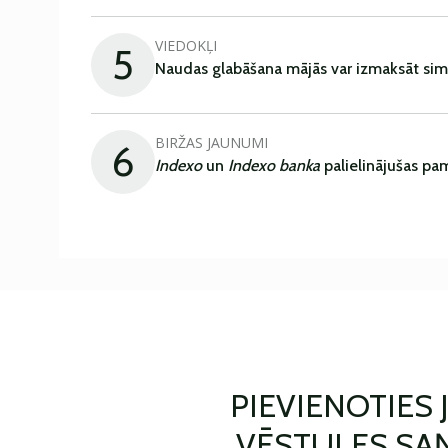
VIEDOKĻI
5
Naudas glabāšana mājās var izmaksāt sim
BIRŽAS JAUNUMI
6
Indexo
un
Indexo banka
palielinājušas pa
PIEVIENOTIES
VĒSTULES SA