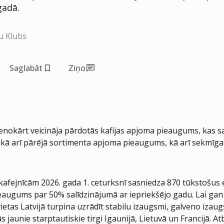
gadā.
u Klubs
Saglabāt
Ziņo
enokārt veicināja pārdotās kafijas apjoma pieaugums, kas s
 kā arī pārējā sortimenta apjoma pieaugums, kā arī sekmīga
afejnīcām 2026. gada 1. ceturksnī sasniedza 870 tūkstošus ei
eaugums par 50% salīdzinājumā ar iepriekšējo gadu. Lai g
vietas Latvijā turpina uzrādīt stabilu izaugsmi, galveno iza
s jaunie starptautiskie tirgi Igaunijā, Lietuvā un Francijā. At