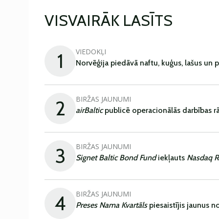
VISVAIRĀK LASĪTS
VIEDOKĻI
1
Norvēģija piedāvā naftu, kuģus, lašus un 
BIRŽAS JAUNUMI
2
airBaltic
publicē operacionālās darbības rā
BIRŽAS JAUNUMI
3
Signet Baltic Bond Fund
iekļauts
Nasdaq R
BIRŽAS JAUNUMI
4
Preses Nama Kvartāls
piesaistījis jaunus 