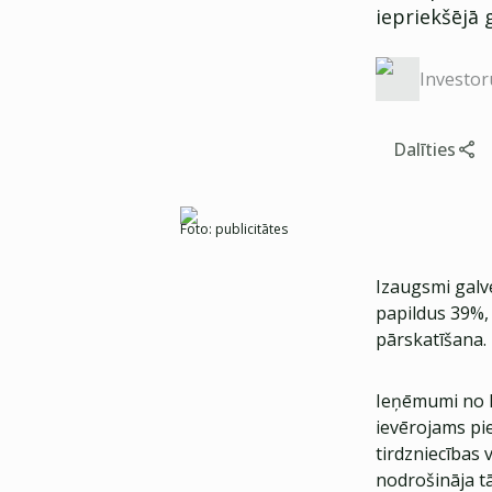
iepriekšējā 
Investor
Dalīties
Foto:
publicitātes
Izaugsmi galv
papildus 39%,
pārskatīšana.
Ieņēmumi no k
ievērojams pi
tirdzniecības 
nodrošināja tā