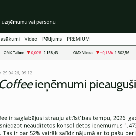
Pasākumi
Video
Pētījums
PREMIUM
OMX Tallinn
0,00
%
2 158,43
OMX Vilnius
−0,18
%
1 502,56
29.04.26, 09:12
 Coffee
ieņēmumi pieauguši
fee ir saglabājusi strauju attīstības tempu, 2026. g
asniedzot neauditētos konsolidētos ieņēmumus 1,47
 Tas ir par 52% vairāk salīdzinājumā ar to pašu per