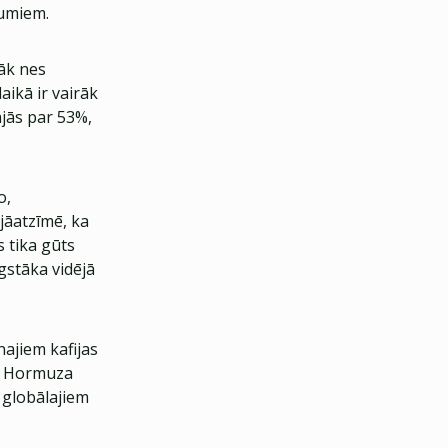
mumiem.
rāk nes
aikā ir vairāk
ājās par 53%,
o,
jāatzīmē, ka
 tika gūts
gstāka vidējā
ajiem kafijas
mē Hormuza
 globālajiem