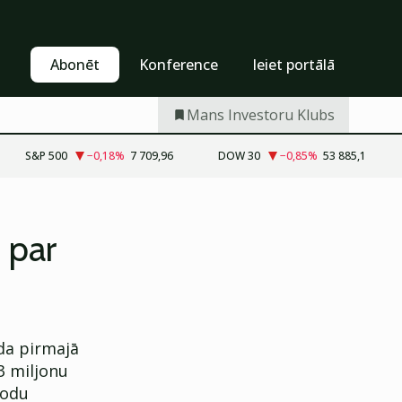
Pašapkalpošanās
Abonēt
Abonēt
Konference
Ieiet portālā
Mans Investoru Klubs
S&P 500
−0,18
%
7 709,96
DOW 30
−0,85
%
53 885,1
 par
ada pirmajā
3 miljonu
iodu