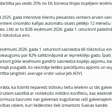
 darbība jau veido 25% no šīs biznesa līnijas kopējiem ieņē
025. gada intensīvie klientu piesaistes centieni arvien vai
ientiem iznomāto kafijas automātu skaits pēdējo 12 mēnešu l
es. Līdz ar to B2B ieņēmumi 2026. gada 1. ceturksnī palielin
6 tūkstošus eiro.
ieņēmumi 2026. gada 1. ceturksnī sasniedza 66 tūkstošus eir
pieaugumu par 82% salīdzinājumā ar iepriekšējo gadu. Īpaši 
turksnī gūtie ieņēmumi gandrīz sasniedza kopējo apjomu, kas
rmajā pusgadā, ko veicināja lielāks pasūtījumu apjoms un au
tība (angliski:
average order value
jeb AOV).
da, ka šobrīd neparedz būtisku tiešu ietekmi uz tās galven
rutiem saistībā ar notiekošo militāro konfliktu, kas ietek
ormuza šaurums nav galvenais kuģošanas ceļš galvenajiem
iecības ceļiem, kuri lielākoties tiek izmantots Suecas kanāls.