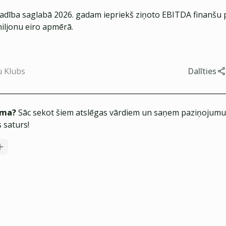
vadība saglabā 2026. gadam iepriekš ziņoto EBITDA finanšu
miljonu eiro apmērā.
u Klubs
Dalīties
ēma?
Sāc sekot šiem atslēgas vārdiem un saņem paziņojumus
 saturs!