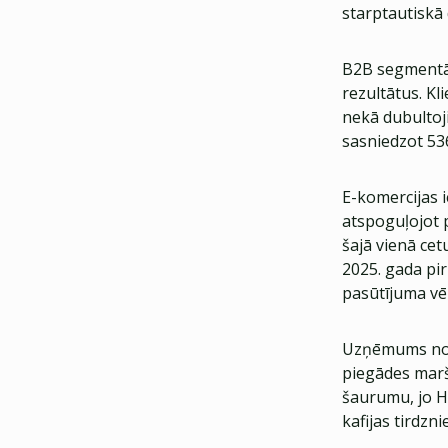
starptautiskā
B2B segmentā 2
rezultātus. Kl
nekā dubultoji
sasniedzot 53
E-komercijas 
atspoguļojot 
šajā vienā ce
2025. gada pi
pasūtījuma vēr
Uzņēmums norā
piegādes marš
šaurumu, jo H
kafijas tirdzn