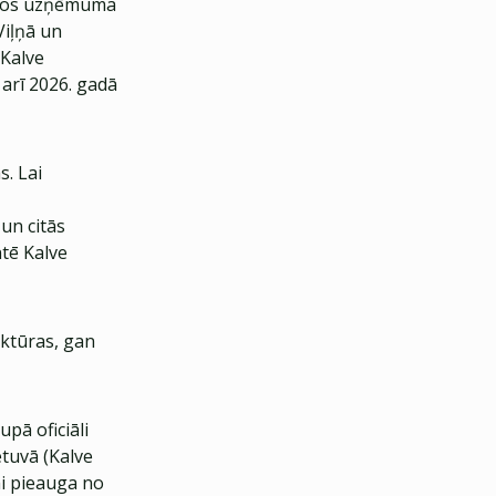
visos uzņēmuma
Viļņā un
 Kalve
 arī 2026. gadā
. Lai
un citās
tē Kalve
uktūras, gan
pā oficiāli
etuvā (Kalve
mi pieauga no