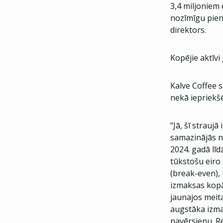
3,4 miljoniem 
nozīmīgu pien
direktors.
Kopējie aktīvi
Kalve Coffee s
nekā iepriekšē
“Jā, šī strau
samazinājās n
2024. gadā līd
tūkstošu eiro
(break-even),
izmaksas kopā
jaunajos meit
augstāka izma
pavērsienu. R