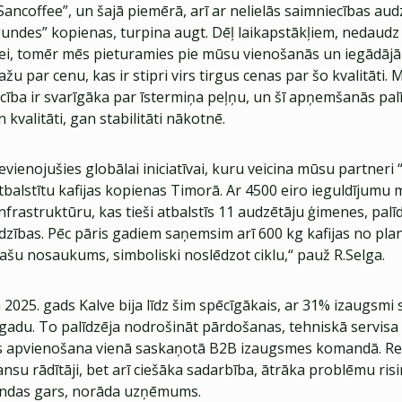
Sancoffee”, un šajā piemērā, arī ar nelielās saimniecības aud
ndes” kopienas, turpina augt. Dēļ laikapstākļiem, nedaudz 
ātei, tomēr mēs pieturamies pie mūsu vienošanās un iegādājā
žu par cenu, kas ir stipri virs tirgus cenas par šo kvalitāti. 
icība ir svarīgāka par īstermiņa peļņu, un šī apņemšanās pal
kvalitāti, gan stabilitāti nākotnē.
vienojušies globālai iniciatīvai, kuru veicina mūsu partneri
 atbalstītu kafijas kopienas Timorā. Ar 4500 eiro ieguldījumu
infrastruktūru, kas tieši atbalstīs 11 audzētāju ģimenes, pal
dzības. Pēc pāris gadiem saņemsim arī 600 kg kafijas no plan
ašu nosaukums, simboliski noslēdzot ciklu,“ pauž R.Selga.
025. gads Kalve bija līdz šim spēcīgākais, ar 31% izaugsmi 
 gadu. To palīdzēja nodrošināt pārdošanas, tehniskā servisa
as apvienošana vienā saskaņotā B2B izaugsmes komandā. Re
inansu rādītāji, bet arī ciešāka sadarbība, ātrāka problēmu ri
ndas gars, norāda uzņēmums.