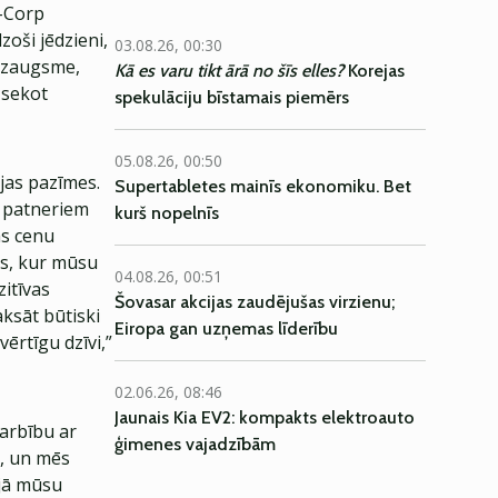
B-Corp
zoši jēdzieni,
03.08.26, 00:30
 izaugsme,
Kā es varu tikt ārā no šīs elles?
Korejas
 sekot
spekulāciju bīstamais piemērs
05.08.26, 00:50
ijas pazīmes.
Supertabletes mainīs ekonomiku. Bet
r patneriem
kurš nopelnīs
ās cenu
jas, kur mūsu
04.08.26, 00:51
itīvas
Šovasar akcijas zaudējušas virzienu;
ksāt būtiski
Eiropa gan uzņemas līderību
vērtīgu dzīvi,”
02.06.26, 08:46
Jaunais Kia EV2: kompakts elektroauto
arbību ar
ģimenes vajadzībām
t, un mēs
ijā mūsu