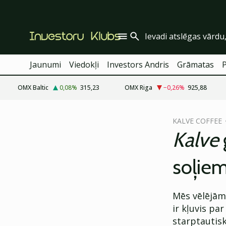
Jaunumi
Viedokļi
Investors Andris
Grāmatas
OMX Baltic
0,08
%
315,23
OMX Riga
−0,26
%
925,88
cebook
cebook
KALVE COFFEE
Twitter)
Twitter)
Kalve
kedIn
kedIn
soļie
ail
ail
k
k
Mēs vēlējām
ir kļuvis par
starptautis