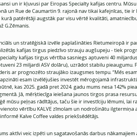
ansi un ir kļuvusi par Eiropas Specialty kafijas centru. Mūsu
onā un Rue de Caumartin 9. rajonā nav tikai kafejnīcas, tie i
, kurā patērētāji augstāk par visu vērtē kvalitāti, amatniecī
už G.Zēmanis.
ciāls un stratēģiskā izvēle paplašināties Rietumeiropā ir p
lizētās kafijas tirgus piedzīvo strauju augšupeju - tiek progn
ecialty kafijas tirgus vērtība sasniegs aptuveni 40 miljardu
tuveni 23 miljardi ASV dolāru), uzrādot stabilu pieaugumu. F
līderis ar prognozēto straujāko izaugsmes tempu. “Mēs esam 
apzināti esam izvēlējušies investēt mērogojamā infrastrukt
ātbūtnē, kas 2025. gadā pret 2024. gadu mums nesa 142% pi
gmentā. Jā, mērķtiecīga ieiešana jaunos tirgos prasa resurs
ģē mūsu peļņas rādītājus, taču šie ir investīciju lēmumi, lai r
vienoto vērtību KALVE zīmolam un nodrošinātu ilgtermiņa 
informē Kalve Coffee valdes priekšsēdētājs.
ms aktīvi veic izpēti un sagatavošanās darbus nākamajiem a