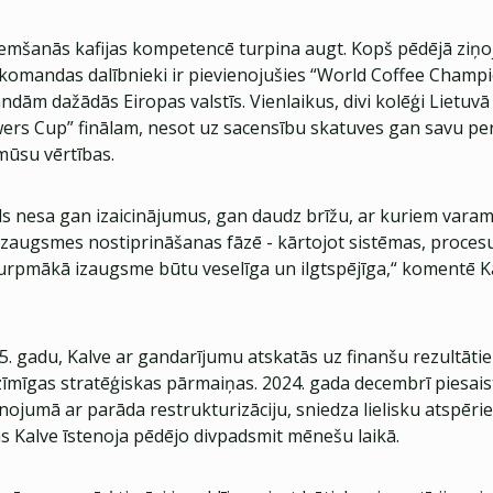
emšanās kafijas kompetencē turpina augt. Kopš pēdējā ziņo
s komandas dalībnieki ir pievienojušies “World Coffee Champ
dām dažādās Eiropas valstīs. Vienlaikus, divi kolēģi Lietuvā
wers Cup” finālam, nesot uz sacensību skatuves gan savu p
mūsu vērtības.
ds nesa gan izaicinājumus, gan daudz brīžu, ar kuriem varam
izaugsmes nostiprināšanas fāzē - kārtojot sistēmas, proces
 turpmākā izaugsme būtu veselīga un ilgtspējīga,“ komentē K
. gadu, Kalve ar gandarījumu atskatās uz finanšu rezultāti
īmīgas stratēģiskas pārmaiņas. 2024. gada decembrī piesais
enojumā ar parāda restrukturizāciju, sniedza lielisku atspēr
s Kalve īstenoja pēdējo divpadsmit mēnešu laikā.