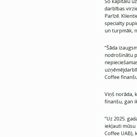
Šo kapitālu u
darbības virzi
Parīzē. Klien
specialty pupi
un turpmāk, 
“Šāda izaugsm
nodrošinātu p
nepieciešamas
uzņēmējdarbīb
Coffee finanšu
Viņš norāda, k
finanšu, gan i
“Uz 2025. gad
iekļauti mūsu
Coffee UAB), 