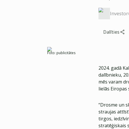
Investor
Dalīties
Foto:
publicitātes
2024. gadā Kal
dalībnieku, 20
mēs varam droš
lielās Eiropas
“Drosme un sk
straujas attīs
tirgos, iedzīv
stratēģiskais 