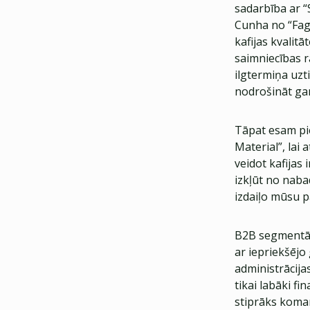
sadarbība ar “
Cunha no “Fagu
kafijas kvalit
saimniecības ra
ilgtermiņa uzt
nodrošināt gan 
Tāpat esam pie
Material”, lai
veidot kafijas 
izkļūt no naba
izdaiļo mūsu p
B2B segmentā 2
ar iepriekšējo
administrācij
tikai labāki f
stiprāks koma