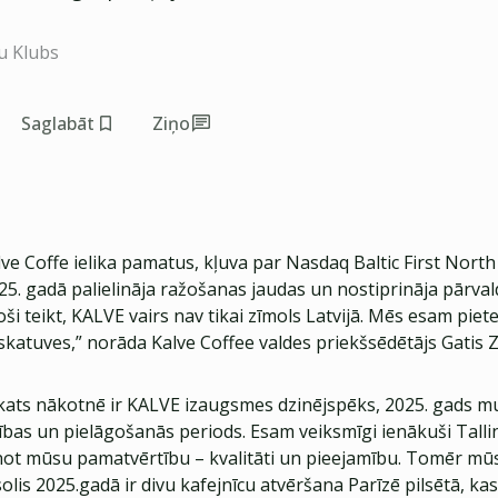
u Klubs
Saglabāt
Ziņo
ve Coffe ielika pamatus, kļuva par Nasdaq Baltic First North
25. gadā palielināja ražošanas jaudas un nostiprināja pārval
i teikt, KALVE vairs nav tikai zīmols Latvijā. Mēs esam piete
 skatuves,” norāda Kalve Coffee valdes priekšsēdētājs Gatis 
ats nākotnē ir KALVE izaugsmes dzinējspēks, 2025. gads mum
tības un pielāgošanās periods. Esam veiksmīgi ienākuši Talli
inot mūsu pamatvērtību – kvalitāti un pieejamību. Tomēr mūs
solis 2025.gadā ir divu kafejnīcu atvēršana Parīzē pilsētā, ka