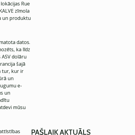
 lokācijas Rue
r KALVE zīmola
bu un produktu
amatota datos.
ozēts, ka līdz
s ASV dolāru
rancija šajā
tur, kur ir
ūrā un
eaugumu e-
us un
adītu
atdevi mūsu
PAŠLAIK AKTUĀLS
ttīstības