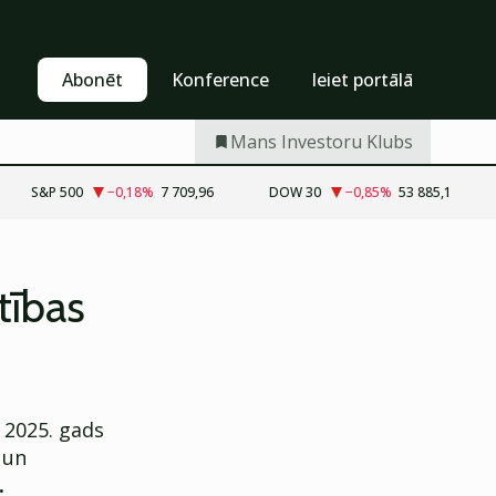
Pašapkalpošanās
Abonēt
Abonēt
Konference
Ieiet portālā
Mans Investoru Klubs
S&P 500
−0,18
%
7 709,96
DOW 30
−0,85
%
53 885,1
tības
 2025. gads
 un
.