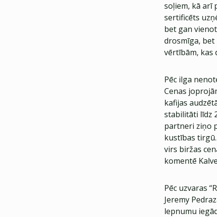
soļiem, kā arī
sertificēts uzņ
bet gan vienot
drosmīga, be
vērtībām, kas 
Pēc ilga nenote
Cenas joprojām
kafijas audzēt
stabilitāti līd
partneri ziņo 
kustības tirgū
virs biržas cena
komentē Kalve 
Pēc uzvaras “R
Jeremy Pedraza
lepnumu iegādā