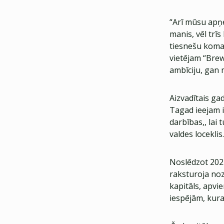
“Arī mūsu apņ
manis, vēl trī
tiesnešu koman
vietējam “Bre
ambīciju, gan 
Aizvadītais ga
Tagad ieejam 
darbības,, lai
valdes loceklis.
Noslēdzot 2025
raksturoja noz
kapitāls, apvi
iespējām, kura