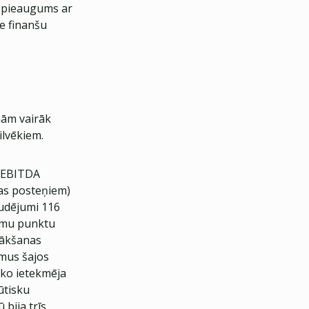
5% pieaugums ar
e finanšu
nām vairāk
ilvēkiem.
u EBITDA
tas posteņiem)
audējumi 116
jumu punktu
sākšanas
umus šajos
 ko ietekmēja
ūtisku
bija trīs