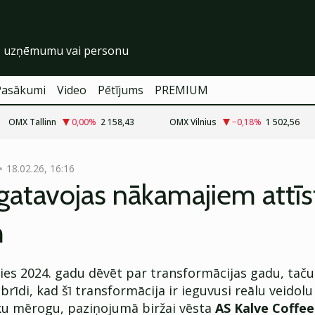
Pasākumi
Video
Pētījums
PREMIUM
OMX Tallinn
0,00
%
2 158,43
OMX Vilnius
−0,18
%
1 502,56
18.02.26, 16:16
gatavojas nākamajiem attīs
m
ies 2024. gadu dēvēt par transformācijas gadu, taču
 brīdi, kad šī transformācija ir ieguvusi reālu veidolu
ku mērogu, paziņojumā biržai vēsta
AS Kalve Coffee