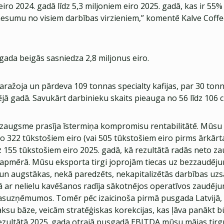
eiro 2024. gadā līdz 5,3 miljoniem eiro 2025. gadā, kas ir 5
esumu no visiem darbības virzieniem,” komentē Kalve Coffe
 gada beigās sasniedza 2,8 miljonus eiro.
aražoja un pārdeva 109 tonnas specialty kafijas, par 30 ton
jā gadā. Savukārt darbinieku skaits pieauga no 56 līdz 106 c
jā izaugsme prasīja īstermiņa kompromisu rentabilitātē. Mūs
o 322 tūkstošiem eiro (vai 505 tūkstošiem eiro pirms ārkār
z 155 tūkstošiem eiro 2025. gadā, kā rezultātā radās neto z
 apmērā. Mūsu eksporta tirgi joprojām tiecas uz bezzaudē
 un augstākas, nekā paredzēts, nekapitalizētās darbības uz
 ar nelielu kavēšanos radīja sākotnējos operatīvos zaudēj
asuzņēmumos. Tomēr pēc izaicinoša pirmā pusgada Latvijā,
ksu bāze, veicām stratēģiskas korekcijas, kas ļāva panākt b
ezultātā 2025. gada otrajā pusgadā EBITDA mūsu mājas tirgū 