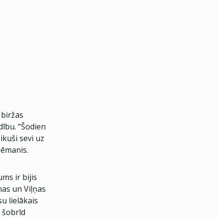
 biržas
dību. “Šodien
ikuši sevi uz
Zēmanis.
s ir bijis
nas un Viļņas
u lielākais
s šobrīd