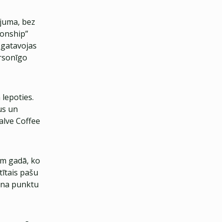
juma, bez
ionship”
 gatavojas
ersonīgo
 lepoties.
us un
alve Coffee
em gadā, ko
tītais pašu
iena punktu