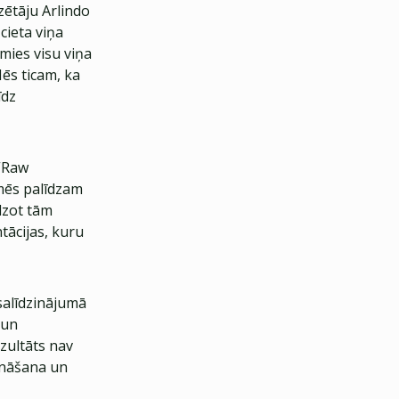
zētāju Arlindo
cieta viņa
mies visu viņa
Mēs ticam, ka
īdz
 “Raw
 mēs palīdzam
īdzot tām
tācijas, kuru
salīdzinājumā
 un
zultāts nav
sināšana un