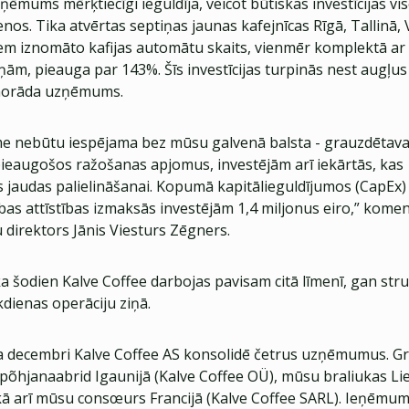
zņēmums mērķtiecīgi ieguldīja, veicot būtiskas investīcijas 
enos. Tika atvērtas septiņas jaunas kafejnīcas Rīgā, Tallinā, 
tiem iznomāto kafijas automātu skaits, vienmēr komplektā ar
ņām, pieauga par 143%. Šīs investīcijas turpinās nest augļus
norāda uzņēmums.
e nebūtu iespējama bez mūsu galvenā balsta - grauzdētavas
ieaugošos ražošanas apjomus, investējām arī iekārtās, kas
 jaudas palielināšanai. Kopumā kapitālieguldījumos (CapEx) 
as attīstības izmaksās investējām 1,4 miljonus eiro,” komen
 direktors Jānis Viesturs Zēgners.
a šodien Kalve Coffee darbojas pavisam citā līmenī, gan str
kdienas operāciju ziņā.
a decembri Kalve Coffee AS konsolidē četrus uzņēmumus. Gru
 põhjanaabrid Igaunijā (Kalve Coffee OÜ), mūsu braliukas Li
kā arī mūsu consœurs Francijā (Kalve Coffee SARL). Ieņēmu