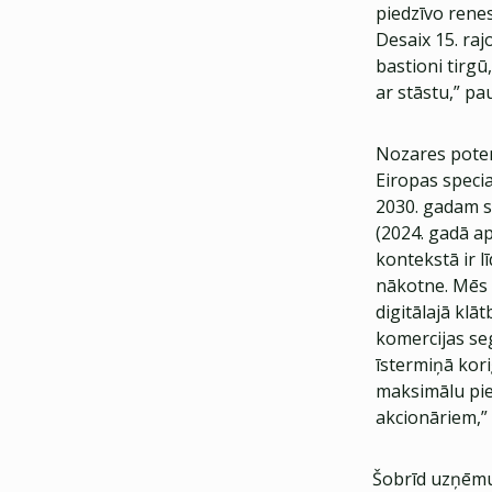
piedzīvo renes
Desaix 15. raj
bastioni tirgū
ar stāstu,” pa
Nozares poten
Eiropas specia
2030. gadam sp
(2024. gadā ap
kontekstā ir 
nākotne. Mēs 
digitālajā kl
komercijas se
īstermiņā kori
maksimālu pie
akcionāriem,” 
Šobrīd uzņēmu