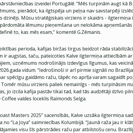
 pārstāvniecības izveidei Portugālē. “Mēs turpinām augt kā 
ēmums, pierādot, ka ilgtspēja un peļņa nav savstarpēji izslēd
s dzinējs. Mūsu stratēģiskais virziens ir skaidrs - ilgtermiņa
t pārdomāta lēmumu pieņemšana un nelokāma apņemšanās
definē to, kas mēs esam,” komentē G.Zēmanis.
iktības perioda, kafijas biržas tirgus beidzot rāda stabilizāc
 ir augstas, taču, pateicoties Kalve ilgtermiņa attiecībām a
ājiem, uzņēmums nodrošinājis izdevīgus līgumus, kas veicin
z 2026.gada vidum. “Iedrošinoši ir arī pirmie signāli no Brazīli
par spēcīgu gaidāmo ražu, tāpēc no aprīļa varam sagaidīt poz
. Tomēr mūsu virziens paliek nemainīgs - mēs turpināsim ma
s, jo izcila kafija pastāv tikai tad, kad tās audzētāji dzīvo piln
Coffee valdes loceklis Raimonds Selga.
oast Masters 2025” sacensībās, Kalve uzsāka ilgtermiņa sad
 no “La Joya” saimniecības Kolumbijā. “Jaunā raža jau ir klā
jamies visu šīs pārstrādes ražu par atbilstošu cenu. Brazīl