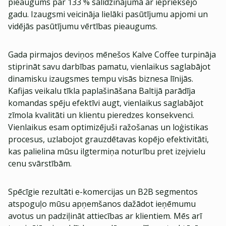
pieaugums par 133 % salīdzinājumā ar iepriekšējo
gadu. Izaugsmi veicināja lielāki pasūtījumu apjomi un
vidējās pasūtījumu vērtības pieaugums.
Gada pirmajos deviņos mēnešos Kalve Coffee turpināja
stiprināt savu darbības pamatu, vienlaikus saglabājot
dinamisku izaugsmes tempu visās biznesa līnijās.
Kafijas veikalu tīkla paplašināšana Baltijā parādīja
komandas spēju efektīvi augt, vienlaikus saglabājot
zīmola kvalitāti un klientu pieredzes konsekvenci.
Vienlaikus esam optimizējuši ražošanas un loģistikas
procesus, uzlabojot grauzdētavas kopējo efektivitāti,
kas palielina mūsu ilgtermiņa noturību pret izejvielu
cenu svārstībām.
Spēcīgie rezultāti e-komercijas un B2B segmentos
atspoguļo mūsu apņemšanos dažādot ieņēmumu
avotus un padziļināt attiecības ar klientiem. Mēs arī