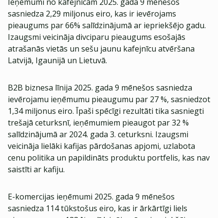
Ieņēmumi no kafejnīcām 2025. gada 9 mēnešos
sasniedza 2,29 miljonus eiro, kas ir ievērojams
pieaugums par 66% salīdzinājumā ar iepriekšējo gadu.
Izaugsmi veicināja divciparu pieaugums esošajās
atrašanās vietās un sešu jaunu kafejnīcu atvēršana
Latvijā, Igaunijā un Lietuvā.
B2B biznesa līnija 2025. gada 9 mēnešos sasniedza
ievērojamu ieņēmumu pieaugumu par 27 %, sasniedzot
1,34 miljonus eiro. Īpaši spēcīgi rezultāti tika sasniegti
trešajā ceturksnī, ieņēmumiem pieaugot par 32 %
salīdzinājumā ar 2024. gada 3. ceturksni. Izaugsmi
veicināja lielāki kafijas pārdošanas apjomi, uzlabota
cenu politika un papildināts produktu portfelis, kas nav
saistīti ar kafiju.
E-komercijas ieņēmumi 2025. gada 9 mēnešos
sasniedza 114 tūkstošus eiro, kas ir ārkārtīgi liels