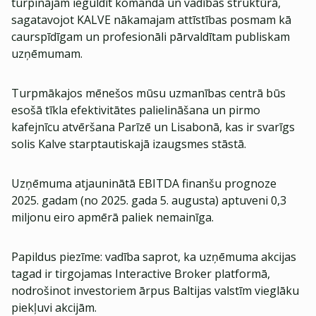
turpinājām ieguldīt komandā un vadības struktūrā,
sagatavojot KALVE nākamajam attīstības posmam kā
caurspīdīgam un profesionāli pārvaldītam publiskam
uzņēmumam.
Turpmākajos mēnešos mūsu uzmanības centrā būs
esošā tīkla efektivitātes palielināšana un pirmo
kafejnīcu atvēršana Parīzē un Lisabonā, kas ir svarīgs
solis Kalve starptautiskajā izaugsmes stāstā.
Uzņēmuma atjauninātā EBITDA finanšu prognoze
2025. gadam (no 2025. gada 5. augusta) aptuveni 0,3
miljonu eiro apmērā paliek nemainīga.
Papildus piezīme: vadība saprot, ka uzņēmuma akcijas
tagad ir tirgojamas Interactive Broker platformā,
nodrošinot investoriem ārpus Baltijas valstīm vieglāku
piekļuvi akcijām.