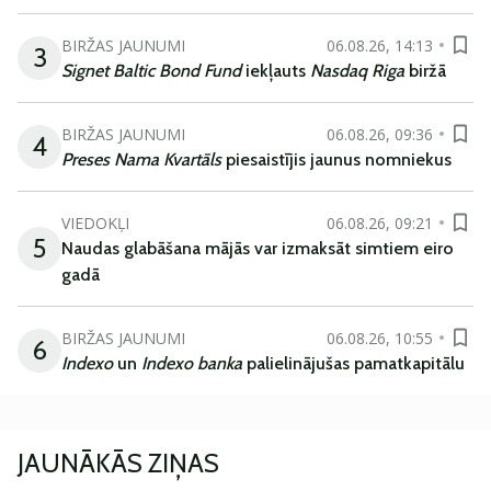
BIRŽAS JAUNUMI
06.08.26, 14:13
3
Signet Baltic Bond Fund
iekļauts
Nasdaq Riga
biržā
BIRŽAS JAUNUMI
06.08.26, 09:36
4
Preses Nama Kvartāls
piesaistījis jaunus nomniekus
VIEDOKĻI
06.08.26, 09:21
5
Naudas glabāšana mājās var izmaksāt simtiem eiro
gadā
BIRŽAS JAUNUMI
06.08.26, 10:55
6
Indexo
un
Indexo banka
palielinājušas pamatkapitālu
JAUNĀKĀS ZIŅAS