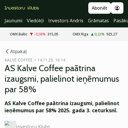
Abonēt
Jaunumi
Viedokļi
Investors Andris
Grāmatas
Pasāk
OMX Baltic
−0,08
%
315,05
OMX Riga
0,23
%
925,27
cebook
cebook
Atpakaļ
Twitter)
Twitter)
KALVE COFFEE
14.11.25, 16:14
AS Kalve Coffee paātrina
kedIn
kedIn
izaugsmi, palielinot ieņēmumus
ail
ail
par 58%
k
k
AS Kalve Coffee paātrina izaugsmi, palielinot
ieņēmumus par 58% 2025. gada 3. ceturksnī.
Investoru Klubs