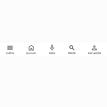
Izvēlne
Jaunumi
Radio
Meklēt
Ieiet portālā
Gunāra Astras iela 8B, Rīga, LV-1082
janis.skupelis@investoruklubs.lv
Abonē
Abonē jaunumus