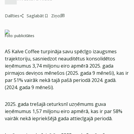
Dalīties
Saglabāt
Ziņo
Foto:
publicitātes
AS Kalve Coffee turpināja savu spēcīgo izaugsmes
trajektoriju, sasniedzot neauditētus konsolidētos
ieņēmumus 3,74 miljonu eiro apmērā 2025. gada
pirmajos deviņos mēnešos (2025. gada 9 mēneši), kas ir
par 51% vairāk nekā tajā pašā periodā 2024. gadā.
(2024. gada 9 mēneši).
2025. gada trešajā ceturksnī uzņēmums guva
ieņēmumus 1,57 miljonu eiro apmērā, kas ir par 58%
vairāk nekā iepriekšējā gada attiecīgajā periodā.