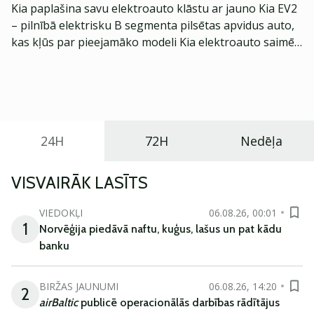
Kia paplašina savu elektroauto klāstu ar jauno Kia EV2
– pilnībā elektrisku B segmenta pilsētas apvidus auto,
kas kļūs par pieejamāko modeli Kia elektroauto saimē
Eiropā. Modelis izstrādāts ar mērķi piedāvāt ģimenēm
praktisku un tehnoloģiski modernu automobili
ikdienas vajadzībām.
24H
72H
Nedēļa
VISVAIRĀK LASĪTS
VIEDOKĻI
06.08.26, 00:01
1
Norvēģija piedāvā naftu, kuģus, lašus un pat kādu
banku
BIRŽAS JAUNUMI
06.08.26, 14:20
2
airBaltic
publicē operacionālās darbības rādītājus