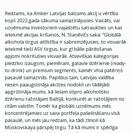
Redzams, ka Amber Latvijas balzams akcij u vērtība
kopš 2022.gada sākuma samazinājusies. Vaicāts, vai
uzņēmuma investoriem vajadzētu satraukties un kas
ietekmē akcijas krišanos, N. Staņēvičs saka: “Globālā
alkohola tirgus attīstība ir sabremzējusies, to visvairāk
ietekmē tieši ASV tirgus, kur gl bālie pārdošanas
apjomi nokritušies visvairāk. Atsevišķas kategorijas
piedzīvo izaugsmi, piemēram, gatavie dzērienie (ready-
to-drink) un premium segments, kamēr vīna patēriņš
pasaulē samazinās. Papildus tam, Latvijas valdība
nesen paaugstināja akcīzes nodokli un tādējādi
apgrūtināja mums, kā lielam stipro alkoholisko
dzērienu ražotājam Baltijā, konkurēt ar ražotājiem no
citām valstīm. Tomēr ka globāls uzņēmums mēs
koncentrējamies uz sava portfeļa palielināšanu visā
pasaulē, un mēs jau redzam, ka tādi zīmoli kā
Moskovskaya pārspēj tirgu. Tā kā mums ir spēcīga