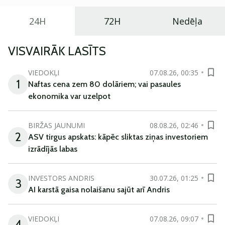
24H
72H
Nedēļa
VISVAIRĀK LASĪTS
VIEDOKĻI
07.08.26, 00:35
1
Naftas cena zem 80 dolāriem; vai pasaules
ekonomika var uzelpot
BIRŽAS JAUNUMI
08.08.26, 02:46
2
ASV tirgus apskats: kāpēc sliktas ziņas investoriem
izrādījās labas
INVESTORS ANDRIS
30.07.26, 01:25
3
AI karstā gaisa nolaišanu sajūt arī Andris
VIEDOKĻI
07.08.26, 09:07
4