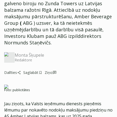
galveno biroju no Zunda Towers uz Latvijas
balzama ražotni Rīgā. Attiecībā uz nodokļu
maksājumu pārstrukturēšanu, Amber Beverage
Group
(
ABG ) uzsver, ka tā neietekmēs
uzņēmējdarbību un tā darbību visā pasaulē,
Investoru Klubam pauž ABG izpilddirektors
Normunds Staņēvičs.
Monta Šķupele
Redaktore
Dalīties
Saglabāt
Ziņo
Foto:
publicitātes
Jau ziņots, ka Valsts ieņēmumu dienests pieņēmis
lēmumu par nokavēto nodokļu maksājumu piedziņu no
AS Amber Latvijas balzams, kas uz 2025.gada