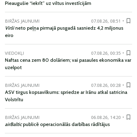
Pieaugušie “iekrīt” uz viltus investīcijām
BIRŽAS JAUNUMI
07.08.26, 08:51
Virši
neto peļņa pirmajā pusgadā sasniedz 4,2 miljonus
eiro
VIEDOKĻI
07.08.26, 00:35
Naftas cena zem 80 dolāriem; vai pasaules ekonomika var
uzelpot
BIRŽAS JAUNUMI
07.08.26, 00:28
ASV tirgus kopsavilkums: spriedze ar Irānu atkal satricina
Volstrītu
BIRŽAS JAUNUMI
06.08.26, 14:20
airBaltic
publicē operacionālās darbības rādītājus