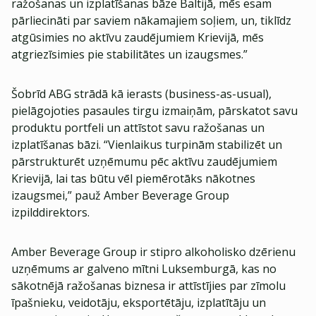
ražošanas un izplatīšanas bāze Baltijā, mēs esam
pārliecināti par saviem nākamajiem soļiem, un, tiklīdz
atgūsimies no aktīvu zaudējumiem Krievijā, mēs
atgriezīsimies pie stabilitātes un izaugsmes.”
Šobrīd ABG strādā kā ierasts (business-as-usual),
pielāgojoties pasaules tirgu izmaiņām, pārskatot savu
produktu portfeli un attīstot savu ražošanas un
izplatīšanas bāzi. “Vienlaikus turpinām stabilizēt un
pārstrukturēt uzņēmumu pēc aktīvu zaudējumiem
Krievijā, lai tas būtu vēl piemērotāks nākotnes
izaugsmei,” pauž Amber Beverage Group
izpilddirektors.
Amber Beverage Group ir stipro alkoholisko dzērienu
uzņēmums ar galveno mītni Luksemburgā, kas no
sākotnējā ražošanas biznesa ir attīstījies par zīmolu
īpašnieku, veidotāju, eksportētāju, izplatītāju un