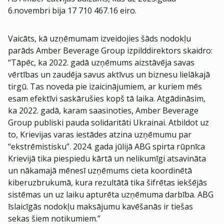
6.novembri bija 17 710 467.16 eiro.
Vaicāts, kā uzņēmumam izveidojies šāds nodokļu
parāds Amber Beverage Group izpilddirektors skaidro:
“Tāpēc, ka 2022. gadā uzņēmums aizstāvēja savas
vērtības un zaudēja savus aktīvus un biznesu lielākajā
tirgū. Tas noveda pie izaicinājumiem, ar kuriem mēs
esam efektīvi saskārušies kopš tā laika. Atgādināsim,
ka 2022. gadā, karam saasinoties, Amber Beverage
Group publiski pauda solidaritāti Ukrainai. Atbildot uz
to, Krievijas varas iestādes atzina uzņēmumu par
“ekstrēmistisku”. 2024. gada jūlijā ABG spirta rūpnīca
Krievijā tika piespiedu kārtā un nelikumīgi atsavināta
un nākamajā mēnesī uzņēmums cieta koordinētā
kiberuzbrukumā, kura rezultātā tika šifrētas iekšējās
sistēmas un uz laiku apturēta uzņēmuma darbība. ABG
īslaicīgās nodokļu maksājumu kavēšanās ir tiešas
sekas šiem notikumiem.”