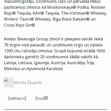
mazumtirgotāju. Uzņēmums ražo un pārvalda tādus
pazīstamus zīmolus kā Moskovskaya® Vodka, Rooster
Rojo® Tequila, KAH® Tequila, The Irishman® Whiskey,
Writers’ Tears® Whiskey, Riga Black Balsam® un
Cross Keys Gin®.
Amber Beverage Group zīmoli ir pieejami vairāk nekā
70 tirgos visā pasaulē, un uzņēmums tirgo un izplata
1300 citu ražotāju zīmolus. Grupā kopumā strādā 1600
darbinieku gandrīz 20 uzņēmumos tādās valstīs kā
Latvija, Lietuva, Igaunija, Austrija, Austrālija, Īrija,
Meksika un Apvienotā Karaliste.
Monta Šķupele
Dalīties
Ziņo