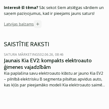
Interesē šī tēma?
Sāc sekot šiem atslēgas vārdiem un
saņem paziņojumus, kad ir pieejams jauns saturs!
Latvijas balzams
SAISTĪTIE RAKSTI
SATURA MĀRKETINGS
02.06.26, 08:46
Jaunais Kia EV2: kompakts elektroauto
ģimenes vajadzībām
Kia paplašina savu elektroauto klāstu ar jauno Kia EV2
– pilnībā elektrisku B segmenta pilsētas apvidus auto,
kas kļūs par pieejamāko modeli Kia elektroauto saimē
Eiropā. Modelis izstrādāts ar mērķi piedāvāt ģimenēm
praktisku un tehnoloģiski modernu automobili
ikdienas vajadzībām.