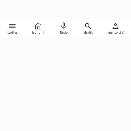
Izvēlne
Jaunumi
Radio
Meklēt
Ieiet portālā
Gunāra Astras iela 8B, Rīga, LV-1082
janis.skupelis@investoruklubs.lv
Abonē
Abonē jaunumus
Reklāma
Publikāciju lietošanas
Vispārējie noteikumi
tiesības