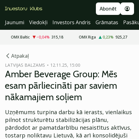
Abonēt
Jaunumi
Viedokļi
Investors Andris
Grāmatas
Pasāk
OMX Baltic
−0,04
%
315,18
OMX Riga
0,23
%
925,27
cebook
cebook
Atpakaļ
Twitter)
Twitter)
LATVIJAS BALZAMS
12.11.25, 15:00
Amber Beverage Group: Mēs
kedIn
kedIn
esam pārliecināti par saviem
ail
ail
nākamajiem soļiem
k
k
Uzņēmums turpina darbu kā ierasts, vienlaikus
pilnot strukturētu stabilizācijas plānu,
pārdodot ar pamatdarbību nesaistītus aktīvus,
tostarp noliktavu Lietuvā, kā arī konsolidējuši