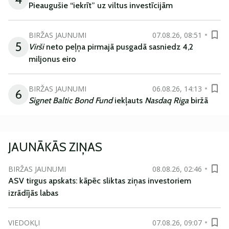
Pieaugušie “iekrīt” uz viltus investīcijām
BIRŽAS JAUNUMI
07.08.26, 08:51
5
Virši
neto peļņa pirmajā pusgadā sasniedz 4,2
miljonus eiro
BIRŽAS JAUNUMI
06.08.26, 14:13
6
Signet Baltic Bond Fund
iekļauts
Nasdaq Riga
biržā
JAUNĀKĀS ZIŅAS
BIRŽAS JAUNUMI
08.08.26, 02:46
ASV tirgus apskats: kāpēc sliktas ziņas investoriem
izrādījās labas
VIEDOKĻI
07.08.26, 09:07