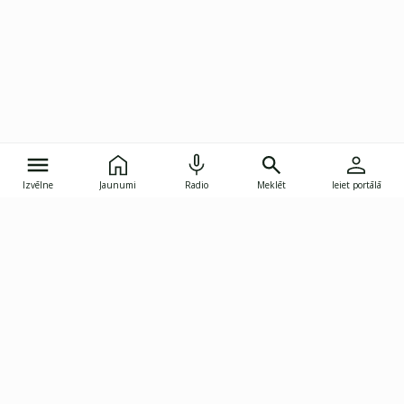
Izvēlne
Jaunumi
Radio
Meklēt
Ieiet portālā
Gunāra Astras iela 8B, Rīga, LV-1082
janis.skupelis@investoruklubs.lv
Abonē
Abonē jaunumus