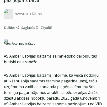
paziņojums biržai.
Investoru Klubs
Dalīties
Saglabāt
Ziņo
Foto:
Foto: publicitātes
AS Amber Latvijas balzams saimniecisko darbību tas
būtiski neierobežo.
AS Amber Latvijas balzams informē, ka veica nodokļu
atlikšanu (bija saņemts termiņa pagarinājums), taču
uzņēmuma vadības komanda pieņēma lēmumu šos
termiņa pagarinājumus anulēt, lai pēc iespējas ātrāk
dzēstu akcīzes nodokļu parādu. 2025.gada 6.novembrī
AS Amber Latvijas balzams saņēma paziņojumu no VID