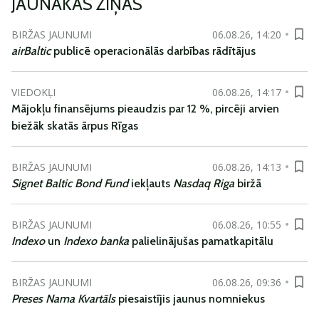
JAUNĀKĀS ZIŅAS
BIRŽAS JAUNUMI
06.08.26, 14:20
airBaltic
publicē operacionālās darbības rādītājus
VIEDOKĻI
06.08.26, 14:17
Mājokļu finansējums pieaudzis par 12 %, pircēji arvien
biežāk skatās ārpus Rīgas
BIRŽAS JAUNUMI
06.08.26, 14:13
Signet Baltic Bond Fund
iekļauts
Nasdaq Riga
biržā
BIRŽAS JAUNUMI
06.08.26, 10:55
Indexo
un
Indexo banka
palielinājušas pamatkapitālu
BIRŽAS JAUNUMI
06.08.26, 09:36
Preses Nama Kvartāls
piesaistījis jaunus nomniekus