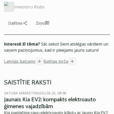
Investoru Klubs
Dalīties
Ziņo
Interesē šī tēma?
Sāc sekot šiem atslēgas vārdiem un
saņem paziņojumus, kad ir pieejams jauns saturs!
Latvijas balzams
Baltijas birža
SAISTĪTIE RAKSTI
SATURA MĀRKETINGS
02.06.26, 08:46
Jaunais Kia EV2: kompakts elektroauto
ģimenes vajadzībām
Kia paplašina savu elektroauto klāstu ar jauno Kia EV2