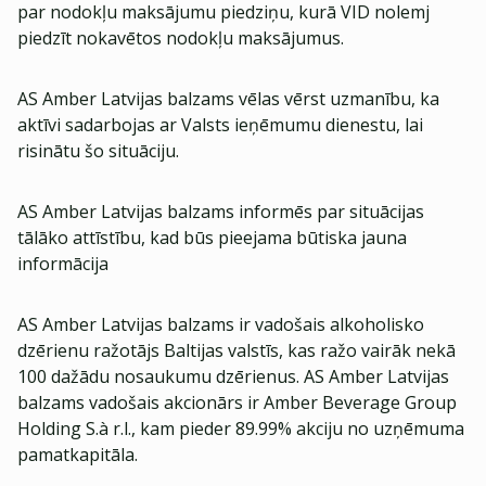
par nodokļu maksājumu piedziņu, kurā VID nolemj
piedzīt nokavētos nodokļu maksājumus.
AS Amber Latvijas balzams vēlas vērst uzmanību, ka
aktīvi sadarbojas ar Valsts ieņēmumu dienestu, lai
risinātu šo situāciju.
AS Amber Latvijas balzams informēs par situācijas
tālāko attīstību, kad būs pieejama būtiska jauna
informācija
AS Amber Latvijas balzams ir vadošais alkoholisko
dzērienu ražotājs Baltijas valstīs, kas ražo vairāk nekā
100 dažādu nosaukumu dzērienus. AS Amber Latvijas
balzams vadošais akcionārs ir Amber Beverage Group
Holding S.à r.l., kam pieder 89.99% akciju no uzņēmuma
pamatkapitāla.