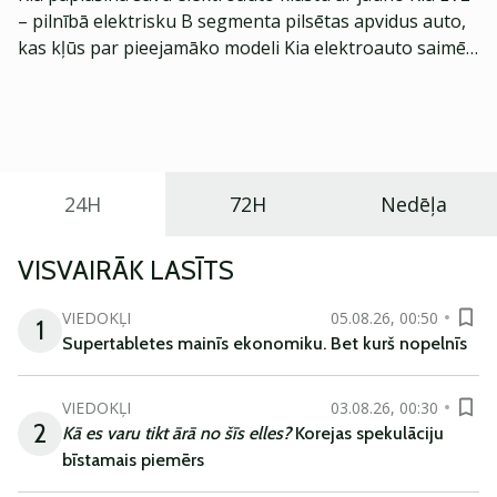
– pilnībā elektrisku B segmenta pilsētas apvidus auto,
kas kļūs par pieejamāko modeli Kia elektroauto saimē
Eiropā. Modelis izstrādāts ar mērķi piedāvāt ģimenēm
praktisku un tehnoloģiski modernu automobili
ikdienas vajadzībām.
24H
72H
Nedēļa
VISVAIRĀK LASĪTS
VIEDOKĻI
05.08.26, 00:50
1
Supertabletes mainīs ekonomiku. Bet kurš nopelnīs
VIEDOKĻI
03.08.26, 00:30
2
Kā es varu tikt ārā no šīs elles?
Korejas spekulāciju
bīstamais piemērs