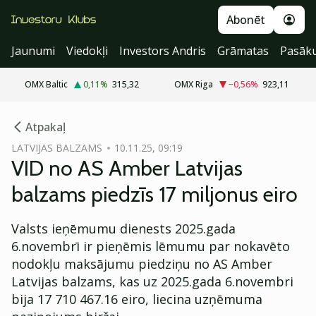
Abonēt
Jaunumi
Viedokļi
Investors Andris
Grāmatas
Pasāk
OMX Baltic
0,11
%
315,32
OMX Riga
−0,56
%
923,11
cebook
cebook
Atpakaļ
Twitter)
Twitter)
LATVIJAS BALZAMS
10.11.25, 09:19
VID no AS Amber Latvijas
kedIn
kedIn
balzams piedzīs 17 miljonus eiro
ail
ail
Valsts ieņēmumu dienests 2025.gada
k
k
6.novembrī ir pieņēmis lēmumu par nokavēto
nodokļu maksājumu piedziņu no AS Amber
Latvijas balzams, kas uz 2025.gada 6.novembri
bija 17 710 467.16 eiro, liecina uzņēmuma