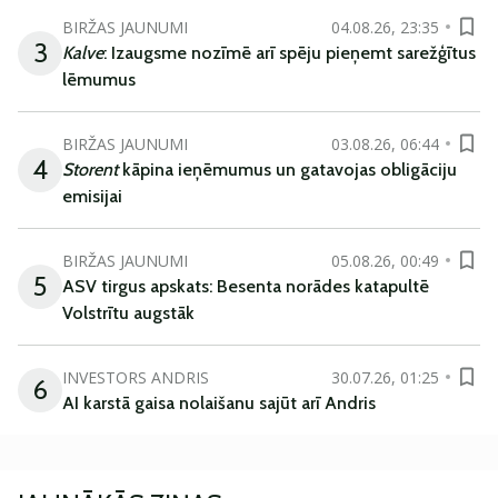
BIRŽAS JAUNUMI
04.08.26, 23:35
3
Kalve
: Izaugsme nozīmē arī spēju pieņemt sarežģītus
lēmumus
BIRŽAS JAUNUMI
03.08.26, 06:44
4
Storent
kāpina ieņēmumus un gatavojas obligāciju
emisijai
BIRŽAS JAUNUMI
05.08.26, 00:49
5
ASV tirgus apskats: Besenta norādes katapultē
Volstrītu augstāk
INVESTORS ANDRIS
30.07.26, 01:25
6
AI karstā gaisa nolaišanu sajūt arī Andris