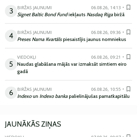
BIRŽAS JAUNUMI
06.08.26, 14:13
3
Signet Baltic Bond Fund
iekļauts
Nasdaq Riga
biržā
BIRŽAS JAUNUMI
06.08.26, 09:36
4
Preses Nama Kvartāls
piesaistījis jaunus nomniekus
VIEDOKĻI
06.08.26, 09:21
5
Naudas glabāšana mājās var izmaksāt simtiem eiro
gadā
BIRŽAS JAUNUMI
06.08.26, 10:55
6
Indexo
un
Indexo banka
palielinājušas pamatkapitālu
JAUNĀKĀS ZIŅAS