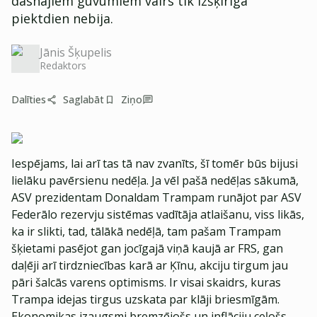
dāsnajiem guvumiem vairs tik izšķirīga
piektdien nebija.
Jānis Šķupelis
Redaktors
Dalīties
Saglabāt
Ziņo
Iespējams, lai arī tas tā nav zvanīts, šī tomēr būs bijusi
lielāku pavērsienu nedēļa. Ja vēl pašā nedēļas sākumā,
ASV prezidentam Donaldam Trampam runājot par ASV
Federālo rezervju sistēmas vadītāja atlaišanu, viss likās,
ka ir slikti, tad, tālākā nedēļā, tam pašam Trampam
šķietami pasējot gan jocīgajā viņā kaujā ar FRS, gan
daļēji arī tirdzniecības karā ar Ķīnu, akciju tirgum jau
pāri šalcās varens optimisms. Ir visai skaidrs, kuras
Trampa idejas tirgus uzskata par klāji briesmīgām.
Ekonomikas izaugsmi bremzējošs un inflāciju ceļošs