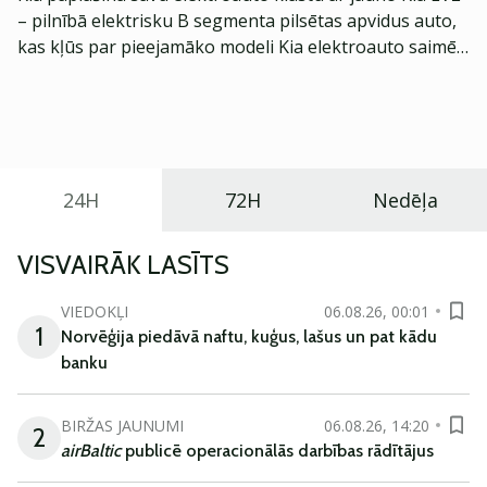
– pilnībā elektrisku B segmenta pilsētas apvidus auto,
kas kļūs par pieejamāko modeli Kia elektroauto saimē
Eiropā. Modelis izstrādāts ar mērķi piedāvāt ģimenēm
praktisku un tehnoloģiski modernu automobili
ikdienas vajadzībām.
24H
72H
Nedēļa
VISVAIRĀK LASĪTS
VIEDOKĻI
06.08.26, 00:01
1
Norvēģija piedāvā naftu, kuģus, lašus un pat kādu
banku
BIRŽAS JAUNUMI
06.08.26, 14:20
2
airBaltic
publicē operacionālās darbības rādītājus