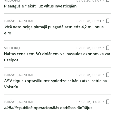
VIEDOKĻI
07.08.26, 09:07
Pieaugušie “iekrīt” uz viltus investīcijām
BIRŽAS JAUNUMI
07.08.26, 08:51
Virši
neto peļņa pirmajā pusgadā sasniedz 4,2 miljonus
eiro
VIEDOKĻI
07.08.26, 00:35
Naftas cena zem 80 dolāriem; vai pasaules ekonomika var
uzelpot
BIRŽAS JAUNUMI
07.08.26, 00:28
ASV tirgus kopsavilkums: spriedze ar Irānu atkal satricina
Volstrītu
BIRŽAS JAUNUMI
06.08.26, 14:20
airBaltic
publicē operacionālās darbības rādītājus