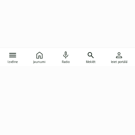
Izvēlne
Jaunumi
Radio
Meklēt
Ieiet portālā
Gunāra Astras iela 8B, Rīga, LV-1082
janis.skupelis@investoruklubs.lv
Abonē
Abonē jaunumus