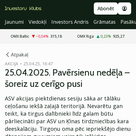
Abonēt
Jaunumi
Viedokļi
Investors Andris
Grāmatas
Pasāk
OMX Baltic
−0,04
%
315,18
OMX Riga
0,23
%
925,27
cebook
Atpakaļ
Twitter)
AKCIJA
25.04.25, 16:47
25.04.2025. Pavērsienu nedēļa –
kedIn
šoreiz uz cerīgo pusi
ail
ASV akcijas piektdienas sesiju sāka ar tālāku
k
ceļošanu iekšā zaļajā teritorijā. Nevarētu gan
teikt, ka tirgus dalībnieki līdz galam būtu
pārliecināti par ASV un Ķīnas tirdzniecības kara
deeskalāciju. Tirgoņu oma pēc iepriekšējo dienu