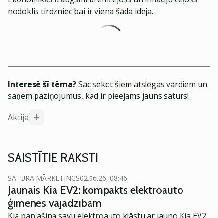
nodoklis tirdzniecībai ir viena šāda ideja.
Interesē šī tēma?
Sāc sekot šiem atslēgas vārdiem un
saņem paziņojumus, kad ir pieejams jauns saturs!
Akcija
SAISTĪTIE RAKSTI
SATURA MĀRKETINGS
02.06.26, 08:46
Jaunais Kia EV2: kompakts elektroauto
ģimenes vajadzībām
Kia paplašina savu elektroauto klāstu ar jauno Kia EV2