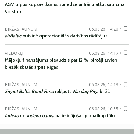
ASV tirgus kopsavilkums: spriedze ar Irānu atkal satricina
Volstrītu
BIRŽAS JAUNUMI
06.08.26, 14:20
airBaltic
publicē operacionālās darbības rādītājus
VIEDOKĻI
06.08.26, 14:17
Mājokļu finansējums pieaudzis par 12 %, pircēji arvien
biežāk skatās ārpus Rīgas
BIRŽAS JAUNUMI
06.08.26, 14:13
Signet Baltic Bond Fund
iekļauts
Nasdaq Riga
biržā
BIRŽAS JAUNUMI
06.08.26, 10:55
Indexo
un
Indexo banka
palielinājušas pamatkapitālu