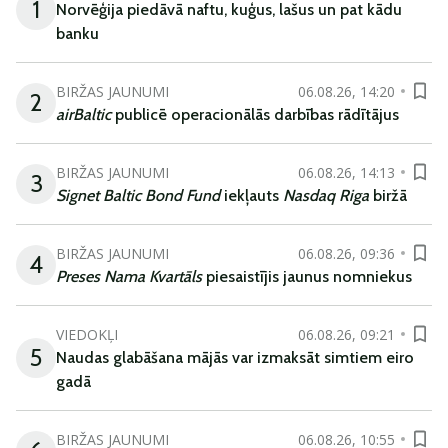
1
Norvēģija piedāvā naftu, kuģus, lašus un pat kādu
banku
BIRŽAS JAUNUMI
06.08.26, 14:20
2
airBaltic
publicē operacionālās darbības rādītājus
BIRŽAS JAUNUMI
06.08.26, 14:13
3
Signet Baltic Bond Fund
iekļauts
Nasdaq Riga
biržā
BIRŽAS JAUNUMI
06.08.26, 09:36
4
Preses Nama Kvartāls
piesaistījis jaunus nomniekus
VIEDOKĻI
06.08.26, 09:21
5
Naudas glabāšana mājās var izmaksāt simtiem eiro
gadā
BIRŽAS JAUNUMI
06.08.26, 10:55