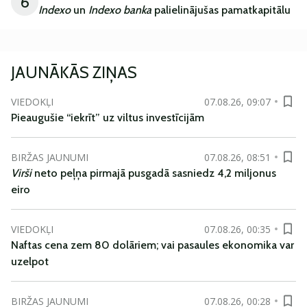
6
Indexo
un
Indexo banka
palielinājušas pamatkapitālu
JAUNĀKĀS ZIŅAS
VIEDOKĻI
07.08.26, 09:07
Pieaugušie “iekrīt” uz viltus investīcijām
BIRŽAS JAUNUMI
07.08.26, 08:51
Virši
neto peļņa pirmajā pusgadā sasniedz 4,2 miljonus
eiro
VIEDOKĻI
07.08.26, 00:35
Naftas cena zem 80 dolāriem; vai pasaules ekonomika var
uzelpot
BIRŽAS JAUNUMI
07.08.26, 00:28