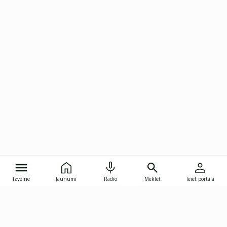
Izvēlne
Jaunumi
Radio
Meklēt
Ieiet portālā