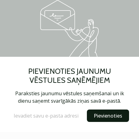
PIEVIENOTIES JAUNUMU
VĒSTULES SAŅĒMĒJIEM
Paraksties jaunumu vēstules saņemšanai un ik
dienu saņemt svarīgākās ziņas savā e-pastā.
Pievienoties