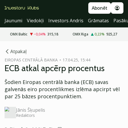
Abonēt
Jaunumi
Viedokļi
Investors Andris
Grāmatas
Pasāk
OMX Baltic
−0,04
%
315,18
OMX Riga
0,23
%
925,27
cebook
Atpakaļ
Twitter)
EIROPAS CENTRĀLĀ BANKA
17.04.25, 15:44
ECB atkal apcērp procentus
kedIn
ail
Šodien Eiropas centrālā banka (ECB) savas
galvenās eiro procentlikmes izlēma apcirpt vēl
k
par 25 bāzes procentpunktiem.
Jānis Šķupelis
Redaktors