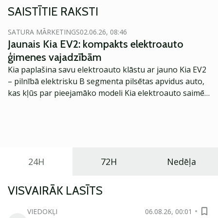
SAISTĪTIE RAKSTI
SATURA MĀRKETINGS
02.06.26, 08:46
Jaunais Kia EV2: kompakts elektroauto
ģimenes vajadzībām
Kia paplašina savu elektroauto klāstu ar jauno Kia EV2
– pilnībā elektrisku B segmenta pilsētas apvidus auto,
kas kļūs par pieejamāko modeli Kia elektroauto saimē
Eiropā. Modelis izstrādāts ar mērķi piedāvāt ģimenēm
praktisku un tehnoloģiski modernu automobili
ikdienas vajadzībām.
24H
72H
Nedēļa
VISVAIRĀK LASĪTS
VIEDOKĻI
06.08.26, 00:01