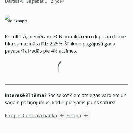
Dalīties
Saglabāt
Ziņo
Foto:
Scanpix
Rezultātā, piemēram, ECB noteiktā eiro depozītu likme
tika samazināta līdz 2.25%. Šī likme pagājušā gada
pavasarī atradās pie 4% atzīmes.
Interesē šī tēma?
Sāc sekot šiem atslēgas vārdiem un
saņem paziņojumus, kad ir pieejams jauns saturs!
Eiropas Centrālā banka
Eiropa