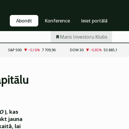
Pašapkalpošanās
Abonēt
Abonēt
Konference
Ieiet portālā
Mans Investoru Klubs
S&P 500
−0,18
%
7 709,96
DOW 30
−0,85
%
53 885,1
apitālu
O
), kas
ākt jauna
aitā, lai