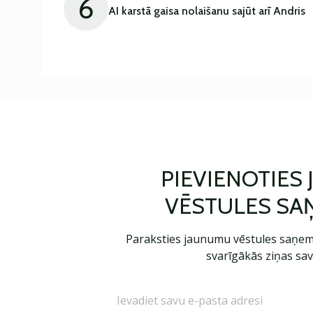
6
AI karstā gaisa nolaišanu sajūt arī Andris
PIEVIENOTIES
VĒSTULES SA
Paraksties jaunumu vēstules saņem
svarīgākās ziņas sav