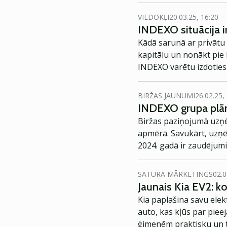
VIEDOKĻI
20.03.25, 16:20
INDEXO situācija ir
Kādā sarunā ar privātu 
kapitālu un nonākt pie 
INDEXO varētu izdoties 
BIRŽAS JAUNUMI
26.02.25,
INDEXO grupa plān
Biržas paziņojumā uzņē
apmērā. Savukārt, uzņē
2024. gadā ir zaudējumi
SATURA MĀRKETINGS
02.0
Jaunais Kia EV2: 
Kia paplašina savu elek
auto, kas kļūs par piee
ģimenēm praktisku un t