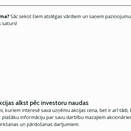
ēma?
Sāc sekot šiem atslēgas vārdiem un saņem paziņojumus
 saturs!
kcijas alkst pēc investoru naudas
i, kuriem interesē sava uzņēmu akcijas cena, bet ir arī tādi,
dz plašāku informāciju par savu darbību mazajiem akcionārie
pirkšanas un pārdošanas darījumiem.