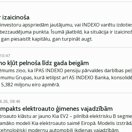
 izaicinoša
investoru apspriedām jautājumu, vai INDEXO varētu izdoties
bezzaudējuma punkta. Īsumā jāatbild, ka situācija ir izaicino
gan piesaistīt kapitālu, gan turpināt augt.
 10:47
o kļūt pelnoša līdz gada beigām
mums ziņo, ka IPAS INDEXO pensiju pārvaldes darbības peļņ
mumu Grupas, kurā ietilpst arī AS INDEXO Banka, konsolidēt
 5,382 miljonu eiro apmērā.
6.26, 08:46
kompakts elektroauto ģimenes vajadzībām
troauto klāstu ar jauno Kia EV2 – pilnībā elektrisku B segme
jamāko modeli Kia elektroauto saimē Eiropā. Modelis izstrād
ehnoloģiski modernu automobili ikdienas vajadzībām.