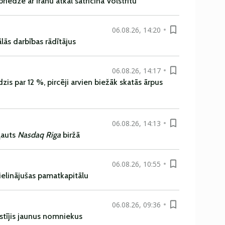
iedze ar Irānu atkal satricina Volstrītu
06.08.26, 14:20
ās darbības rādītājus
06.08.26, 14:17
is par 12 %, pircēji arvien biežāk skatās ārpus
06.08.26, 14:13
ļauts
Nasdaq Riga
biržā
06.08.26, 10:55
ielinājušas pamatkapitālu
06.08.26, 09:36
istījis jaunus nomniekus