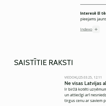
Interesē šī t
pieejams jauns
Indexo
SAISTĪTIE RAKSTI
VIEDOKĻI
25.03.25, 12:11
Ne visas Latvijas a
Ir biržā kotēti uzņēmum
un attiecīgi arī nesnie
tirgus cenu ar saviem 