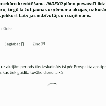
otekāro kreditēšanu.
INDEXO
plāno piesaistīt līd
iro, tirgū laižot jaunas uzņēmuma akcijas, uz kur
s jebkurš Latvijas iedzīvotājs un uzņēmums.
u Klubs
Saglabāt
Ziņo
uz akcijām periods tiks izsludināts īsi pēc Prospekta apstip
, kas tiek gaidīta tuvāko dienu laikā.