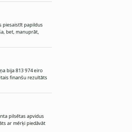
 piesaistīt papildus
ša, bet, manuprāt,
a bija 813 974 eiro
ais finanšu rezultāts
nta pilsētas apvidus
āts ar mērķi piedāvāt