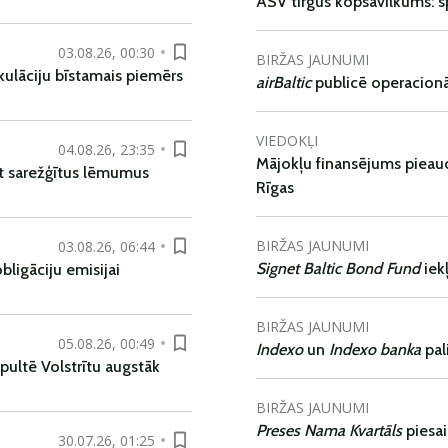
ASV tirgus kopsavilkums: spr
03.08.26, 00:30
BIRŽAS JAUNUMI
kulāciju bīstamais piemērs
airBaltic
publicē operacionāl
VIEDOKĻI
04.08.26, 23:35
Mājokļu finansējums pieaudz
t sarežģītus lēmumus
Rīgas
BIRŽAS JAUNUMI
03.08.26, 06:44
Signet Baltic Bond Fund
iek
ligāciju emisijai
BIRŽAS JAUNUMI
05.08.26, 00:49
Indexo
un
Indexo banka
pal
pultē Volstrītu augstāk
BIRŽAS JAUNUMI
Preses Nama Kvartāls
piesa
30.07.26, 01:25