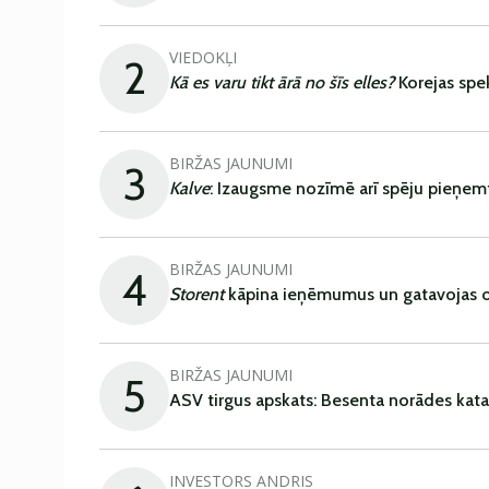
VIEDOKĻI
2
Kā es varu tikt ārā no šīs elles?
Korejas spe
BIRŽAS JAUNUMI
3
Kalve
: Izaugsme nozīmē arī spēju pieņem
BIRŽAS JAUNUMI
4
Storent
kāpina ieņēmumus un gatavojas ob
BIRŽAS JAUNUMI
5
ASV tirgus apskats: Besenta norādes kata
INVESTORS ANDRIS