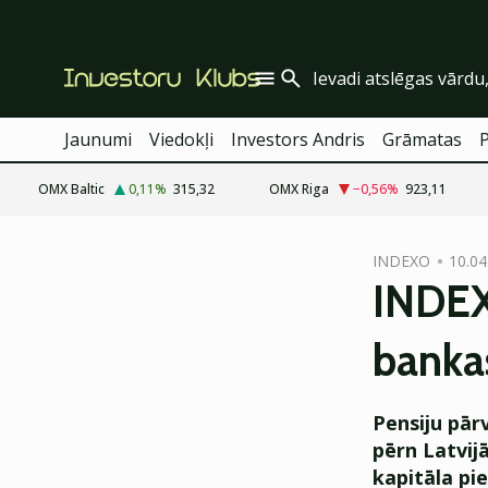
Jaunumi
Viedokļi
Investors Andris
Grāmatas
OMX Baltic
0,11
%
315,32
OMX Riga
−0,56
%
923,11
cebook
INDEXO
10.04
Twitter)
INDE
kedIn
bankas
ail
k
Pensiju pār
pērn Latvijā
kapitāla pie