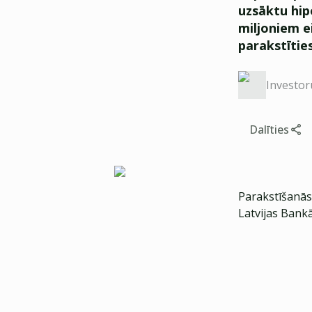
uzsāktu hip
miljoniem e
parakstītie
Investor
Dalīties
Parakstīšanās 
Latvijas Bankā