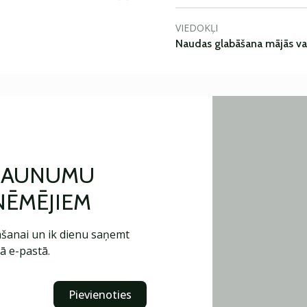
VIEDOKĻI
Naudas glabāšana mājās va
 JAUNUMU
ŅĒMĒJIEM
šanai un ik dienu saņemt
ā e-pastā.
Pievienoties