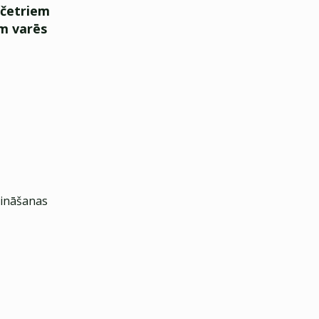
z četriem
ām varēs
rināšanas