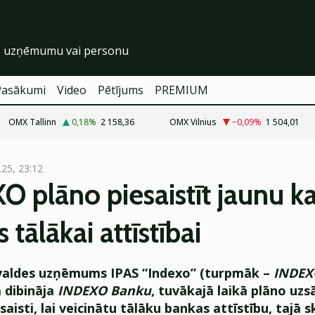
Pasākumi
Video
Pētījums
PREMIUM
OMX Tallinn
0,18
%
2 158,36
OMX Vilnius
−0,09
%
1 504,01
.25, 23:12
XO
plāno piesaistīt jaunu k
 tālākai attīstībai
valdes uzņēmums IPAS “Indexo” (turpmāk –
INDEX
 dibināja
INDEXO Banku
, tuvākajā laikā plāno uzs
saisti, lai veicinātu tālāku bankas attīstību, tajā sk