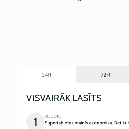
24H
72H
VISVAIRĀK LASĪTS
VIEDOKĻI
1
Supertabletes mainīs ekonomiku. Bet kur