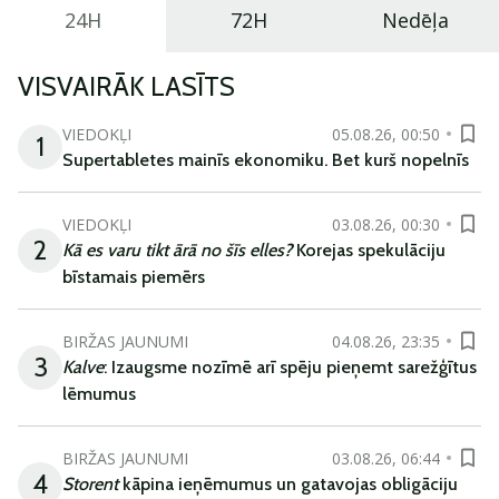
24H
72H
Nedēļa
VISVAIRĀK LASĪTS
VIEDOKĻI
05.08.26, 00:50
1
Supertabletes mainīs ekonomiku. Bet kurš nopelnīs
VIEDOKĻI
03.08.26, 00:30
2
Kā es varu tikt ārā no šīs elles?
Korejas spekulāciju
bīstamais piemērs
BIRŽAS JAUNUMI
04.08.26, 23:35
3
Kalve
: Izaugsme nozīmē arī spēju pieņemt sarežģītus
lēmumus
BIRŽAS JAUNUMI
03.08.26, 06:44
4
Storent
kāpina ieņēmumus un gatavojas obligāciju