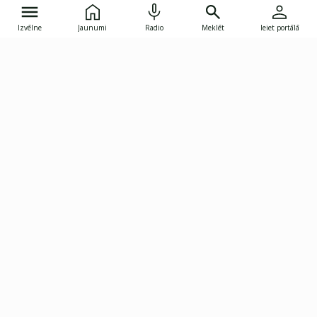
Izvēlne
Jaunumi
Radio
Meklēt
Ieiet portālā
Gunāra Astras iela 8B, Rīga, LV-1082
janis.skupelis@investoruklubs.lv
Abonē
Abonē jaunumus
Reklāma
Publikāciju lietošanas
Vispārējie noteikumi
tiesības
Privātuma politika
Pārtraukt abonēšanu
Iestatījumu pārvaldība