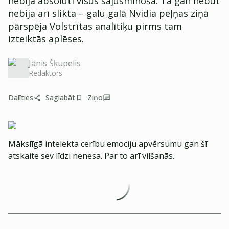
nebija absolūti visus sajūsminoša. Tā gan nebūt
nebija arī slikta – galu galā Nvidia peļņas ziņā
pārspēja Volstrītas analītiķu pirms tam
izteiktās aplēses.
Jānis Šķupelis
Redaktors
Dalīties
Saglabāt
Ziņo
Mākslīgā intelekta cerību emociju apvērsumu gan šī
atskaite sev līdzi nenesa. Par to arī vilšanās.