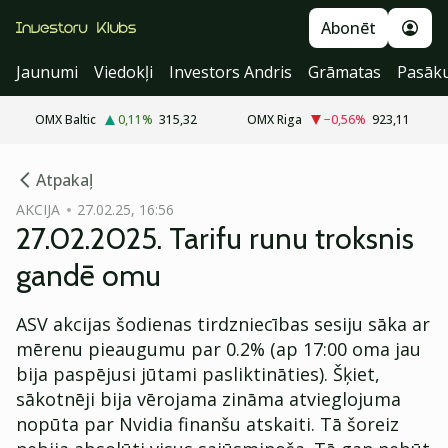
Abonēt
Jaunumi
Viedokļi
Investors Andris
Grāmatas
Pasāk
OMX Baltic
0,11
%
315,32
OMX Riga
−0,56
%
923,11
cebook
Atpakaļ
Twitter)
AKCIJA
27.02.25, 16:56
27.02.2025. Tarifu runu troksnis
kedIn
gandē omu
ail
ASV akcijas šodienas tirdzniecības sesiju sāka ar
k
mērenu pieaugumu par 0.2% (ap 17:00 oma jau
bija paspējusi jūtami pasliktināties). Šķiet,
sākotnēji bija vērojama zināma atvieglojuma
nopūta par Nvidia finanšu atskaiti. Tā šoreiz