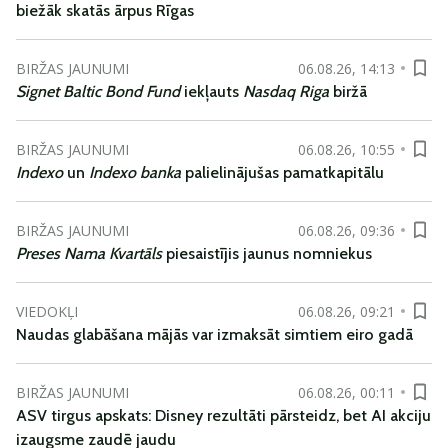
biežāk skatās ārpus Rīgas
BIRŽAS JAUNUMI
06.08.26, 14:13
Signet Baltic Bond Fund
iekļauts
Nasdaq Riga
biržā
BIRŽAS JAUNUMI
06.08.26, 10:55
Indexo
un
Indexo banka
palielinājušas pamatkapitālu
BIRŽAS JAUNUMI
06.08.26, 09:36
Preses Nama Kvartāls
piesaistījis jaunus nomniekus
VIEDOKĻI
06.08.26, 09:21
Naudas glabāšana mājās var izmaksāt simtiem eiro gadā
BIRŽAS JAUNUMI
06.08.26, 00:11
ASV tirgus apskats: Disney rezultāti pārsteidz, bet AI akciju
izaugsme zaudē jaudu