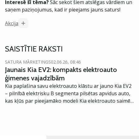
Interesē šī tēma?
Sāc sekot šiem atslēgas vārdiem un
saņem paziņojumus, kad ir pieejams jauns saturs!
Akcija
SAISTĪTIE RAKSTI
SATURA MĀRKETINGS
02.06.26, 08:46
Jaunais Kia EV2: kompakts elektroauto
ģimenes vajadzībām
Kia paplašina savu elektroauto klāstu ar jauno Kia EV2
– pilnībā elektrisku B segmenta pilsētas apvidus auto,
kas kļūs par pieejamāko modeli Kia elektroauto saimē
Eiropā. Modelis izstrādāts ar mērķi piedāvāt ģimenēm
praktisku un tehnoloģiski modernu automobili
ikdienas vajadzībām.