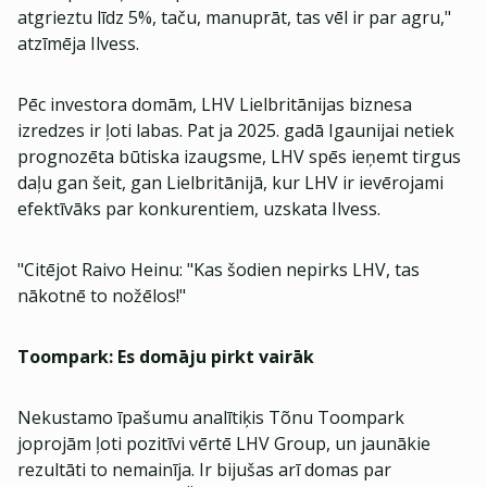
atgrieztu līdz 5%, taču, manuprāt, tas vēl ir par agru,"
atzīmēja Ilvess.
Pēc investora domām, LHV Lielbritānijas biznesa
izredzes ir ļoti labas. Pat ja 2025. gadā Igaunijai netiek
prognozēta būtiska izaugsme, LHV spēs ieņemt tirgus
daļu gan šeit, gan Lielbritānijā, kur LHV ir ievērojami
efektīvāks par konkurentiem, uzskata Ilvess.
"Citējot Raivo Heinu: "Kas šodien nepirks LHV, tas
nākotnē to nožēlos!"
Toompark: Es domāju pirkt vairāk
Nekustamo īpašumu analītiķis Tõnu Toompark
joprojām ļoti pozitīvi vērtē LHV Group, un jaunākie
rezultāti to nemainīja. Ir bijušas arī domas par