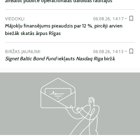
airBaltic
publicē operacionālās darbības rādītājus
VIEDOKĻI
06.08.26, 14:17
Mājokļu finansējums pieaudzis par 12 %, pircēji arvien
biežāk skatās ārpus Rīgas
BIRŽAS JAUNUMI
06.08.26, 14:13
Signet Baltic Bond Fund
iekļauts
Nasdaq Riga
biržā