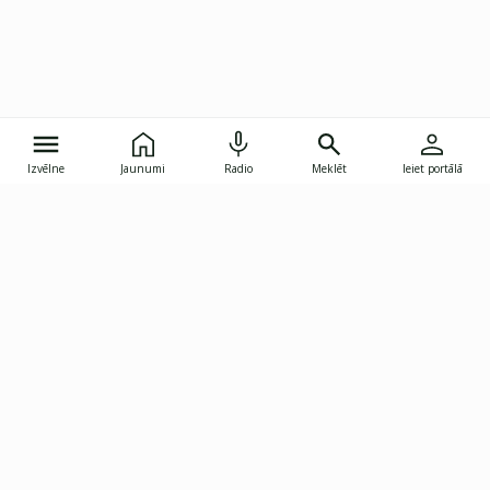
Izvēlne
Jaunumi
Radio
Meklēt
Ieiet portālā
Gunāra Astras iela 8B, Rīga, LV-1082
janis.skupelis@investoruklubs.lv
Abonē
Abonē jaunumus
Reklāma