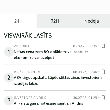
ikdienas vajadzībām.
24H
72H
Nedēļa
VISVAIRĀK LASĪTS
VIEDOKĻI
07.08.26, 00:35
1
Naftas cena zem 80 dolāriem; vai pasaules
ekonomika var uzelpot
BIRŽAS JAUNUMI
08.08.26, 02:46
2
ASV tirgus apskats: kāpēc sliktas ziņas investoriem
izrādījās labas
INVESTORS ANDRIS
30.07.26, 01:25
3
AI karstā gaisa nolaišanu sajūt arī Andris