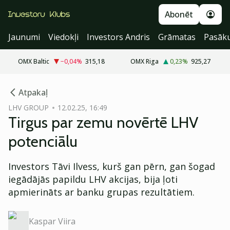
Abonēt
Jaunumi
Viedokļi
Investors Andris
Grāmatas
Pasāk
OMX Baltic
−0,04
%
315,18
OMX Riga
0,23
%
925,27
cebook
cebook
Atpakaļ
Twitter)
Twitter)
LHV GROUP
12.02.25, 16:49
Tirgus par zemu novērtē LHV
kedIn
kedIn
potenciālu
ail
ail
Investors Tāvi Ilvess, kurš gan pērn, gan šogad
k
k
iegādājās papildu LHV akcijas, bija ļoti
apmierināts ar banku grupas rezultātiem.
Kaspar Viira