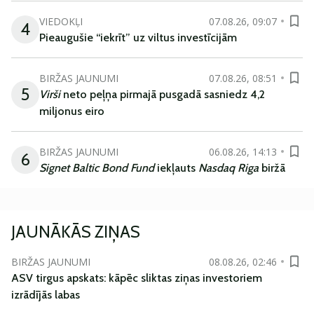
VIEDOKĻI
07.08.26, 09:07
4
Pieaugušie “iekrīt” uz viltus investīcijām
BIRŽAS JAUNUMI
07.08.26, 08:51
5
Virši
neto peļņa pirmajā pusgadā sasniedz 4,2
miljonus eiro
BIRŽAS JAUNUMI
06.08.26, 14:13
6
Signet Baltic Bond Fund
iekļauts
Nasdaq Riga
biržā
JAUNĀKĀS ZIŅAS
BIRŽAS JAUNUMI
08.08.26, 02:46
ASV tirgus apskats: kāpēc sliktas ziņas investoriem
izrādījās labas