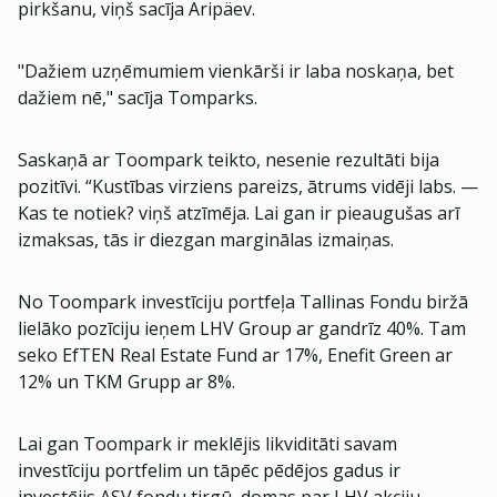
pirkšanu, viņš sacīja Äripäev.
"Dažiem uzņēmumiem vienkārši ir laba noskaņa, bet
dažiem nē," sacīja Tomparks.
Saskaņā ar Toompark teikto, nesenie rezultāti bija
pozitīvi. “Kustības virziens pareizs, ātrums vidēji labs. —
Kas te notiek? viņš atzīmēja. Lai gan ir pieaugušas arī
izmaksas, tās ir diezgan marginālas izmaiņas.
No Toompark investīciju portfeļa Tallinas Fondu biržā
lielāko pozīciju ieņem LHV Group ar gandrīz 40%. Tam
seko EfTEN Real Estate Fund ar 17%, Enefit Green ar
12% un TKM Grupp ar 8%.
Lai gan Toompark ir meklējis likviditāti savam
investīciju portfelim un tāpēc pēdējos gadus ir