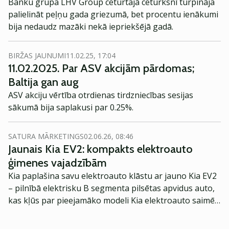
Banku grupa LHV Group ceturtajā ceturksnī turpināja
palielināt peļņu gada griezumā, bet procentu ienākumi
bija nedaudz mazāki nekā iepriekšējā gadā.
BIRŽAS JAUNUMI
11.02.25, 17:04
11.02.2025. Par ASV akcijām pārdomas;
Baltija gan aug
ASV akciju vērtība otrdienas tirdzniecības sesijas
sākumā bija saplakusi par 0.25%.
SATURA MĀRKETINGS
02.06.26, 08:46
Jaunais Kia EV2: kompakts elektroauto
ģimenes vajadzībām
Kia paplašina savu elektroauto klāstu ar jauno Kia EV2
– pilnībā elektrisku B segmenta pilsētas apvidus auto,
kas kļūs par pieejamāko modeli Kia elektroauto saimē
Eiropā. Modelis izstrādāts ar mērķi piedāvāt ģimenēm
praktisku un tehnoloģiski modernu automobili