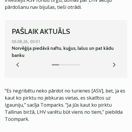
investējis ASV fondu tirgū, domas par LHV akciju
pārdošanu nav bijušas, tieši otrādi.
PAŠLAIK AKTUĀLS
06.08.26, 00:01
07.08.
Norvēģija piedāvā naftu, kuģus, lašus un pat kādu
Nafta
banku
ekono
"Es negribētu neko pārdot no turienes [ASV], bet, ja es
kaut ko pirktu no jebkuras vietas, es skatītos uz
Igauniju," sacīja Tomparks. "Ja jūs kaut ko pirktu
Tallinas biržā, LHV varētu būt viens no tiem," piebilda
Toompark.