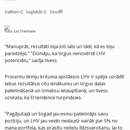
Dalīties
Saglabāt
Ziņo
Foto:
Liis Treimann
"Manuprāt, rezultāti bija ļoti labi un tādi, kā es biju
paredzējis." "Domāju, ka tirgus nenovērtē LHV
potenciālu," sacīja Ilvess.
Procentu likmju krituma apstākļos LHV ir spējis uzrādīt
labus rezultātus citu ienākumu un tirgus daļas
palielināšanā un izmaksu ietaupīšanā, un Ilvess
uzskata, ka šī tendence turpināsies.
"Pagājušajā un šogad jau esmu palielinājis savu
pozīciju, un LHV jau veido nedaudz vairāk par 5% no
mana portfeļa, kas prasītu nelielu līdzsvarošanu, lai to