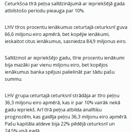
Ceturkšņa tīrā peļņa salīdzinājumā ar iepriekšējā gada
atbilstošo periodu pieauga par 10%.
LHV tīros procentu ienākumus ceturtajā ceturksnī guva
66,6 miljonu eiro apmērā, bet kopējie ienākumi,
ieskaitot citus ienākumus, sasniedza 84,9 miljonus eiro.
Salīdzinot ar iepriekšējo gadu, tīrie procentu ienākumi
bija mazāki par vienu miljonu eiro, bet kopējos
ienākumus banka spējusi palielināt par tādu pašu
summu.
LHV grupa ceturtajā ceturksnī strādāja ar tīro peļņu
36,3 miljonu eiro apmērā, kas ir par 10% vairāk nekā
gadu iepriekš. Arī tīrā peļņa atbilda analītiķu
prognozēm, kas gaidīja peļņu 36,3 miljonu eiro apmērā.
Pašu kapitāla atdeve bija 22% pēdējā ceturksnī un
24,5% visā gadā.