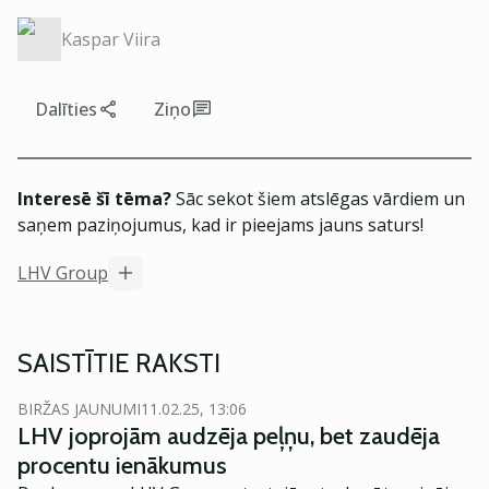
Kaspar Viira
Dalīties
Ziņo
Interesē šī tēma?
Sāc sekot šiem atslēgas vārdiem un
saņem paziņojumus, kad ir pieejams jauns saturs!
LHV Group
SAISTĪTIE RAKSTI
BIRŽAS JAUNUMI
11.02.25, 13:06
LHV joprojām audzēja peļņu, bet zaudēja
procentu ienākumus