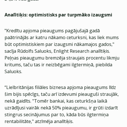
Analītiķis: optimistisks par turpmāko izaugsmi
"Kredītu apjoma pieaugums pagājušajā gadā
paātrinājās ar katru nākamo ceturksni, kas liek mums
būt optimistiskiem par izaugsmi nākamajos gados,"
sacīja Rūdolfs Saluoks, Enlight Research analītiķis.
Peļņas pieaugumu bremzēja straujais procentu likmju
kritums, taču tas ir neizbēgami ilgtermiņā, piebilda
Saluoks.
“Lielbritānijas filiāles biznesa apjoma pieaugums līdz
šim bijis spēcīgs, taču arī izdevumi pieauguši straujāk,
nekā gaidīts. "Tomēr bankai, kas ceturkšņa laikā
uzrādījusi vairāk nekā 50% pieaugumu, ir grūti izdarīt
stingrus secinājumus par to, kāda būs ilgtermiņa
rentabilitāte," atzīmēja analītiķis.