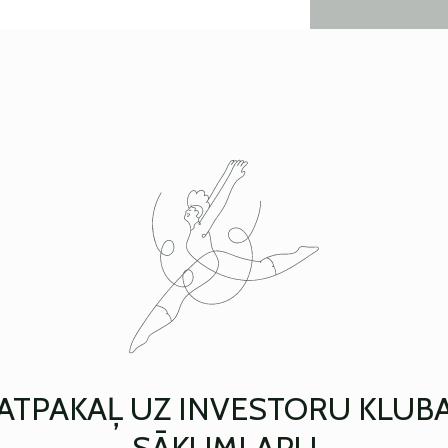
ATPAKAĻ UZ INVESTORU KLUB
SĀKUMLAPU