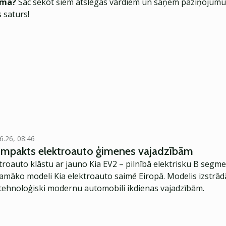
ēma?
Sāc sekot šiem atslēgas vārdiem un saņem paziņojumus
 saturs!
6.26, 08:46
kompakts elektroauto ģimenes vajadzībām
troauto klāstu ar jauno Kia EV2 – pilnībā elektrisku B segme
jamāko modeli Kia elektroauto saimē Eiropā. Modelis izstrād
ehnoloģiski modernu automobili ikdienas vajadzībām.