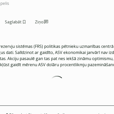
pelis
Saglabāt
Ziņo
rezervju sistēmas (FRS) politikas pētnieku uzmanības centrā 
us dati. Salīdzinot ar gaidīto, ASV ekonomikai janvārī nav izde
as. Akciju pasaulē gan tas pat nes iekšā zināmu optimismu, j
kļūst gaidīt mērenu ASV dolāru procentlikmju pazemināšan