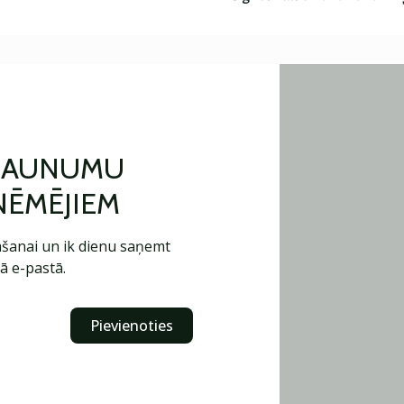
 JAUNUMU
ŅĒMĒJIEM
šanai un ik dienu saņemt
ā e-pastā.
Pievienoties