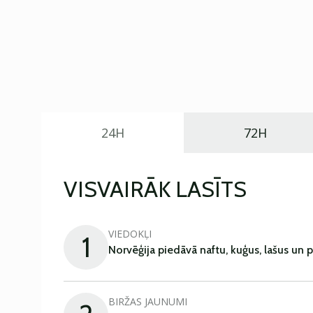
24H
72H
VISVAIRĀK LASĪTS
VIEDOKĻI
1
Norvēģija piedāvā naftu, kuģus, lašus un 
BIRŽAS JAUNUMI