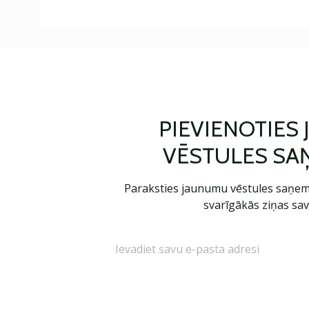
PIEVIENOTIES
VĒSTULES SA
Paraksties jaunumu vēstules saņem
svarīgākās ziņas sav