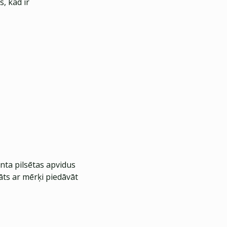
, kad ir
nta pilsētas apvidus
āts ar mērķi piedāvāt