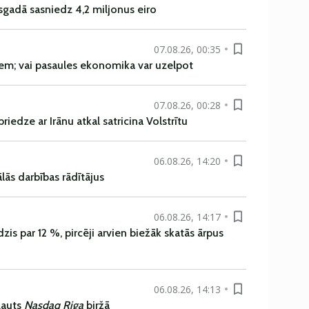
sgadā sasniedz 4,2 miljonus eiro
07.08.26, 00:35
em; vai pasaules ekonomika var uzelpot
07.08.26, 00:28
iedze ar Irānu atkal satricina Volstrītu
06.08.26, 14:20
ās darbības rādītājus
06.08.26, 14:17
is par 12 %, pircēji arvien biežāk skatās ārpus
06.08.26, 14:13
ļauts
Nasdaq Riga
biržā