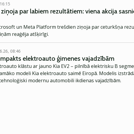
 16:15
ziņoja par labiem rezultātiem: viena akcija sasn
crosoft un Meta Platform trešdien ziņoja par ceturkšņa rezu
iņām reaģēja atšķirīgi.
6.26, 08:46
kompakts elektroauto ģimenes vajadzībām
troauto klāstu ar jauno Kia EV2 – pilnībā elektrisku B segme
jamāko modeli Kia elektroauto saimē Eiropā. Modelis izstrād
ehnoloģiski modernu automobili ikdienas vajadzībām.