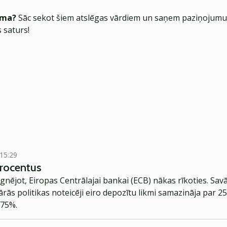
ēma?
Sāc sekot šiem atslēgas vārdiem un saņem paziņojumus
 saturs!
 15:29
procentus
gnējot, Eiropas Centrālajai bankai (ECB) nākas rīkoties. Sa
ās politikas noteicēji eiro depozītu likmi samazināja par 2
.75%.