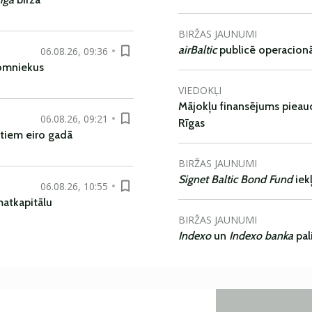
BIRŽAS JAUNUMI
airBaltic
publicē operacionāl
06.08.26, 09:36
nomniekus
VIEDOKĻI
Mājokļu finansējums pieaudz
06.08.26, 09:21
Rīgas
tiem eiro gadā
BIRŽAS JAUNUMI
Signet Baltic Bond Fund
iek
06.08.26, 10:55
matkapitālu
BIRŽAS JAUNUMI
Indexo
un
Indexo banka
pal