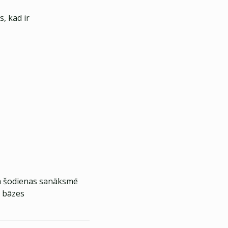
, kad ir
vā šodienas sanāksmē
5 bāzes