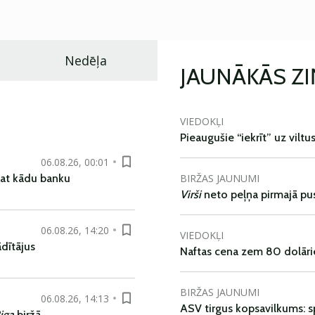
Nedēļa
JAUNĀKĀS Z
VIEDOKĻI
Pieaugušie “iekrīt” uz viltu
06.08.26, 00:01
BIRŽAS JAUNUMI
pat kādu banku
Virši
neto peļņa pirmajā pu
06.08.26, 14:20
VIEDOKĻI
dītājus
Naftas cena zem 80 dolāri
BIRŽAS JAUNUMI
06.08.26, 14:13
ASV tirgus kopsavilkums: spr
iga
biržā