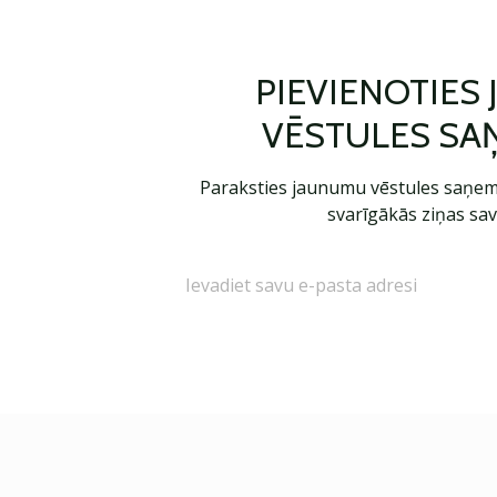
PIEVIENOTIES
VĒSTULES SA
Paraksties jaunumu vēstules saņem
svarīgākās ziņas sav