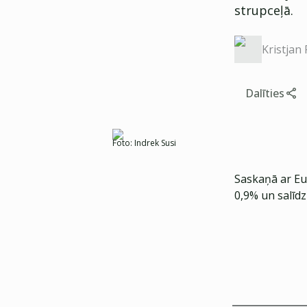
strupceļā.
Kristjan
Dalīties
Foto:
Indrek Susi
Saskaņā ar Eu
0,9% un salīdz