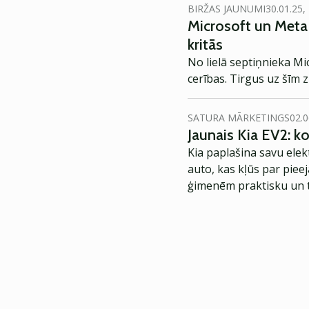
BIRŽAS JAUNUMI
30.01.25,
Microsoft un Meta 
kritās
No lielā septiņnieka Mi
cerības. Tirgus uz šīm z
SATURA MĀRKETINGS
02.0
Jaunais Kia EV2: 
Kia paplašina savu elek
auto, kas kļūs par piee
ģimenēm praktisku un t