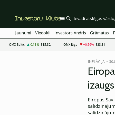
Jaunumi
Viedokļi
Investors Andris
Grāmatas
OMX Baltic
0,11
%
315,32
OMX Riga
−0,56
%
923,11
cebook
INFLĀCIJA
30.
Twitter)
Eirop
kedIn
izaugs
ail
k
Eiropas Savi
salīdzinājum
salīdzinājum