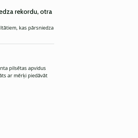
iedza rekordu, otra
ltātiem, kas pārsniedza
nta pilsētas apvidus
āts ar mērķi piedāvāt