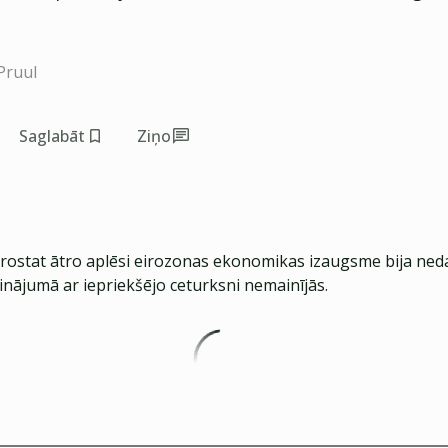
 Pruul
Saglabāt
Ziņo
rostat ātro aplēsi eirozonas ekonomikas izaugsme bija ned
inājumā ar iepriekšējo ceturksni nemainījās.