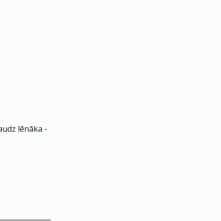
audz lēnāka -