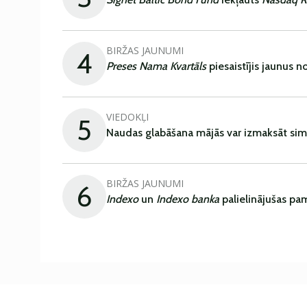
BIRŽAS JAUNUMI
4
Preses Nama Kvartāls
piesaistījis jaunus 
VIEDOKĻI
5
Naudas glabāšana mājās var izmaksāt sim
BIRŽAS JAUNUMI
6
Indexo
un
Indexo banka
palielinājušas pa