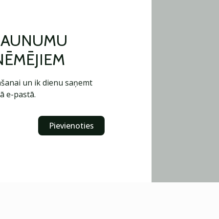
 JAUNUMU
ŅĒMĒJIEM
šanai un ik dienu saņemt
ā e-pastā.
Pievienoties