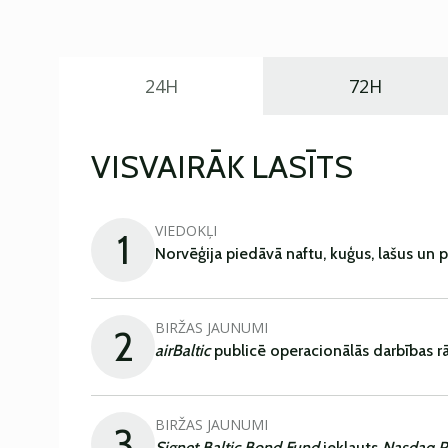
24H
72H
VISVAIRĀK LASĪTS
VIEDOKĻI
1
Norvēģija piedāvā naftu, kuģus, lašus un 
BIRŽAS JAUNUMI
2
airBaltic
publicē operacionālās darbības rā
BIRŽAS JAUNUMI
3
Signet Baltic Bond Fund
iekļauts
Nasdaq R