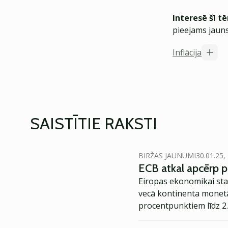
Interesē šī t
pieejams jauns
Inflācija
SAISTĪTIE RAKSTI
BIRŽAS JAUNUMI
30.01.25,
ECB atkal apcērp 
Eiropas ekonomikai sta
vecā kontinenta monetār
procentpunktiem līdz 2