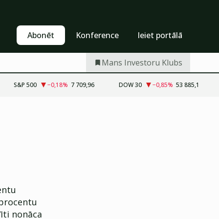
Pašapkalpošanās
Abonēt
Abonēt
Konference
Ieiet portālā
Mans Investoru Klubs
S&P 500
−0,18
%
7 709,96
DOW 30
−0,85
%
53 885,1
entu
 procentu
īti nonāca