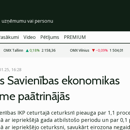
Pasākumi
Video
Pētījums
PREMIUM
OMX Tallinn
0,18
%
2 158,36
OMX Vilnius
−0,09
%
1 504,01
01.25, 16:28
as Savienības ekonomikas
me paātrinājās
enības IKP ceturtajā ceturksnī pieauga par 1,1 proc
ā ar iepriekšējā gada atbilstošo periodu un par 0,1
ā ar iepriekšējo ceturksni, savukārt eirozona negaid