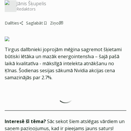
Jānis Šķupelis
Redaktors
Dalīties
Saglabāt
Ziņo
Tirgus dalībnieki joprojām mēģina sagremot šķietami
būtiski lētāka un mazāk energointensīva – šajā pašā
laikā kvalitatīva - mākslīgā intelekta atnākšanu no
Ķīnas. Šodienas sesijas sākumā Nvidia akcijas cena
samazinājās par 2.7%.
Interesē šī tēma?
Sāc sekot šiem atslēgas vārdiem un
saņem paziņojumus, kad ir pieejams jauns saturs!