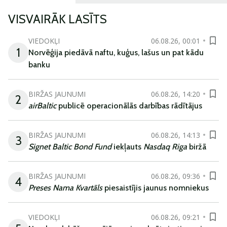
VISVAIRĀK LASĪTS
VIEDOKĻI
06.08.26, 00:01
1
Norvēģija piedāvā naftu, kuģus, lašus un pat kādu
banku
BIRŽAS JAUNUMI
06.08.26, 14:20
2
airBaltic
publicē operacionālās darbības rādītājus
BIRŽAS JAUNUMI
06.08.26, 14:13
3
Signet Baltic Bond Fund
iekļauts
Nasdaq Riga
biržā
BIRŽAS JAUNUMI
06.08.26, 09:36
4
Preses Nama Kvartāls
piesaistījis jaunus nomniekus
VIEDOKĻI
06.08.26, 09:21