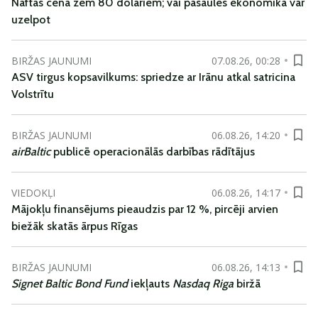
Naftas cena zem 80 dolāriem; vai pasaules ekonomika var
uzelpot
BIRŽAS JAUNUMI
07.08.26, 00:28
ASV tirgus kopsavilkums: spriedze ar Irānu atkal satricina
Volstrītu
BIRŽAS JAUNUMI
06.08.26, 14:20
airBaltic
publicē operacionālās darbības rādītājus
VIEDOKĻI
06.08.26, 14:17
Mājokļu finansējums pieaudzis par 12 %, pircēji arvien
biežāk skatās ārpus Rīgas
BIRŽAS JAUNUMI
06.08.26, 14:13
Signet Baltic Bond Fund
iekļauts
Nasdaq Riga
biržā