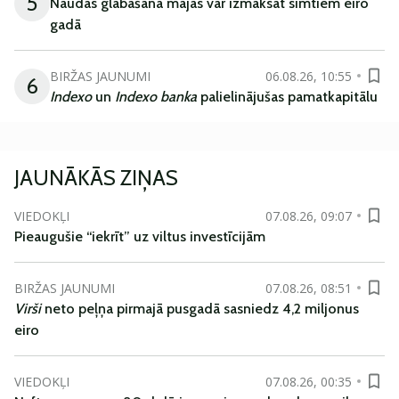
5
Naudas glabāšana mājās var izmaksāt simtiem eiro
gadā
BIRŽAS JAUNUMI
06.08.26, 10:55
6
Indexo
un
Indexo banka
palielinājušas pamatkapitālu
JAUNĀKĀS ZIŅAS
VIEDOKĻI
07.08.26, 09:07
Pieaugušie “iekrīt” uz viltus investīcijām
BIRŽAS JAUNUMI
07.08.26, 08:51
Virši
neto peļņa pirmajā pusgadā sasniedz 4,2 miljonus
eiro
VIEDOKĻI
07.08.26, 00:35