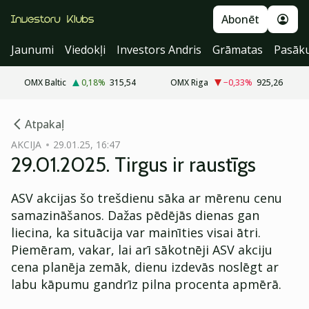
Abonēt
Jaunumi
Viedokļi
Investors Andris
Grāmatas
Pasāk
OMX Baltic
0,18
%
315,54
OMX Riga
−0,33
%
925,26
cebook
Atpakaļ
Twitter)
AKCIJA
29.01.25, 16:47
29.01.2025. Tirgus ir raustīgs
kedIn
ail
ASV akcijas šo trešdienu sāka ar mērenu cenu
samazināšanos. Dažas pēdējās dienas gan
k
liecina, ka situācija var mainīties visai ātri.
Piemēram, vakar, lai arī sākotnēji ASV akciju
cena planēja zemāk, dienu izdevās noslēgt ar
labu kāpumu gandrīz pilna procenta apmērā.