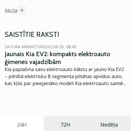
Akcija
SAISTĪTIE RAKSTI
SATURA MĀRKETINGS
02.06.26, 08:46
Jaunais Kia EV2: kompakts elektroauto
ģimenes vajadzībām
Kia paplašina savu elektroauto klāstu ar jauno Kia EV2
– pilnībā elektrisku B segmenta pilsētas apvidus auto,
kas kļūs par pieejamāko modeli Kia elektroauto saimē
Eiropā. Modelis izstrādāts ar mērķi piedāvāt ģimenēm
praktisku un tehnoloģiski modernu automobili
ikdienas vajadzībām.
24H
72H
Nedēļa