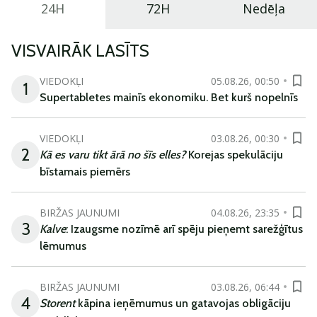
24H
72H
Nedēļa
VISVAIRĀK LASĪTS
VIEDOKĻI
05.08.26, 00:50
1
Supertabletes mainīs ekonomiku. Bet kurš nopelnīs
VIEDOKĻI
03.08.26, 00:30
2
Kā es varu tikt ārā no šīs elles?
Korejas spekulāciju
bīstamais piemērs
BIRŽAS JAUNUMI
04.08.26, 23:35
3
Kalve
: Izaugsme nozīmē arī spēju pieņemt sarežģītus
lēmumus
BIRŽAS JAUNUMI
03.08.26, 06:44
4
Storent
kāpina ieņēmumus un gatavojas obligāciju