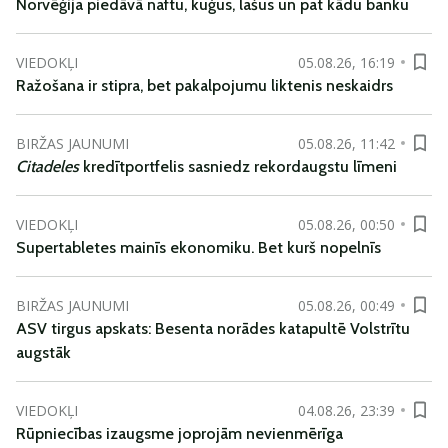
Norvēģija piedāvā naftu, kuģus, lašus un pat kādu banku
VIEDOKĻI
05.08.26, 16:19
Ražošana ir stipra, bet pakalpojumu liktenis neskaidrs
BIRŽAS JAUNUMI
05.08.26, 11:42
Citadeles
kredītportfelis sasniedz rekordaugstu līmeni
VIEDOKĻI
05.08.26, 00:50
Supertabletes mainīs ekonomiku. Bet kurš nopelnīs
BIRŽAS JAUNUMI
05.08.26, 00:49
ASV tirgus apskats: Besenta norādes katapultē Volstrītu
augstāk
VIEDOKĻI
04.08.26, 23:39
Rūpniecības izaugsme joprojām nevienmērīga