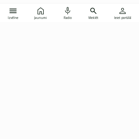
Izvēlne
Jaunumi
Radio
Meklēt
Ieiet portālā
Gunāra Astras iela 8B, Rīga, LV-1082
janis.skupelis@investoruklubs.lv
Abonē
Abonē jaunumus
Reklāma
Publikāciju lietošanas
Vispārējie noteikumi
tiesības
Privātuma politika
Pārtraukt abonēšanu
Iestatījumu pārvaldība