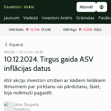
Abonēt
Jaunumi
Viedokļi
Investors Andris
Grāmatas
Pasāk
OMX Baltic
−0,15
%
314,98
OMX Riga
−0,03
%
928,3
cebook
Atpakaļ
Twitter)
AKCIJA
10.12.24, 16:49
10.12.2024. Tirgus gaida ASV
kedIn
inflācijas datus
ail
ASV akciju investori otrdien ar kādiem lielākiem
k
lēmumiem par pirkšanu vai pārdošanu, šķiet,
bija nolēmuši pagaidīt.
Jānis Šķupelis
Redaktors