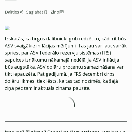
Dalīties
Saglabāt
Ziņo
Izskatās, ka tirgus dalībnieki grib redzēt to, kādi rīt būs
ASV svaigākie inflācijas mērījumi. Tas jau var ļaut vairāk
spriest par ASV Federālo rezervju sistēmas (FRS)
sapulces iznākumu nākamajā nedēļā. Ja ASV inflācija
būs augstāka, ASV dolāru procentu samazināšana var
tikt iepauzēta. Pat gadījumā, ja FRS decembrī cirps
dolāru likmes, tiek lēsts, ka tas tad nozīmēs, ka šajā
ziņā pēc tam ir aktuāla zināma pauzīte.