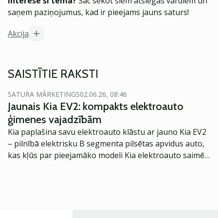
Interesē šī tēma?
Sāc sekot šiem atslēgas vārdiem un
saņem paziņojumus, kad ir pieejams jauns saturs!
Akcija
SAISTĪTIE RAKSTI
SATURA MĀRKETINGS
02.06.26, 08:46
Jaunais Kia EV2: kompakts elektroauto
ģimenes vajadzībām
Kia paplašina savu elektroauto klāstu ar jauno Kia EV2
– pilnībā elektrisku B segmenta pilsētas apvidus auto,
kas kļūs par pieejamāko modeli Kia elektroauto saimē
Eiropā. Modelis izstrādāts ar mērķi piedāvāt ģimenēm
praktisku un tehnoloģiski modernu automobili
ikdienas vajadzībām.