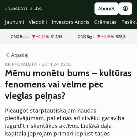
Abonēt
Jaunumi
Viedokļi
Investors Andris
Grāmatas
Pasāk
OMX Baltic
−0,15
%
314,98
OMX Riga
−0,03
%
928,3
cebook
Atpakaļ
Twitter)
KRIPTOVALŪTA
28.11.24, 09:03
Mēmu monētu bums – kultūras
kedIn
fenomens vai vēlme pēc
ail
vieglas peļņas?
k
Pieaugot starptautiskajam naudas
piedāvājumam, palielinās arī cilvēku gatavība
ieguldīt riskantākos aktīvos. Lielākā daļa
kapitāla joprojām primāri ieplūst tādos