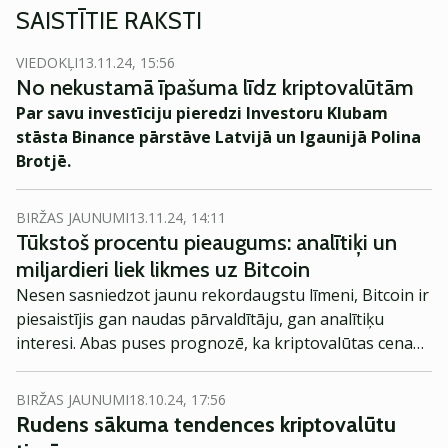
SAISTĪTIE RAKSTI
VIEDOKĻI
13.11.24, 15:56
No nekustamā īpašuma līdz kriptovalūtām
Par savu investīciju pieredzi Investoru Klubam
stā
sta Binance p
ārstāve Latvijā un Igaunijā Polina
Brotjē.
BIRŽAS JAUNUMI
13.11.24, 14:11
Tūkstoš procentu pieaugums: analītiķi un
miljardieri liek likmes uz Bitcoin
Nesen sasniedzot jaunu rekordaugstu līmeni, Bitcoin ir
piesaistījis gan naudas pārvaldītāju, gan analītiķu
interesi. Abas puses prognozē, ka kriptovalūtas cena
pārsniegs miljona robežu.
BIRŽAS JAUNUMI
18.10.24, 17:56
Rudens sākuma tendences kriptovalūtu