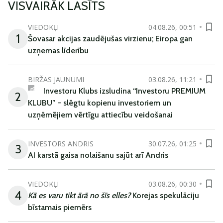
VISVAIRĀK LASĪTS
VIEDOKĻI
04.08.26, 00:51
1
Šovasar akcijas zaudējušas virzienu; Eiropa gan
uzņemas līderību
BIRŽAS JAUNUMI
03.08.26, 11:21
Investoru Klubs izsludina “Investoru PREMIUM
2
KLUBU” - slēgtu kopienu investoriem un
uzņēmējiem vērtīgu attiecību veidošanai
INVESTORS ANDRIS
30.07.26, 01:25
3
AI karstā gaisa nolaišanu sajūt arī Andris
VIEDOKĻI
03.08.26, 00:30
4
Kā es varu tikt ārā no šīs elles?
Korejas spekulāciju
bīstamais piemērs