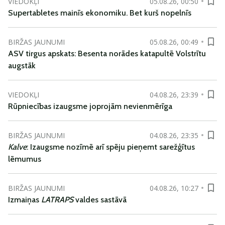
VIEDOKĻI
05.08.26, 00:50
Supertabletes mainīs ekonomiku. Bet kurš nopelnīs
BIRŽAS JAUNUMI
05.08.26, 00:49
ASV tirgus apskats: Besenta norādes katapultē Volstrītu
augstāk
VIEDOKĻI
04.08.26, 23:39
Rūpniecības izaugsme joprojām nevienmērīga
BIRŽAS JAUNUMI
04.08.26, 23:35
Kalve
: Izaugsme nozīmē arī spēju pieņemt sarežģītus
lēmumus
BIRŽAS JAUNUMI
04.08.26, 10:27
Izmaiņas
LATRAPS
valdes sastāvā