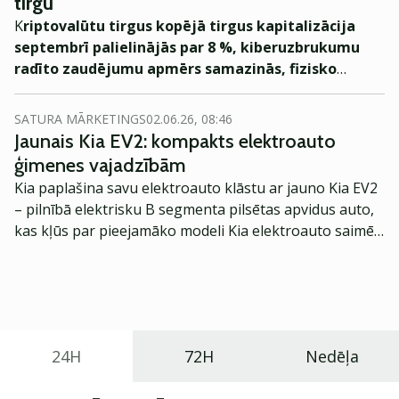
tirgū
K
riptovalūtu tirgus kopējā tirgus kapitalizācija
septembrī palielinājās par 8 %, kiberuzbrukumu
radīto zaudējumu apmērs samazinās, fizisko
aktīvu tokenizācija uzņem apgriezienus.
SATURA MĀRKETINGS
02.06.26, 08:46
Jaunais Kia EV2: kompakts elektroauto
ģimenes vajadzībām
Kia paplašina savu elektroauto klāstu ar jauno Kia EV2
– pilnībā elektrisku B segmenta pilsētas apvidus auto,
kas kļūs par pieejamāko modeli Kia elektroauto saimē
Eiropā. Modelis izstrādāts ar mērķi piedāvāt ģimenēm
praktisku un tehnoloģiski modernu automobili
ikdienas vajadzībām.
24H
72H
Nedēļa