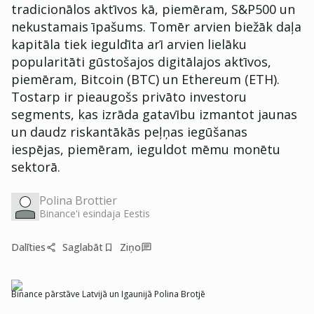
tradicionālos aktīvos kā, piemēram, S&P500 un
nekustamais īpašums. Tomēr arvien biežāk daļa
kapitāla tiek ieguldīta arī arvien lielāku
popularitāti gūstošajos digitālajos aktīvos,
piemēram, Bitcoin (BTC) un Ethereum (ETH).
Tostarp ir pieaugošs privāto investoru
segments, kas izrāda gatavību izmantot jaunas
un daudz riskantākās peļņas iegūšanas
iespējas, piemēram, ieguldot mēmu monētu
sektorā.
Polina Brottier
Binance'i esindaja Eestis
Dalīties
Saglabāt
Ziņo
Binance pārstāve Latvijā un Igaunijā Polina Brotjē