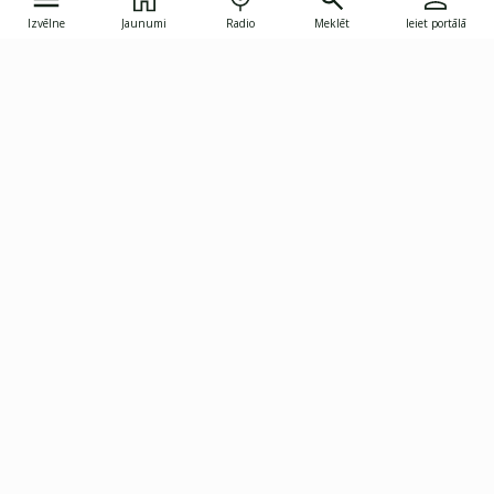
Izvēlne
Jaunumi
Radio
Meklēt
Ieiet portālā
Gunāra Astras iela 8B, Rīga, LV-1082
janis.skupelis@investoruklubs.lv
Abonē
Abonē jaunumus
Reklāma
Publikāciju lietošanas
Vispārējie noteikumi
tiesības
Privātuma politika
Pārtraukt abonēšanu
Iestatījumu pārvaldība