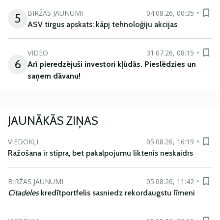
BIRŽAS JAUNUMI
04.08.26, 00:35
5
ASV tirgus apskats: kāpj tehnoloģiju akcijas
VIDEO
31.07.26, 08:15
6
Arī
pieredzējuši
investori
kļūdā
s
.
Pieslēdzies un
saņem
dāvanu
!
JAUNĀKĀS ZIŅAS
VIEDOKĻI
05.08.26, 16:19
Ražošana ir stipra, bet pakalpojumu liktenis neskaidrs
BIRŽAS JAUNUMI
05.08.26, 11:42
Citadeles
kredītportfelis sasniedz rekordaugstu līmeni