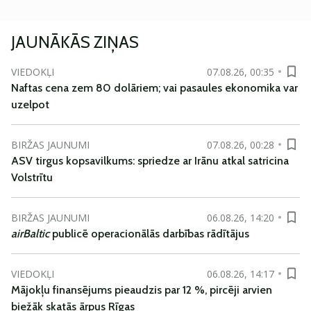
JAUNĀKĀS ZIŅAS
VIEDOKĻI
07.08.26, 00:35
Naftas cena zem 80 dolāriem; vai pasaules ekonomika var
uzelpot
BIRŽAS JAUNUMI
07.08.26, 00:28
ASV tirgus kopsavilkums: spriedze ar Irānu atkal satricina
Volstrītu
BIRŽAS JAUNUMI
06.08.26, 14:20
airBaltic
publicē operacionālās darbības rādītājus
VIEDOKĻI
06.08.26, 14:17
Mājokļu finansējums pieaudzis par 12 %, pircēji arvien
biežāk skatās ārpus Rīgas