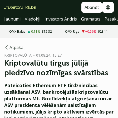
Abonēt
Jaunumi
Viedokļi
Investors Andris
Grāmatas
Pasāk
OMX Baltic
0,11
%
315,32
OMX Riga
−0,56
%
923,11
cebook
Atpakaļ
Twitter)
KRIPTOVALŪTA
01.08.24, 13:27
Kriptovalūtu tirgus jūlijā
kedIn
piedzīvo nozīmīgas svārstības
ail
Pateicoties Ethereum ETF tirdzniecības
k
uzsākšanai ASV, bankrotējušās kriptovalūtu
platformas Mt. Gox līdzekļu atgriešanai un ar
ASV prezidenta vēlēšanām saistītajiem
notikumiem, jūlijs kripto aktīviem izvērtās par