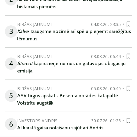
bīstamais piemērs
BIRŽAS JAUNUMI
04.08.26, 23:35
3
Kalve
: Izaugsme nozīmē arī spēju pieņemt sarežģītus
lēmumus
BIRŽAS JAUNUMI
03.08.26, 06:44
4
Storent
kāpina ieņēmumus un gatavojas obligāciju
emisijai
BIRŽAS JAUNUMI
05.08.26, 00:49
5
ASV tirgus apskats: Besenta norādes katapultē
Volstrītu augstāk
INVESTORS ANDRIS
30.07.26, 01:25
6
AI karstā gaisa nolaišanu sajūt arī Andris