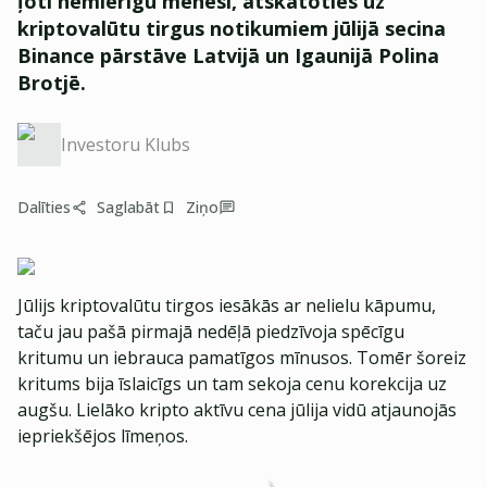
ļoti nemierīgu mēnesi, atskatoties uz
kriptovalūtu tirgus notikumiem jūlijā secina
Binance pārstāve Latvijā un
Igaunijā Polina
Brotjē.
Investoru Klubs
Dalīties
Saglabāt
Ziņo
Jūlijs kriptovalūtu tirgos iesākās ar nelielu kāpumu,
taču jau pašā pirmajā nedēļā piedzīvoja spēcīgu
kritumu un iebrauca pamatīgos mīnusos. Tomēr šoreiz
kritums bija īslaicīgs un tam sekoja cenu korekcija uz
augšu. Lielāko kripto aktīvu cena jūlija vidū atjaunojās
iepriekšējos līmeņos.